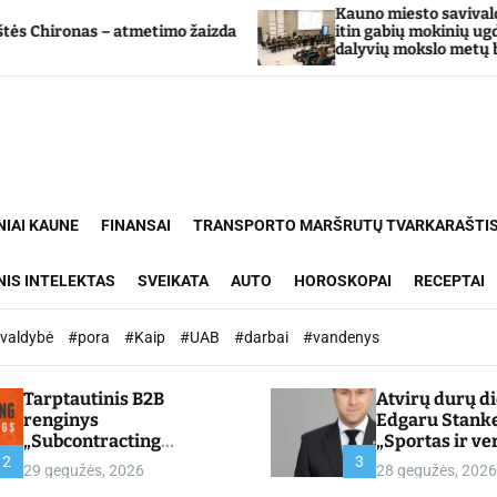
Kauno miesto savivaldybė Tarpdiscipl
 atmetimo žaizda
itin gabių mokinių ugdymo programo
dalyvių mokslo metų baigimo šventė
NIAI KAUNE
FINANSAI
TRANSPORTO MARŠRUTŲ TVARKARAŠTI
NIS INTELEKTAS
SVEIKATA
AUTO
HOROSKOPAI
RECEPTAI
ivaldybė
#pora
#Kaip
#UAB
#darbai
#vandenys
Tarptautinis B2B
Atvirų durų d
renginys
Edgaru Stank
„Subcontracting
„Sportas ir ve
Meetings 2026“ –
partnerystės,
2
3
29 gegužės, 2026
28 gegužės, 2026
chamber.lt
kuria vertę“ –