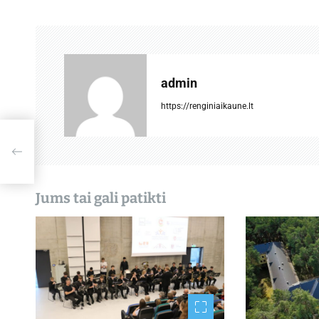
i
g
a
admin
c
https://renginiaikaune.lt
i
j
mas
a
Jums tai gali patikti
t
a
r
p
į