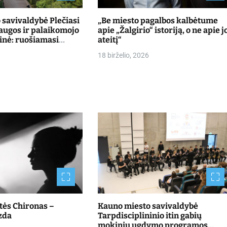
savivaldybė Plečiasi
„Be miesto pagalbos kalbėtume
laugos ir palaikomojo
apie „Žalgirio“ istoriją, o ne apie j
inė: ruošiamasi
ateitį“
ntus Kulautuvoje
18 birželio, 2026
štės Chironas –
Kauno miesto savivaldybė
zda
Tarpdisciplininio itin gabių
mokinių ugdymo programos