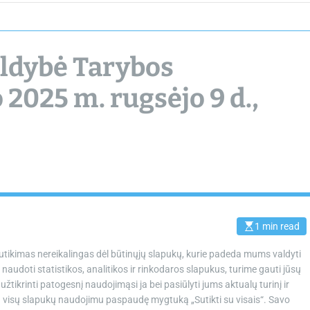
chamber.lt
ldybė Tarybos
 2025 m. rugsėjo 9 d.,
1 min read
E
s
t
 sutikimas nereikalingas dėl būtinųjų slapukų, kurie padeda mums valdyti
i
m
naudoti statistikos, analitikos ir rinkodaros slapukus, turime gauti jūsų
a
tikrinti patogesnį naudojimąsi ja bei pasiūlyti jums aktualų turinį ir
t
e
 su visų slapukų naudojimu paspaudę mygtuką „Sutikti su visais“. Savo
d