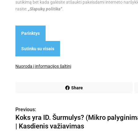
sutikimą bet kada galėsite atšaukti pakeisdami interneto naršyk
rasite:
„Slapukų politika“
.
Parinktys
Sutinku su visais
Nuoroda į informacijos šaltinį
Share
Previous:
N
Koks yra ID. Šurmulys? (Mikro palyginim
a
| Kasdienis važiavimas
v