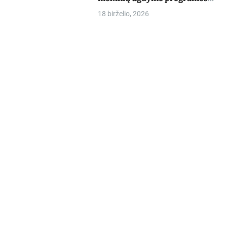
dalyvių mokslo metų baigimo
18 birželio, 2026
šventė