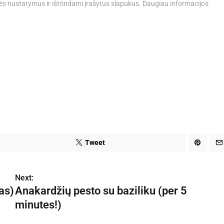
lės nustatymus ir ištrindami įrašytus slapukus. Daugiau informacijos
r
e
a
d
t
i
m
e
Tweet
Next:
as)
Anakardžių pesto su baziliku (per 5
minutes!)