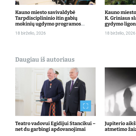
r
Kauno miesto savivaldybė
Kauno miesto 
Tarpdisciplininio itin gabių
K. Griniaus s
a
mokinių ugdymo programos
gydymo ligon
dalyvių mokslo metų baigimo
priimti pacie
š
18 birželio, 2026
18 birželio, 2026
šventė
ų
Daugiau iš autoriaus
Teatro vadovui Egidijui Stancikui –
Jupiterio aik
net du garbingi apdovanojimai
atmetimo žai