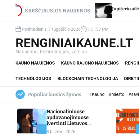
S
jui Stancikui – net du
Jupiterio aikštės Chironas –
k
KARŠČIAUSIOS NAUJIENOS
imai
i
p
Penktadienis, 7 rugpjūčio 2026
1
:
31
:
38
PM
t
o
RENGINIAIKAUNE.LT
c
o
Naujienos, technologijos, verslas
n
KAUNO NAUJIENOS
KAUNO RAJONO NAUJIENOS
RENGI
t
e
n
TECHNOLOGIJOS
BLOCKCHAIN TECHNOLOGIJA
DIRBTI
t
Populiariausios žymos
#Kauno
#miesto
#sav
Nacionaliniuose
apdovanojimuose
įvertinti Lietuvos
profesinio mokymo
1
8 birželio, 2026
lyderiai