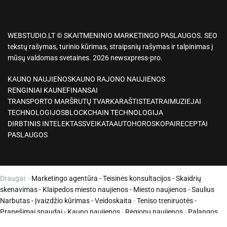
WEBSTUDIO.LT © SKAITMENINIO MARKETINGO PASLAUGOS. SEO
tekstų rašymas, turinio kūrimas, straipsnių rašymas ir talpinimas į
mūsų valdomas svetaines. 2026 newsxpress-pro.
KAUNO NAUJIENOS
KAUNO RAJONO NAUJIENOS
RENGINIAI KAUNE
FINANSAI
TRANSPORTO MARŠRUTŲ TVARKARAŠTIS
TEATRAI
MUZIEJAI
TECHNOLOGIJOS
BLOCKCHAIN TECHNOLOGIJA
DIRBTINIS INTELEKTAS
SVEIKATA
AUTO
HOROSKOPAI
RECEPTAI
PASLAUGOS
Draugai: -
Marketingo agentūra
-
Teisinės konsultacijos
-
Skaidrių
skenavimas
-
Klaipedos miesto naujienos
-
Miesto naujienos
-
Saulius
Narbutas
-
Įvaizdžio kūrimas
-
Veidoskaita
-
Teniso treniruotės
-
Pranešimai spaudai -
Kauno naujienos
-
Regionų naujienos
-
Palangos
naujienos