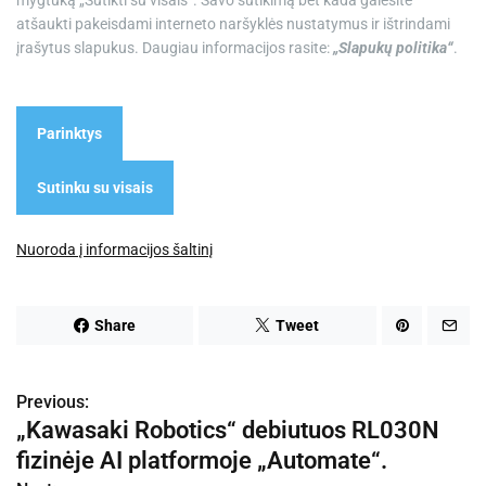
mygtuką „Sutikti su visais“. Savo sutikimą bet kada galėsite
e
atšaukti pakeisdami interneto naršyklės nustatymus ir ištrindami
įrašytus slapukus. Daugiau informacijos rasite:
„Slapukų politika“
.
Parinktys
Sutinku su visais
Nuoroda į informacijos šaltinį
Share
Tweet
Previous:
N
„Kawasaki Robotics“ debiutuos RL030N
a
fizinėje AI platformoje „Automate“.