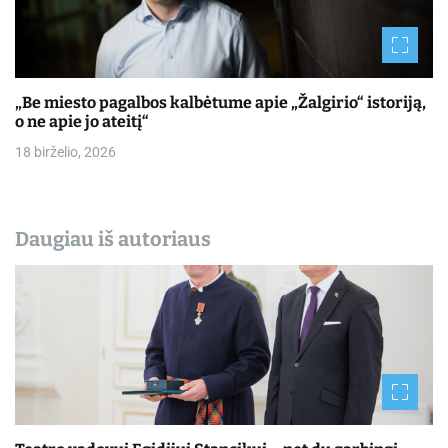
„Be miesto pagalbos kalbėtume apie „Žalgirio“ istoriją,
o ne apie jo ateitį“
18 birželio, 2026
Daugiau iš autoriaus