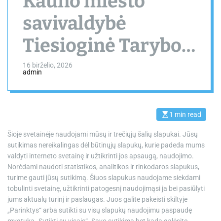
Kauno miesto
savivaldybė
Tiesioginė Tarybos
posėdžio
16 birželio, 2026
admin
transliacija
1 min read
E
s
t
Šioje svetainėje naudojami mūsų ir trečiųjų šalių slapukai. Jūsų
i
m
sutikimas nereikalingas dėl būtinųjų slapukų, kurie padeda mums
a
valdyti interneto svetainę ir užtikrinti jos apsaugą, naudojimo.
t
e
Norėdami naudoti statistikos, analitikos ir rinkodaros slapukus,
d
turime gauti jūsų sutikimą. Šiuos slapukus naudojame siekdami
r
e
tobulinti svetainę, užtikrinti patogesnį naudojimąsi ja bei pasiūlyti
a
jums aktualų turinį ir paslaugas. Juos galite pakeisti skiltyje
d
t
„Parinktys“ arba sutikti su visų slapukų naudojimu paspaudę
i
m