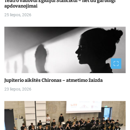
Teatro vadovui Egidijui Stancikui – net du garbingi
apdovanojimai
25 liepos, 2026
Jupiterio aikštės Chironas – atmetimo žaizda
23 liepos, 2026