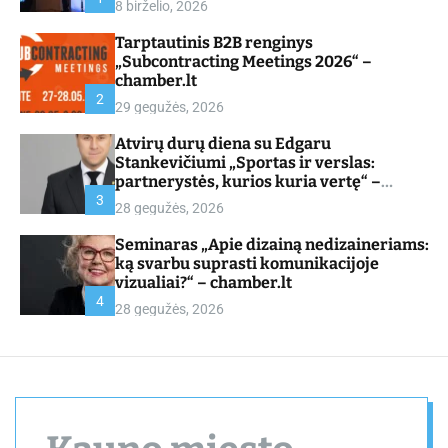
8 birželio, 2026
d
e
Tarptautinis B2B renginys
„Subcontracting Meetings 2026“ –
chamber.lt
2
29 gegužės, 2026
Atvirų durų diena su Edgaru
Stankevičiumi „Sportas ir verslas:
partnerystės, kurios kuria vertę“ –
chamber.lt
3
28 gegužės, 2026
Seminaras „Apie dizainą nedizaineriams:
ką svarbu suprasti komunikacijoje
vizualiai?“ – chamber.lt
4
28 gegužės, 2026