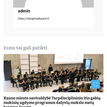
į
admin
r
https://renginiaikaune.lt
a
š
ų
Jums tai gali patikti
Kauno miesto savivaldybė Tarpdisciplininio itin gabių
mokinių ugdymo programos dalyvių mokslo metų