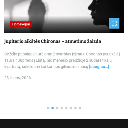
Horoskopai
Jupiterio aikštės Chironas – atmetimo žaizda
Birželio pabaigoje turėjome 2 svarbius įėjimus: Chironas persikėlė į
Taurąir Jupiteris į Liūtą. Šio mėnesio pradžioje 2 sudarė tikslų
kvadratą, sukeldami kai kuriuos giliausius mūsų
[daugiau…]
23 liepos, 2026