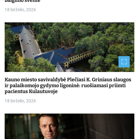
baigimo šventė
18 birželio, 2026
Kauno miesto savivaldybė Plečiasi K. Griniaus slaugos
ir palaikomojo gydymo ligoninė: ruošiamasi priimti
pacientus Kulautuvoje
18 birželio, 2026