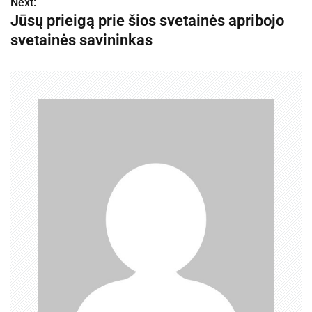
v
Next:
Jūsų prieigą prie šios svetainės apribojo
i
svetainės savininkas
g
a
c
i
j
a
t
a
r
p