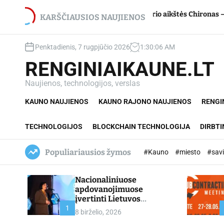
S
 net du
Jupiterio aikštės Chironas – atmetimo žaizd
k
KARŠČIAUSIOS NAUJIENOS
i
p
Penktadienis, 7 rugpjūčio 2026
1
:
30
:
07
AM
t
o
RENGINIAIKAUNE.LT
c
o
Naujienos, technologijos, verslas
n
KAUNO NAUJIENOS
KAUNO RAJONO NAUJIENOS
RENGI
t
e
n
TECHNOLOGIJOS
BLOCKCHAIN TECHNOLOGIJA
DIRBTI
t
Populiariausios žymos
#Kauno
#miesto
#sav
Nacionaliniuose
apdovanojimuose
įvertinti Lietuvos
profesinio mokymo
1
8 birželio, 2026
lyderiai