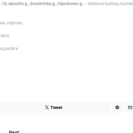
. 18, Apuolės g.,
Smalininkų g., Hipodromo g.
– atliekami buitinių nuotek
.
mas, valymas.
tikra.
kų patikra.
Tweet
Next: