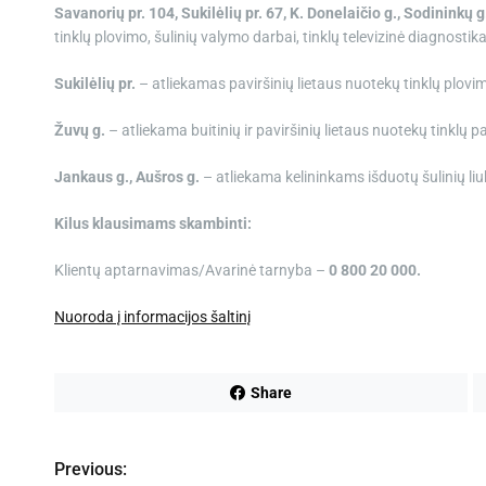
Savanorių pr. 104, Sukilėlių pr. 67, K. Donelaičio g., Sodininkų g
tinklų plovimo, šulinių valymo darbai, tinklų televizinė diagnostika
Sukilėlių pr.
– atliekamas paviršinių lietaus nuotekų tinklų plovi
Žuvų g.
– atliekama buitinių ir paviršinių lietaus nuotekų tinklų pa
Jankaus g., Aušros g.
– atliekama kelininkams išduotų šulinių liu
Kilus klausimams skambinti:
Klientų aptarnavimas/Avarinė tarnyba –
0 800 20 000.
Nuoroda į informacijos šaltinį
Share
Previous:
N