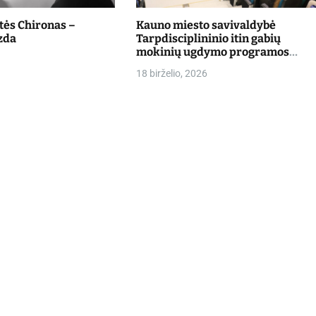
štės Chironas –
Kauno miesto savivaldybė
zda
Tarpdisciplininio itin gabių
mokinių ugdymo programos
dalyvių mokslo metų baigimo
18 birželio, 2026
šventė