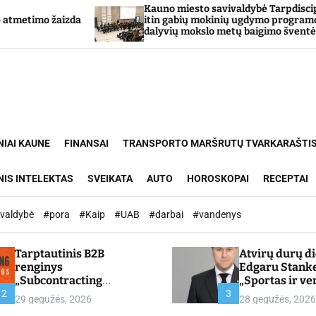
Kauno miesto savivaldybė Tarpdisciplininio
a
itin gabių mokinių ugdymo programos
dalyvių mokslo metų baigimo šventė
NIAI KAUNE
FINANSAI
TRANSPORTO MARŠRUTŲ TVARKARAŠTI
NIS INTELEKTAS
SVEIKATA
AUTO
HOROSKOPAI
RECEPTAI
ivaldybė
#pora
#Kaip
#UAB
#darbai
#vandenys
Tarptautinis B2B
Atvirų durų d
renginys
Edgaru Stank
„Subcontracting
„Sportas ir ve
Meetings 2026“ –
partnerystės,
2
3
29 gegužės, 2026
28 gegužės, 2026
chamber.lt
kuria vertę“ –