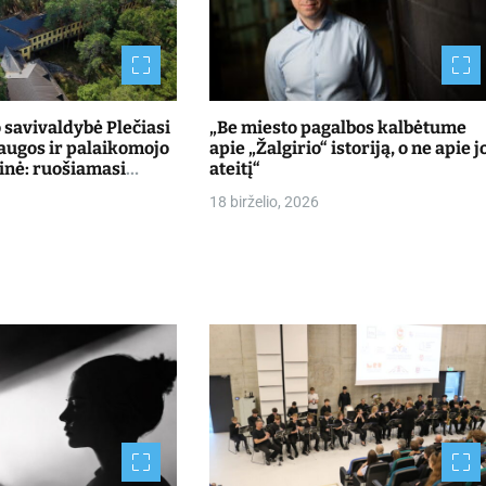
savivaldybė Plečiasi
„Be miesto pagalbos kalbėtume
laugos ir palaikomojo
apie „Žalgirio“ istoriją, o ne apie j
inė: ruošiamasi
ateitį“
ntus Kulautuvoje
18 birželio, 2026