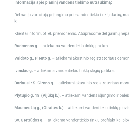
Informacija apie planinį vandens tiekimo nutraukimą:
Dėl naujų vartotojų prijungimo prie vandentiekio tinklų darbų,
nuo
k.
Klientai informuoti el. priemonėmis. Atsiprašome dėl galimų n
Rudmenos g.
– atliekama vandentiekio tinklų patikra.
Vaidoto g., Plento g.
– atliekami akustinio registratoriaus dem
Ivinskio g.
– atliekama vandentiekio tinklų slėgių patikra.
Dariaus ir S. Girėno g.
– atliekami akustinio registratoriaus mon
Plytupio g. 18, (Vijūkų k.).
– atliekami vandens išjungimo ir palei
Maumedžių g., (Giraitės k.)
– atliekami vandentiekio tinklų plovi
Šv. Gertrūdos g.
– atliekama vandentiekio tinklų profilaktika, pl