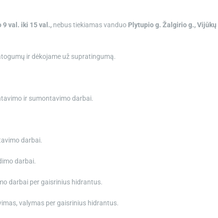
 9 val. iki 15 val.,
nebus tiekiamas vanduo
Plytupio g. Žalgirio g., Vijūkų
epatogumų ir dėkojame už supratingumą.
ontavimo ir sumontavimo darbai.
tavimo darbai.
dimo darbai.
mo darbai per gaisrinius hidrantus.
ovimas, valymas per gaisrinius hidrantus.