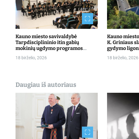
p
į
r
Kauno miesto savivaldybė
Kauno miesto 
Tarpdisciplininio itin gabių
K. Griniaus s
a
mokinių ugdymo programos
gydymo ligon
dalyvių mokslo metų baigimo
priimti pacie
š
18 birželio, 2026
18 birželio, 2026
šventė
ų
Daugiau iš autoriaus