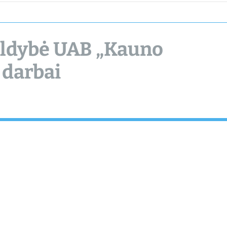
chamber.lt
aldybė UAB „Kauno
 darbai