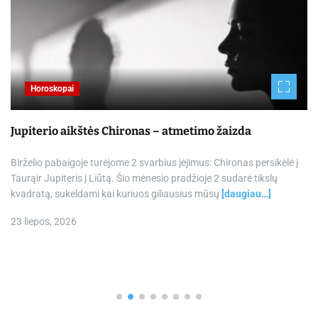
Horoskopai
Jupiterio aikštės Chironas – atmetimo žaizda
Birželio pabaigoje turėjome 2 svarbius įėjimus: Chironas persikėlė į
Taurąir Jupiteris į Liūtą. Šio mėnesio pradžioje 2 sudarė tikslų
kvadratą, sukeldami kai kuriuos giliausius mūsų
[daugiau…]
23 liepos, 2026