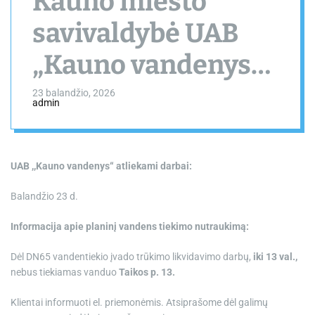
Kauno miesto
savivaldybė UAB
„Kauno vandenys“
atliekami darbai
23 balandžio, 2026
admin
UAB ,,Kauno vandenys“ atliekami darbai:
Balandžio 23 d.
Informacija apie planinį vandens tiekimo nutraukimą:
Dėl DN65 vandentiekio įvado trūkimo likvidavimo darbų,
iki 13 val.,
nebus tiekiamas vanduo
Taikos p. 13.
Klientai informuoti el. priemonėmis. Atsiprašome dėl galimų