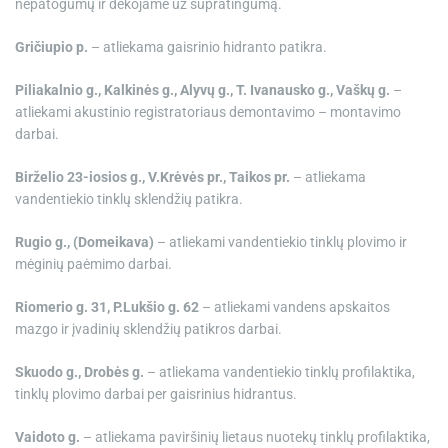
nepatogumų ir dėkojame už supratingumą.
Gričiupio p.
– atliekama gaisrinio hidranto patikra.
Piliakalnio g., Kalkinės g., Alyvų g., T. Ivanausko g., Vaškų g.
–
atliekami akustinio registratoriaus demontavimo – montavimo
darbai.
Birželio 23-iosios g., V.Krėvės pr., Taikos pr.
– atliekama
vandentiekio tinklų sklendžių patikra.
Rugio g., (Domeikava)
– atliekami vandentiekio tinklų plovimo ir
mėginių paėmimo darbai.
Riomerio g. 31, P.Lukšio g. 62
– atliekami vandens apskaitos
mazgo ir įvadinių sklendžių patikros darbai.
Skuodo g., Drobės g.
– atliekama vandentiekio tinklų profilaktika,
tinklų plovimo darbai per gaisrinius hidrantus.
Vaidoto g.
– atliekama paviršinių lietaus nuotekų tinklų profilaktika,