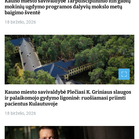
Kauno miesto savivaldybė Tarpdisciplininio itin gabių
mokinių ugdymo programos dalyvių mokslo metų
baigimo šventė
18 birželio, 2026
Kauno miesto savivaldybė Plečiasi K. Griniaus slaugos
ir palaikomojo gydymo ligoninė: ruošiamasi priimti
pacientus Kulautuvoje
18 birželio, 2026