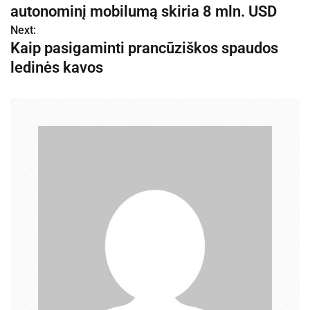
a
autonominį mobilumą skiria 8 mln. USD
v
Next:
Kaip pasigaminti prancūziškos spaudos
i
ledinės kavos
g
a
c
i
j
a
t
a
r