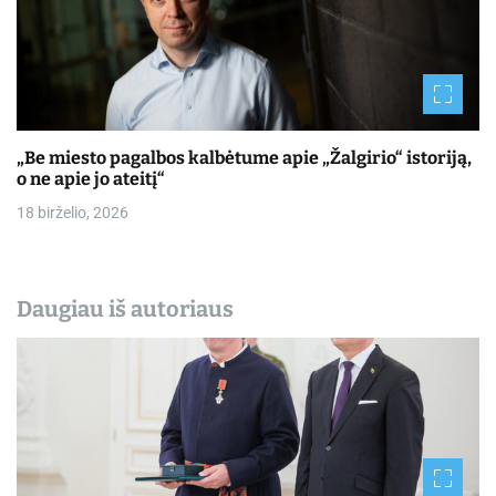
„Be miesto pagalbos kalbėtume apie „Žalgirio“ istoriją,
o ne apie jo ateitį“
18 birželio, 2026
Daugiau iš autoriaus