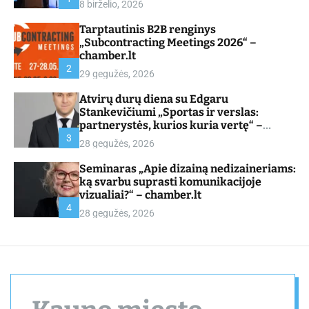
8 birželio, 2026
d
e
Tarptautinis B2B renginys
„Subcontracting Meetings 2026“ –
chamber.lt
2
29 gegužės, 2026
Atvirų durų diena su Edgaru
Stankevičiumi „Sportas ir verslas:
partnerystės, kurios kuria vertę“ –
chamber.lt
3
28 gegužės, 2026
Seminaras „Apie dizainą nedizaineriams:
ką svarbu suprasti komunikacijoje
vizualiai?“ – chamber.lt
4
28 gegužės, 2026