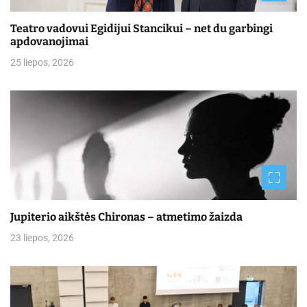
Teatro vadovui Egidijui Stancikui – net du garbingi
apdovanojimai
25 liepos, 2026
Jupiterio aikštės Chironas – atmetimo žaizda
23 liepos, 2026