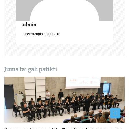
p
į
admin
r
https://renginiaikaune.lt
a
š
ų
Jums tai gali patikti