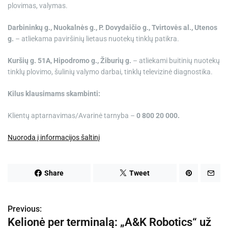
plovimas, valymas.
Darbininkų g., Nuokalnės g., P. Dovydaičio g., Tvirtovės al., Utenos
g.
– atliekama paviršinių lietaus nuotekų tinklų patikra.
Kuršių g. 51A, Hipodromo g., Žiburių g.
– atliekami buitinių nuotekų
tinklų plovimo, šulinių valymo darbai, tinklų televizinė diagnostika.
Kilus klausimams skambinti:
Klientų aptarnavimas/Avarinė tarnyba –
0 800 20 000.
Nuoroda į informacijos šaltinį
Share
Tweet
Previous:
N
Kelionė per terminalą: „A&K Robotics“ už