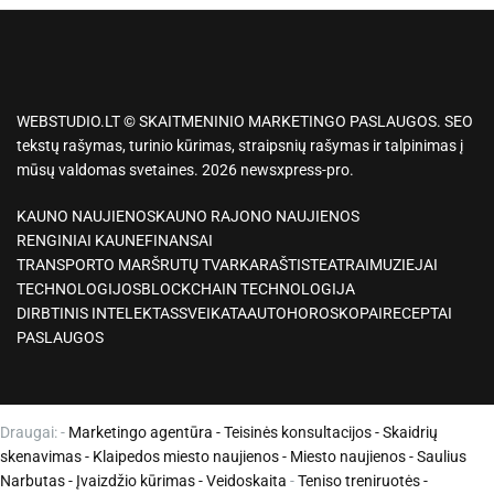
WEBSTUDIO.LT © SKAITMENINIO MARKETINGO PASLAUGOS. SEO
tekstų rašymas, turinio kūrimas, straipsnių rašymas ir talpinimas į
mūsų valdomas svetaines. 2026 newsxpress-pro.
KAUNO NAUJIENOS
KAUNO RAJONO NAUJIENOS
RENGINIAI KAUNE
FINANSAI
TRANSPORTO MARŠRUTŲ TVARKARAŠTIS
TEATRAI
MUZIEJAI
TECHNOLOGIJOS
BLOCKCHAIN TECHNOLOGIJA
DIRBTINIS INTELEKTAS
SVEIKATA
AUTO
HOROSKOPAI
RECEPTAI
PASLAUGOS
Draugai: -
Marketingo agentūra
-
Teisinės konsultacijos
-
Skaidrių
skenavimas
-
Klaipedos miesto naujienos
-
Miesto naujienos
-
Saulius
Narbutas
-
Įvaizdžio kūrimas
-
Veidoskaita
-
Teniso treniruotės
-