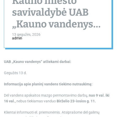
Kauno miesto
savivaldybė UAB
„Kauno vandenys“
atliekami darbai
13 gegužės, 2026
admin
UAB ,,Kauno vandenys“ atliekami darbai:
Gegužės 13 d.
Informacija apie planinį vandens tiekimo nutraukimą:
Dėl vandens apskaitos mazgo permontavimo darbų,
nuo 9 val. iki
16 val.,
nebus tiekiamas vanduo
Birželio 23-iosios g. 11.
Klientai informuoti el. priemonėmis. Atsiprašome dėl galimų