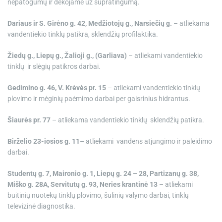
nepatogumų ir dėkojame už supratingumą.
Dariaus ir S. Girėno g. 42, Medžiotojų g., Narsiečių g.
– atliekama
vandentiekio tinklų patikra, sklendžių profilaktika.
Žiedų g., Liepų g., Žalioji g., (Garliava)
– atliekami vandentiekio
tinklų ir slėgių patikros darbai.
Gedimino g. 46,
V. Krėvės pr. 15
– atliekami vandentiekio tinklų
plovimo ir mėginių paėmimo darbai per gaisrinius hidrantus.
Šiaurės pr. 77
– atliekama vandentiekio tinklų sklendžių patikra.
Birželio 23-iosios g. 11
– atliekami vandens atjungimo ir paleidimo
darbai.
Studentų g. 7, Maironio g. 1, Liepų g. 24 – 28, Partizanų g. 38,
Miško g. 28A, Servitutų g. 93, Neries krantinė 13
– atliekami
buitinių nuotekų tinklų plovimo, šulinių valymo darbai, tinklų
televizinė diagnostika.