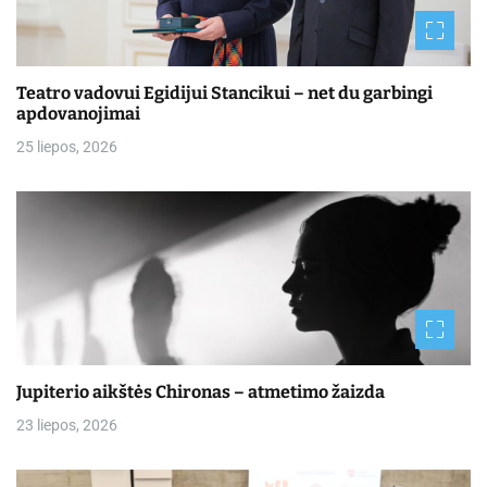
Teatro vadovui Egidijui Stancikui – net du garbingi
apdovanojimai
25 liepos, 2026
Jupiterio aikštės Chironas – atmetimo žaizda
23 liepos, 2026