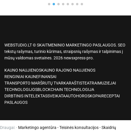
WEBSTUDIO.LT © SKAITMENINIO MARKETINGO PASLAUGOS. SEO
tekstų rašymas, turinio kūrimas, straipsnių rašymas ir talpinimas į
mūsų valdomas svetaines. 2026 newsxpress-pro.
KAUNO NAUJIENOS
KAUNO RAJONO NAUJIENOS
RENGINIAI KAUNE
FINANSAI
TRANSPORTO MARŠRUTŲ TVARKARAŠTIS
TEATRAI
MUZIEJAI
TECHNOLOGIJOS
BLOCKCHAIN TECHNOLOGIJA
DIRBTINIS INTELEKTAS
SVEIKATA
AUTO
HOROSKOPAI
RECEPTAI
PASLAUGOS
Draugai: -
Marketingo agentūra
-
Teisinės konsultacijos
-
Skaidrių