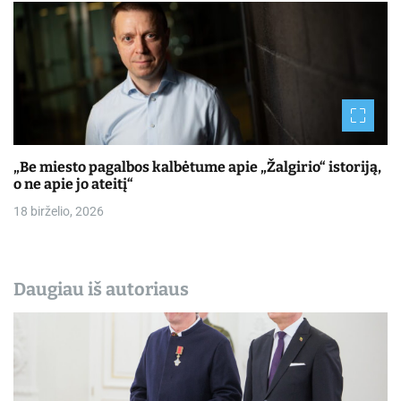
„Be miesto pagalbos kalbėtume apie „Žalgirio“ istoriją,
o ne apie jo ateitį“
18 birželio, 2026
Daugiau iš autoriaus