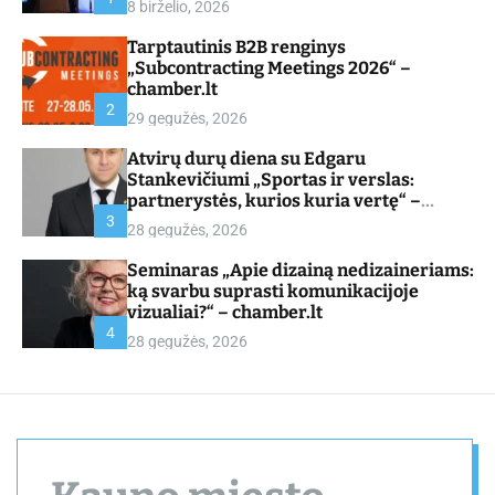
8 birželio, 2026
d
e
Tarptautinis B2B renginys
„Subcontracting Meetings 2026“ –
chamber.lt
2
29 gegužės, 2026
Atvirų durų diena su Edgaru
Stankevičiumi „Sportas ir verslas:
partnerystės, kurios kuria vertę“ –
chamber.lt
3
28 gegužės, 2026
Seminaras „Apie dizainą nedizaineriams:
ką svarbu suprasti komunikacijoje
vizualiai?“ – chamber.lt
4
28 gegužės, 2026