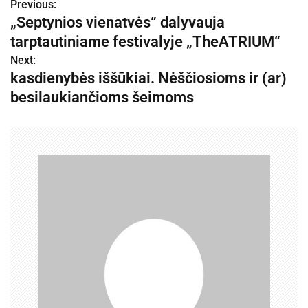
Previous:
N
„Septynios vienatvės“ dalyvauja
a
tarptautiniame festivalyje „TheATRIUM“
v
Next:
kasdienybės iššūkiai. Nėščiosioms ir (ar)
i
besilaukiančioms šeimoms
g
a
c
i
j
a
t
a