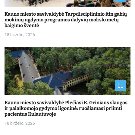
Kauno miesto savivaldybė Tarpdisciplininio itin gabių
mokinių ugdymo programos dalyvių mokslo metų
baigimo šventė
18 birželio, 2026
Kauno miesto savivaldybė Plečiasi K. Griniaus slaugos
ir palaikomojo gydymo ligoninė: ruošiamasi priimti
pacientus Kulautuvoje
18 birželio, 2026