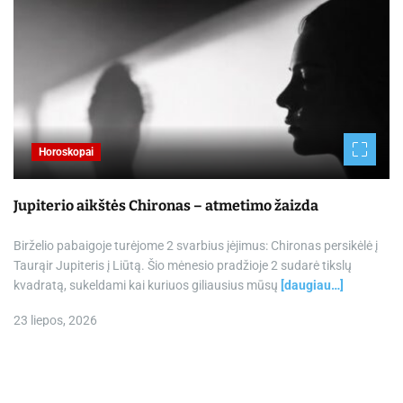
Horoskopai
Jupiterio aikštės Chironas – atmetimo žaizda
Birželio pabaigoje turėjome 2 svarbius įėjimus: Chironas persikėlė į
Taurąir Jupiteris į Liūtą. Šio mėnesio pradžioje 2 sudarė tikslų
kvadratą, sukeldami kai kuriuos giliausius mūsų
[daugiau…]
23 liepos, 2026