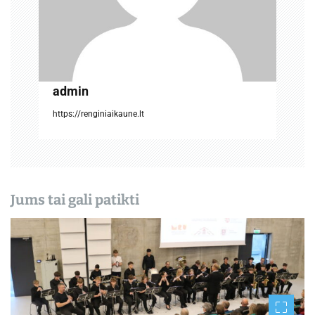
r
p
į
admin
r
https://renginiaikaune.lt
a
š
ų
Jums tai gali patikti