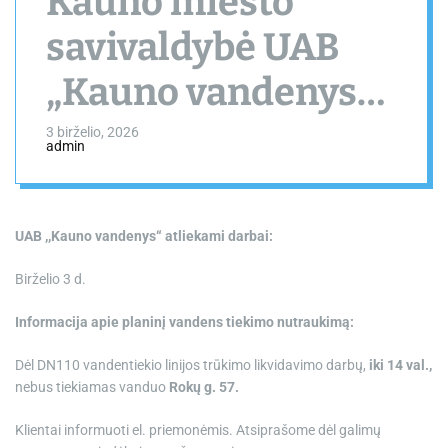
Kauno miesto
savivaldybė UAB
„Kauno vandenys“
atliekami darbai
3 birželio, 2026
admin
UAB ,,Kauno vandenys“ atliekami darbai:
Birželio 3 d.
Informacija apie planinį vandens tiekimo nutraukimą:
Dėl DN110 vandentiekio linijos trūkimo likvidavimo darbų,
iki 14 val.,
nebus tiekiamas vanduo
Rokų g. 57.
Klientai informuoti el. priemonėmis. Atsiprašome dėl galimų