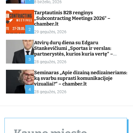
8 birželio, 2026
d
e
Tarptautinis B2B renginys
„Subcontracting Meetings 2026“ –
chamber.lt
2
29 gegužės, 2026
Atvirų durų diena su Edgaru
Stankevičiumi „Sportas ir verslas:
partnerystės, kurios kuria vertę“ –
chamber.lt
3
28 gegužės, 2026
Seminaras „Apie dizainą nedizaineriams:
ką svarbu suprasti komunikacijoje
vizualiai?“ – chamber.lt
4
28 gegužės, 2026