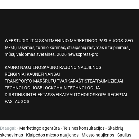
WEBSTUDIO.LT © SKAITMENINIO MARKETINGO PASLAUGOS. SEO
tekstų rašymas, turinio kūrimas, straipsnių rašymas ir talpinimas į
mūsų valdomas svetaines. 2026 newsxpress-pro.
KAUNO NAUJIENOS
KAUNO RAJONO NAUJIENOS
RENGINIAI KAUNE
FINANSAI
TRANSPORTO MARŠRUTŲ TVARKARAŠTIS
TEATRAI
MUZIEJAI
TECHNOLOGIJOS
BLOCKCHAIN TECHNOLOGIJA
DIRBTINIS INTELEKTAS
SVEIKATA
AUTO
HOROSKOPAI
RECEPTAI
PASLAUGOS
Draugai: -
Marketingo agentūra
-
Teisinės konsultacijos
-
Skaidrių
skenavimas
-
Klaipedos miesto naujienos
-
Miesto naujienos
-
Saulius