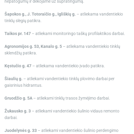
nepatogumų ir dėkojame už supratingumą.
Šapokos g.,
J. Totoraičio g., Igliškių g.
– atliekama vandentiekio
tinklų slėgių patikra.
Taikos pr. 147
– atliekami monitoringo taškų profilaktikos darbai.
Agronomijos g. 53,
Kanalo g. 5
– atliekama vandentiekio tinklų
sklendžių patikra.
Kęstučio g. 47
– atliekama vandentiekio įvado patikra.
Šiaulių g.
– atliekami vandentiekio tinklų plovimo darbai per
gaisrinius hidrantus.
Gruodžio g. 5A
– atliekami tinklų trasos žymėjimo darbai.
Žukausko g. 3
– atliekami vandentiekio šulinio vidaus remonto
darbai.
Juodelynės g. 33
– atliekami vandentiekio šulinio perdengimo