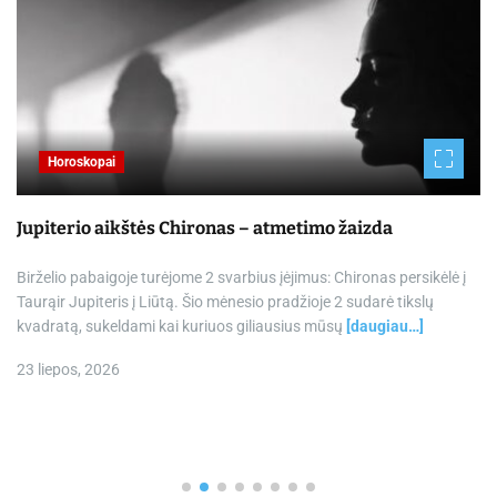
Horoskopai
Jupiterio aikštės Chironas – atmetimo žaizda
Birželio pabaigoje turėjome 2 svarbius įėjimus: Chironas persikėlė į
Taurąir Jupiteris į Liūtą. Šio mėnesio pradžioje 2 sudarė tikslų
kvadratą, sukeldami kai kuriuos giliausius mūsų
[daugiau…]
23 liepos, 2026