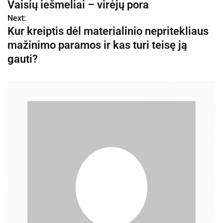
Vaisių iešmeliai – virėjų pora
a
Next:
Kur kreiptis dėl materialinio nepritekliaus
v
mažinimo paramos ir kas turi teisę ją
i
gauti?
g
a
c
i
j
a
t
a
r