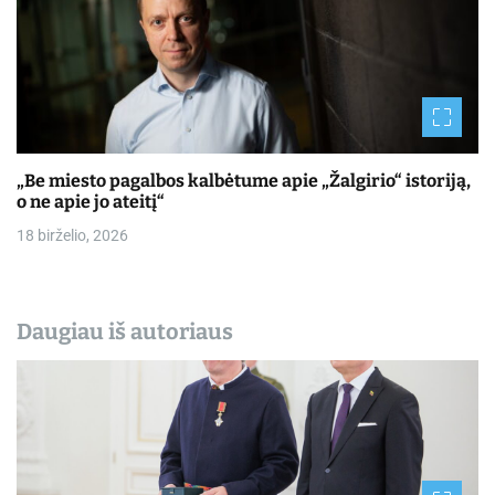
„Be miesto pagalbos kalbėtume apie „Žalgirio“ istoriją,
o ne apie jo ateitį“
18 birželio, 2026
Daugiau iš autoriaus