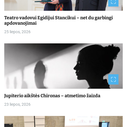
Teatro vadovui Egidijui Stancikui – net du garbingi
apdovanojimai
25 liepos, 2026
Jupiterio aikštės Chironas – atmetimo žaizda
23 liepos, 2026