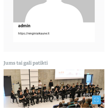
p
į
admin
r
https://renginiaikaune.lt
a
š
ų
Jums tai gali patikti