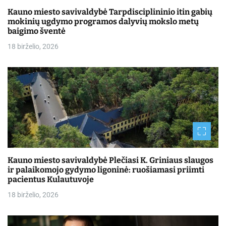
Kauno miesto savivaldybė Tarpdisciplininio itin gabių
mokinių ugdymo programos dalyvių mokslo metų
baigimo šventė
18 birželio, 2026
Kauno miesto savivaldybė Plečiasi K. Griniaus slaugos
ir palaikomojo gydymo ligoninė: ruošiamasi priimti
pacientus Kulautuvoje
18 birželio, 2026