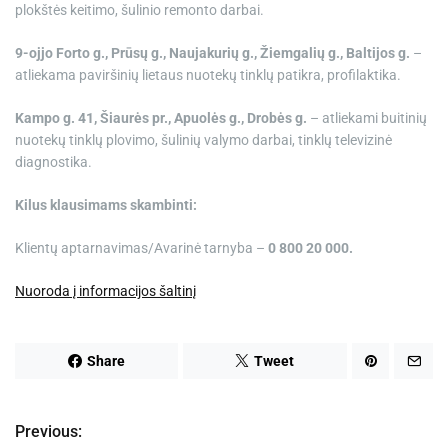
plokštės keitimo, šulinio remonto darbai.
9-ojjo Forto g., Prūsų g., Naujakurių g., Žiemgalių g., Baltijos g.
–
atliekama paviršinių lietaus nuotekų tinklų patikra, profilaktika.
Kampo g. 41, Šiaurės pr., Apuolės g.,
Drobės g.
– atliekami buitinių
nuotekų tinklų plovimo, šulinių valymo darbai, tinklų televizinė
diagnostika.
Kilus klausimams skambinti:
Klientų aptarnavimas/Avarinė tarnyba –
0 800 20 000.
Nuoroda į informacijos šaltinį
Share
Tweet
Previous:
N