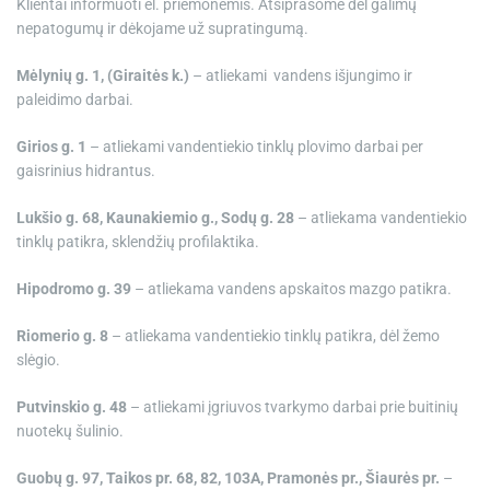
Klientai informuoti el. priemonėmis. Atsiprašome dėl galimų
nepatogumų ir dėkojame už supratingumą.
Mėlynių g. 1, (Giraitės k.)
– atliekami vandens išjungimo ir
paleidimo darbai.
Girios g. 1
– atliekami vandentiekio tinklų plovimo darbai per
gaisrinius hidrantus.
Lukšio g. 68,
Kaunakiemio g.,
Sodų g. 28
– atliekama vandentiekio
tinklų patikra, sklendžių profilaktika.
Hipodromo g. 39
– atliekama vandens apskaitos mazgo patikra.
Riomerio g. 8
– atliekama vandentiekio tinklų patikra, dėl žemo
slėgio.
Putvinskio g. 48
– atliekami įgriuvos tvarkymo darbai prie buitinių
nuotekų šulinio.
Guobų g. 97, Taikos pr. 68, 82, 103A, Pramonės pr., Šiaurės pr.
–