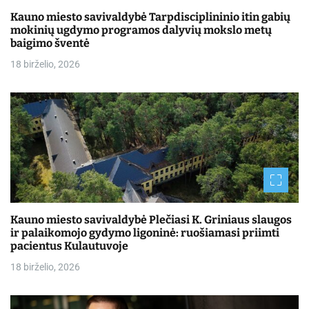
Kauno miesto savivaldybė Tarpdisciplininio itin gabių
mokinių ugdymo programos dalyvių mokslo metų
baigimo šventė
18 birželio, 2026
Kauno miesto savivaldybė Plečiasi K. Griniaus slaugos
ir palaikomojo gydymo ligoninė: ruošiamasi priimti
pacientus Kulautuvoje
18 birželio, 2026