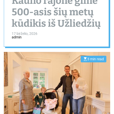
Kauno rajone gimė
500-asis šių metų
kūdikis iš Užliedžių
17 birželio, 2026
admin
3 min read
E
s
t
i
m
a
t
e
d
r
e
a
d
t
i
m