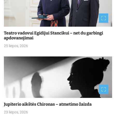
Teatro vadovui Egidijui Stancikui – net du garbingi
apdovanojimai
25 liepos, 2026
Jupiterio aikštės Chironas – atmetimo žaizda
23 liepos, 2026