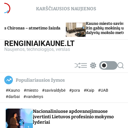
S
KARŠČIAUSIOS NAUJIENOS
k
i
p
Kauno miesto savivaldybė Tarpdiscipl
– atmetimo žaizda
t
itin gabių mokinių ugdymo programo
dalyvių mokslo metų baigimo šventė
o
c
RENGINIAIKAUNE.LT
o
Naujienos, technologijos, verslas
n
t
e
S
M
S
S
n
h
e
w
e
u
n
i
a
t
Populiariausios žymos
ff
u
t
r
l
c
c
#Kauno
#miesto
#savivaldybė
#pora
#Kaip
#UAB
e
h
h
c
#darbai
#vandenys
o
l
Nacionaliniuose apdovanojimuose
o
r
įvertinti Lietuvos profesinio mokymo
m
lyderiai
o
1