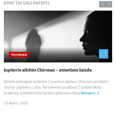
JUMS TAI GALI PATIKTI:
Horoskopai
Jupiterio aikštės Chironas – atmetimo žaizda
Birželio pabaigoje turėjome 2 svarbius įėjimus: Chironas persikėlė į
Taurąir Jupiteris į Liūtą. Šio mėnesio pradžioje 2 sudarė tikslų
kvadratą, sukeldami kai kuriuos giliausius mūsų
[daugiau…]
23 liepos, 2026