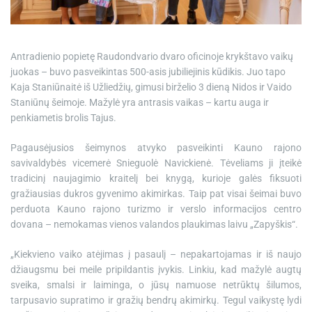
e
Antradienio popietę Raudondvario dvaro oficinoje krykštavo vaikų
juokas – buvo pasveikintas 500-asis jubiliejinis kūdikis. Juo tapo
Kaja Staniūnaitė iš Užliedžių, gimusi birželio 3 dieną Nidos ir Vaido
Staniūnų šeimoje. Mažylė yra antrasis vaikas – kartu auga ir
penkiametis brolis Tajus.
Pagausėjusios šeimynos atvyko pasveikinti Kauno rajono
savivaldybės vicemerė Snieguolė Navickienė. Tėveliams ji įteikė
tradicinį naujagimio kraitelį bei knygą, kurioje galės fiksuoti
gražiausias dukros gyvenimo akimirkas. Taip pat visai šeimai buvo
perduota Kauno rajono turizmo ir verslo informacijos centro
dovana – nemokamas vienos valandos plaukimas laivu „Zapyškis“.
„Kiekvieno vaiko atėjimas į pasaulį – nepakartojamas ir iš naujo
džiaugsmu bei meile pripildantis įvykis. Linkiu, kad mažylė augtų
sveika, smalsi ir laiminga, o jūsų namuose netrūktų šilumos,
tarpusavio supratimo ir gražių bendrų akimirkų. Tegul vaikystę lydi