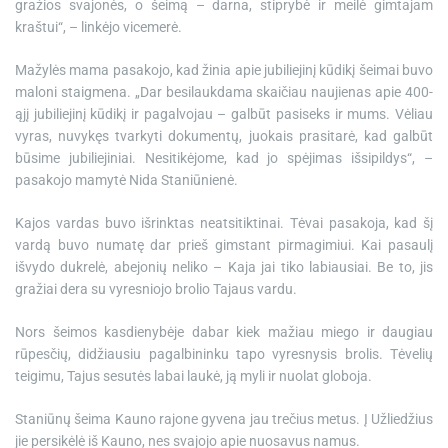
gražios svajonės, o šeimą – darna, stiprybė ir meilė gimtajam
kraštui“, – linkėjo vicemerė.
Mažylės mama pasakojo, kad žinia apie jubiliejinį kūdikį šeimai buvo
maloni staigmena. „Dar besilaukdama skaičiau naujienas apie 400-
ąjį jubiliejinį kūdikį ir pagalvojau – galbūt pasiseks ir mums. Vėliau
vyras, nuvykęs tvarkyti dokumentų, juokais prasitarė, kad galbūt
būsime jubiliejiniai. Nesitikėjome, kad jo spėjimas išsipildys“, –
pasakojo mamytė Nida Staniūnienė.
Kajos vardas buvo išrinktas neatsitiktinai. Tėvai pasakoja, kad šį
vardą buvo numatę dar prieš gimstant pirmagimiui. Kai pasaulį
išvydo dukrelė, abejonių neliko – Kaja jai tiko labiausiai. Be to, jis
gražiai dera su vyresniojo brolio Tajaus vardu.
Nors šeimos kasdienybėje dabar kiek mažiau miego ir daugiau
rūpesčių, didžiausiu pagalbininku tapo vyresnysis brolis. Tėvelių
teigimu, Tajus sesutės labai laukė, ją myli ir nuolat globoja.
Staniūnų šeima Kauno rajone gyvena jau trečius metus. Į Užliedžius
jie persikėlė iš Kauno, nes svajojo apie nuosavus namus.