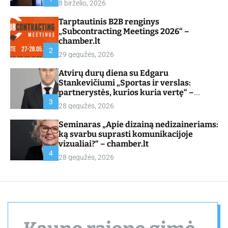
8 birželio, 2026
d
e
Tarptautinis B2B renginys
„Subcontracting Meetings 2026“ –
chamber.lt
2
29 gegužės, 2026
Atvirų durų diena su Edgaru
Stankevičiumi „Sportas ir verslas:
partnerystės, kurios kuria vertę“ –
chamber.lt
3
28 gegužės, 2026
Seminaras „Apie dizainą nedizaineriams:
ką svarbu suprasti komunikacijoje
vizualiai?“ – chamber.lt
4
28 gegužės, 2026