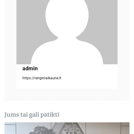
t
a
r
p
į
r
admin
a
https://renginiaikaune.lt
š
ų
Jums tai gali patikti