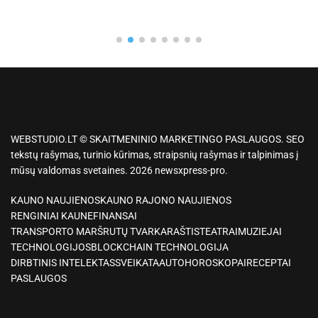
WEBSTUDIO.LT © SKAITMENINIO MARKETINGO PASLAUGOS. SEO
tekstų rašymas, turinio kūrimas, straipsnių rašymas ir talpinimas į
mūsų valdomas svetaines. 2026 newsxpress-pro.
KAUNO NAUJIENOS
KAUNO RAJONO NAUJIENOS
RENGINIAI KAUNE
FINANSAI
TRANSPORTO MARŠRUTŲ TVARKARAŠTIS
TEATRAI
MUZIEJAI
TECHNOLOGIJOS
BLOCKCHAIN TECHNOLOGIJA
DIRBTINIS INTELEKTAS
SVEIKATA
AUTO
HOROSKOPAI
RECEPTAI
PASLAUGOS