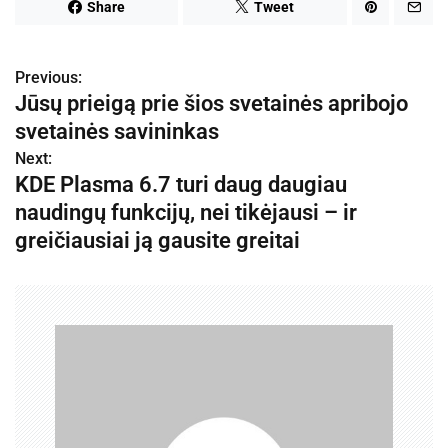
Share
Tweet
Previous:
N
Jūsų prieigą prie šios svetainės apribojo
a
svetainės savininkas
v
Next:
KDE Plasma 6.7 turi daug daugiau
i
naudingų funkcijų, nei tikėjausi – ir
g
greičiausiai ją gausite greitai
a
c
i
j
a