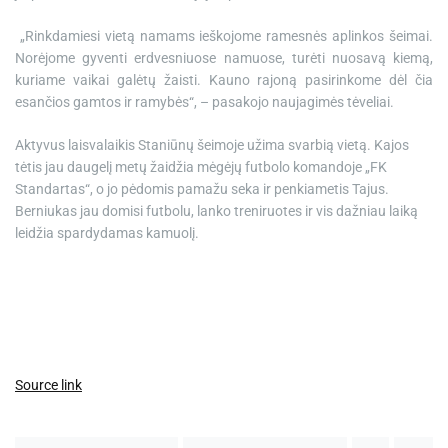
„Rinkdamiesi vietą namams ieškojome ramesnės aplinkos šeimai.
Norėjome gyventi erdvesniuose namuose, turėti nuosavą kiemą,
kuriame vaikai galėtų žaisti. Kauno rajoną pasirinkome dėl čia
esančios gamtos ir ramybės“, – pasakojo naujagimės tėveliai.
Aktyvus laisvalaikis Staniūnų šeimoje užima svarbią vietą. Kajos
tėtis jau daugelį metų žaidžia mėgėjų futbolo komandoje „FK
Standartas“, o jo pėdomis pamažu seka ir penkiametis Tajus.
Berniukas jau domisi futbolu, lanko treniruotes ir vis dažniau laiką
leidžia spardydamas kamuolį.
Source link