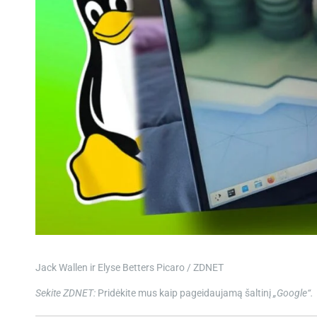
Jack Wallen ir Elyse Betters Picaro / ZDNET
Sekite ZDNET:
Pridėkite mus kaip pageidaujamą šaltinį
„Google“.