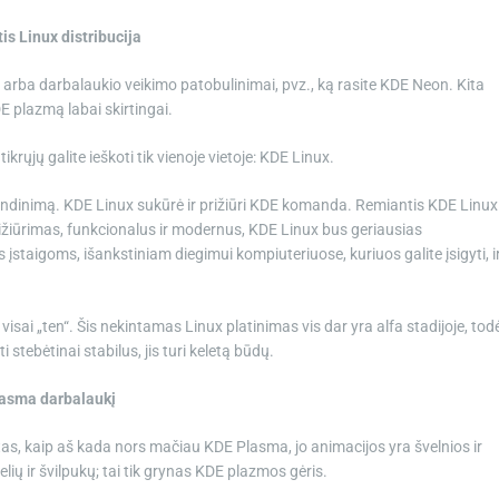
is Linux distribucija
s arba darbalaukio veikimo patobulinimai, pvz., ką rasite KDE Neon. Kita
E plazmą labai skirtingai.
krųjų galite ieškoti tik vienoje vietoje: KDE Linux.
gyvendinimą. KDE Linux sukūrė ir prižiūri KDE komanda. Remiantis KDE Linux
rižiūrimas, funkcionalus ir modernus, KDE Linux bus geriausias
staigoms, išankstiniam diegimui kompiuteriuose, kuriuos galite įsigyti, i
isai „ten“. Šis nekintamas Linux platinimas vis dar yra alfa stadijoje, tod
 stebėtinai stabilus, jis turi keletą būdų.
lasma darbalaukį
otas, kaip aš kada nors mačiau KDE Plasma, jo animacijos yra švelnios ir
lių ir švilpukų; tai tik grynas KDE plazmos gėris.