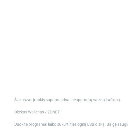
Šis mažas įrankis supaprastina .neapdorotų vaizdų įrašymą.
Džekas Wallenas / ZDNET
Duokite programai laiko sukurti tiesioginį USB diską. Baigę saugiai j