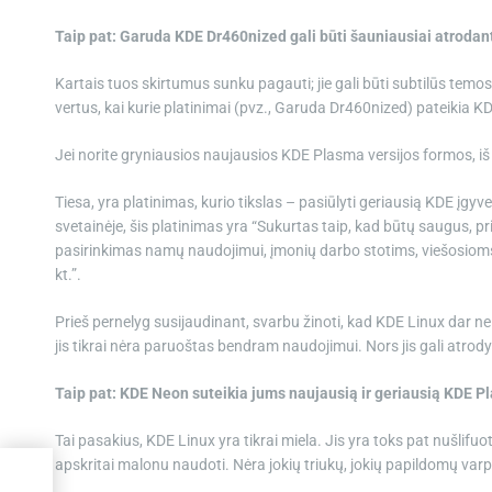
Taip pat: Garuda KDE Dr460nized gali būti šauniausiai atrodant
Kartais tuos skirtumus sunku pagauti; jie gali būti subtilūs temo
vertus, kai kurie platinimai (pvz., Garuda Dr460nized) pateikia KD
Jei norite gryniausios naujausios KDE Plasma versijos formos, iš ti
Tiesa, yra platinimas, kurio tikslas – pasiūlyti geriausią KDE į
svetainėje, šis platinimas yra “Sukurtas taip, kad būtų saugus, p
pasirinkimas namų naudojimui, įmonių darbo stotims, viešosioms į
kt.”.
Prieš pernelyg susijaudinant, svarbu žinoti, kad KDE Linux dar ne v
jis tikrai nėra paruoštas bendram naudojimui. Nors jis gali atrodyti
Taip pat: KDE Neon suteikia jums naujausią ir geriausią KDE P
Tai pasakius, KDE Linux yra tikrai miela. Jis yra toks pat nušlifu
apskritai malonu naudoti. Nėra jokių triukų, jokių papildomų varpe