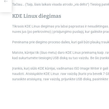
Tačiau… (Taip, šiais laikais visada atrodo „vis dėlto“) Tiesiog patek
r.lt
KDE Linux diegimas
Tikrasis KDE Linux diegimas yra labai paprastas ir nesudėtingas. Ka
nuves jus (po perkrovimo) į prisijungimo puslapį, kur galėsite prad
Pereinama prie diegimo proceso dalies, kuri gali būti plaukų trau
Matote, kūrėjai tik (šiuo metu) daro KDE Linux prieinamą kaip .raw
kad sukurtumėte tiesioginį USB diską su tuo vaizdu. Be šio įrankio 
Įrankis, kurį siūlo KDE kūrėjai, vadinamas ISO Image Writer ir gal
naudoti. Atsisiųskite KDE Linux .raw vaizdą (kuris yra beveik 7 GB
suraskite atsisiųstą .raw vaizdą, prijunkite USB diską, pasirinki