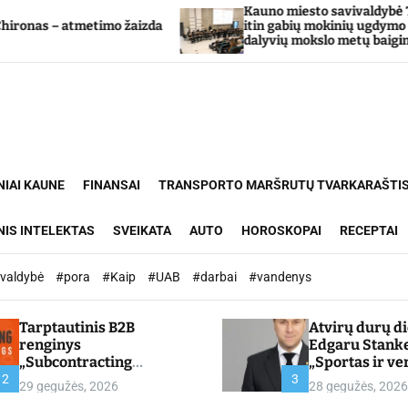
Kauno miesto savivaldybė Tarpdisciplininio
mo žaizda
itin gabių mokinių ugdymo programos
dalyvių mokslo metų baigimo šventė
NIAI KAUNE
FINANSAI
TRANSPORTO MARŠRUTŲ TVARKARAŠTI
NIS INTELEKTAS
SVEIKATA
AUTO
HOROSKOPAI
RECEPTAI
ivaldybė
#pora
#Kaip
#UAB
#darbai
#vandenys
Tarptautinis B2B
Atvirų durų d
renginys
Edgaru Stank
„Subcontracting
„Sportas ir ve
Meetings 2026“ –
partnerystės,
2
3
29 gegužės, 2026
28 gegužės, 2026
chamber.lt
kuria vertę“ –