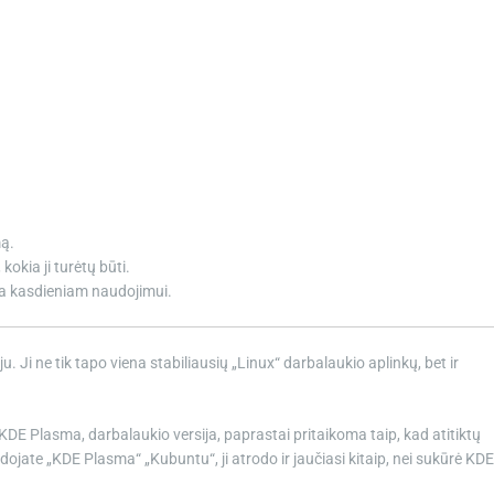
mą.
kokia ji turėtų būti.
nka kasdieniam naudojimui.
Ji ne tik tapo viena stabiliausių „Linux“ darbalaukio aplinkų, bet ir
DE Plasma, darbalaukio versija, paprastai pritaikoma taip, kad atitiktų
ojate „KDE Plasma“ „Kubuntu“, ji atrodo ir jaučiasi kitaip, nei sukūrė KDE