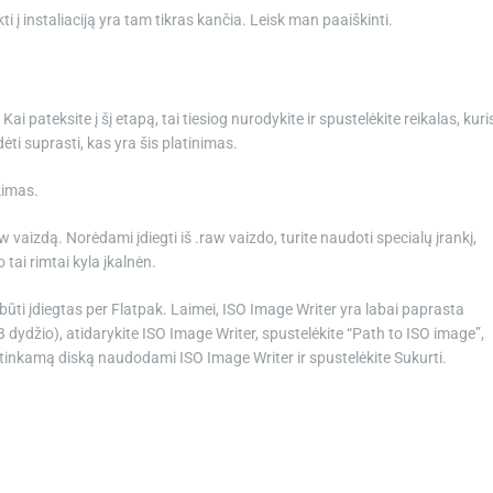
ti į instaliaciją yra tam tikras kančia. Leisk man paaiškinti.
i pateksite į šį etapą, tai tiesiog nurodykite ir spustelėkite reikalas, kuri
ėti suprasti, kas yra šis platinimas.
kimas.
 vaizdą. Norėdami įdiegti iš .raw vaizdo, turite naudoti specialų įrankį,
tai rimtai kyla įkalnėn.
i būti įdiegtas per Flatpak. Laimei, ISO Image Writer yra labai paprasta
 dydžio), atidarykite ISO Image Writer, spustelėkite “Path to ISO image”,
te tinkamą diską naudodami ISO Image Writer ir spustelėkite Sukurti.