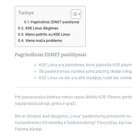
Turinys
Pagrindiniai ZDNET pasiūlymai
KDE Linux diegimas
Mano patirtis su KDE Linux
Viena maža problema
Pagrindiniai ZDNET pasiūlymai
KDE Linux yra platinimas, kuris pabrėžia KDE plaz
Šis paskirstymas suteikia jums plazmą tiksliai tokią, 
KDE Linux vis dar yra alfa stadijoje, todėl dar neti
Per pastaruosius kelerius metus tapau dideliu KDE Plasma gerbėju. 
nepaprastai patogi, greita ir graži.
Bet ar žinojote, kad dauguma „Linux“ paskirstymų pristatomi su K
tos konkrečios OS estetiką ir funkcionalumą? Pavyzdžiui, kai naud
Plasma kūrėjai.