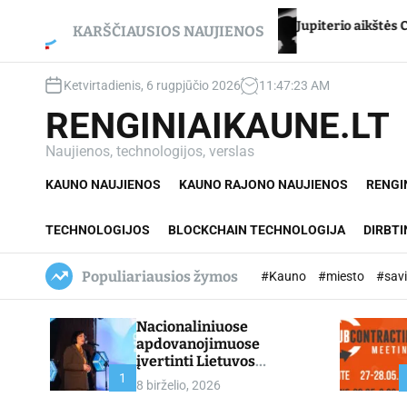
S
cikui – net du
Jupiterio aikštės Chironas – atmeti
k
KARŠČIAUSIOS NAUJIENOS
i
p
Ketvirtadienis, 6 rugpjūčio 2026
11
:
47
:
24
AM
t
o
RENGINIAIKAUNE.LT
c
o
Naujienos, technologijos, verslas
n
KAUNO NAUJIENOS
KAUNO RAJONO NAUJIENOS
RENGI
t
e
n
TECHNOLOGIJOS
BLOCKCHAIN TECHNOLOGIJA
DIRBTI
t
Populiariausios žymos
#Kauno
#miesto
#sav
Nacionaliniuose
apdovanojimuose
įvertinti Lietuvos
profesinio mokymo
1
8 birželio, 2026
lyderiai