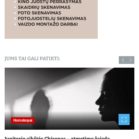
JUMS TAI GALI PATIKTI:
Horoskopai
Jupiterio aikštės Chironas – atmetimo žaizda