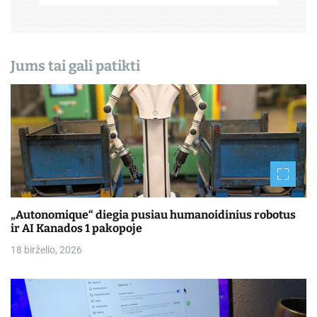
ų
Jums tai gali patikti
„Autonomique“ diegia pusiau humanoidinius robotus
ir AI Kanados 1 pakopoje
18 birželio, 2026