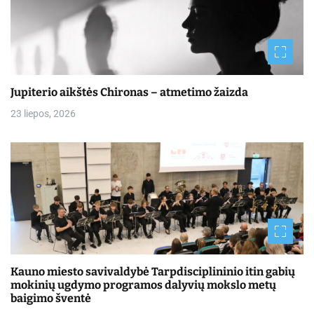
Jupiterio aikštės Chironas – atmetimo žaizda
23 liepos, 2026
Kauno miesto savivaldybė Tarpdisciplininio itin gabių
mokinių ugdymo programos dalyvių mokslo metų
baigimo šventė