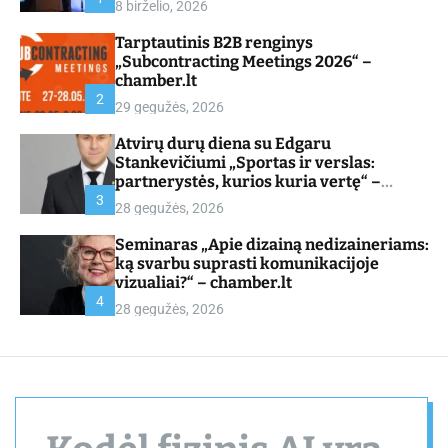
8 birželio, 2026
d
e
Tarptautinis B2B renginys
„Subcontracting Meetings 2026“ –
chamber.lt
2
29 gegužės, 2026
Atvirų durų diena su Edgaru
Stankevičiumi „Sportas ir verslas:
partnerystės, kurios kuria vertę“ –
chamber.lt
3
28 gegužės, 2026
Seminaras „Apie dizainą nedizaineriams:
ką svarbu suprasti komunikacijoje
vizualiai?“ – chamber.lt
4
28 gegužės, 2026