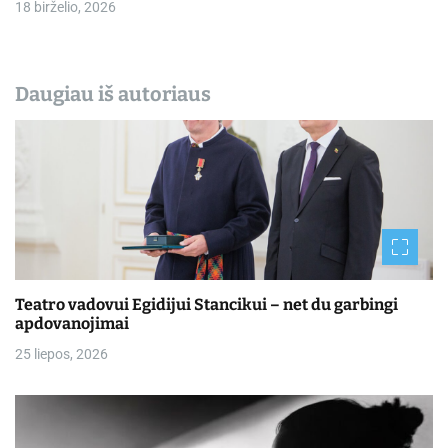
18 birželio, 2026
Daugiau iš autoriaus
Teatro vadovui Egidijui Stancikui – net du garbingi
apdovanojimai
25 liepos, 2026