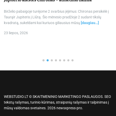
Birželio pabaigoje turėjome 2 svarbius įėjimus: Chironas persikėlė į
Taurąir Jupiteris į Liūtą. Šio mėnesio pradžioje 2 sudarė tikslų
kvadratą, sukeldami kai kuriuos giliausius mūsų
[daugiau…]
23 liepos, 2026
WEBSTUDIO.LT © SKAITMENINIO MARKETINGO PASLAUGOS. SEO
tekstų rašymas, turinio kūrimas, straipsnių rašymas ir talpinimas į
mūsų valdomas svetaines. 2026 newsxpress-pro.