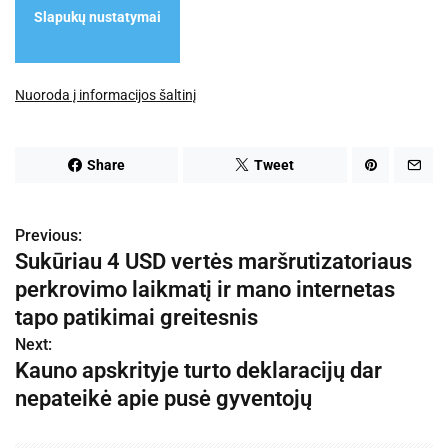
Slapukų nustatymai
Nuoroda į informacijos šaltinį
Share
Tweet
Previous:
N
Sukūriau 4 USD vertės maršrutizatoriaus
a
perkrovimo laikmatį ir mano internetas
v
tapo patikimai greitesnis
Next:
i
Kauno apskrityje turto deklaracijų dar
g
nepateikė apie pusė gyventojų
a