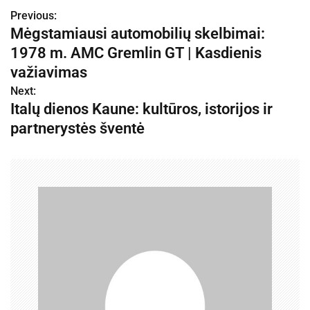
Previous:
N
Mėgstamiausi automobilių skelbimai:
a
1978 m. AMC Gremlin GT | Kasdienis
v
važiavimas
Next:
i
Italų dienos Kaune: kultūros, istorijos ir
g
partnerystės šventė
a
c
i
j
a
t
a