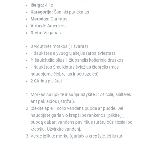
Išeiga:
4
1
x
Kategorija:
Šoninis patiekalas
Metodas:
Garintas
Virtuvė:
Amerikos
Dieta:
Veganas
8
vidutinės morkos (
1
svaras)
1 šaukštas
alyvuogių aliejus (arba sviestas)
¼ šaukštelio
plius 1 žiupsnelis košerinio druskos
1 šaukštas
Smulkintas šviežias čiobrelis (mes
naudojome čiobrelius ir petražoles)
2
Citrinų pleištai
Morkas nulupkite ir supjaustykite į 1/4 colių skilteles
ant paklaidos (įstrižai).
Įdėkite apie 1 colio vandens puode ar puode. Jei
naudojate garlaivio krepšį be rankenos, įpilkite jį į
puodą dabar: vandens paviršius turėtų būti tiesiai po
krepšiu. Užvirkite vandenį.
Verdę įpilkite morkų (garlaivio krepšyje, jei jis turi