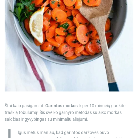
e
Štai kaip pasigaminti
Garintos morkos
Ir per 10 minučių gaukite
traškią tobulumą! Šis sveiko garnyro metodas sulaiko morkas
saldžias ir gyvybingas su minimaliu aliejumi.
lgus metus maniau, kad garintos daržovės buvo