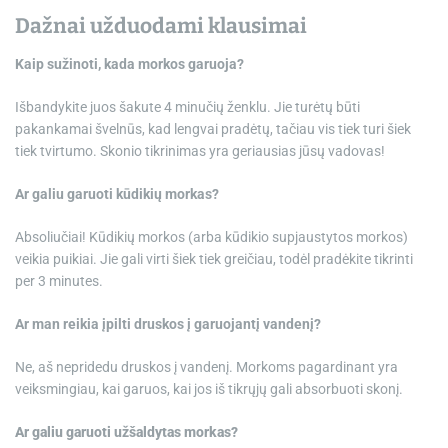
Dažnai užduodami klausimai
Kaip sužinoti, kada morkos garuoja?
Išbandykite juos šakute 4 minučių ženklu. Jie turėtų būti
pakankamai švelnūs, kad lengvai pradėtų, tačiau vis tiek turi šiek
tiek tvirtumo. Skonio tikrinimas yra geriausias jūsų vadovas!
Ar galiu garuoti kūdikių morkas?
Absoliučiai! Kūdikių morkos (arba kūdikio supjaustytos morkos)
veikia puikiai. Jie gali virti šiek tiek greičiau, todėl pradėkite tikrinti
per 3 minutes.
Ar man reikia įpilti druskos į garuojantį vandenį?
Ne, aš nepridedu druskos į vandenį. Morkoms pagardinant yra
veiksmingiau, kai garuos, kai jos iš tikrųjų gali absorbuoti skonį.
Ar galiu garuoti užšaldytas morkas?