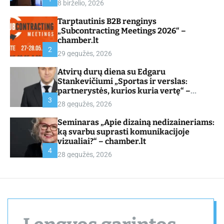
8 birželio, 2026
d
e
Tarptautinis B2B renginys
„Subcontracting Meetings 2026“ –
chamber.lt
2
29 gegužės, 2026
Atvirų durų diena su Edgaru
Stankevičiumi „Sportas ir verslas:
partnerystės, kurios kuria vertę“ –
chamber.lt
3
28 gegužės, 2026
Seminaras „Apie dizainą nedizaineriams:
ką svarbu suprasti komunikacijoje
vizualiai?“ – chamber.lt
4
28 gegužės, 2026