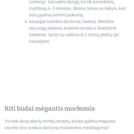
rankeną). Garuokite dangtį, kol tik suminkštės,
maždaug 4–5 minutes. Skonio testas su šakute, kad
būtų galima įvertinti puikumą.
Atsargiai nuimkite daržoves į dubenį. Mėtykite
alyvuogių aliejumi, košerine druska ir šviežiomis
žolelėmis. Spritz su sultimis iš 2 citrinų pleištų (jei
naudojate).
Kiti būdai mėgautis morkomis
Yra tiek daug skanių morkų receptų, kuriais galima mėgautis
visomis šios sveikos daržovių maistinėmis medžiagomis!