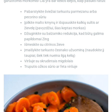
garuotomis morkomis! Čia yra dar kelios idėjos, kaip pasukti ratus:
Pabarstykite šviežiai tarkuotu parmezanu arba
pecorino sūriu
Įpilkite malto kmynų ir išspauskite kalkių sultis ar
žievelę (pavyzdžiui, šias keptas morkas)
Džiuginkite su balzamiko redukcija, kad būtų galima
papildomai Zing
Išmeskite su citrinos žieve
Įmaišykite tarkuoto česnako užuominą (naudokite jį
taupiai; šiek tiek nueina ilgą kelią)
Viršuje su skrudintais migdolais
Truputis ožkos sūrio ar feta viršuje