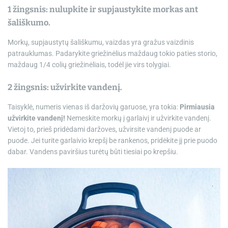
1 žingsnis: nulupkite ir supjaustykite morkas ant
šališkumo.
Morkų, supjaustytų šališkumu, vaizdas yra gražus vaizdinis
patrauklumas. Padarykite griežinėlius maždaug tokio paties storio,
maždaug 1/4 colių griežinėliais, todėl jie virs tolygiai.
2 žingsnis: užvirkite vandenį.
Taisyklė, numeris vienas iš daržovių garuose, yra tokia:
Pirmiausia
užvirkite vandenį!
Nemeskite morkų į garlaivį ir užvirkite vandenį.
Vietoj to, prieš pridėdami daržoves, užvirsite vandenį puode ar
puode. Jei turite garlaivio krepšį be rankenos, pridėkite jį prie puodo
dabar. Vandens paviršius turėtų būti tiesiai po krepšiu.