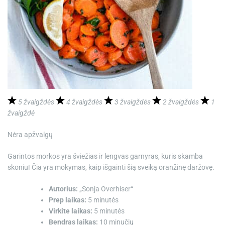
5 žvaigždės
4 žvaigždės
3 žvaigždės
2 žvaigždės
1
žvaigždė
Nėra apžvalgų
Garintos morkos yra šviežias ir lengvas garnyras, kuris skamba
skoniu! Čia yra mokymas, kaip išgainti šią sveiką oranžinę daržovę.
Autorius:
„Sonja Overhiser“
Prep laikas:
5 minutės
Virkite laikas:
5 minutės
Bendras laikas:
10 minučių