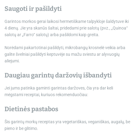
Saugoti ir pašildyti
Garintos morkos gerai laikosi hermetiškame talpykloje šaldytuve iki
4 dienų. Jie yra skanūs šaltai, pridedami prie salotų (pvz., „Quinoa“
salotų ar „Farro“ salotų) arba pašildomi kaip greita.
Norėdami pakartotinai pašildyti, mikrobangų krosnelė veikia arba
galite švelniai pašildyti keptuvėje su mažu sviestu ar alyvuogių
aliejumi.
Daugiau garintų daržovių išbandyti
Jei jums patinka gaminti garintas daržoves, čia yra dar keli
mėgstami receptai, kuriuos rekomenduočiau:
Dietinės pastabos
Šis garintų morkų receptas yra vegetariškas, veganiškas, augalų, be
pieno ir be glitimo.