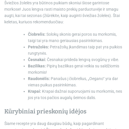
Šviežios žolelės yra būtinos puikiam skoniui šiose garintose
morkose! Juos lengva rasti maisto prekių parduotuvėje ir smagu
augti, kai tai sezonas (žiūrėkite, kaip auginti šviežias žoleles). Štai
keletas, kuriuos rekomenduočiau:
Čiobrelis:
Solokų skonis gerai poros su morkomis,
taigi tai yra mano geriausias pasirinkimas.
Petražolės:
Petražolių įkandimas taip pat yra puikios
rungtynės.
Česnakai:
Česnakai prideda lengvą svogūnų-y vibe.
Bazilikas:
Pipirų bazilikas gerai veikia su saldžiomis
morkomis!
Raudonėlis:
Panašus į čiobrelius, „Oegano“ yra dar
vienas puikus pasirinkimas.
Krapai:
Krapai dažnai suporuojami su morkomis, nes
jos yra tos pačios augalų šeimos dalis.
Kūrybiniai prieskonių idėjos
Šiame recepte yra daug daugiau būdų, kaip pagardinant