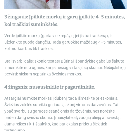
3 žingsnis: Įpilkite morkų ir garų įpilkite 4–5 minutes,
kol traškiai suminkštės.
Verdę įpilkite morkų (garlaivio krepšyje, jei jis turi rankeną), ir
uždenkite puodą dangčiu. Tada garuokite maždaug 4–5 minutes,
kol morkos bus tik traškios.
Štai svarbi dalis: skonio testas! Būtinai išbandykite gabalus šakute
ir nuimkite nuo ugnies, kai jis tiesiog virtas jūsų skoniui. Nebijokite jų
pervirti: niekam nepatinka švelnios morkos.
4 žingsnis: nusausinkite ir pagardinkite.
Atsargiai nuimkite morkas į dubenį, tada išmeskite prieskoniais.
Šviežios žolelės suteikia geriausią skonį virtoms daržovėms. Tai
ypač svarbu su garuose esančiomis daržovėmis, nes norėsite
pridėti daug šviežio skonio. Įmaišykite alyvuogių aliejų ar sviestą:
Jums reikės tik 1 šaukšto, kad patiekalas pridėtų šiek tiek
turtingumo.