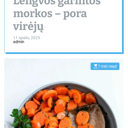
Lengvos garintos
morkos – pora
virėjų
11 spalio, 2025
admin
7 min read
E
s
t
i
m
a
t
e
d
r
e
a
d
t
i
m