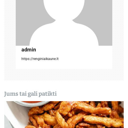
r
p
į
r
admin
a
https://renginiaikaune.lt
š
ų
Jums tai gali patikti