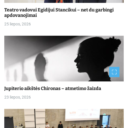
Teatro vadovui Egidijui Stancikui – net du garbingi
apdovanojimai
25 liepos, 2026
Jupiterio aikštės Chironas – atmetimo žaizda
23 liepos, 2026