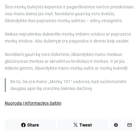
Šios morkų bulvytės kepamos ir pagardinamos rančos prieskoniais:
visa mano šeima jas myli. Norėdami gauti ką nors šviežio,
išbandykite šias paprastas morkų salotas – aštrų vinaigrette.
Niekas nepralenkia dubenėlio morkų imbiero sriubos ar paprastos
morkų sriubos. Abu dubenyje yra paguodos ir skonio kaip saulės.
Norėdami gauti ką nors išskirtinio, išbandykite mano medaus
glazūruotas morkas ar skrudintus brokolius ir morkas. Ir jei jūs
ieškote gėrimo, išbandykite mano morkų sultis ar morkų kokteilį!
Be to, čia yra mano „Morkų 101“ vadovas, kad sužinotumėte
daugiau apie šią oranžinę šaknies daržovę.
Nuoroda į informacijos šaltinį
Share
Tweet