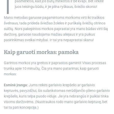
I
pasmerktos, kad jos būtų minkštos ir be kvapi. Bet virkite
juos teisingu būdu, ir jie pilna ryškaus, šviežio skonio!
Mano metodas garuose pagamintoms morkoms virti iki traškios
švelnaus, tada prideda šviežias žoleles ir purškalą šviežių citrinos
sulčių. Nors pakepintos morkos paprastai yra mano būdas virti šią
daržovę, garuose naudojama mažiau aliejaus ir yra puikus
pasirinkimas sveikai mitybai. Ir tai yra nepaprastai skanu!
Kaip garuoti morkas: pamoka
Garintos morkos yra greitos ir paprastos gaminti! Visas procesas
trunka apie 10 minučių. Čia yra mano patarimai, kaip garuoti
morkas:
Esminė įranga:
Jums reikės garlaivio krepšelio ar garlaivio
keptuvės, pavyzdžiui, šis sulankstomas nerūdijančio plieno garlaivio
krepšelis, kuris telpa puodo viduje. Jie yra nebrangūs ir puikiai tinka
visoms daržovėms. (Nuotraukos rodo mano garlaivio keptuvę, bet
tai ta pati koncepcija.)