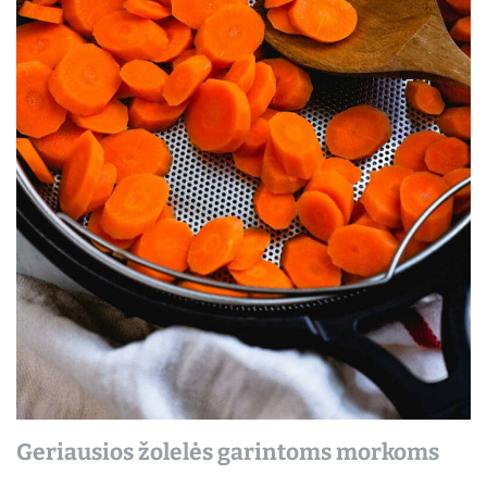
Geriausios žolelės garintoms morkoms