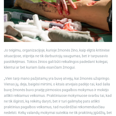
Jo teigimu, organizacijoje, kurioje žmonės žino, kaip elgtis kritinėse
situacijose, stiprėja ne tik darbuotojų saugumas, bet ir tarpusavio
pasitikėjimas. Tokios žinios gali būti reikalingos padedant kolegai,
klientui ar bet kuriam šalia esančiam žmogui.
„Vien tarp mano pažįstamų yra buvę atvejų, kai žmonės užspringo.
Vienas jų, deja, baigėsi mirtimi, o kitais atvejais padėjo tai, kad šalia
buvę žmonės buvo praėję pirmosios pagalbos mokymus ir mokėjo
atlikti reikiamus veiksmus. Praktiniuose mokymuose svarbu tai, kad
ne tik išgirsti, ką reikėtų daryti, bet ir turi galimybę pats atlikti
praktinius pagalbos veiksmus, tad nuoširdžiai rekomenduočiau
nedelsti. Kelių valandų mokymai suteikia ne tik praktinių įgūdžių, bet