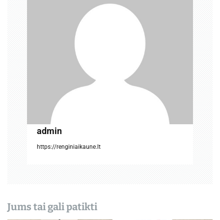
a
t
a
r
p
į
r
admin
a
https://renginiaikaune.lt
š
ų
Jums tai gali patikti