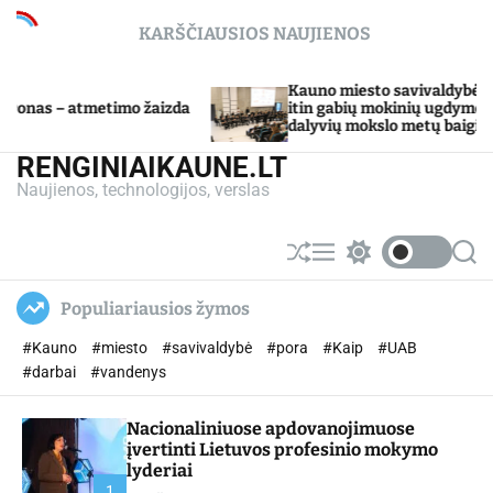
S
KARŠČIAUSIOS NAUJIENOS
k
i
p
Kauno miesto savivaldybė Tarpdisciplininio
o žaizda
t
itin gabių mokinių ugdymo programos
dalyvių mokslo metų baigimo šventė
o
c
RENGINIAIKAUNE.LT
o
Naujienos, technologijos, verslas
n
t
e
S
M
S
S
n
h
e
w
e
u
n
i
a
t
Populiariausios žymos
ff
u
t
r
l
c
c
#Kauno
#miesto
#savivaldybė
#pora
#Kaip
#UAB
e
h
h
c
#darbai
#vandenys
o
l
Nacionaliniuose apdovanojimuose
o
r
įvertinti Lietuvos profesinio mokymo
m
lyderiai
o
1