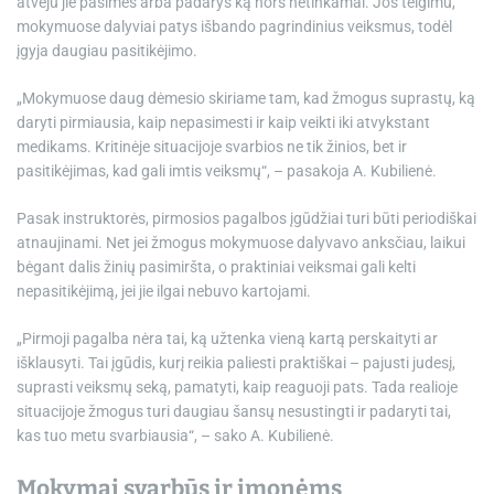
atveju jie pasimes arba padarys ką nors netinkamai. Jos teigimu,
mokymuose dalyviai patys išbando pagrindinius veiksmus, todėl
įgyja daugiau pasitikėjimo.
„Mokymuose daug dėmesio skiriame tam, kad žmogus suprastų, ką
daryti pirmiausia, kaip nepasimesti ir kaip veikti iki atvykstant
medikams. Kritinėje situacijoje svarbios ne tik žinios, bet ir
pasitikėjimas, kad gali imtis veiksmų“, – pasakoja A. Kubilienė.
Pasak instruktorės, pirmosios pagalbos įgūdžiai turi būti periodiškai
atnaujinami. Net jei žmogus mokymuose dalyvavo anksčiau, laikui
bėgant dalis žinių pasimiršta, o praktiniai veiksmai gali kelti
nepasitikėjimą, jei jie ilgai nebuvo kartojami.
„Pirmoji pagalba nėra tai, ką užtenka vieną kartą perskaityti ar
išklausyti. Tai įgūdis, kurį reikia paliesti praktiškai – pajusti judesį,
suprasti veiksmų seką, pamatyti, kaip reaguoji pats. Tada realioje
situacijoje žmogus turi daugiau šansų nesustingti ir padaryti tai,
kas tuo metu svarbiausia“, – sako A. Kubilienė.
Mokymai svarbūs ir įmonėms