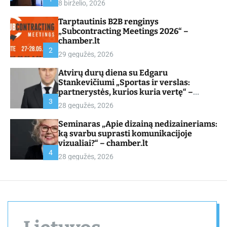
8 birželio, 2026
d
e
Tarptautinis B2B renginys
„Subcontracting Meetings 2026“ –
chamber.lt
2
29 gegužės, 2026
Atvirų durų diena su Edgaru
Stankevičiumi „Sportas ir verslas:
partnerystės, kurios kuria vertę“ –
chamber.lt
3
28 gegužės, 2026
Seminaras „Apie dizainą nedizaineriams:
ką svarbu suprasti komunikacijoje
vizualiai?“ – chamber.lt
4
28 gegužės, 2026