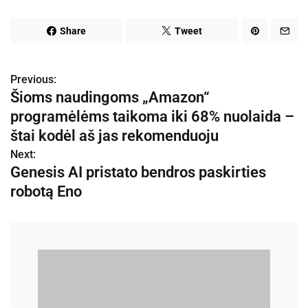
Share
Tweet
Previous:
N
Šioms naudingoms „Amazon“
a
programėlėms taikoma iki 68% nuolaida –
v
štai kodėl aš jas rekomenduoju
Next:
i
Genesis AI pristato bendros paskirties
g
robotą Eno
a
c
i
j