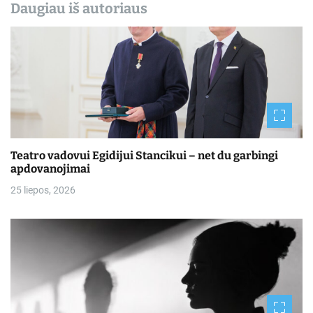
Daugiau iš autoriaus
Teatro vadovui Egidijui Stancikui – net du garbingi
apdovanojimai
25 liepos, 2026