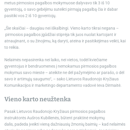
metus pirmosios pagalbos mokymuose dalyvavo tik 3 iš 10
gyventojų, o savo gebėjimu suteikti pirmąją pagalbą čia ir dabar
pasitiki vos 2 iš 10 gyventojų.
„Šie skaičiai – daugiau nei iškalbingi. Vieno karto tikrai negana –
pirmosios pagalbos įgūdžiai stiprėja tik juos nuolat kartojant ir
atnaujinant, o su žinojimu, ką daryti, ateina ir pasitikėjimas veikti, kai
to reikia.
Nelaimės nepasirenka nei laiko, nei vietos, todėl kviečiame
gyventojus ir bendruomenes į nemokamus pirmosios pagalbos
mokymus savo mieste – ateikite ne dėl pažymėjimo ar parašo, o dėl
savo ir artimųjų saugumo“, – sako Lietuvos Raudonojo Kryžiaus
Komunikacijos ir marketingo departamento vadovė Ieva Dirmaitė.
Vieno karto neužtenka
Pasak Lietuvos Raudonojo Kryžiaus pirmosios pagalbos
instruktorės Aušros Kubilienės, būtent praktinė mokymų
dalis, padeda įveikti vieną dažniausių žmonių baimių – kad nelaimės