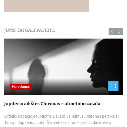
JUMS TAI GALI PATIKTI:
Horoskopai
Jupiterio aikštės Chironas – atmetimo žaizda
Birželio pabaigoje turėjome 2 svarbius įėjimus: Chironas persikėlė į
Taurąir Jupiteris į Liūtą. Šio mėnesio pradžioje 2 sudarė tikslų