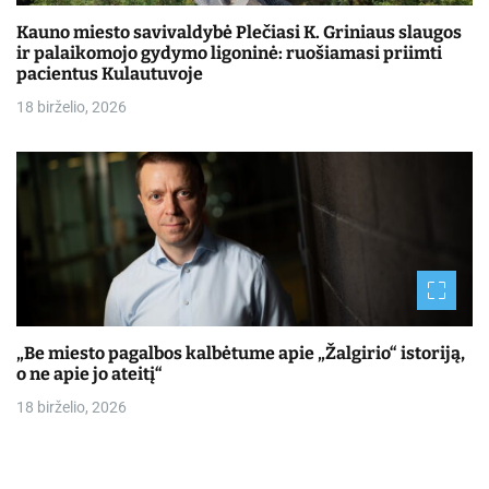
Kauno miesto savivaldybė Plečiasi K. Griniaus slaugos
ir palaikomojo gydymo ligoninė: ruošiamasi priimti
pacientus Kulautuvoje
18 birželio, 2026
„Be miesto pagalbos kalbėtume apie „Žalgirio“ istoriją,
o ne apie jo ateitį“
18 birželio, 2026