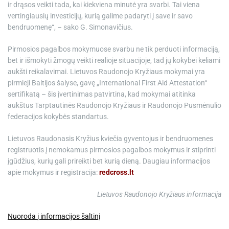
ir drąsos veikti tada, kai kiekviena minutė yra svarbi. Tai viena
vertingiausių investicijų, kurią galime padaryti į save ir savo
bendruomenę“, – sako G. Simonavičius.
Pirmosios pagalbos mokymuose svarbu ne tik perduoti informaciją,
bet ir išmokyti žmogų veikti realioje situacijoje, tad jų kokybei keliami
aukšti reikalavimai. Lietuvos Raudonojo Kryžiaus mokymai yra
pirmieji Baltijos šalyse, gavę „International First Aid Attestation“
sertifikatą – šis įvertinimas patvirtina, kad mokymai atitinka
aukštus Tarptautinės Raudonojo Kryžiaus ir Raudonojo Pusmėnulio
federacijos kokybės standartus.
Lietuvos Raudonasis Kryžius kviečia gyventojus ir bendruomenes
registruotis į nemokamus pirmosios pagalbos mokymus ir stiprinti
įgūdžius, kurių gali prireikti bet kurią dieną. Daugiau informacijos
apie mokymus ir registracija:
redcross.lt
Lietuvos Raudonojo Kryžiaus informacija
Nuoroda į informacijos šaltinį