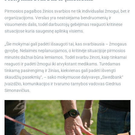
Pirmosios pagalbos žinios svarbios ne tik individualiai žmogui, bet ir
organizacijoms. Verslas yra neatsiejama bendruomenių ir
visuomenės dalis, todėl darbuotojų gebėjimas reaguoti kritinėse
situacijose kuria saugesnę aplinką visiems.
„Šie mokymai gali padėti išsaugoti tai, kas svarbiausia – žmogaus
gyvybę. Nelaimės neplanuojamos, o kritinėje situacijoje pirmosios
minutės dažnai būna lemiamos. Todėl svarbu žinoti, kaip tinkamai
reaguoti ir padėti žmogui iki atvykstant medikams. Turėdamas
tinkamą pasirengimą ir žinias, kiekvienas gali padėti išvengti
skaudžių pasekmių“, – sako mokymuose dalyvavęs „Swedbank“
Įvaizdžio, komunikacijos ir tvarumo tarnybos vadovas Giedrius
Simonavičius.