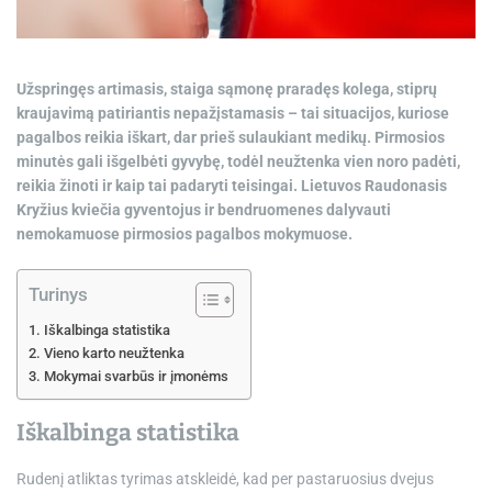
e
Užspringęs artimasis, staiga sąmonę praradęs kolega, stiprų
kraujavimą patiriantis nepažįstamasis – tai situacijos, kuriose
pagalbos reikia iškart, dar prieš sulaukiant medikų. Pirmosios
minutės gali išgelbėti gyvybę, todėl neužtenka vien noro padėti,
reikia žinoti ir kaip tai padaryti teisingai.
Lietuvos Raudonasis
Kryžius kviečia gyventojus ir bendruomenes dalyvauti
nemokamuose pirmosios pagalbos mokymuose.
Turinys
Iškalbinga statistika
Vieno karto neužtenka
Mokymai svarbūs ir įmonėms
Iškalbinga statistika
Rudenį atliktas tyrimas atskleidė, kad per pastaruosius dvejus