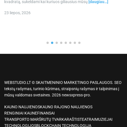
kvadratą, sukeldami kai kuriuos giliausius mūsų
[daugiau…]
23 liepos, 2026
WEBSTUDIO.LT © SKAITMENINIO MARKETINGO PASLAUGOS. SEO
tekstų rašymas, turinio kūrimas, straipsnių rašymas ir talpinimas į
mūsų valdomas svetaines. 2026 newsxpress-pro.
KAUNO NAUJIENOS
KAUNO RAJONO NAUJIENOS
RENGINIAI KAUNE
FINANSAI
TRANSPORTO MARŠRUTŲ TVARKARAŠTIS
TEATRAI
MUZIEJAI
TECHNOLOGIJOS
BLOCKCHAIN TECHNOLOGIJA