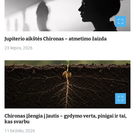
Jupiterio aikštės Chironas – atmetimo žaizda
23 liepos, 2026
Chironas įžengia į Jautis – gydymo verta, pinigai ir tai,
kas svarbu
11 birželio, 2026