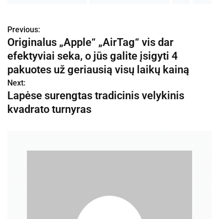
Previous:
N
Originalus „Apple“ „AirTag“ vis dar
a
efektyviai seka, o jūs galite įsigyti 4
v
pakuotes už geriausią visų laikų kainą
Next:
i
Lapėse surengtas tradicinis velykinis
g
kvadrato turnyras
a
c
i
j
a
t