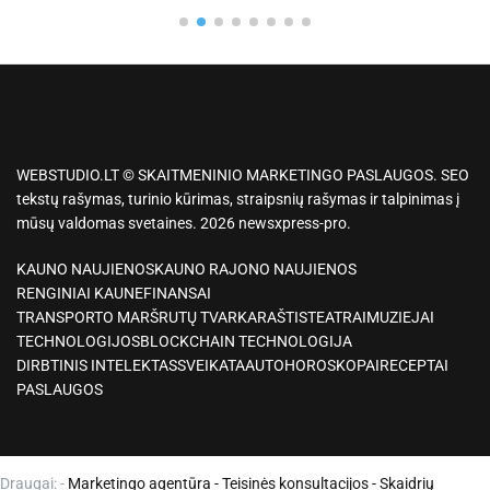
WEBSTUDIO.LT © SKAITMENINIO MARKETINGO PASLAUGOS. SEO
tekstų rašymas, turinio kūrimas, straipsnių rašymas ir talpinimas į
mūsų valdomas svetaines. 2026 newsxpress-pro.
KAUNO NAUJIENOS
KAUNO RAJONO NAUJIENOS
RENGINIAI KAUNE
FINANSAI
TRANSPORTO MARŠRUTŲ TVARKARAŠTIS
TEATRAI
MUZIEJAI
TECHNOLOGIJOS
BLOCKCHAIN TECHNOLOGIJA
DIRBTINIS INTELEKTAS
SVEIKATA
AUTO
HOROSKOPAI
RECEPTAI
PASLAUGOS
Draugai: -
Marketingo agentūra
-
Teisinės konsultacijos
-
Skaidrių