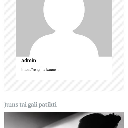
a
r
p
į
r
admin
a
https://renginiaikaune.lt
š
ų
Jums tai gali patikti