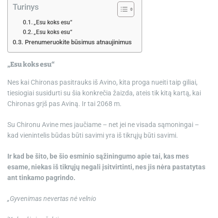
Turinys
„Esu koks esu“
„Esu koks esu“
Prenumeruokite būsimus atnaujinimus
„Esu koks esu“
Nes kai Chironas pasitrauks iš Avino, kita proga nueiti taip giliai,
tiesiogiai susidurti su šia konkrečia žaizda, ateis tik kitą kartą, kai
Chironas grįš pas Aviną. Ir tai 2068 m.
Su Chironu Avine mes jaučiame – net jei ne visada sąmoningai –
kad vienintelis būdas būti savimi yra iš tikrųjų būti savimi.
Ir kad be šito, be šio esminio sąžiningumo apie tai, kas mes
esame, niekas iš tikrųjų negali įsitvirtinti, nes jis nėra pastatytas
ant tinkamo pagrindo.
„Gyvenimas nevertas nė velnio