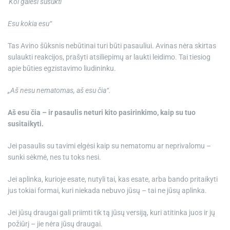
'Kol galėsi sušukti
Esu kokia esu“
Tas Avino šūksnis nebūtinai turi būti pasauliui. Avinas nėra skirtas
sulaukti reakcijos, prašyti atsiliepimų ar laukti leidimo. Tai tiesiog
apie būties egzistavimo liudininku.
„Aš nesu nematomas, aš esu čia“.
Aš esu čia – ir pasaulis neturi kito pasirinkimo, kaip su tuo
susitaikyti.
Jei pasaulis su tavimi elgėsi kaip su nematomu ar neprivalomu –
sunki sėkmė, nes tu toks nesi.
Jei aplinka, kurioje esate, nutyli tai, kas esate, arba bando pritaikyti
jus tokiai formai, kuri niekada nebuvo jūsų – tai ne jūsų aplinka.
Jei jūsų draugai gali priimti tik tą jūsų versiją, kuri atitinka juos ir jų
požiūrį – jie nėra jūsų draugai.