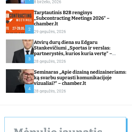
8 birželio, 2026
d
e
Tarptautinis B2B renginys
„Subcontracting Meetings 2026“ –
chamber.lt
2
29 gegužės, 2026
Atvirų durų diena su Edgaru
Stankevičiumi „Sportas ir verslas:
partnerystės, kurios kuria vertę“ –
chamber.lt
3
28 gegužės, 2026
Seminaras „Apie dizainą nedizaineriams:
ką svarbu suprasti komunikacijoje
vizualiai?“ – chamber.lt
4
28 gegužės, 2026