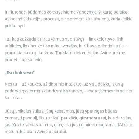
Ir Plutonas, būdamas kolektyviniame Vandenyje, šį kartą palaiko
Avino individuacijos procesą, o ne primeta kitą sistemą, kuriai reikia
priklausyti.
Tai, kas kažkada atitraukė mus nuo savęs – link kolektyvo, link
atitikties, link bet kokios mūsų versijos, kuri buvo priimtiniausia –
praranda savo gniaužtus. Turėdami tiek energijos Avine, turime
pradėti nuo šaltinio.
„Esu koks esu“
Nes tu – už kaukės, už dirbtinio intelekto, už visų dalykų, skirtų
padaryti gyvenimą sklandesnį ir skanesnį – esate įdomesnis nei bet
kas kitas.
Jūsų unikalus stilius, jūsų keistumas, jūsų ypatingas būdas
pamatyti pasaulį, jūsų unikali paukščių giesmė yra tai, kas daro jus,
jus. Yra tik vienas asmuo, gimęs su jūsų gimimo diagrama. TAI šiuo
metu reikia šiam Avino pasauliui.