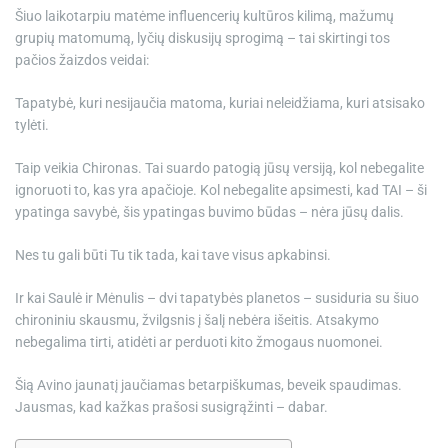
Šiuo laikotarpiu matėme influencerių kultūros kilimą, mažumų
grupių matomumą, lyčių diskusijų sprogimą – tai skirtingi tos
pačios žaizdos veidai:
Tapatybė, kuri nesijaučia matoma, kuriai neleidžiama, kuri atsisako
tylėti.
Taip veikia Chironas. Tai suardo patogią jūsų versiją, kol nebegalite
ignoruoti to, kas yra apačioje. Kol nebegalite apsimesti, kad TAI – ši
ypatinga savybė, šis ypatingas buvimo būdas – nėra jūsų dalis.
Nes tu gali būti Tu tik tada, kai tave visus apkabinsi.
Ir kai Saulė ir Mėnulis – dvi tapatybės planetos – susiduria su šiuo
chironiniu skausmu, žvilgsnis į šalį nebėra išeitis. Atsakymo
nebegalima tirti, atidėti ar perduoti kito žmogaus nuomonei.
Šią Avino jaunatį jaučiamas betarpiškumas, beveik spaudimas.
Jausmas, kad kažkas prašosi susigrąžinti – dabar.