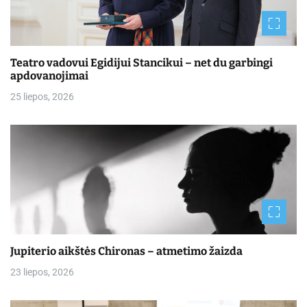
Teatro vadovui Egidijui Stancikui – net du garbingi
apdovanojimai
25 liepos, 2026
Jupiterio aikštės Chironas – atmetimo žaizda
23 liepos, 2026