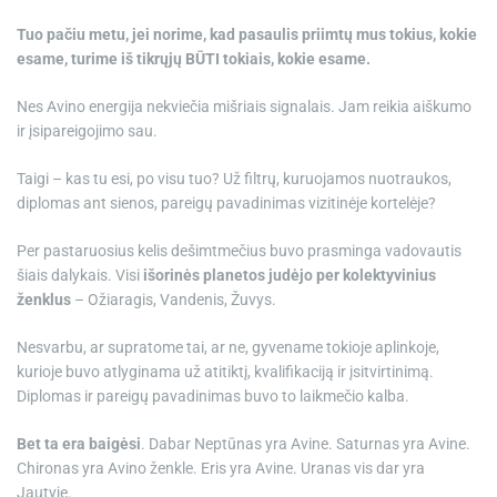
Tuo pačiu metu, jei norime, kad pasaulis priimtų mus tokius, kokie
esame, turime iš tikrųjų BŪTI tokiais, kokie esame.
Nes Avino energija nekviečia mišriais signalais. Jam reikia aiškumo
ir įsipareigojimo sau.
Taigi – kas tu esi, po visu tuo? Už filtrų, kuruojamos nuotraukos,
diplomas ant sienos, pareigų pavadinimas vizitinėje kortelėje?
Per pastaruosius kelis dešimtmečius buvo prasminga vadovautis
šiais dalykais. Visi
išorinės planetos judėjo per kolektyvinius
ženklus
– Ožiaragis, Vandenis, Žuvys.
Nesvarbu, ar supratome tai, ar ne, gyvename tokioje aplinkoje,
kurioje buvo atlyginama už atitiktį, kvalifikaciją ir įsitvirtinimą.
Diplomas ir pareigų pavadinimas buvo to laikmečio kalba.
Bet ta era baigėsi
. Dabar Neptūnas yra Avine. Saturnas yra Avine.
Chironas yra Avino ženkle. Eris yra Avine. Uranas vis dar yra
Jautyje.