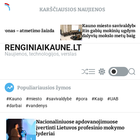
S
KARŠČIAUSIOS NAUJIENOS
k
i
p
Kauno miesto savivaldybė Tarpdisciplininio
imo žaizda
t
itin gabių mokinių ugdymo programos
dalyvių mokslo metų baigimo šventė
o
c
RENGINIAIKAUNE.LT
o
Naujienos, technologijos, verslas
n
t
e
S
M
S
S
n
h
e
w
e
u
n
i
a
t
Populiariausios žymos
ff
u
t
r
l
c
c
#Kauno
#miesto
#savivaldybė
#pora
#Kaip
#UAB
e
h
h
c
#darbai
#vandenys
o
l
Nacionaliniuose apdovanojimuose
o
r
įvertinti Lietuvos profesinio mokymo
m
lyderiai
o
1