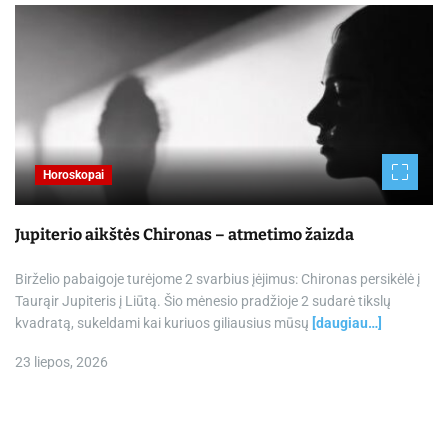
Horoskopai
Jupiterio aikštės Chironas – atmetimo žaizda
Birželio pabaigoje turėjome 2 svarbius įėjimus: Chironas persikėlė į
Taurąir Jupiteris į Liūtą. Šio mėnesio pradžioje 2 sudarė tikslų
kvadratą, sukeldami kai kuriuos giliausius mūsų
[daugiau…]
23 liepos, 2026