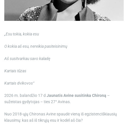
e
„Esu tokia, kokia esu
O kokia aš esu, nereikia pasiteisinimų
Aš susitvarkau savo kaladę
Kartais tūzas
Kartais dvikovos“
2026 m. balandžio 17 d
Jaunatis Avine susitinka Chironą
–
sužeistas gydytojas – ties 27° Avinas.
Nuo 2018-ųjų Chironas Avine spaudė vieną iš egzistenciškiausių
klausimų: kas aš iš tikrųjų esu ir kodėl aš čia?