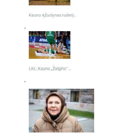
Kauno Ąžuolynas rudenį…
LKL: Kauno „Žalgiris“ …