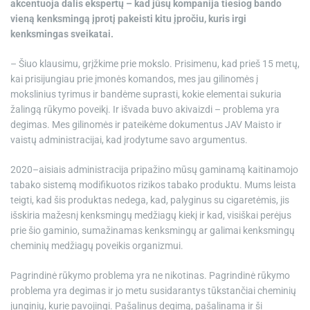
akcentuoja dalis ekspertų – kad jūsų kompanija tiesiog bando
vieną kenksmingą įprotį pakeisti kitu įpročiu, kuris irgi
kenksmingas sveikatai.
– Šiuo klausimu, grįžkime prie mokslo. Prisimenu, kad prieš 15 metų,
kai prisijungiau prie įmonės komandos, mes jau gilinomės į
mokslinius tyrimus ir bandėme suprasti, kokie elementai sukuria
žalingą rūkymo poveikį. Ir išvada buvo akivaizdi – problema yra
degimas. Mes gilinomės ir pateikėme dokumentus JAV Maisto ir
vaistų administracijai, kad įrodytume savo argumentus.
2020–aisiais administracija pripažino mūsų gaminamą kaitinamojo
tabako sistemą modifikuotos rizikos tabako produktu. Mums leista
teigti, kad šis produktas nedega, kad, palyginus su cigaretėmis, jis
išskiria mažesnį kenksmingų medžiagų kiekį ir kad, visiškai perėjus
prie šio gaminio, sumažinamas kenksmingų ar galimai kenksmingų
cheminių medžiagų poveikis organizmui.
Pagrindinė rūkymo problema yra ne nikotinas. Pagrindinė rūkymo
problema yra degimas ir jo metu susidarantys tūkstančiai cheminių
junginių, kurie pavojingi. Pašalinus degimą, pašalinama ir ši