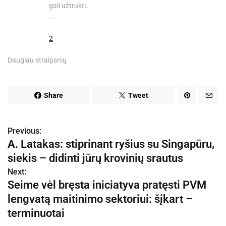
gali užtrukti.
…
2
Daugiau straipsnių
Share
Tweet
Previous:
N
A. Latakas: stiprinant ryšius su Singapūru,
a
siekis – didinti jūrų krovinių srautus
v
Next:
Seime vėl bręsta iniciatyva pratęsti PVM
i
lengvatą maitinimo sektoriui: šįkart –
g
terminuotai