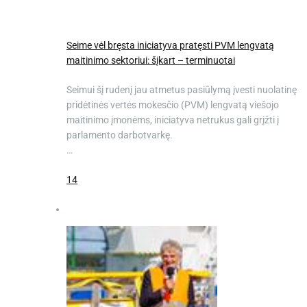
Seime vėl bręsta iniciatyva pratęsti PVM lengvatą
maitinimo sektoriui: šįkart – terminuotai
Seimui šį rudenį jau atmetus pasiūlymą įvesti nuolatinę
pridėtinės vertės mokesčio (PVM) lengvatą viešojo
maitinimo įmonėms, iniciatyva netrukus gali grįžti į
parlamento darbotvarkę.
…
14