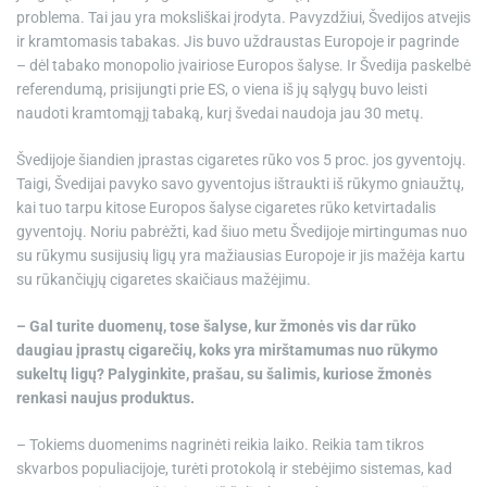
problema. Tai jau yra moksliškai įrodyta. Pavyzdžiui, Švedijos atvejis
ir kramtomasis tabakas. Jis buvo uždraustas Europoje ir pagrinde
– dėl tabako monopolio įvairiose Europos šalyse. Ir Švedija paskelbė
referendumą, prisijungti prie ES, o viena iš jų sąlygų buvo leisti
naudoti kramtomąjį tabaką, kurį švedai naudoja jau 30 metų.
Švedijoje šiandien įprastas cigaretes rūko vos 5 proc. jos gyventojų.
Taigi, Švedijai pavyko savo gyventojus ištraukti iš rūkymo gniaužtų,
kai tuo tarpu kitose Europos šalyse cigaretes rūko ketvirtadalis
gyventojų. Noriu pabrėžti, kad šiuo metu Švedijoje mirtingumas nuo
su rūkymu susijusių ligų yra mažiausias Europoje ir jis mažėja kartu
su rūkančiųjų cigaretes skaičiaus mažėjimu.
– Gal turite duomenų, tose šalyse, kur žmonės vis dar rūko
daugiau įprastų cigarečių, koks yra mirštamumas nuo rūkymo
sukeltų ligų? Palyginkite, prašau, su šalimis, kuriose žmonės
renkasi naujus produktus.
– Tokiems duomenims nagrinėti reikia laiko. Reikia tam tikros
skvarbos populiacijoje, turėti protokolą ir stebėjimo sistemas, kad