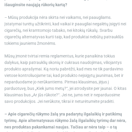
išauginsite naująją rūkorių kartą?
– Mūsų produkcija nėra skirta nei vaikams, nei paaugliams.
Įstatymai turėtų užtikrinti, kad vaikai ir paaugliai negalėtų įsigyti nei
cigarečių, nei kramtomojo tabako, nei kitokių rūkalų. Svarbu
cigarečių alternatyvas kurti taip, kad produktai nebūtų patrauklūs
tokiems jauniems žmonėms.
Mūsų įmonė tvirtai remia reglamentus, kurie panaikina tokius
dalykus, kaip patrauklių skonių ir cukraus naudojimas, viliojantys
produkto aprašymai. Ką noriu pabrėžti, kad mes ne tik pardavimo
vietose kontroliuojame tai, kad produkto neįsigytų jaunimas, bet ir
neparduodame jo nerūkantiems. Pirmas klausimas, įėjus į
parduotuvę, bus „Kiek jums metų?“, jei atrodysite per jaunai. O kitas
klausimas bus „Ar jūs rūkote?“. Jei ne, jums net ir neparduosime
savo produkcijos. Jei nerūkote, tikrai ir neturėtumėte pradėti.
– Apie cigarečių rūkymo žalą yra padarytų ilgalaikių ir patikimų
tyrimų. Apie alternatyvaus rūkymo žalą ilgalaikių tyrimų dar nėra,
nes produktas pakankamai naujas. Tačiau ar nėra taip – o tą