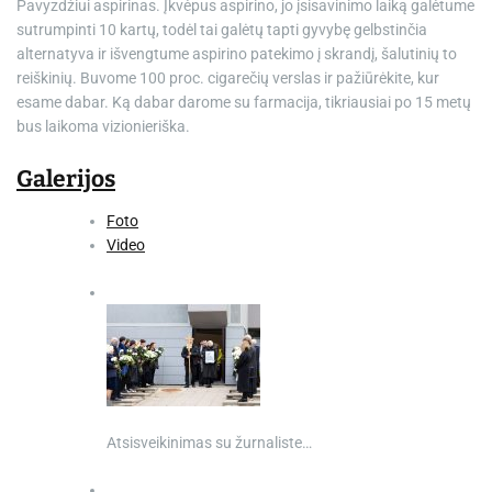
Pavyzdžiui aspirinas. Įkvėpus aspirino, jo įsisavinimo laiką galėtume
sutrumpinti 10 kartų, todėl tai galėtų tapti gyvybę gelbstinčia
alternatyva ir išvengtume aspirino patekimo į skrandį, šalutinių to
reiškinių. Buvome 100 proc. cigarečių verslas ir pažiūrėkite, kur
esame dabar. Ką dabar darome su farmacija, tikriausiai po 15 metų
bus laikoma vizionieriška.
Galerijos
Foto
Video
Atsisveikinimas su žurnaliste…