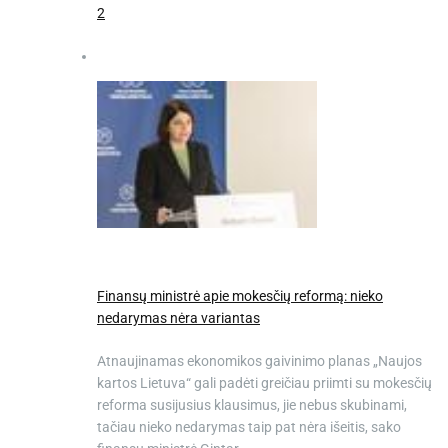
2
Finansų ministrė apie mokesčių reformą: nieko
nedarymas nėra variantas
Atnaujinamas ekonomikos gaivinimo planas „Naujos
kartos Lietuva“ gali padėti greičiau priimti su mokesčių
reforma susijusius klausimus, jie nebus skubinami,
tačiau nieko nedarymas taip pat nėra išeitis, sako