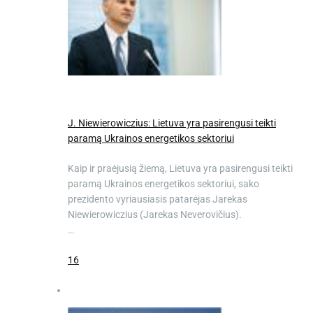
J. Niewierowiczius: Lietuva yra pasirengusi teikti
paramą Ukrainos energetikos sektoriui
Kaip ir praėjusią žiemą, Lietuva yra pasirengusi teikti
paramą Ukrainos energetikos sektoriui, sako
prezidento vyriausiasis patarėjas Jarekas
Niewierowiczius (Jarekas Neverovičius).
…
16