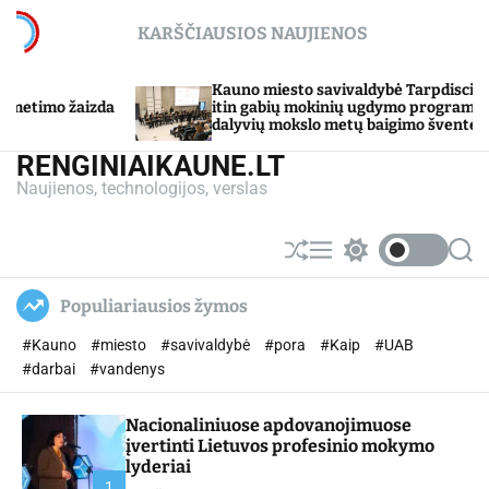
S
KARŠČIAUSIOS NAUJIENOS
k
i
p
Kauno miesto savivaldybė Tarpdisciplininio
Sojų
t
itin gabių mokinių ugdymo programos
gam
dalyvių mokslo metų baigimo šventė
o
c
RENGINIAIKAUNE.LT
o
Naujienos, technologijos, verslas
n
t
e
S
M
S
S
n
h
e
w
e
u
n
i
a
t
Populiariausios žymos
ff
u
t
r
l
c
c
#Kauno
#miesto
#savivaldybė
#pora
#Kaip
#UAB
e
h
h
c
#darbai
#vandenys
o
l
Nacionaliniuose apdovanojimuose
o
r
įvertinti Lietuvos profesinio mokymo
m
lyderiai
o
1