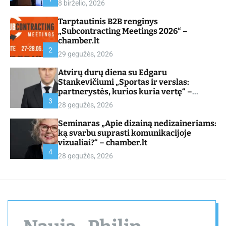
8 birželio, 2026
d
e
Tarptautinis B2B renginys
„Subcontracting Meetings 2026“ –
chamber.lt
2
29 gegužės, 2026
Atvirų durų diena su Edgaru
Stankevičiumi „Sportas ir verslas:
partnerystės, kurios kuria vertę“ –
chamber.lt
3
28 gegužės, 2026
Seminaras „Apie dizainą nedizaineriams:
ką svarbu suprasti komunikacijoje
vizualiai?“ – chamber.lt
4
28 gegužės, 2026