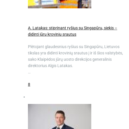
A. Latakas: stiprinant ryšius su Singapūru, siekis –
didinti jūrų krovinių srautus
Plėtojant glaudesnius ryšius su Singapūru, Lietuvos
tikslas yra didinti krovinių srautus į ir iš šios valstybės,
sako Klaipėdos jūrų uosto direkcijos generalinis
direktorius Algis Latakas.
…
8