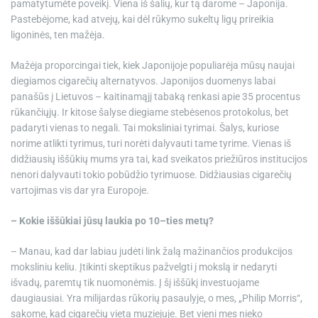
pamatytumėte poveikį. Viena iš šalių, kur tą darome – Japonija.
Pastebėjome, kad atvejų, kai dėl rūkymo sukeltų ligų prireikia
ligoninės, ten mažėja.
Mažėja proporcingai tiek, kiek Japonijoje populiarėja mūsų naujai
diegiamos cigarečių alternatyvos. Japonijos duomenys labai
panašūs į Lietuvos – kaitinamąjį tabaką renkasi apie 35 procentus
rūkančiųjų. Ir kitose šalyse diegiame stebėsenos protokolus, bet
padaryti vienas to negali. Tai moksliniai tyrimai. Šalys, kuriose
norime atlikti tyrimus, turi norėti dalyvauti tame tyrime. Vienas iš
didžiausių iššūkių mums yra tai, kad sveikatos priežiūros institucijos
nenori dalyvauti tokio pobūdžio tyrimuose. Didžiausias cigarečių
vartojimas vis dar yra Europoje.
– Kokie iššūkiai jūsų laukia po 10–ties metų?
– Manau, kad dar labiau judėti link žalą mažinančios produkcijos
moksliniu keliu. Įtikinti skeptikus pažvelgti į mokslą ir nedaryti
išvadų, paremtų tik nuomonėmis. Į šį iššūkį investuojame
daugiausiai. Yra milijardas rūkorių pasaulyje, o mes, „Philip Morris“,
sakome, kad cigarečių vieta muziejuje. Bet vieni mes nieko