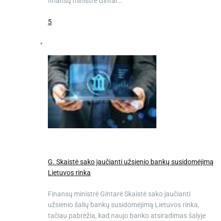
finansų ministrė Gintar…
5
G. Skaistė sako jaučianti užsienio bankų susidomėjimą
Lietuvos rinka
Finansų ministrė Gintarė Skaistė sako jaučianti
užsienio šalių bankų susidomėjimą Lietuvos rinka,
tačiau pabrėžia, kad naujo banko atsiradimas šalyje