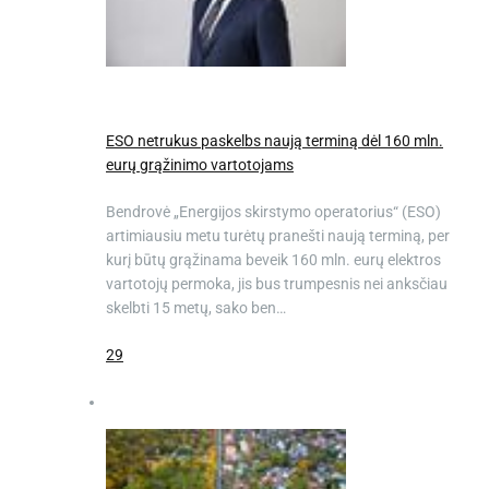
ESO netrukus paskelbs naują terminą dėl 160 mln.
eurų grąžinimo vartotojams
Bendrovė „Energijos skirstymo operatorius“ (ESO)
artimiausiu metu turėtų pranešti naują terminą, per
kurį būtų grąžinama beveik 160 mln. eurų elektros
vartotojų permoka, jis bus trumpesnis nei anksčiau
skelbti 15 metų, sako ben…
29