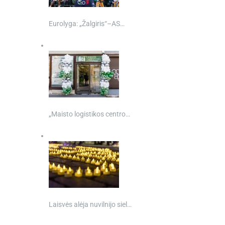
Eurolyga: „Žalgiris“–AS…
„Maisto logistikos centro…
Laisvės alėja nuvilnijo siel…