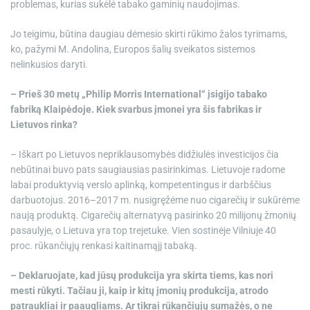
problemas, kurias sukėlė tabako gaminių naudojimas.
Jo teigimu, būtina daugiau dėmesio skirti rūkimo žalos tyrimams,
ko, pažymi M. Andolina, Europos šalių sveikatos sistemos
nelinkusios daryti.
– Prieš 30 metų „Philip Morris International“ įsigijo tabako
fabriką Klaipėdoje. Kiek svarbus įmonei yra šis fabrikas ir
Lietuvos rinka?
– Iškart po Lietuvos nepriklausomybės didžiulės investicijos čia
nebūtinai buvo pats saugiausias pasirinkimas. Lietuvoje radome
labai produktyvią verslo aplinką, kompetentingus ir darbščius
darbuotojus. 2016–2017 m. nusigręžėme nuo cigarečių ir sukūrėme
naują produktą. Cigarečių alternatyvą pasirinko 20 milijonų žmonių
pasaulyje, o Lietuva yra top trejetuke. Vien sostinėje Vilniuje 40
proc. rūkančiųjų renkasi kaitinamąjį tabaką.
– Deklaruojate, kad jūsų produkcija yra skirta tiems, kas nori
mesti rūkyti. Tačiau ji, kaip ir kitų įmonių produkcija, atrodo
patraukliai ir paaugliams. Ar tikrai rūkančiųjų sumažės, o ne