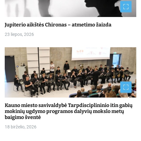
Jupiterio aikštės Chironas – atmetimo žaizda
23 liepos, 2026
Kauno miesto savivaldybė Tarpdisciplininio itin gabių
mokinių ugdymo programos dalyvių mokslo metų
baigimo šventė
18 birželio, 2026