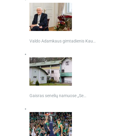
Valdo Adamkaus gimtadienis Kau…
Gaisras senelių namuose „Se…