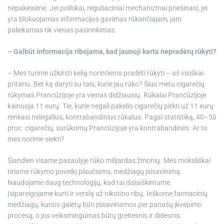
nepakeisime. Jei politikai, reguliaciniai mechanizmai priešinasi, jei
yra blokuojamas informacijos gavimas rūkančiajam, jam
paliekamas tik vienas pasirinkimas.
– Galbūt informacija ribojama, kad jaunoji karta nepradėtų rūkyti?
– Mes turime užkirsti kelią norintiems pradėti rūkyti – aš visiškai
pritariu. Bet ką daryti su tais, kurie jau rūko? Šiuo metu cigarečių
rūkymas Prancūzijoje yra vienas didžiausių. Rūkalai Prancūzijoje
kainuoja 11 eurų. Tie, kurie negali pakelio cigarečių pirkti už 11 eurų
renkasi nelegalius, kontrabandinius rūkalus. Pagal statistiką, 40–50
proc. cigarečių, surūkomų Prancūzijoje yra kontrabandinės. Ar to
mes norime siekti?
Šiandien visame pasaulyje rūko milijardas žmonių. Mes moksliškai
tiriame rūkymo poveikį plaučiams, medžiagų įsisavinimą.
Naudojame daug technologijų, kad tai išsiaiškintume.
Įsipareigojame kurti ir verslą už nikotino ribų. Ieškome farmacinių
medžiagų, kurios galėtų būti įsisavinamos per panašų įkvėpimo
procesą, o jos veiksmingumas būtų greitesnis ir didesnis.