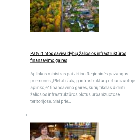
Patvirtintos savivaldybių žaliosios infrastruktūros
finansavimo gairės
Aplinkos ministras patvirtino Regioninės pažangos
priemonės „Plėtoti žaliąją infrastruktūrą urbanizuotoje
aplinkoje“ finansavimo gaires, kurių tikslas didinti
žaliosios infrastruktūros plotus urbanizuotose
teritorijose. Šiai prie…