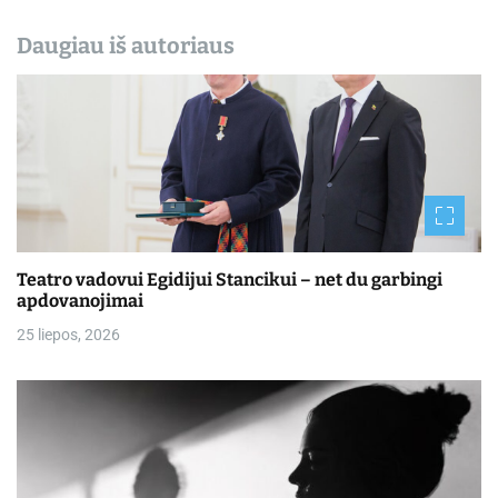
Daugiau iš autoriaus
Teatro vadovui Egidijui Stancikui – net du garbingi
apdovanojimai
25 liepos, 2026