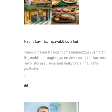
Kauno kavinės, nepavaldžios laikui
Senosioms miesto legendoms nugrimzdus į užmarštį,
likę mohikanai augina jau ne vieną kartą ir toliau rašo
savo istoriją su senaisiais lankytojais ir naujomis
pažintimis.
…
44