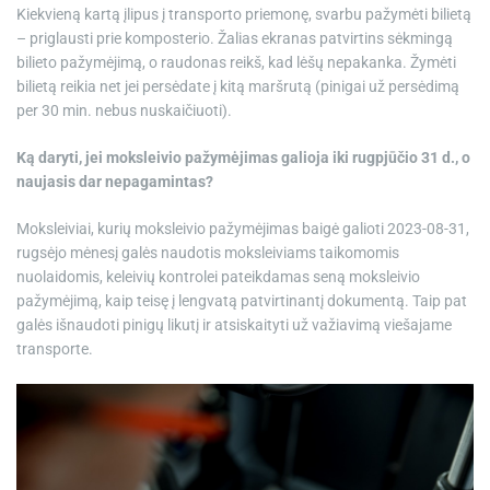
Kiekvieną kartą įlipus į transporto priemonę, svarbu pažymėti bilietą
– priglausti prie komposterio. Žalias ekranas patvirtins sėkmingą
bilieto pažymėjimą, o raudonas reikš, kad lėšų nepakanka. Žymėti
bilietą reikia net jei persėdate į kitą maršrutą (pinigai už persėdimą
per 30 min. nebus nuskaičiuoti).
Ką daryti, jei moksleivio pažymėjimas galioja iki rugpjūčio 31 d., o
naujasis dar nepagamintas?
Moksleiviai, kurių moksleivio pažymėjimas baigė galioti 2023-08-31,
rugsėjo mėnesį galės naudotis moksleiviams taikomomis
nuolaidomis, keleivių kontrolei pateikdamas seną moksleivio
pažymėjimą, kaip teisę į lengvatą patvirtinantį dokumentą. Taip pat
galės išnaudoti pinigų likutį ir atsiskaityti už važiavimą viešajame
transporte.