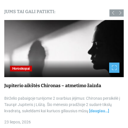
JUMS TAI GALI PATIKTI:
Horoskopai
Jupiterio aikštės Chironas – atmetimo žaizda
Birželio pabaigoje turėjome 2 svarbius įėjimus: Chironas persikėlė į
Taurąir Jupiteris į Liūtą. Šio mėnesio pradžioje 2 sudarė tikslų
kvadratą, sukeldami kai kuriuos giliausius mūsų
[daugiau…]
23 liepos, 2026