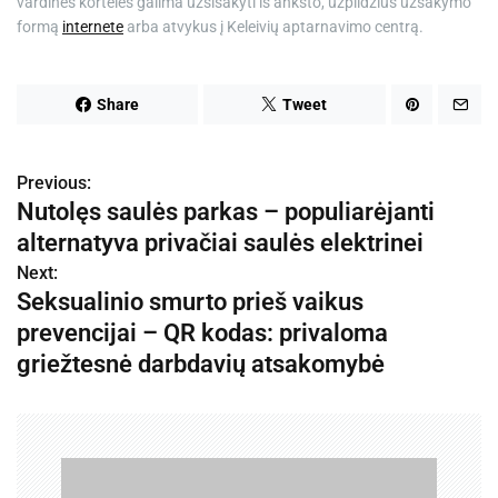
vardines korteles galima užsisakyti iš anksto, užpildžius užsakymo
formą
internete
arba atvykus į Keleivių aptarnavimo centrą.
Share
Tweet
Previous:
N
Nutolęs saulės parkas – populiarėjanti
a
alternatyva privačiai saulės elektrinei
v
Next:
Seksualinio smurto prieš vaikus
i
prevencijai – QR kodas: privaloma
g
griežtesnė darbdavių atsakomybė
a
c
i