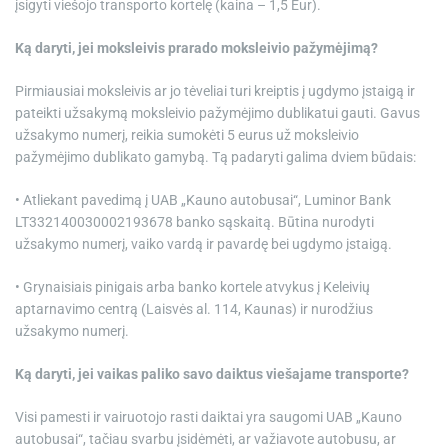
įsigyti viešojo transporto kortelę (kaina – 1,5 Eur).
Ką daryti, jei moksleivis prarado moksleivio pažymėjimą?
Pirmiausiai moksleivis ar jo tėveliai turi kreiptis į ugdymo įstaigą ir
pateikti užsakymą moksleivio pažymėjimo dublikatui gauti. Gavus
užsakymo numerį, reikia sumokėti 5 eurus už moksleivio
pažymėjimo dublikato gamybą. Tą padaryti galima dviem būdais:
• Atliekant pavedimą į UAB „Kauno autobusai“, Luminor Bank
LT332140030002193678 banko sąskaitą. Būtina nurodyti
užsakymo numerį, vaiko vardą ir pavardę bei ugdymo įstaigą.
• Grynaisiais pinigais arba banko kortele atvykus į Keleivių
aptarnavimo centrą (Laisvės al. 114, Kaunas) ir nurodžius
užsakymo numerį.
Ką daryti, jei vaikas paliko savo daiktus viešajame transporte?
Visi pamesti ir vairuotojo rasti daiktai yra saugomi UAB „Kauno
autobusai“, tačiau svarbu įsidėmėti, ar važiavote autobusu, ar