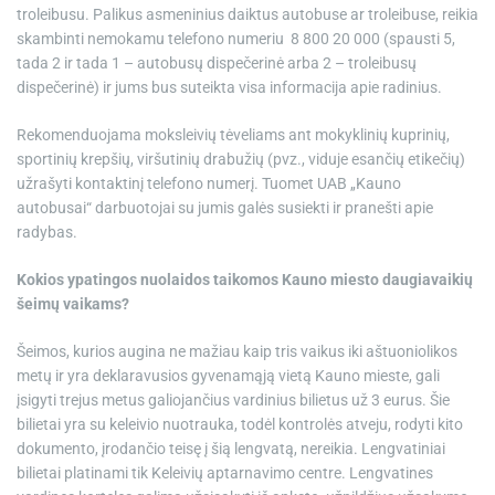
troleibusu. Palikus asmeninius daiktus autobuse ar troleibuse, reikia
skambinti nemokamu telefono numeriu 8 800 20 000 (spausti 5,
tada 2 ir tada 1 – autobusų dispečerinė arba 2 – troleibusų
dispečerinė) ir jums bus suteikta visa informacija apie radinius.
Rekomenduojama moksleivių tėveliams ant mokyklinių kuprinių,
sportinių krepšių, viršutinių drabužių (pvz., viduje esančių etikečių)
užrašyti kontaktinį telefono numerį. Tuomet UAB „Kauno
autobusai“ darbuotojai su jumis galės susiekti ir pranešti apie
radybas.
Kokios ypatingos nuolaidos taikomos Kauno miesto daugiavaikių
šeimų vaikams?
Šeimos, kurios augina ne mažiau kaip tris vaikus iki aštuoniolikos
metų ir yra deklaravusios gyvenamąją vietą Kauno mieste, gali
įsigyti trejus metus galiojančius vardinius bilietus už 3 eurus. Šie
bilietai yra su keleivio nuotrauka, todėl kontrolės atveju, rodyti kito
dokumento, įrodančio teisę į šią lengvatą, nereikia. Lengvatiniai
bilietai platinami tik Keleivių aptarnavimo centre. Lengvatines