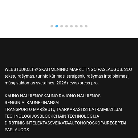
WEBSTUDIO.LT © SKAITMENINIO MARKETINGO PASLAUGOS. SEO
tekstų rašymas, turinio kūrimas, straipsnių rašymas ir talpinimas į
mūsų valdomas svetaines. 2026 newsxpress-pro.
KAUNO NAUJIENOS
KAUNO RAJONO NAUJIENOS
RENGINIAI KAUNE
FINANSAI
TRANSPORTO MARŠRUTŲ TVARKARAŠTIS
TEATRAI
MUZIEJAI
TECHNOLOGIJOS
BLOCKCHAIN TECHNOLOGIJA
DIRBTINIS INTELEKTAS
SVEIKATA
AUTO
HOROSKOPAI
RECEPTAI
PASLAUGOS