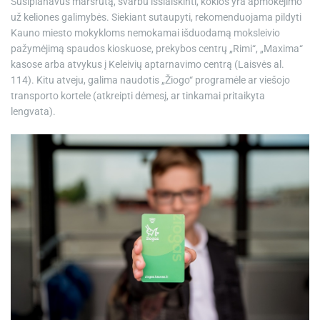
Susiplanavus maršrutą, svarbu išsiaiškinti, kokios yra apmokėjimo
už keliones galimybės. Siekiant sutaupyti, rekomenduojama pildyti
Kauno miesto mokykloms nemokamai išduodamą moksleivio
pažymėjimą spaudos kioskuose, prekybos centrų „Rimi“, „Maxima“
kasose arba atvykus į Keleivių aptarnavimo centrą (Laisvės al.
114). Kitu atveju, galima naudotis „Žiogo“ programėle ar viešojo
transporto kortele (atkreipti dėmesį, ar tinkamai pritaikyta
lengvata).