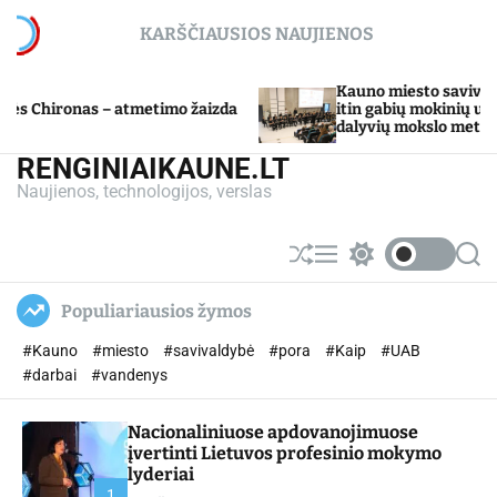
S
KARŠČIAUSIOS NAUJIENOS
k
i
p
Kauno miesto savivaldybė Tarpdiscipli
atmetimo žaizda
t
itin gabių mokinių ugdymo programos
dalyvių mokslo metų baigimo šventė
o
c
RENGINIAIKAUNE.LT
o
Naujienos, technologijos, verslas
n
t
e
S
M
S
S
n
h
e
w
e
u
n
i
a
t
Populiariausios žymos
ff
u
t
r
l
c
c
#Kauno
#miesto
#savivaldybė
#pora
#Kaip
#UAB
e
h
h
c
#darbai
#vandenys
o
l
Nacionaliniuose apdovanojimuose
o
r
įvertinti Lietuvos profesinio mokymo
m
lyderiai
o
1