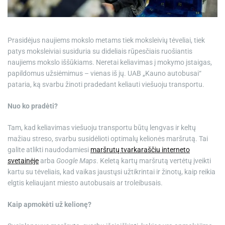
e
Prasidėjus naujiems mokslo metams tiek moksleivių tėveliai, tiek
patys moksleiviai susiduria su dideliais rūpesčiais ruošiantis
naujiems mokslo iššūkiams. Neretai keliavimas į mokymo įstaigas,
papildomus užsiėmimus – vienas iš jų. UAB „Kauno autobusai“
pataria, ką svarbu žinoti pradedant keliauti viešuoju transportu.
Nuo ko pradėti?
Tam, kad keliavimas viešuoju transportu būtų lengvas ir keltų
mažiau streso, svarbu susidėlioti optimalų kelionės maršrutą. Tai
galite atlikti naudodamiesi
maršrutų tvarkaraščiu interneto
svetainėje
arba
Google Maps
. Keletą kartų maršrutą vertėtų įveikti
kartu su tėveliais, kad vaikas jaustųsi užtikrintai ir žinotų, kaip reikia
elgtis keliaujant miesto autobusais ar troleibusais.
Kaip apmokėti už kelionę?