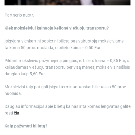
Partnerio nuotr.
Kiek moksleiviui kainuoja kelionė viešuoju transportu?
Įsigyjant vienkartinį popierinį bilietą pas vairuotoją moksleiviams
taikoma 50 proc. nuolaida, o bilieto kaina – 0,50 Eur.
Pildant moksleivio pažymėjimą pinigais, e. bilieto kaina – 0,35 Eur, o
keliaudamas viešuoju transportu per visą mėnesį moksleivis neišleis
daugiau kaip 5,60 Eur.
Moksleiviai taip pat gali įsigyti terminuotuosius bilietus su 80 proc.
nuolaida.
Daugiau informacijos apie bilietų kainas ir taikomas lengvatas galite
rasti
čia
.
Kaip pažymėti bilietą?