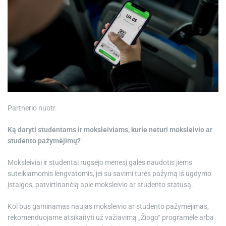
Partnerio nuotr.
Ką daryti studentams ir moksleiviams, kurie neturi moksleivio ar
studento pažymėjimų?
Moksleiviai ir studentai rugsėjo mėnesį galės naudotis jiems
suteikiamomis lengvatomis, jei su savimi turės pažymą iš ugdymo
įstaigos, patvirtinančią apie moksleivio ar studento statusą.
Kol bus gaminamas naujas moksleivio ar studento pažymėjimas,
rekomenduojame atsikaityti už važiavimą „Žiogo“ programėle arba