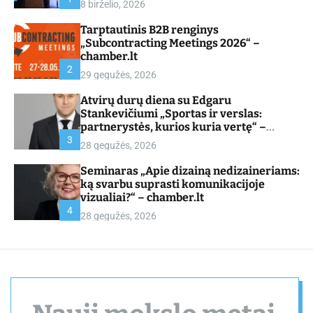
8 birželio, 2026
d
e
Tarptautinis B2B renginys
„Subcontracting Meetings 2026“ –
chamber.lt
2
29 gegužės, 2026
Atvirų durų diena su Edgaru
Stankevičiumi „Sportas ir verslas:
partnerystės, kurios kuria vertę“ –
chamber.lt
3
28 gegužės, 2026
Seminaras „Apie dizainą nedizaineriams:
ką svarbu suprasti komunikacijoje
vizualiai?“ – chamber.lt
4
28 gegužės, 2026