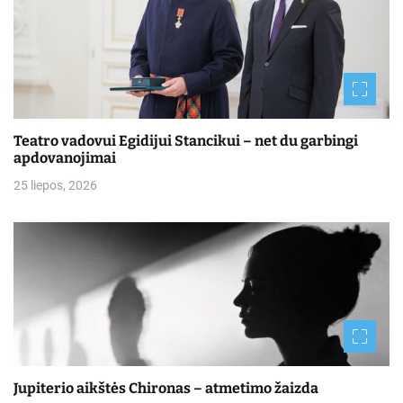
Teatro vadovui Egidijui Stancikui – net du garbingi
apdovanojimai
25 liepos, 2026
Jupiterio aikštės Chironas – atmetimo žaizda