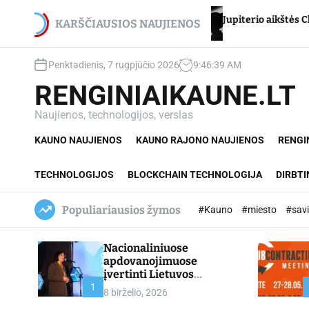
S
cikui – net du
Jupiterio aikštės Chironas – atmeti
k
KARŠČIAUSIOS NAUJIENOS
i
p
Penktadienis, 7 rugpjūčio 2026
9
:
46
:
40
AM
t
o
RENGINIAIKAUNE.LT
c
o
Naujienos, technologijos, verslas
n
KAUNO NAUJIENOS
KAUNO RAJONO NAUJIENOS
RENGI
t
e
n
TECHNOLOGIJOS
BLOCKCHAIN TECHNOLOGIJA
DIRBTI
t
Populiariausios žymos
#Kauno
#miesto
#sav
Nacionaliniuose
apdovanojimuose
įvertinti Lietuvos
profesinio mokymo
1
8 birželio, 2026
lyderiai