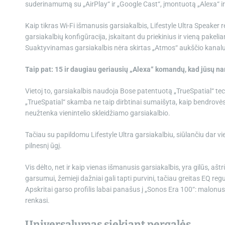
suderinamumą su „AirPlay“ ir „Google Cast“, įmontuotą „Alexa“ ir 
Kaip tikras Wi-Fi išmanusis garsiakalbis, Lifestyle Ultra Speaker rei
garsiakalbių konfigūracija, įskaitant du priekinius ir vieną pakeli
Suaktyvinamas garsiakalbis nėra skirtas „Atmos“ aukščio kanalu
Taip pat: 15 ir daugiau geriausių „Alexa“ komandų, kad jūsų n
Vietoj to, garsiakalbis naudoja Bose patentuotą „TrueSpatial“ tech
„TrueSpatial“ skamba ne taip dirbtinai sumaišyta, kaip bendrovės
neužtenka vienintelio skleidžiamo garsiakalbio.
Tačiau su papildomu Lifestyle Ultra garsiakalbiu, siūlančiu dar vi
pilnesnį ūgį.
Vis dėlto, net ir kaip vienas išmanusis garsiakalbis, yra gilūs, ašt
garsumui, žemieji dažniai gali tapti purvini, tačiau greitas EQ
Apskritai garso profilis labai panašus į „Sonos Era 100“: malonu
renkasi.
Universalumas siekiant pergalės