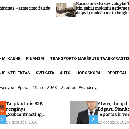
Kauno miesto savivaldybė Tarpdisciplininio
mo žaizda
itin gabių mokinių ugdymo programos
dalyvių mokslo metų baigimo šventė
NIAI KAUNE
FINANSAI
TRANSPORTO MARŠRUTŲ TVARKARAŠTI
NIS INTELEKTAS
SVEIKATA
AUTO
HOROSKOPAI
RECEPTAI
ivaldybė
#pora
#Kaip
#UAB
#darbai
#vandenys
Tarptautinis B2B
Atvirų durų d
renginys
Edgaru Stank
„Subcontracting
„Sportas ir ve
Meetings 2026“ –
partnerystės,
2
3
29 gegužės, 2026
28 gegužės, 2026
chamber.lt
kuria vertę“ –