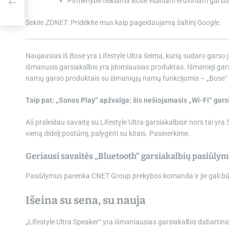
Pirmenybė teikiama Bose vidiniam erdviniam garsu
iena!
Sekite ZDNET:
Pridėkite mus kaip pageidaujamą šaltinį
Google.
Naujausias iš Bose yra Lifestyle Ultra šeima, kurią sudaro garso 
išmanusis garsiakalbis yra įdomiausias produktas. Išmanieji garsi
namų garso produktais su išmaniųjų namų funkcijomis – „Bose“ 
Taip pat: „Sonos Play“ apžvalga: šis nešiojamasis „Wi-Fi“ garsi
Aš praleidau savaitę su
Lifestyle Ultra garsiakalbis
ir nors tai yra
vieną didelį postūmį, palyginti su kitais. Pasinerkime.
Geriausi savaitės „Bluetooth“ garsiakalbių pasiūlym
Pasiūlymus parenka CNET Group prekybos komanda ir jie gali būti
Išeina su sena, su nauja
„Lifestyle Ultra Speaker“ yra išmaniausias garsiakalbis dabartini