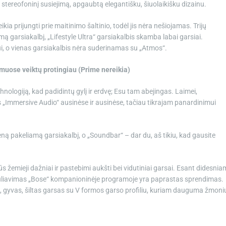
stereofoninį susiejimą, apgaubtą elegantišku, šiuolaikišku dizainu.
kia prijungti prie maitinimo šaltinio, todėl jis nėra nešiojamas. Trijų
amą garsiakalbį, „Lifestyle Ultra“ garsiakalbis skamba labai garsiai.
i, o vienas garsiakalbis nėra suderinamas su „Atmos“.
amuose veiktų protingiau (Prime nereikia)
nologiją, kad padidintų gylį ir erdvę; Esu tam abejingas. Laimei,
 „Immersive Audio“ ausinėse ir ausinėse, tačiau tikrajam panardinimui
eną pakeliamą garsiakalbį, o „Soundbar“ – dar du, aš tikiu, kad gausite
rūs žemieji dažniai ir pastebimi aukšti bei vidutiniai garsai. Esant didesnia
 reguliavimas „Bose“ kompanioninėje programoje yra paprastas sprendimas.
s, gyvas, šiltas garsas su V formos garso profiliu, kuriam dauguma žmoni