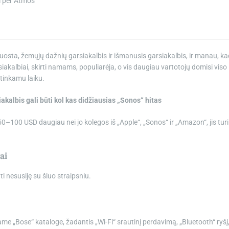
i per Atmos
juosta, žemųjų dažnių garsiakalbis ir išmanusis garsiakalbis, ir manau, ka
akalbiai, skirti namams, populiarėja, o vis daugiau vartotojų domisi viso
tinkamu laiku.
akalbis gali būti kol kas didžiausias „Sonos“ hitas
 50–100 USD daugiau nei jo kolegos iš „Apple“, „Sonos“ ir „Amazon“, jis turi
ai
 nesusiję su šiuo straipsniu.
ame „Bose“ kataloge, žadantis „Wi-Fi“ srautinį perdavimą, „Bluetooth“ ryšį