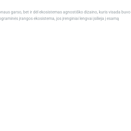
malonaus garso, bet ir dėl ekosistemas agnostiško dizaino, kuris visada buvo
graminės įrangos ekosistema, jos įrenginiai lengvai įsilieja į esamą