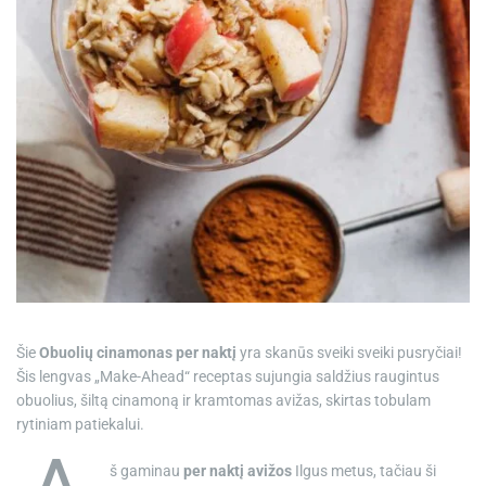
e
Šie
Obuolių cinamonas per naktį
yra skanūs sveiki sveiki pusryčiai!
Šis lengvas „Make-Ahead“ receptas sujungia saldžius raugintus
obuolius, šiltą cinamoną ir kramtomas avižas, skirtas tobulam
rytiniam patiekalui.
š gaminau
per naktį avižos
Ilgus metus, tačiau ši