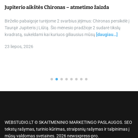
Jupiterio aikštės Chironas – atmetimo žaizda
Birželio pabaigoje turėjome 2 svarbius įėjimus: Chironas persikėlė į
Taurąir Jupiteris į Liūtą. Šio mėnesio pradžioje 2 sudarė tikslų
kvadratą, sukeldami kai kuriuos giliausius mūsų
[daugiau…]
23 liepos, 2026
WEBSTUDIO.LT © SKAITMENINIO MARKETINGO PASLAUGOS. SEO
tekstų rašymas, turinio kūrimas, straipsnių rašymas ir talpinimas į
mūsų valdomas svetaines. 2026 newsxpress-pro.