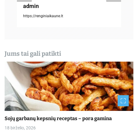
a
admin
š
https://renginiaikaune.lt
ų
Jums tai gali patikti
Sojų garbanų kepsnių receptas – pora gamina
18 birželio, 2026