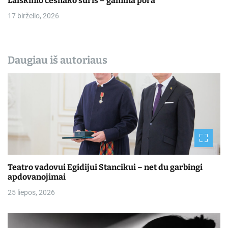
Laiškinio česnako sūris – gamina pora
17 birželio, 2026
Daugiau iš autoriaus
Teatro vadovui Egidijui Stancikui – net du garbingi
apdovanojimai
25 liepos, 2026