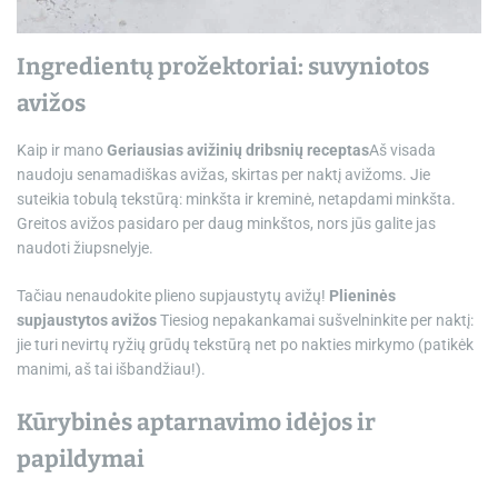
Ingredientų prožektoriai: suvyniotos
avižos
Kaip ir mano
Geriausias avižinių dribsnių receptas
Aš visada
naudoju senamadiškas avižas, skirtas per naktį avižoms. Jie
suteikia tobulą tekstūrą: minkšta ir kreminė, netapdami minkšta.
Greitos avižos pasidaro per daug minkštos, nors jūs galite jas
naudoti žiupsnelyje.
Tačiau nenaudokite plieno supjaustytų avižų!
Plieninės
supjaustytos avižos
Tiesiog nepakankamai sušvelninkite per naktį:
jie turi nevirtų ryžių grūdų tekstūrą net po nakties mirkymo (patikėk
manimi, aš tai išbandžiau!).
Kūrybinės aptarnavimo idėjos ir
papildymai