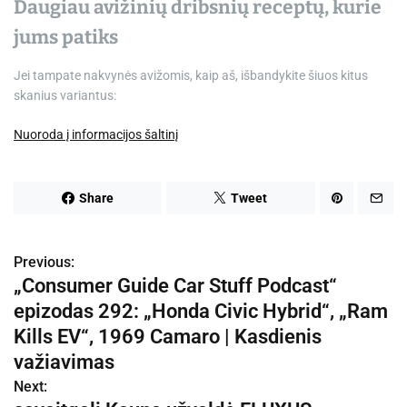
Daugiau avižinių dribsnių receptų, kurie
jums patiks
Jei tampate nakvynės avižomis, kaip aš, išbandykite šiuos kitus
skanius variantus:
Nuoroda į informacijos šaltinį
Share
Tweet
Previous:
N
„Consumer Guide Car Stuff Podcast“
a
epizodas 292: „Honda Civic Hybrid“, „Ram
v
Kills EV“, 1969 Camaro | Kasdienis
važiavimas
i
Next:
g