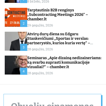
8 birželio, 2026
d
e
Tarptautinis B2B renginys
„Subcontracting Meetings 2026“ –
chamber.lt
2
29 gegužės, 2026
Atvirų durų diena su Edgaru
Stankevičiumi „Sportas ir verslas:
partnerystės, kurios kuria vertę“ –
chamber.lt
3
28 gegužės, 2026
Seminaras „Apie dizainą nedizaineriams:
ką svarbu suprasti komunikacijoje
vizualiai?“ – chamber.lt
4
28 gegužės, 2026