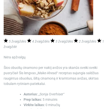
5 žvaigždės
4 žvaigždės
3 žvaigždės
2 žvaigždės
1
žvaigždė
Nėra apžvalgų
Šios obuolių cinamono per naktį avižos yra skanūs sveiki sveiki
pusryčiai! Šis lengvas „Make-Ahead“ receptas sujungia saldžius
raugintus obuolius, šiltą cinamoną ir kramtomas avižas, skirtas
tobulam rytiniam patiekalui.
Autorius:
„Sonja Overhiser“
Prep laikas:
5 minutės
Virkite laikas:
0 minučių