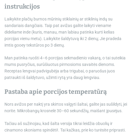
instrukcijos
Laikykite plačių burnos mūrinių stiklainių ar stiklinių indų su
sandariais dangčiais. Taip pat avižas galite laikyti viename
dideliame inde (kuris, manau, man labiau patinka kurti kelias
porcijas vienu metu). Laikykite šaldytuvą iki 2 dienų; Jie pradeda
imtis gooey tekstūros po 3 dienų.
Man patinka ruošti 4–6 porcijas sekmadienio vakarą, o tai suteikia
mums pusryčius, surūšiuotus pirmosioms savaitės dienoms.
Receptas lengvai padvigubėja arba trigubai, o paruošus juos
patraukti iš šaldytuvo, užimti rytą yra daug lengviau.
Pastaba apie porcijos temperatūrą
Nors avižos per naktį yra skirtos valgyti šaltai, galite jas sušildyti, jei
norite. Mikrobangų krosnelė 30–60 sekundžių, maišant įpusėjus.
Tačiau aš sužinojau, kad šalta versija tikrai leidžia obuolių ir
cinamono skoniams spindėti!. Tai kažkas, prie ko turėsite priprasti.