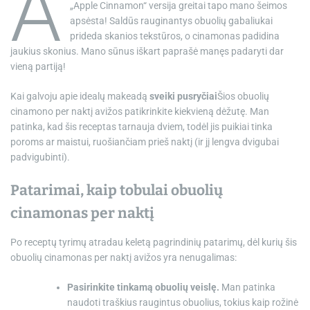
A
„Apple Cinnamon“ versija greitai tapo mano šeimos
apsėsta! Saldūs rauginantys obuolių gabaliukai
prideda skanios tekstūros, o cinamonas padidina
jaukius skonius. Mano sūnus iškart paprašė manęs padaryti dar
vieną partiją!
Kai galvoju apie idealų makeadą
sveiki pusryčiai
Šios obuolių
cinamono per naktį avižos patikrinkite kiekvieną dėžutę. Man
patinka, kad šis receptas tarnauja dviem, todėl jis puikiai tinka
poroms ar maistui, ruošiančiam prieš naktį (ir jį lengva dvigubai
padvigubinti).
Patarimai, kaip tobulai obuolių
cinamonas per naktį
Po receptų tyrimų atradau keletą pagrindinių patarimų, dėl kurių šis
obuolių cinamonas per naktį avižos yra nenugalimas:
Pasirinkite tinkamą obuolių veislę.
Man patinka
naudoti traškius raugintus obuolius, tokius kaip rožinė