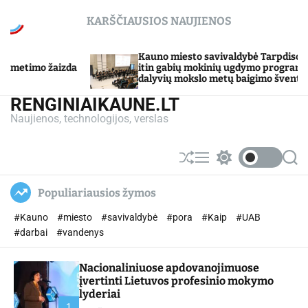
S
KARŠČIAUSIOS NAUJIENOS
k
i
p
uno miesto savivaldybė Tarpdisciplininio
Sojų garba
in gabių mokinių ugdymo programos
t
gamina
lyvių mokslo metų baigimo šventė
o
c
RENGINIAIKAUNE.LT
o
Naujienos, technologijos, verslas
n
t
e
S
M
S
S
n
h
e
w
e
u
n
i
a
t
Populiariausios žymos
ff
u
t
r
l
c
c
#Kauno
#miesto
#savivaldybė
#pora
#Kaip
#UAB
e
h
h
c
#darbai
#vandenys
o
l
Nacionaliniuose apdovanojimuose
o
r
įvertinti Lietuvos profesinio mokymo
m
lyderiai
o
1