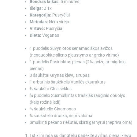
Bendras laikas:
5 minutės
Išeiga:
2
1
x
Kategorija:
Pusryčiai
Metodas:
Nėra virėjo
Virtuvė:
Pusryčiai
Dieta:
Veganas
1 puodelis
Suvyniotos senamadiškos avižos
(nenaudokite plieno pjaustymo ar greito virimo)
1 puodelis
Pasirinktas pienas (2%, avižų ar migdolų
pienas)
3 šaukštai
Grynas klevų sirupas
1 arbatinis šaukštelis
Vanilės ekstraktas
½ šaukšto
Chia sėklos
¾ puodelio
Susmulkintas traškias rauginis obuolys
(kaip rožinė ledi)
¾ šaukštelio
Cinamonas
¼ šaukštelio
druska, neprivaloma
Smulkinti pekano riešutai, skirti garnyrui (neprivaloma)
Į stiklinį indą su dangteliu padėkite avižas, pieną, klevų