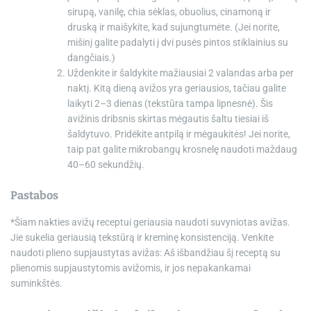
sirupą, vanilę, chia sėklas, obuolius, cinamoną ir
druską ir maišykite, kad sujungtumėte. (Jei norite,
mišinį galite padalyti į dvi pusės pintos stiklainius su
dangčiais.)
Uždenkite ir šaldykite mažiausiai 2 valandas arba per
naktį. Kitą dieną avižos yra geriausios, tačiau galite
laikyti 2–3 dienas (tekstūra tampa lipnesnė). Šis
avižinis dribsnis skirtas mėgautis šaltu tiesiai iš
šaldytuvo. Pridėkite antpilą ir mėgaukitės! Jei norite,
taip pat galite mikrobangų krosnelę naudoti maždaug
40–60 sekundžių.
Pastabos
*Šiam nakties avižų receptui geriausia naudoti suvyniotas avižas.
Jie sukelia geriausią tekstūrą ir kreminę konsistenciją. Venkite
naudoti plieno supjaustytas avižas: Aš išbandžiau šį receptą su
plienomis supjaustytomis avižomis, ir jos nepakankamai
suminkštės.