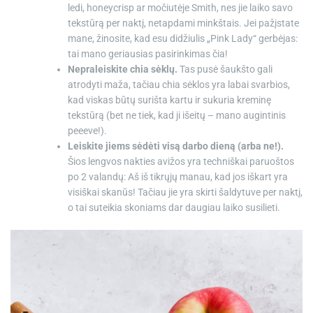
ledi, honeycrisp ar močiutėje Smith, nes jie laiko savo
tekstūrą per naktį, netapdami minkštais. Jei pažįstate
mane, žinosite, kad esu didžiulis „Pink Lady“ gerbėjas:
tai mano geriausias pasirinkimas čia!
Nepraleiskite chia sėklų.
Tas pusė šaukšto gali
atrodyti maža, tačiau chia sėklos yra labai svarbios,
kad viskas būtų surišta kartu ir sukuria kreminę
tekstūrą (bet ne tiek, kad ji išeitų – mano augintinis
peeeve!).
Leiskite jiems sėdėti visą darbo dieną (arba ne!).
Šios lengvos nakties avižos yra techniškai paruoštos
po 2 valandų: Aš iš tikrųjų manau, kad jos iškart yra
visiškai skanūs! Tačiau jie yra skirti šaldytuve per naktį,
o tai suteikia skoniams dar daugiau laiko susilieti.