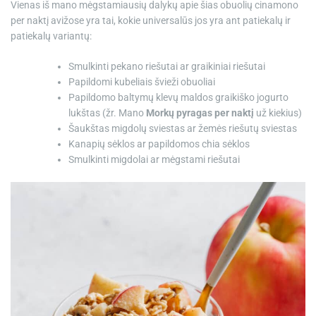
Vienas iš mano mėgstamiausių dalykų apie šias obuolių cinamono
per naktį avižose yra tai, kokie universalūs jos yra ant patiekalų ir
patiekalų variantų:
Smulkinti pekano riešutai ar graikiniai riešutai
Papildomi kubeliais švieži obuoliai
Papildomo baltymų klevų maldos graikiško jogurto
lukštas (žr. Mano
Morkų pyragas per naktį
už kiekius)
Šaukštas migdolų sviestas ar žemės riešutų sviestas
Kanapių sėklos ar papildomos chia sėklos
Smulkinti migdolai ar mėgstami riešutai