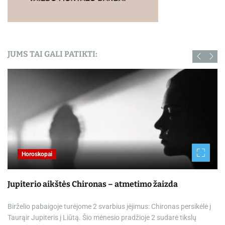
JUMS TAI GALI PATIKTI:
Horoskopai
Jupiterio aikštės Chironas – atmetimo žaizda
Birželio pabaigoje turėjome 2 svarbius įėjimus: Chironas persikėlė į
Taurąir Jupiteris į Liūtą. Šio mėnesio pradžioje 2 sudarė tikslų