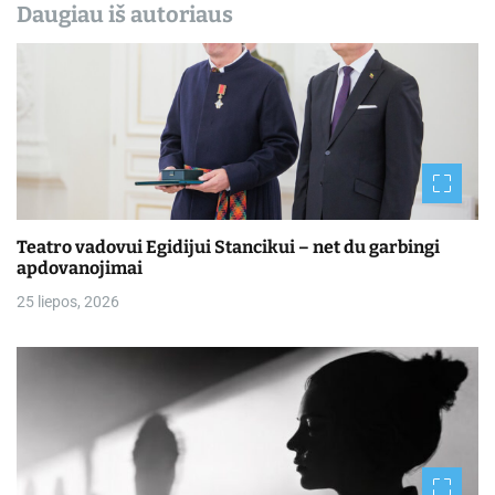
Daugiau iš autoriaus
Teatro vadovui Egidijui Stancikui – net du garbingi
apdovanojimai
25 liepos, 2026