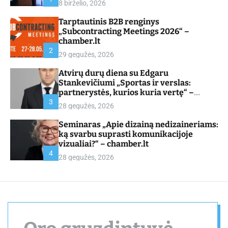
8 birželio, 2026
d
e
Tarptautinis B2B renginys
„Subcontracting Meetings 2026“ –
chamber.lt
2
29 gegužės, 2026
Atvirų durų diena su Edgaru
Stankevičiumi „Sportas ir verslas:
partnerystės, kurios kuria vertę“ –
chamber.lt
3
28 gegužės, 2026
Seminaras „Apie dizainą nedizaineriams:
ką svarbu suprasti komunikacijoje
vizualiai?“ – chamber.lt
4
28 gegužės, 2026