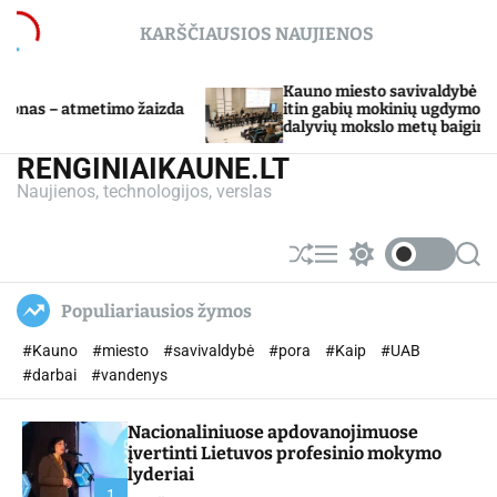
S
KARŠČIAUSIOS NAUJIENOS
k
i
p
Kauno miesto savivaldybė Tarpdisciplininio
imo žaizda
t
itin gabių mokinių ugdymo programos
dalyvių mokslo metų baigimo šventė
o
c
RENGINIAIKAUNE.LT
o
Naujienos, technologijos, verslas
n
t
e
S
M
S
S
n
h
e
w
e
u
n
i
a
t
Populiariausios žymos
ff
u
t
r
l
c
c
#Kauno
#miesto
#savivaldybė
#pora
#Kaip
#UAB
e
h
h
c
#darbai
#vandenys
o
l
Nacionaliniuose apdovanojimuose
o
r
įvertinti Lietuvos profesinio mokymo
m
lyderiai
o
1