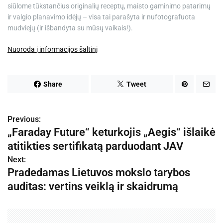
siūlome tūkstančius originalių receptų, maisto gaminimo patarimų
ir valgio planavimo idėjų – visa tai parašyta ir nufotografuota
mudviejų (ir išbandyta su mūsų vaikais!).
Nuoroda į informacijos šaltinį
Share
Tweet
Previous:
N
„Faraday Future“ keturkojis „Aegis“ išlaikė
a
atitikties sertifikatą parduodant JAV
v
Next:
Pradedamas Lietuvos mokslo tarybos
i
auditas: vertins veiklą ir skaidrumą
g
a