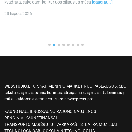
kvadratą, sukeldami kai kuriuos giliausius mūsų
[daugiau…]
23 liepos, 2026
WEBSTUDIO.LT © SKAITMENINIO MARKETINGO PASLAUGOS. SEO
tekstų rašymas, turinio kūrimas, straipsnių rašymas ir talpinimas į
mūsų valdomas svetaines. 2026 newsxpress-pro.
KAUNO NAUJIENOS
KAUNO RAJONO NAUJIENOS
RENGINIAI KAUNE
FINANSAI
TRANSPORTO MARŠRUTŲ TVARKARAŠTIS
TEATRAI
MUZIEJAI
TECHNOLOGIJOS
BLOCKCHAIN TECHNOLOGIJA