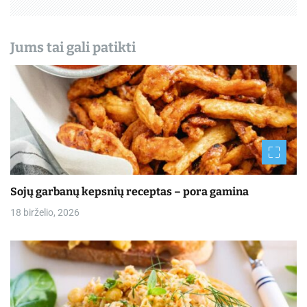
ų
Jums tai gali patikti
Sojų garbanų kepsnių receptas – pora gamina
18 birželio, 2026