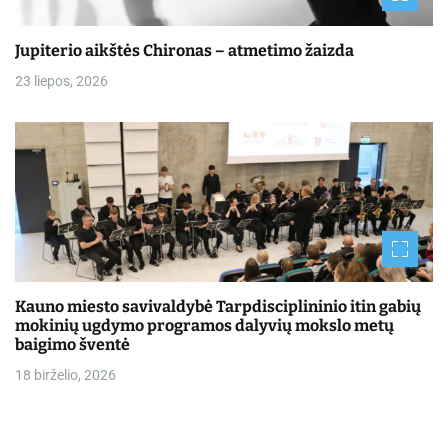
Jupiterio aikštės Chironas – atmetimo žaizda
23 liepos, 2026
Kauno miesto savivaldybė Tarpdisciplininio itin gabių
mokinių ugdymo programos dalyvių mokslo metų
baigimo šventė
18 birželio, 2026