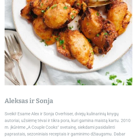
e
Aleksas ir Sonja
Sveiki! Esame Alex ir Sonja Overhiser, dviejų kulinarinių knygų
autoriai, užsiėmę tėvai ir tikra pora, kuri gamina maistą kartu. 2010
m. įkūrėme „A Couple Cooks“ svetainę, siekdami pasidalinti
paprastais, sezoniniais receptais ir gaminimo džiaugsmu. Dabar