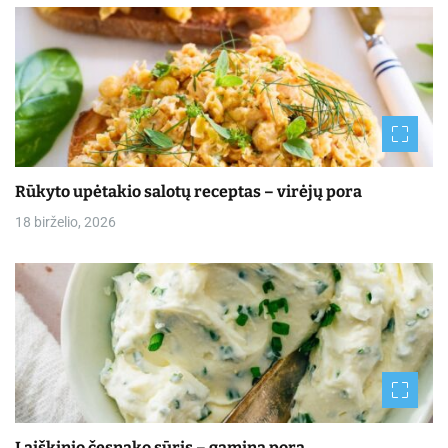
Rūkyto upėtakio salotų receptas – virėjų pora
18 birželio, 2026
Laiškinio česnako sūris – gamina pora