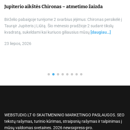
Jupiterio aikštės Chironas – atmetimo žaizda
Birželio pabaigoje turėjome 2 svarbius įėjimus: Chironas persikėlė į
Taurąir Jupiteris į Liūtą. Šio mėnesio pradžioje 2 sudarė tikslų
kvadratą, sukeldami kai kuriuos giliausius mūsų
[daugiau…]
23 liepos, 2026
WEBSTUDIO.LT © SKAITMENINIO MARKETINGO PASLAUGOS. SEO
tekstų rašymas, turinio kūrimas, straipsnių rašymas ir talpinimas į
mūsų valdomas svetaines. 2026 newsxpress-pro.