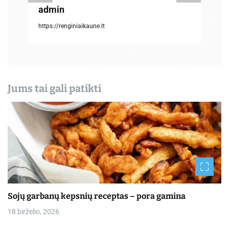
admin
r
https://renginiaikaune.lt
a
š
ų
Jums tai gali patikti
Sojų garbanų kepsnių receptas – pora gamina
18 birželio, 2026