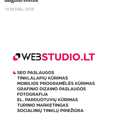
baigimo šventė
18 birželio, 2026