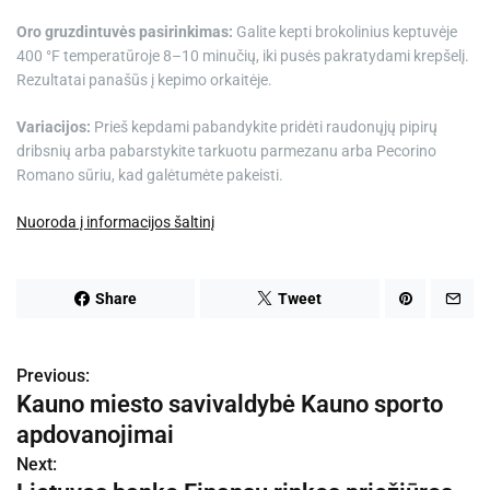
Oro gruzdintuvės pasirinkimas:
Galite kepti brokolinius keptuvėje
400 °F temperatūroje 8–10 minučių, iki pusės pakratydami krepšelį.
Rezultatai panašūs į kepimo orkaitėje.
Variacijos:
Prieš kepdami pabandykite pridėti raudonųjų pipirų
dribsnių arba pabarstykite tarkuotu parmezanu arba Pecorino
Romano sūriu, kad galėtumėte pakeisti.
Nuoroda į informacijos šaltinį
Share
Tweet
Previous:
N
Kauno miesto savivaldybė Kauno sporto
a
apdovanojimai
v
Next: