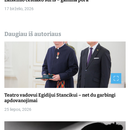
17 birželio, 2026
Daugiau iš autoriaus
Teatro vadovui Egidijui Stancikui – net du garbingi
apdovanojimai
25 liepos, 2026