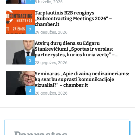
8 birželio, 2026
d
e
Tarptautinis B2B renginys
„Subcontracting Meetings 2026“ –
chamber.lt
2
29 gegužės, 2026
Atvirų durų diena su Edgaru
Stankevičiumi „Sportas ir verslas:
partnerystės, kurios kuria vertę“ –
chamber.lt
3
28 gegužės, 2026
Seminaras „Apie dizainą nedizaineriams:
ką svarbu suprasti komunikacijoje
vizualiai?“ – chamber.lt
4
28 gegužės, 2026