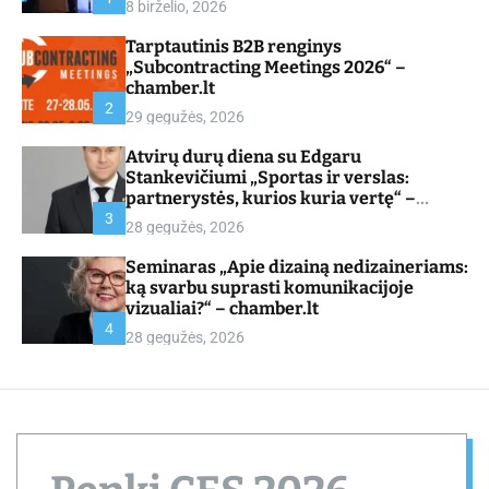
8 birželio, 2026
d
e
Tarptautinis B2B renginys
„Subcontracting Meetings 2026“ –
chamber.lt
2
29 gegužės, 2026
Atvirų durų diena su Edgaru
Stankevičiumi „Sportas ir verslas:
partnerystės, kurios kuria vertę“ –
chamber.lt
3
28 gegužės, 2026
Seminaras „Apie dizainą nedizaineriams:
ką svarbu suprasti komunikacijoje
vizualiai?“ – chamber.lt
4
28 gegužės, 2026