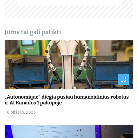
š
ų
Jums tai gali patikti
„Autonomique“ diegia pusiau humanoidinius robotus
ir AI Kanados 1 pakopoje
18 birželio, 2026