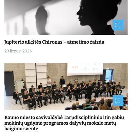
Jupiterio aikštės Chironas – atmetimo žaizda
23 liepos, 2026
Kauno miesto savivaldybė Tarpdisciplininio itin gabių
mokinių ugdymo programos dalyvių mokslo metų
baigimo šventė