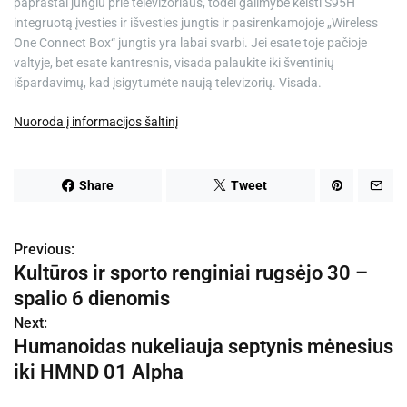
paprastai jungiu prie televizoriaus, todėl galimybė keisti S95H
integruotą įvesties ir išvesties jungtis ir pasirenkamojoje „Wireless
One Connect Box“ jungtis yra labai svarbi. Jei esate toje pačioje
valtyje, bet esate kantresnis, visada palaukite iki šventinių
išpardavimų, kad įsigytumėte naują televizorių. Visada.
Nuoroda į informacijos šaltinį
Share
Tweet
Previous:
N
Kultūros ir sporto renginiai rugsėjo 30 –
a
spalio 6 dienomis
v
Next:
Humanoidas nukeliauja septynis mėnesius
i
iki HMND 01 Alpha
g