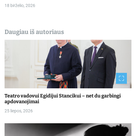
18 birželio, 2026
Daugiau iš autoriaus
Teatro vadovui Egidijui Stancikui – net du garbingi
apdovanojimai
25 liepos, 2026