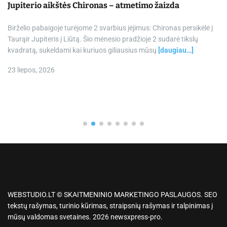
Jupiterio aikštės Chironas – atmetimo žaizda
Birželio pabaigoje turėjome 2 svarbius įėjimus: Chironas persikėlė į
Taurąir Jupiteris į Liūtą. Šio mėnesio pradžioje 2 sudarė tikslų
kvadratą, sukeldami kai kuriuos giliausius mūsų
[daugiau…]
23 liepos, 2026
WEBSTUDIO.LT © SKAITMENINIO MARKETINGO PASLAUGOS. SEO
tekstų rašymas, turinio kūrimas, straipsnių rašymas ir talpinimas į
mūsų valdomas svetaines. 2026 newsxpress-pro.