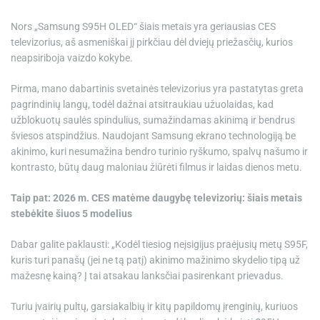
e
Nors „Samsung S95H OLED“ šiais metais yra geriausias CES
televizorius, aš asmeniškai jį pirkčiau dėl dviejų priežasčių, kurios
neapsiriboja vaizdo kokybe.
Pirma, mano dabartinis svetainės televizorius yra pastatytas greta
pagrindinių langų, todėl dažnai atsitraukiau užuolaidas, kad
užblokuotų saulės spindulius, sumažindamas akinimą ir bendrus
šviesos atspindžius. Naudojant Samsung ekrano technologiją be
akinimo, kuri nesumažina bendro turinio ryškumo, spalvų našumo ir
kontrasto, būtų daug maloniau žiūrėti filmus ir laidas dienos metu.
Taip pat: 2026 m. CES matėme daugybę televizorių: šiais metais
stebėkite šiuos 5 modelius
Dabar galite paklausti: „Kodėl tiesiog neįsigijus praėjusių metų S95F,
kuris turi panašų (jei ne tą patį) akinimo mažinimo skydelio tipą už
mažesnę kainą? Į tai atsakau lanksčiai pasirenkant prievadus.
Turiu įvairių pultų, garsiakalbių ir kitų papildomų įrenginių, kuriuos