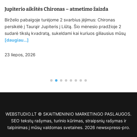
Jupiterio aikštės Chironas – atmetimo žaizda
Birželio pabaigoje turėjome 2 svarbius įėjimus: Chironas
persikėlė į Taurąir Jupiteris į Liūtą. Šio mėnesio pradžioje 2
sudarė tikslų kvadratą, sukeldami kai kuriuos giliausius mūsų
[daugiau…]
23 liepos, 2026
WEBSTUDIO.LT © SKAITMENINIO MARKETINGO PASLAUGOS.
SEO tekstų rašymas, turinio kūrimas, straipsnių rašymas ir
talpinimas į mūsų valdomas svetaines. 2026 newsxpress-pro.