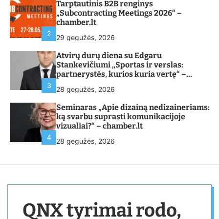
Tarptautinis B2B renginys
„Subcontracting Meetings 2026“ –
chamber.lt
2
29 gegužės, 2026
Atvirų durų diena su Edgaru
Stankevičiumi „Sportas ir verslas:
partnerystės, kurios kuria vertę“ –
chamber.lt
3
28 gegužės, 2026
Seminaras „Apie dizainą nedizaineriams:
ką svarbu suprasti komunikacijoje
vizualiai?“ – chamber.lt
4
28 gegužės, 2026
QNX tyrimai rodo,