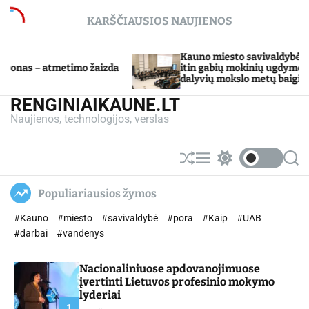
S
KARŠČIAUSIOS NAUJIENOS
k
i
p
Kauno miesto savivaldybė Tarpdisciplinini
timo žaizda
t
itin gabių mokinių ugdymo programos
dalyvių mokslo metų baigimo šventė
o
c
RENGINIAIKAUNE.LT
o
Naujienos, technologijos, verslas
n
t
e
S
M
S
S
n
h
e
w
e
u
n
i
a
t
Populiariausios žymos
ff
u
t
r
l
c
c
#Kauno
#miesto
#savivaldybė
#pora
#Kaip
#UAB
e
h
h
c
#darbai
#vandenys
o
l
Nacionaliniuose apdovanojimuose
o
r
įvertinti Lietuvos profesinio mokymo
m
lyderiai
o
1