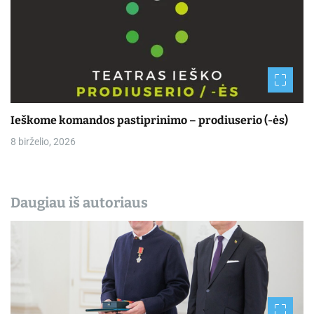
Ieškome komandos pastiprinimo – prodiuserio (-ės)
8 birželio, 2026
Daugiau iš autoriaus