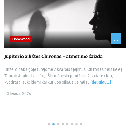
Horoskopai
Jupiterio aikštės Chironas – atmetimo žaizda
Birželio pabaigoje turėjome 2 svarbius įėjimus: Chironas persikėlė į
Taurąir Jupiteris į Liūtą. Šio mėnesio pradžioje 2 sudarė tikslų
kvadratą, sukeldami kai kuriuos giliausius mūsų
[daugiau…]
23 liepos, 2026