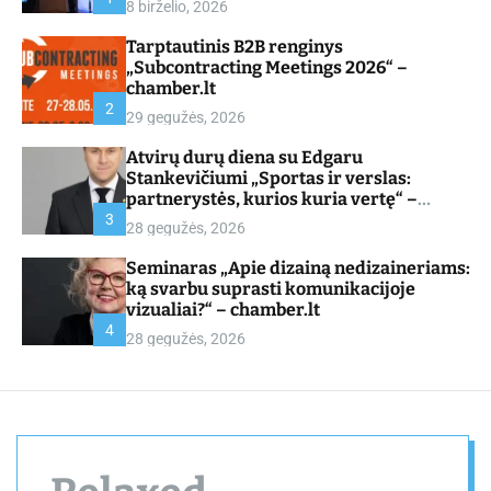
8 birželio, 2026
d
e
Tarptautinis B2B renginys
„Subcontracting Meetings 2026“ –
chamber.lt
2
29 gegužės, 2026
Atvirų durų diena su Edgaru
Stankevičiumi „Sportas ir verslas:
partnerystės, kurios kuria vertę“ –
chamber.lt
3
28 gegužės, 2026
Seminaras „Apie dizainą nedizaineriams:
ką svarbu suprasti komunikacijoje
vizualiai?“ – chamber.lt
4
28 gegužės, 2026