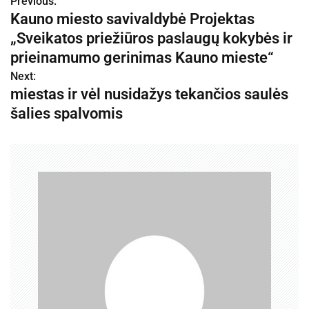
Previous:
N
Kauno miesto savivaldybė Projektas
a
„Sveikatos priežiūros paslaugų kokybės ir
v
prieinamumo gerinimas Kauno mieste“
Next:
i
miestas ir vėl nusidažys tekančios saulės
g
šalies spalvomis
a
c
i
j
a
t
a