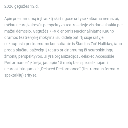
e
2026 gegužės 12 d.
Apie prieinamumą ir įtrauktį skirtingose srityse kalbama nemažai,
tačiau neuroįvairovės perspektyva teatro srityje vis dar sulaukia per
mažai dėmesio. Gegužės 7–9 dienomis Nacionaliniame Kauno
dramos teatre vykę mokymai su didelę patirtį šioje srityje
sukaupusia prieinamumo konsultante iš Škotijos Zoë Halliday, tapo
proga plačiau pažvelgti į teatro prieinamumą iš neuroskirtingų
žmonių perspektyvos. Ji yra organizacijos „Relaxed Accessible
Performance“ įkūrėja, jau apie 15 metų besispecializuojanti
neuroskirtingumo ir „Relaxed Performance“ (liet. ramaus formato
spektaklių) srityse.