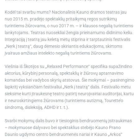
Kodėl tai svarbu mums? Nacionalinis Kauno dramos teatras jau
nuo 2015 m. pradėjo spektaklių pritaikymą regos sutrikimų
turintiems žiūrovams, o nuo 2017 m. – ir klausos negalią turintiems
lankytojams. Teatras nuosekliai žengia prieinamumo didinimo keliu.
Integraciją į teatrą jau keletą metų stiprina ir tarptautinis festivalis
„Nerk į teatrą“, daug dėmesio skiriantis edukacijoms, skirtoms
įvairaus amžiaus intelekto negalią turintiems žiūrovams.
Viešnia iš Škotijos su „Relaxed Performance“ specifika supažindino
aktorius, kūrybinį personalą, spektaklių ir žiūrovų aptarnavimo
komandas bei vadybos skyrių atstovus. Šie mokymai – pasirengimo
lapkritį vyksiančiam festivaliui „Nerk į teatrą“ dalis. Festivalio metu
sieksime kurti įtraukesnę teatro patirtį neuroįvairiai auditorijai, kartu
ir neuroskirtingiems žiūrovams (turintiems autizmą, Tourette’o
sindromą, disleksiją, ADHD ir t. t.).
Svarbi mokymų dalis buvo ir tiesioginis bendruomenių įsitraukimas
– mokymuose dalyvavo bei spektaklius stebėjo Kauno Prano
Daunio ugdymo centro bendruomenės nariai ir Kauno „Arkos“