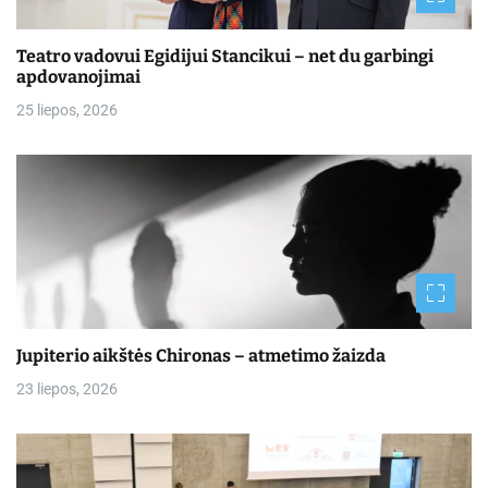
Teatro vadovui Egidijui Stancikui – net du garbingi
apdovanojimai
25 liepos, 2026
Jupiterio aikštės Chironas – atmetimo žaizda
23 liepos, 2026