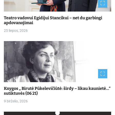
Teatro vadovui Egidijui Stancikui – net du garbingi
apdovanojimai
25 liepos, 2026
Knygos „ Birutė Pūkelevičiūtė: širdy – likau kaunietė…“
sutiktuvės (06 21)
9 birželio, 2026