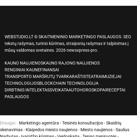
WEBSTUDIO.LT © SKAITMENINIO MARKETINGO PASLAUGOS. SEO
tekstų rašymas, turinio kūrimas, straipsnių rašymas ir talpinimas į
mūsų valdomas svetaines. 2026 newsxpress-pro.
KAUNO NAUJIENOS
KAUNO RAJONO NAUJIENOS
RENGINIAI KAUNE
FINANSAI
TRANSPORTO MARŠRUTŲ TVARKARAŠTIS
TEATRAI
MUZIEJAI
TECHNOLOGIJOS
BLOCKCHAIN TECHNOLOGIJA
DIRBTINIS INTELEKTAS
SVEIKATA
AUTO
HOROSKOPAI
RECEPTAI
PASLAUGOS
Draugai: -
Marketingo agentūra
-
Teisinės konsultacijos
-
Skaidrių
skenavimas
-
Klaipedos miesto naujienos
-
Miesto naujienos
-
Saulius
Narbutas
-
Įvaizdžio kūrimas
-
Veidoskaita
-
Teniso treniruotės
-