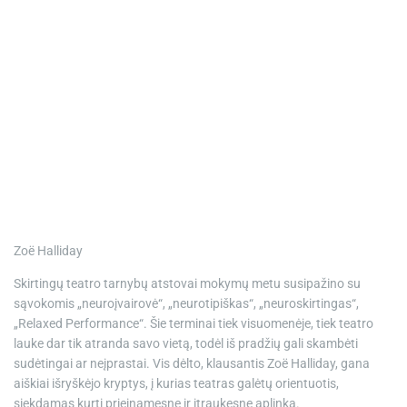
Zoë Halliday
Skirtingų teatro tarnybų atstovai mokymų metu susipažino su
sąvokomis „neuroįvairovė“, „neurotipiškas“, „neuroskirtingas“,
„Relaxed Performance“. Šie terminai tiek visuomenėje, tiek teatro
lauke dar tik atranda savo vietą, todėl iš pradžių gali skambėti
sudėtingai ar neįprastai. Vis dėlto, klausantis Zoë Halliday, gana
aiškiai išryškėjo kryptys, į kurias teatras galėtų orientuotis,
siekdamas kurti prieinamesnę ir įtraukesnę aplinką.