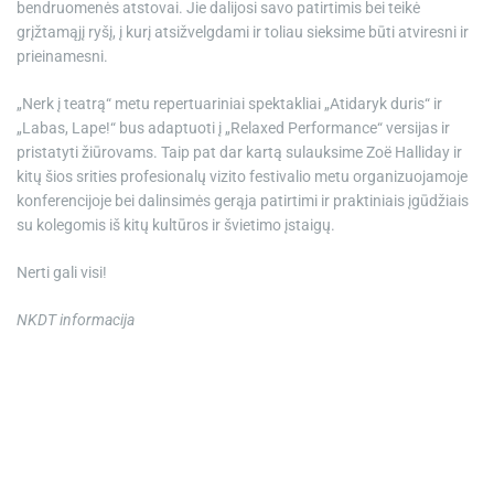
bendruomenės atstovai. Jie dalijosi savo patirtimis bei teikė
grįžtamąjį ryšį, į kurį atsižvelgdami ir toliau sieksime būti atviresni ir
prieinamesni.
„Nerk į teatrą“ metu repertuariniai spektakliai „Atidaryk duris“ ir
„Labas, Lape!“ bus adaptuoti į „Relaxed Performance“ versijas ir
pristatyti žiūrovams. Taip pat dar kartą sulauksime Zoë Halliday ir
kitų šios srities profesionalų vizito festivalio metu organizuojamoje
konferencijoje bei dalinsimės gerąja patirtimi ir praktiniais įgūdžiais
su kolegomis iš kitų kultūros ir švietimo įstaigų.
Nerti gali visi!
NKDT informacija