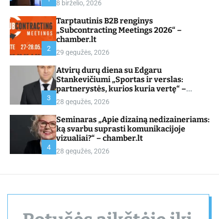
8 birželio, 2026
d
e
Tarptautinis B2B renginys
„Subcontracting Meetings 2026“ –
chamber.lt
2
29 gegužės, 2026
Atvirų durų diena su Edgaru
Stankevičiumi „Sportas ir verslas:
partnerystės, kurios kuria vertę“ –
chamber.lt
3
28 gegužės, 2026
Seminaras „Apie dizainą nedizaineriams:
ką svarbu suprasti komunikacijoje
vizualiai?“ – chamber.lt
4
28 gegužės, 2026