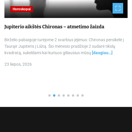
Horoskopai
Jupiterio aikštės Chironas – atmetimo žaizda
Birželio pabaigoje turėjome 2 svarbius įėjimus: Chironas persikėlė į
Taurąir Jupiteris į Liūtą. Šio mėnesio pradžioje 2 sudarė tikslų
kvadratą, sukeldami kai kuriuos giliausius mūsų
[daugiau…]
23 liepos, 2026