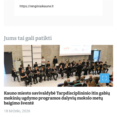
š
https://renginiaikaune.lt
ų
Jums tai gali patikti
Kauno miesto savivaldybė Tarpdisciplininio itin gabių
mokinių ugdymo programos dalyvių mokslo metų
baigimo šventė
18 birželio, 2026