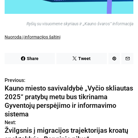
Ryšių su visuomene skyriaus ir „Kauno švaros“ informacija
Nuoroda į informacijos šaltinį
Share
Tweet
Previous:
N
Kauno miesto savivaldybė „Vyčio skliautas
a
2025“ pratybų metu bus tikrinama
v
Gyventojų perspėjimo ir informavimo
sistema
i
Next:
g
Žvilgsnis į migracijos trajektorijas kroatų