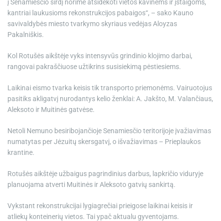
į Senamiesčio širdį norime atsidėkoti vietos kavinėms ir įstaigoms,
kantriai laukusioms rekonstrukcijos pabaigos“, – sako Kauno
savivaldybės miesto tvarkymo skyriaus vedėjas Aloyzas
Pakalniškis.
Kol Rotušės aikštėje vyks intensyvūs grindinio klojimo darbai,
rangovai pakraščiuose užtikrins susisiekimą pėstiesiems.
Laikinai eismo tvarka keisis tik transporto priemonėms. Vairuotojus
pasitiks akligatvį nurodantys kelio ženklai: A. Jakšto, M. Valančiaus,
Aleksoto ir Muitinės gatvėse.
Netoli Nemuno besiribojančioje Senamiesčio teritorijoje įvažiavimas
numatytas per Jėzuitų skersgatvį, o išvažiavimas – Prieplaukos
krantine.
Rotušės aikštėje užbaigus pagrindinius darbus, lapkričio viduryje
planuojama atverti Muitinės ir Aleksoto gatvių sankirtą.
Vykstant rekonstrukcijai lygiagrečiai prieigose laikinai keisis ir
atliekų konteinerių vietos. Tai ypač aktualu gyventojams.