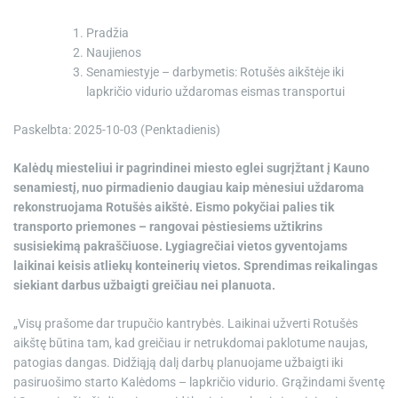
e
Pradžia
Naujienos
Senamiestyje – darbymetis: Rotušės aikštėje iki
lapkričio vidurio uždaromas eismas transportui
Paskelbta: 2025-10-03 (Penktadienis)
Kalėdų miesteliui ir pagrindinei miesto eglei sugrįžtant į Kauno
senamiestį, nuo pirmadienio daugiau kaip mėnesiui uždaroma
rekonstruojama Rotušės aikštė. Eismo pokyčiai palies tik
transporto priemones – rangovai pėstiesiems užtikrins
susisiekimą pakraščiuose. Lygiagrečiai vietos gyventojams
laikinai keisis atliekų konteinerių vietos. Sprendimas reikalingas
siekiant darbus užbaigti greičiau nei planuota.
„Visų prašome dar trupučio kantrybės. Laikinai užverti Rotušės
aikštę būtina tam, kad greičiau ir netrukdomai paklotume naujas,
patogias dangas. Didžiąją dalį darbų planuojame užbaigti iki
pasiruošimo starto Kalėdoms – lapkričio vidurio. Grąžindami šventę