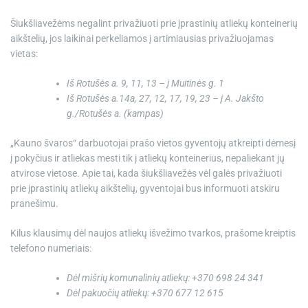
Šiukšliavežėms negalint privažiuoti prie įprastinių atliekų konteinerių
aikštelių, jos laikinai perkeliamos į artimiausias privažiuojamas
vietas:
Iš Rotušės a. 9, 11, 13 – į Muitinės g. 1
Iš Rotušės a.14a, 27, 12, 17, 19, 23 – į A. Jakšto
g./Rotušės a. (kampas)
„Kauno švaros“ darbuotojai prašo vietos gyventojų atkreipti dėmesį
į pokyčius ir atliekas mesti tik į atliekų konteinerius, nepaliekant jų
atvirose vietose. Apie tai, kada šiukšliavežės vėl galės privažiuoti
prie įprastinių atliekų aikštelių, gyventojai bus informuoti atskiru
pranešimu.
Kilus klausimų dėl naujos atliekų išvežimo tvarkos, prašome kreiptis
telefono numeriais:
Dėl mišrių komunalinių atliekų: +370 698 24 341
Dėl pakuočių atliekų: +370 677 12 615