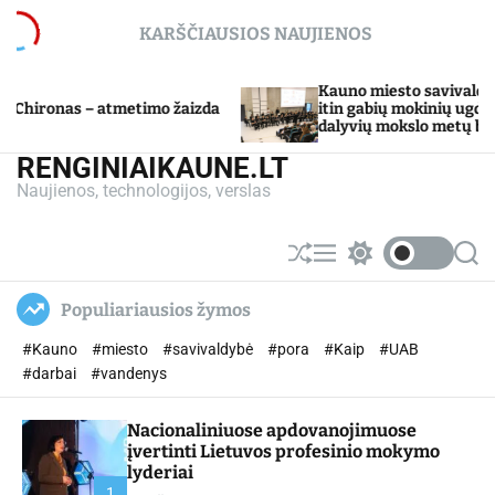
S
KARŠČIAUSIOS NAUJIENOS
k
i
p
Kauno miesto savivaldybė Tarpdisciplin
tmetimo žaizda
t
itin gabių mokinių ugdymo programos
dalyvių mokslo metų baigimo šventė
o
c
RENGINIAIKAUNE.LT
o
Naujienos, technologijos, verslas
n
t
e
S
M
S
S
n
h
e
w
e
u
n
i
a
t
Populiariausios žymos
ff
u
t
r
l
c
c
#Kauno
#miesto
#savivaldybė
#pora
#Kaip
#UAB
e
h
h
c
#darbai
#vandenys
o
l
Nacionaliniuose apdovanojimuose
o
r
įvertinti Lietuvos profesinio mokymo
m
lyderiai
o
1