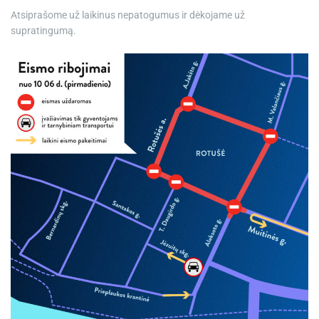
Atsiprašome už laikinus nepatogumus ir dėkojame už
supratingumą.