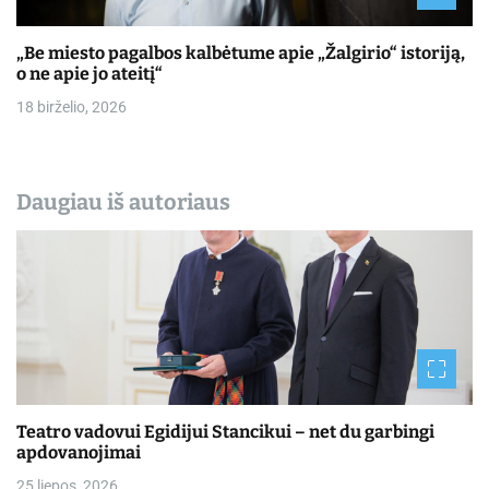
„Be miesto pagalbos kalbėtume apie „Žalgirio“ istoriją,
o ne apie jo ateitį“
18 birželio, 2026
Daugiau iš autoriaus
Teatro vadovui Egidijui Stancikui – net du garbingi
apdovanojimai
25 liepos, 2026