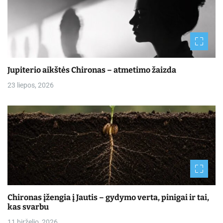
Jupiterio aikštės Chironas – atmetimo žaizda
23 liepos, 2026
Chironas įžengia į Jautis – gydymo verta, pinigai ir tai,
kas svarbu
11 birželio, 2026