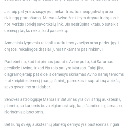
Jis taip pat yra užsispyręs ir nekantrus, turi neapgalvotą arba
rizikingą pranašumą. Marsas Avino ženkle yra drąsus ir drąsus ir
nori veržtis į priekį savo tikslų link. Jis nesirūpina kitais, o sutelkia
dėmesį į tai, ko reikia, kad pasisektų.
Asmeniniu lygmeniu tai gali suteikti motyvacijos arba padėti įgyti
drąsos, reikalingos drąsiai, jums tinkamam pasirinkimui.
Pastebėtina, kad tai pirmas jaunatis Avine po to, kai Saturnas
persikėlė į Aviną, ir kad čia taip pat yra Marsas. Taigi jūsų
diagramoje taip pat didelis dėmesys skiriamas Avino namų temoms
– atkreipkite dėmesį į naują išmintį, pamokas ir supratimą apie šią
savo gyvenimo sritį dabar.
Senovės astrologijoje Marsas ir Saturnas yra dvi iš trijų aukštesnių
planetų, su kuriomis buvo elgiamasi taip, kaip šiandien elgiamasi su
išorinėmis planetomis.
Bet kurių dviejų aukštesnių planetų derinys yra pastebimas ir gali