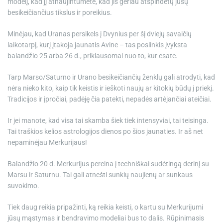
modelį, kad jį atnaujintumėte, kad jis geriau atspindėtų jūsų
besikeičiančius tikslus ir poreikius.
Minėjau, kad Uranas persikels į Dvynius per šį dviejų savaičių
laikotarpį, kurį įtakoja jaunatis Avine – tas poslinkis įvyksta
balandžio 25 arba 26 d., priklausomai nuo to, kur esate.
Tarp Marso/Saturno ir Urano besikeičiančių ženklų gali atrodyti, kad
nėra nieko kito, kaip tik keistis ir ieškoti naujų ar kitokių būdų į priekį.
Tradicijos ir įpročiai, padėję čia patekti, nepadės artėjančiai ateičiai.
Ir jei manote, kad visa tai skamba šiek tiek intensyviai, tai teisinga.
Tai traškios kelios astrologijos dienos po šios jaunaties. Ir aš net
nepaminėjau Merkurijaus!
Balandžio 20 d. Merkurijus pereina į techniškai sudėtingą derinį su
Marsu ir Saturnu. Tai gali atnešti sunkių naujienų ar sunkaus
suvokimo.
Tiek daug reikia pripažinti, ką reikia keisti, o kartu su Merkurijumi
jūsų mąstymas ir bendravimo modeliai bus to dalis. Rūpinimasis