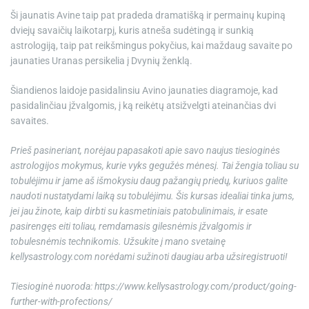
Ši jaunatis Avine taip pat pradeda dramatišką ir permainų kupiną
dviejų savaičių laikotarpį, kuris atneša sudėtingą ir sunkią
astrologiją, taip pat reikšmingus pokyčius, kai maždaug savaite po
jaunaties Uranas persikelia į Dvynių ženklą.
Šiandienos laidoje pasidalinsiu Avino jaunaties diagramoje, kad
pasidalinčiau įžvalgomis, į ką reikėtų atsižvelgti ateinančias dvi
savaites.
Prieš pasineriant, norėjau papasakoti apie savo naujus tiesioginės
astrologijos mokymus, kurie vyks gegužės mėnesį. Tai žengia toliau su
tobulėjimu ir jame aš išmokysiu daug pažangių priedų, kuriuos galite
naudoti nustatydami laiką su tobulėjimu. Šis kursas idealiai tinka jums,
jei jau žinote, kaip dirbti su kasmetiniais patobulinimais, ir esate
pasirengęs eiti toliau, remdamasis gilesnėmis įžvalgomis ir
tobulesnėmis technikomis. Užsukite į mano svetainę
kellysastrology.com
norėdami sužinoti daugiau arba užsiregistruoti!
Tiesioginė nuoroda:
https://www.kellysastrology.com/product/going-
further-with-profections/