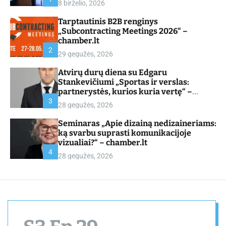
8 birželio, 2026
d
e
Tarptautinis B2B renginys
„Subcontracting Meetings 2026“ –
chamber.lt
2
29 gegužės, 2026
Atvirų durų diena su Edgaru
Stankevičiumi „Sportas ir verslas:
partnerystės, kurios kuria vertę“ –
chamber.lt
3
28 gegužės, 2026
Seminaras „Apie dizainą nedizaineriams:
ką svarbu suprasti komunikacijoje
vizualiai?“ – chamber.lt
4
28 gegužės, 2026