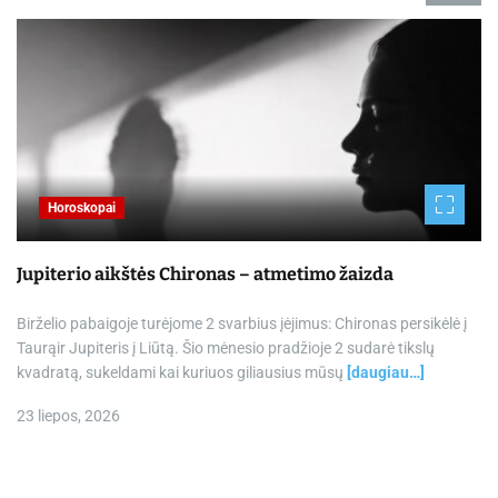
Horoskopai
Jupiterio aikštės Chironas – atmetimo žaizda
Birželio pabaigoje turėjome 2 svarbius įėjimus: Chironas persikėlė į
Taurąir Jupiteris į Liūtą. Šio mėnesio pradžioje 2 sudarė tikslų
kvadratą, sukeldami kai kuriuos giliausius mūsų
[daugiau…]
23 liepos, 2026