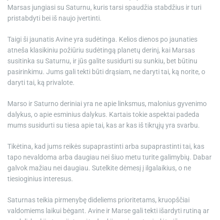
Marsas jungiasi su Saturnu, kuris tarsi spaudžia stabdžius ir turi
pristabdyti bei iš naujo įvertinti.
Taigi ši jaunatis Avine yra sudėtinga. Kelios dienos po jaunaties
atneša klasikiniu požiūriu sudėtingą planetų derinį, kai Marsas
susitinka su Saturnu, ir jūs galite susidurti su sunkiu, bet būtinu
pasirinkimu. Jums gali tekti būti drąsiam, ne daryti tai, ką norite, o
daryti tai, ką privalote.
Marso ir Saturno deriniai yra ne apie linksmus, malonius gyvenimo
dalykus, o apie esminius dalykus. Kartais tokie aspektai padeda
mums susidurti su tiesa apie tai, kas ar kas iš tikrųjų yra svarbu.
Tikėtina, kad jums reikės supaprastinti arba supaprastinti tai, kas
tapo nevaldoma arba daugiau nei šiuo metu turite galimybių. Dabar
galvok mažiau nei daugiau. Sutelkite dėmesį į ilgalaikius, o ne
tiesioginius interesus.
Saturnas teikia pirmenybę dideliems prioritetams, kruopščiai
valdomiems laikui bėgant. Avine ir Marse gali tekti išardyti rutiną ar