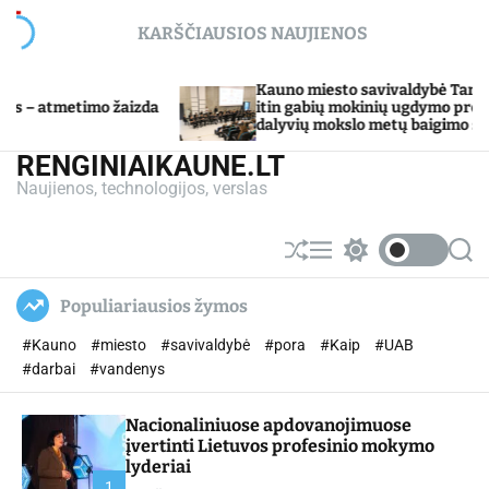
S
KARŠČIAUSIOS NAUJIENOS
k
i
p
Kauno miesto savivaldybė Tarpdisciplininio
izda
t
itin gabių mokinių ugdymo programos
dalyvių mokslo metų baigimo šventė
o
c
RENGINIAIKAUNE.LT
o
Naujienos, technologijos, verslas
n
t
e
S
M
S
S
n
h
e
w
e
u
n
i
a
t
Populiariausios žymos
ff
u
t
r
l
c
c
#Kauno
#miesto
#savivaldybė
#pora
#Kaip
#UAB
e
h
h
c
#darbai
#vandenys
o
l
Nacionaliniuose apdovanojimuose
o
r
įvertinti Lietuvos profesinio mokymo
m
lyderiai
o
1