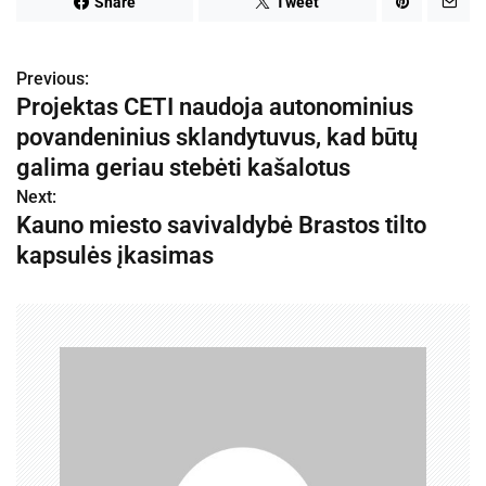
Share
Tweet
Previous:
N
Projektas CETI naudoja autonominius
a
povandeninius sklandytuvus, kad būtų
v
galima geriau stebėti kašalotus
Next:
i
Kauno miesto savivaldybė Brastos tilto
g
kapsulės įkasimas
a
c
i
j
a