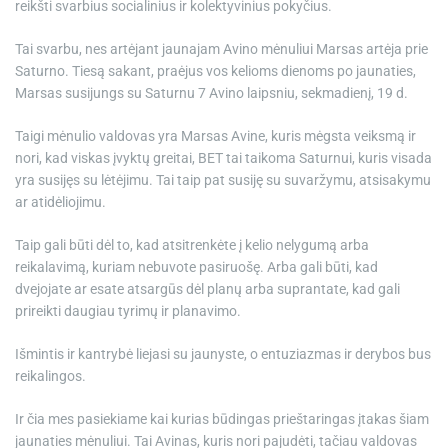
reikšti svarbius socialinius ir kolektyvinius pokyčius.
Tai svarbu, nes artėjant jaunajam Avino mėnuliui Marsas artėja prie
Saturno. Tiesą sakant, praėjus vos kelioms dienoms po jaunaties,
Marsas susijungs su Saturnu 7 Avino laipsniu, sekmadienį, 19 d.
Taigi mėnulio valdovas yra Marsas Avine, kuris mėgsta veiksmą ir
nori, kad viskas įvyktų greitai, BET tai taikoma Saturnui, kuris visada
yra susijęs su lėtėjimu. Tai taip pat susiję su suvaržymu, atsisakymu
ar atidėliojimu.
Taip gali būti dėl to, kad atsitrenkėte į kelio nelygumą arba
reikalavimą, kuriam nebuvote pasiruošę. Arba gali būti, kad
dvejojate ar esate atsargūs dėl planų arba suprantate, kad gali
prireikti daugiau tyrimų ir planavimo.
Išmintis ir kantrybė liejasi su jaunyste, o entuziazmas ir derybos bus
reikalingos.
Ir čia mes pasiekiame kai kurias būdingas prieštaringas įtakas šiam
jaunaties mėnuliui. Tai Avinas, kuris nori pajudėti, tačiau valdovas