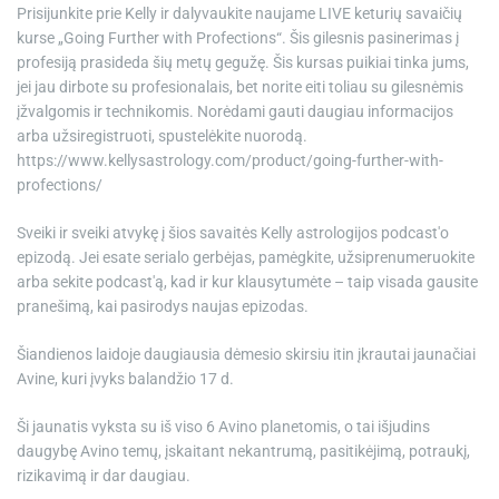
Prisijunkite prie Kelly ir dalyvaukite naujame LIVE keturių savaičių
kurse „Going Further with Profections“. Šis gilesnis pasinerimas į
profesiją prasideda šių metų gegužę. Šis kursas puikiai tinka jums,
jei jau dirbote su profesionalais, bet norite eiti toliau su gilesnėmis
įžvalgomis ir technikomis. Norėdami gauti daugiau informacijos
arba užsiregistruoti, spustelėkite nuorodą.
https://www.kellysastrology.com/product/going-further-with-
profections/
Sveiki ir sveiki atvykę į šios savaitės Kelly astrologijos podcast'o
epizodą. Jei esate serialo gerbėjas, pamėgkite, užsiprenumeruokite
arba sekite podcast'ą, kad ir kur klausytumėte – taip visada gausite
pranešimą, kai pasirodys naujas epizodas.
Šiandienos laidoje daugiausia dėmesio skirsiu itin įkrautai jaunačiai
Avine, kuri įvyks balandžio 17 d.
Ši jaunatis vyksta su iš viso 6 Avino planetomis, o tai išjudins
daugybę Avino temų, įskaitant nekantrumą, pasitikėjimą, potraukį,
rizikavimą ir dar daugiau.