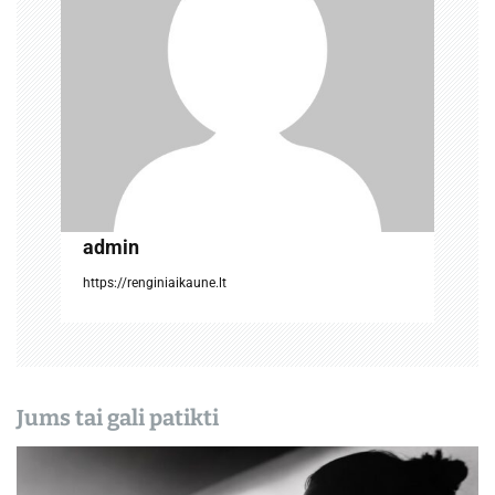
t
a
r
p
į
r
admin
a
https://renginiaikaune.lt
š
ų
Jums tai gali patikti