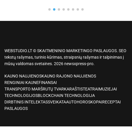
WEBSTUDIO.LT © SKAITMENINIO MARKETINGO PASLAUGOS. SEO
tekstų rašymas, turinio kūrimas, straipsnių rašymas ir talpinimas į
mūsų valdomas svetaines. 2026 newsxpress-pro.
KAUNO NAUJIENOS
KAUNO RAJONO NAUJIENOS
RENGINIAI KAUNE
FINANSAI
TRANSPORTO MARŠRUTŲ TVARKARAŠTIS
TEATRAI
MUZIEJAI
TECHNOLOGIJOS
BLOCKCHAIN TECHNOLOGIJA
DIRBTINIS INTELEKTAS
SVEIKATA
AUTO
HOROSKOPAI
RECEPTAI
PASLAUGOS