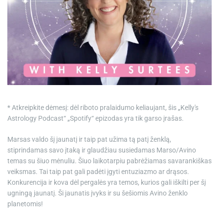
e
* Atkreipkite dėmesį: dėl riboto pralaidumo keliaujant, šis „Kelly's
Astrology Podcast“ „Spotify“ epizodas yra tik garso įrašas.
Marsas valdo šį jaunatį ir taip pat užima tą patį ženklą,
stiprindamas savo įtaką ir glaudžiau susiedamas Marso/Avino
temas su šiuo mėnuliu. Šiuo laikotarpiu pabrėžiamas savarankiškas
veiksmas. Tai taip pat gali padėti įgyti entuziazmo ar drąsos.
Konkurencija ir kova dėl pergalės yra temos, kurios gali iškilti per šį
ugningą jaunatį. Ši jaunatis įvyks ir su šešiomis Avino ženklo
planetomis!