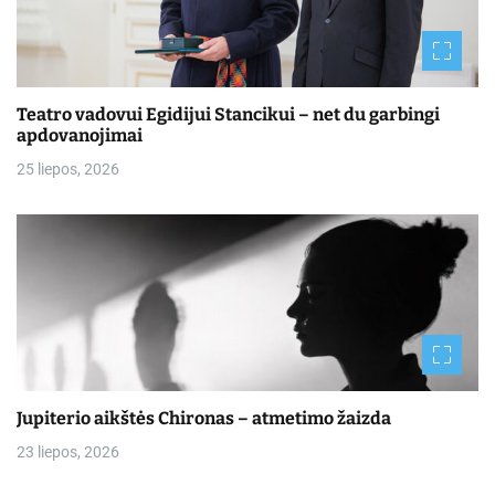
Teatro vadovui Egidijui Stancikui – net du garbingi
apdovanojimai
25 liepos, 2026
Jupiterio aikštės Chironas – atmetimo žaizda
23 liepos, 2026