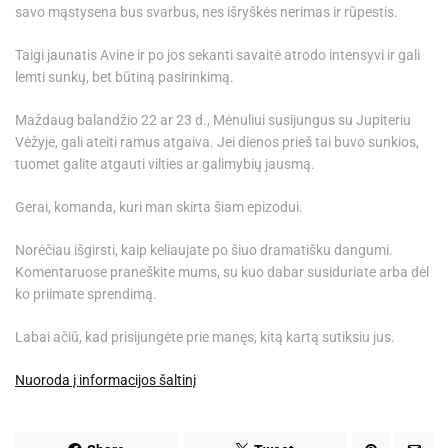
savo mąstysena bus svarbus, nes išryškės nerimas ir rūpestis.
Taigi jaunatis Avine ir po jos sekanti savaitė atrodo intensyvi ir gali
lemti sunkų, bet būtiną pasirinkimą.
Maždaug balandžio 22 ar 23 d., Mėnuliui susijungus su Jupiteriu
Vėžyje, gali ateiti ramus atgaiva. Jei dienos prieš tai buvo sunkios,
tuomet galite atgauti vilties ar galimybių jausmą.
Gerai, komanda, kuri man skirta šiam epizodui.
Norėčiau išgirsti, kaip keliaujate po šiuo dramatišku dangumi.
Komentaruose praneškite mums, su kuo dabar susiduriate arba dėl
ko priimate sprendimą.
Labai ačiū, kad prisijungėte prie manęs, kitą kartą sutiksiu jus.
Nuoroda į informacijos šaltinį