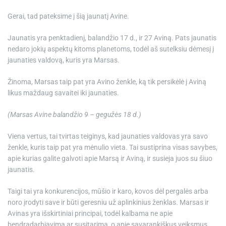
Gerai, tad pateksime į šią jaunatį Avine.
Jaunatis yra penktadienį, balandžio 17 d., ir 27 Aviną. Pats jaunatis
nedaro jokių aspektų kitoms planetoms, todėl aš sutelksiu dėmesį į
jaunaties valdovą, kuris yra Marsas.
Žinoma, Marsas taip pat yra Avino ženkle, ką tik persikėlė į Aviną
likus maždaug savaitei iki jaunaties.
(Marsas Avine balandžio 9 – gegužės 18 d.)
Viena vertus, tai tvirtas teiginys, kad jaunaties valdovas yra savo
ženkle, kuris taip pat yra mėnulio vieta. Tai sustiprina visas savybes,
apie kurias galite galvoti apie Marsą ir Aviną, ir susieja juos su šiuo
jaunatis.
Taigi tai yra konkurencijos, mūšio ir karo, kovos dėl pergalės arba
noro įrodyti save ir būti geresniu už aplinkinius ženklas. Marsas ir
Avinas yra išskirtiniai principai, todėl kalbama ne apie
bendradarbiavimą ar susitarimą, o apie savarankiškus veiksmus.