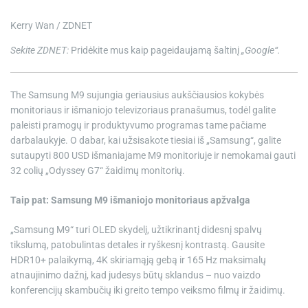
e
Kerry Wan / ZDNET
Sekite ZDNET:
Pridėkite mus kaip pageidaujamą šaltinį
„Google“.
The
Samsung M9
sujungia geriausius aukščiausios kokybės
monitoriaus ir išmaniojo televizoriaus pranašumus, todėl galite
paleisti pramogų ir produktyvumo programas tame pačiame
darbalaukyje. O dabar, kai užsisakote tiesiai iš „Samsung“, galite
sutaupyti 800 USD išmaniajame M9 monitoriuje ir nemokamai gauti
32 colių „Odyssey G7“ žaidimų monitorių.
Taip pat: Samsung M9 išmaniojo monitoriaus apžvalga
„Samsung M9“ turi OLED skydelį, užtikrinantį didesnį spalvų
tikslumą, patobulintas detales ir ryškesnį kontrastą. Gausite
HDR10+ palaikymą, 4K skiriamąją gebą ir 165 Hz maksimalų
atnaujinimo dažnį, kad judesys būtų sklandus – nuo ​​vaizdo
konferencijų skambučių iki greito tempo veiksmo filmų ir žaidimų.