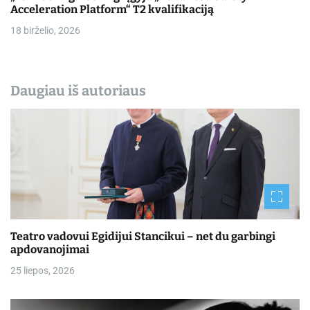
Acceleration Platform“ T2 kvalifikaciją
18 birželio, 2026
Daugiau iš autoriaus
Teatro vadovui Egidijui Stancikui – net du garbingi
apdovanojimai
25 liepos, 2026