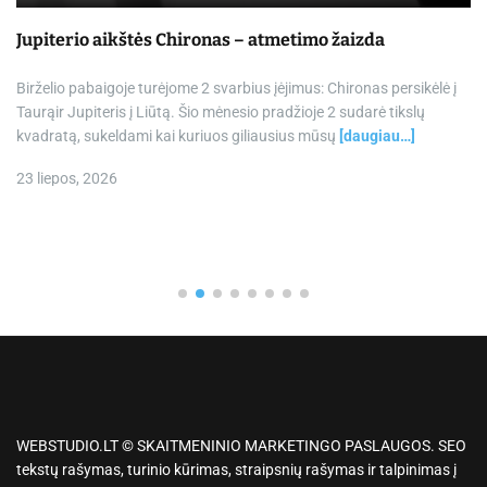
Jupiterio aikštės Chironas – atmetimo žaizda
Birželio pabaigoje turėjome 2 svarbius įėjimus: Chironas persikėlė į
Taurąir Jupiteris į Liūtą. Šio mėnesio pradžioje 2 sudarė tikslų
kvadratą, sukeldami kai kuriuos giliausius mūsų
[daugiau…]
23 liepos, 2026
WEBSTUDIO.LT © SKAITMENINIO MARKETINGO PASLAUGOS. SEO
tekstų rašymas, turinio kūrimas, straipsnių rašymas ir talpinimas į