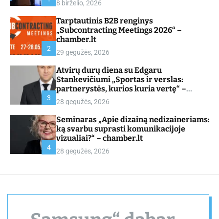
8 birželio, 2026
d
e
Tarptautinis B2B renginys
„Subcontracting Meetings 2026“ –
chamber.lt
2
29 gegužės, 2026
Atvirų durų diena su Edgaru
Stankevičiumi „Sportas ir verslas:
partnerystės, kurios kuria vertę“ –
chamber.lt
3
28 gegužės, 2026
Seminaras „Apie dizainą nedizaineriams:
ką svarbu suprasti komunikacijoje
vizualiai?“ – chamber.lt
4
28 gegužės, 2026