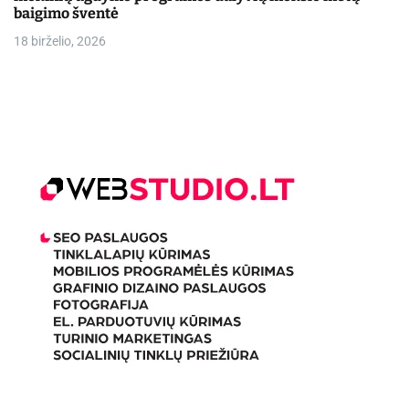
baigimo šventė
18 birželio, 2026