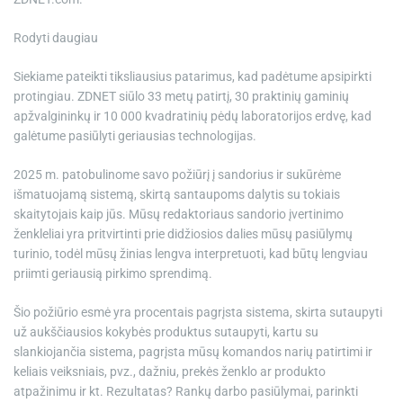
Rodyti daugiau
Siekiame pateikti tiksliausius patarimus, kad padėtume apsipirkti
protingiau. ZDNET siūlo 33 metų patirtį, 30 praktinių gaminių
apžvalgininkų ir 10 000 kvadratinių pėdų laboratorijos erdvę, kad
galėtume pasiūlyti geriausias technologijas.
2025 m. patobulinome savo požiūrį į sandorius ir sukūrėme
išmatuojamą sistemą, skirtą santaupoms dalytis su tokiais
skaitytojais kaip jūs. Mūsų redaktoriaus sandorio įvertinimo
ženkleliai yra pritvirtinti prie didžiosios dalies mūsų pasiūlymų
turinio, todėl mūsų žinias lengva interpretuoti, kad būtų lengviau
priimti geriausią pirkimo sprendimą.
Šio požiūrio esmė yra procentais pagrįsta sistema, skirta sutaupyti
už aukščiausios kokybės produktus sutaupyti, kartu su
slankiojančia sistema, pagrįsta mūsų komandos narių patirtimi ir
keliais veiksniais, pvz., dažniu, prekės ženklo ar produkto
atpažinimu ir kt. Rezultatas? Rankų darbo pasiūlymai, parinkti