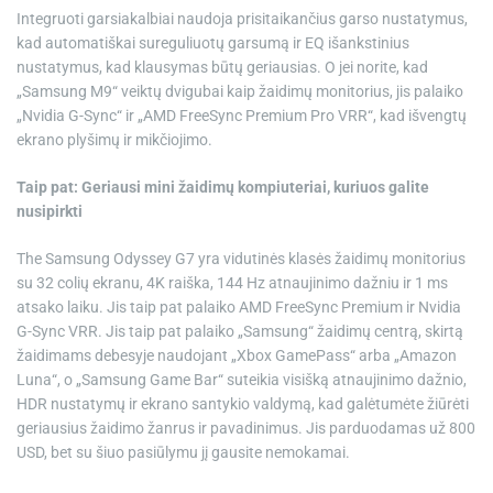
Integruoti garsiakalbiai naudoja prisitaikančius garso nustatymus,
kad automatiškai sureguliuotų garsumą ir EQ išankstinius
nustatymus, kad klausymas būtų geriausias. O jei norite, kad
„Samsung M9“ veiktų dvigubai kaip žaidimų monitorius, jis palaiko
„Nvidia G-Sync“ ir „AMD FreeSync Premium Pro VRR“, kad išvengtų
ekrano plyšimų ir mikčiojimo.
Taip pat:
Geriausi mini žaidimų kompiuteriai, kuriuos galite
nusipirkti
The
Samsung Odyssey G7
yra vidutinės klasės žaidimų monitorius
su 32 colių ekranu, 4K raiška, 144 Hz atnaujinimo dažniu ir 1 ms
atsako laiku. Jis taip pat palaiko AMD FreeSync Premium ir Nvidia
G-Sync VRR. Jis taip pat palaiko „Samsung“ žaidimų centrą, skirtą
žaidimams debesyje naudojant „Xbox GamePass“ arba „Amazon
Luna“, o „Samsung Game Bar“ suteikia visišką atnaujinimo dažnio,
HDR nustatymų ir ekrano santykio valdymą, kad galėtumėte žiūrėti
geriausius žaidimo žanrus ir pavadinimus. Jis parduodamas už 800
USD, bet su šiuo pasiūlymu jį gausite nemokamai.