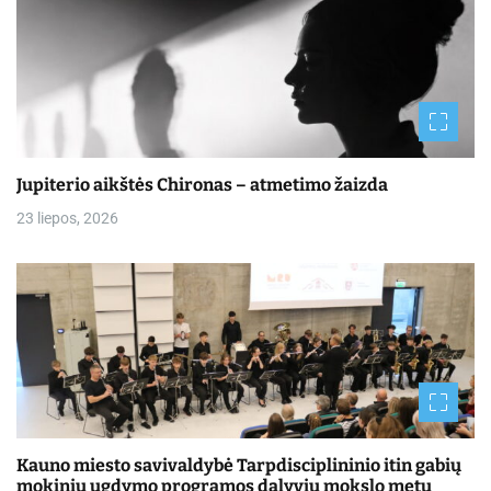
Jupiterio aikštės Chironas – atmetimo žaizda
23 liepos, 2026
Kauno miesto savivaldybė Tarpdisciplininio itin gabių
mokinių ugdymo programos dalyvių mokslo metų