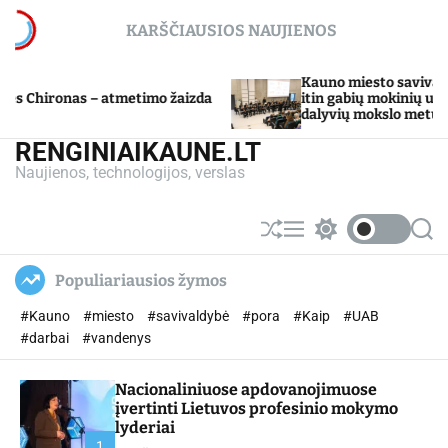
S
KARŠČIAUSIOS NAUJIENOS
k
i
p
Kauno miesto savivaldybė Tarpdiscip
– atmetimo žaizda
t
itin gabių mokinių ugdymo program
dalyvių mokslo metų baigimo šventė
o
c
RENGINIAIKAUNE.LT
o
Naujienos, technologijos, verslas
n
t
e
S
M
S
S
n
h
e
w
e
u
n
i
a
t
Populiariausios žymos
ff
u
t
r
l
c
c
#Kauno
#miesto
#savivaldybė
#pora
#Kaip
#UAB
e
h
h
c
#darbai
#vandenys
o
l
Nacionaliniuose apdovanojimuose
o
r
įvertinti Lietuvos profesinio mokymo
m
lyderiai
o
1