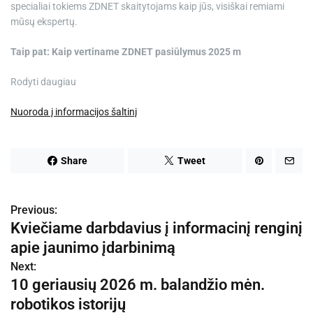
specialiai tokiems ZDNET skaitytojams kaip jūs, visiškai remiami
mūsų ekspertų.
Taip pat:
Kaip vertiname ZDNET pasiūlymus 2025 m
Rodyti daugiau
Nuoroda į informacijos šaltinį
Share
Tweet
Previous:
N
Kviečiame darbdavius į informacinį renginį
a
apie jaunimo įdarbinimą
v
Next:
10 geriausių 2026 m. balandžio mėn.
i
robotikos istorijų