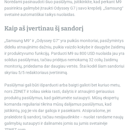
Norėdami pasinaudoti šiuo pasiūlymu, įsitikinkite, kad perkant M9
pasirinkta galimybė įtraukti Odyssey G7 į savo krepšelį. „Samsung“
svetainė automatiškai taikys nuolaidas.
Kaip aš įvertinau šį sandorį
„Samsung M9“ ir „Odyssey G7“ yra puikūs monitoriai, pasižymintys
dideliu atnaujinimo dažniu, puikia vaizdo kokybe ir daugybe žaidimų
ir produktyvumo funkcijų. Parduoti M9 su 800 USD nuolaida jau yra
solidus pasiūlymas, tačiau pridėjus nemokamą 32 colių žaidimų
monitorių, pridedama dar daugiau vertės. Štai kodėl šiam sandoriui
skyriau 5/5 redaktoriaus įvertinimą.
Pasiūlymai gali būti išparduoti arba baigti galioti bet kuriuo metu,
nors ZDNET ir toliau siekia rasti, dalytis ir atnaujinti geriausius
produktų pasiūlymus, kad galėtumėte sutaupyti. Mūsų ekspertų
komanda reguliariai tikrina mūsų dalijamus pasiūlymus, kad
įsitikintų, jog jie vis dar galioja ir pasiekiami. Atsiprašome, jei
praleidote šį sandorį, tačiau nesijaudinkite – nuolat randame naujų
galimybių sutaupyti ir dalinamės jomis su jumis svetainėje
ZDNET.com.