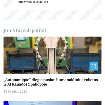
https://renginiaikaune.lt
a
š
ų
Jums tai gali patikti
„Autonomique“ diegia pusiau humanoidinius robotus
ir AI Kanados 1 pakopoje
18 birželio, 2026