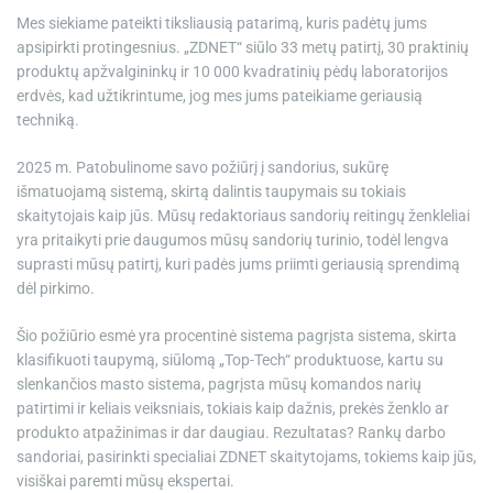
Mes siekiame pateikti tiksliausią patarimą, kuris padėtų jums
apsipirkti protingesnius. „ZDNET“ siūlo 33 metų patirtį, 30 praktinių
produktų apžvalgininkų ir 10 000 kvadratinių pėdų laboratorijos
erdvės, kad užtikrintume, jog mes jums pateikiame geriausią
techniką.
2025 m. Patobulinome savo požiūrį į sandorius, sukūrę
išmatuojamą sistemą, skirtą dalintis taupymais su tokiais
skaitytojais kaip jūs. Mūsų redaktoriaus sandorių reitingų ženkleliai
yra pritaikyti prie daugumos mūsų sandorių turinio, todėl lengva
suprasti mūsų patirtį, kuri padės jums priimti geriausią sprendimą
dėl pirkimo.
Šio požiūrio esmė yra procentinė sistema pagrįsta sistema, skirta
klasifikuoti taupymą, siūlomą „Top-Tech“ produktuose, kartu su
slenkančios masto sistema, pagrįsta mūsų komandos narių
patirtimi ir keliais veiksniais, tokiais kaip dažnis, prekės ženklo ar
produkto atpažinimas ir dar daugiau. Rezultatas? Rankų darbo
sandoriai, pasirinkti specialiai ZDNET skaitytojams, tokiems kaip jūs,
visiškai paremti mūsų ekspertai.