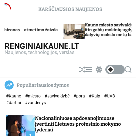
S
KARŠČIAUSIOS NAUJIENOS
k
i
p
Kauno miesto savivaldybė Tarpdisciplinin
etimo žaizda
t
itin gabių mokinių ugdymo programos
dalyvių mokslo metų baigimo šventė
o
c
RENGINIAIKAUNE.LT
o
Naujienos, technologijos, verslas
n
t
e
S
M
S
S
n
h
e
w
e
u
n
i
a
t
Populiariausios žymos
ff
u
t
r
l
c
c
#Kauno
#miesto
#savivaldybė
#pora
#Kaip
#UAB
e
h
h
c
#darbai
#vandenys
o
l
Nacionaliniuose apdovanojimuose
o
r
įvertinti Lietuvos profesinio mokymo
m
lyderiai
o
1