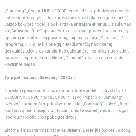
„Samsung“
„Crystal UHD U8000F“
yra biudžetui pritaikytas modelis,
suteikiantis daugybę intelektualių funkcijų ir tinkamos garso bei
vaizdo kokybės, todėl jis puikiai tinka antrajam ekranui. Jis sukurtas
su „Samsung Knox“ apsaugos lustu, siekiant patobulinti duomenų
apsaugą ir skaitmeninį privatumą, taip pat palaiko „Samsung TV+“
programą, kuri suteikia prieigą prie tūkstančių nemokamų,
tiesioginės televizijos kanalų, kad galėtumėte neatsilikti nuo vietinių
naujienų ir sporto, žiūrėti filmus „Demand“ arba iš naujo surasti
klasikines laidas.
Taip pat: mačiau „Samsung“ 2025 m
Norėdami pasinaudoti šiuo sandoriu, turite pridėti ir „Crystal UHD
U8000F“, ir „QN90F“ arba „QN80F“ į savo krepšelį, o „Samsung“
svetainė automatiškai pritaikys nuolaidą. „Samsung“ siūlo šį „Bogo“
susitarimą per rugsėjo 7 d., Tačiau turėsite skubėti, nes akcijos gali
išparduoti iki oficialios pabaigos datos.
Žinoma, šis susitarimas nepatiks visiems. Bet jei jūs buvote 98 colių