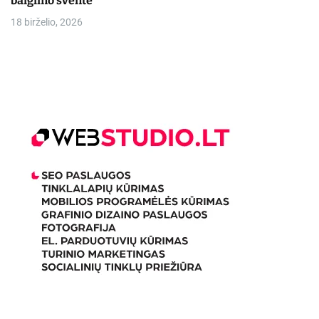
baigimo šventė
18 birželio, 2026