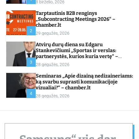
8 birželio, 2026
d
e
Tarptautinis B2B renginys
„Subcontracting Meetings 2026“ –
chamber.lt
2
29 gegužės, 2026
Atvirų durų diena su Edgaru
Stankevičiumi „Sportas ir verslas:
partnerystės, kurios kuria vertę“ –
chamber.lt
3
28 gegužės, 2026
Seminaras „Apie dizainą nedizaineriams:
ką svarbu suprasti komunikacijoje
vizualiai?“ – chamber.lt
4
28 gegužės, 2026