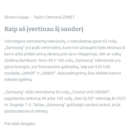
Ekrano kopija – Taylor Clemons/ZDNET
Kaip aš įvertinau šį sandorį
Visi mėgsta nemokamą televizorių, o nemokamai gauti 65 colių
„Samsung“ yra puiki vertė tiems, kurie nori atnaujinti kelis ekranus iš
karto arba pridėti antrą ekraną prie savo miegamojo, den ar vaikų
žaidimų kambario. Nors 98 ir 100 colių „Samsung“ televizoriai yra
gana brangūs, yra finansavimo galimybių, taip pat 620 USD
nuolaida „QN90F“ ir „QN80F“, kad palengvintų šios didelės kainos
etiketės įgėlimą.
„Samsung“ siūlo nemokamą 65 colių „Crystal UHD U8000F“,
įsigydamas tinkamą 98 arba 100 colių „Neo QLED“ televiziją iki 2025
m. Rugsėjo 7 d. Tačiau „Samsung“ gali baigti sandorį anksti, jei jis
parduodamas iš vienetų.
Parodyk daugiau