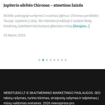
Jupiterio aikštės Chironas – atmetimo žaizda
Birželio pabaigoje turėjome 2 svarbius įėjimus: Chironas persikėlė į
Taurąir Jupiteris į Liūtą. Šio mėnesio pradžioje 2 sudarė tikslų
kvadratą, sukeldami kai kuriuos giliausius mūsų
[daugiau…]
23 liepos, 2026
WEBSTUDIO.LT © SKAITMENINIO MARKETINGO PASLAUGOS. SEO
tekstų rašymas, turinio kūrimas, straipsnių rašymas ir talpinimas į
mūsų valdomas svetaines. 2026 newsxpress-pro.