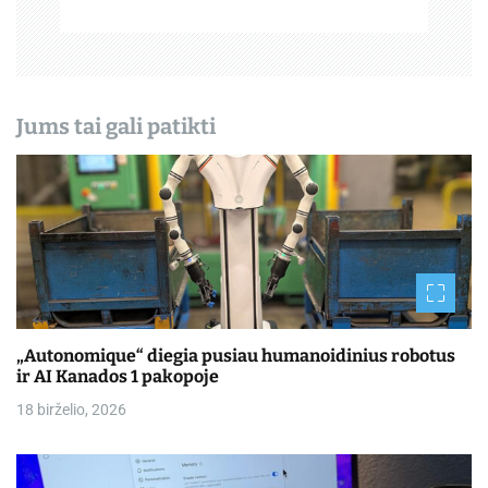
š
ų
Jums tai gali patikti
„Autonomique“ diegia pusiau humanoidinius robotus
ir AI Kanados 1 pakopoje
18 birželio, 2026