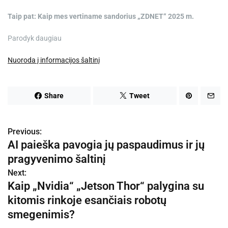
Taip pat:
Kaip mes vertiname sandorius „ZDNET“ 2025 m.
Parodyk daugiau
Nuoroda į informacijos šaltinį
Share
Tweet
Previous:
N
AI paieška pavogia jų paspaudimus ir jų
a
pragyvenimo šaltinį
v
Next:
Kaip „Nvidia“ „Jetson Thor“ palygina su
i
kitomis rinkoje esančiais robotų
g
smegenimis?