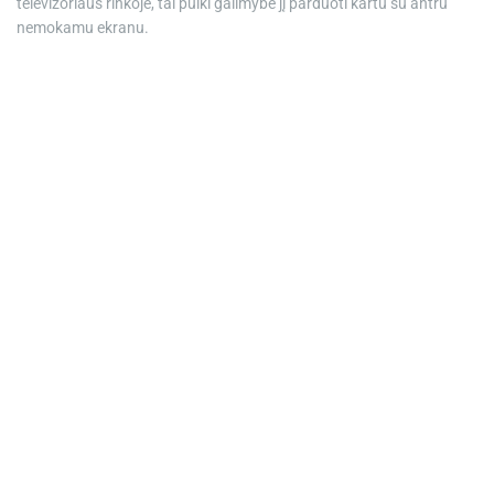
televizoriaus rinkoje, tai puiki galimybė jį parduoti kartu su antru
nemokamu ekranu.