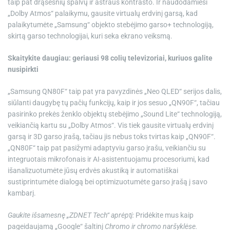
taip pat drąsesnių spalvų ir aštraus kontrasto. Ir naudodamiesi
„Dolby Atmos“ palaikymu, gausite virtualų erdvinį garsą, kad
palaikytumėte „Samsung“ objekto stebėjimo garso+ technologiją,
skirtą garso technologijai, kuri seka ekrano veiksmą.
Skaitykite daugiau: geriausi 98 colių televizoriai, kuriuos galite
nusipirkti
„Samsung QN80F“ taip pat yra pavyzdinės „Neo QLED“ serijos dalis,
siūlanti daugybę tų pačių funkcijų, kaip ir jos sesuo „QN90F“, tačiau
pasirinko prekės ženklo objektų stebėjimo „Sound Lite“ technologiją,
veikiančią kartu su „Dolby Atmos“. Vis tiek gausite virtualų erdvinį
garsą ir 3D garso įrašą, tačiau jis nebus toks tvirtas kaip „QN90F“.
„QN80F“ taip pat pasižymi adaptyviu garso įrašu, veikiančiu su
integruotais mikrofonais ir AI-asistentuojamu procesoriumi, kad
išanalizuotumėte jūsų erdvės akustiką ir automatiškai
sustiprintumėte dialogą bei optimizuotumėte garso įrašą į savo
kambarį.
Gaukite išsamesnę „ZDNET Tech“ aprėptį:
Pridėkite mus kaip
pageidaujamą „Google“ šaltinį
Chromo ir chromo naršyklėse.