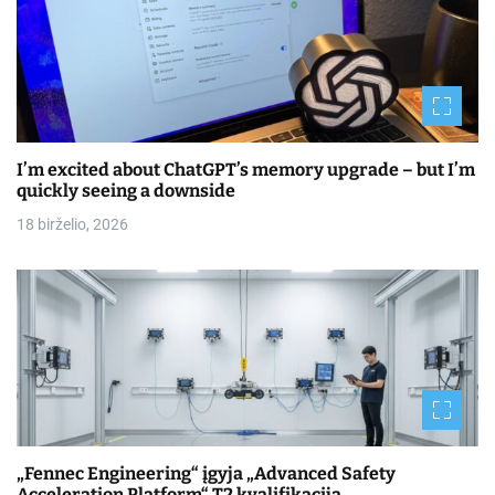
I’m excited about ChatGPT’s memory upgrade – but I’m
quickly seeing a downside
18 birželio, 2026
„Fennec Engineering“ įgyja „Advanced Safety
Acceleration Platform“ T2 kvalifikaciją