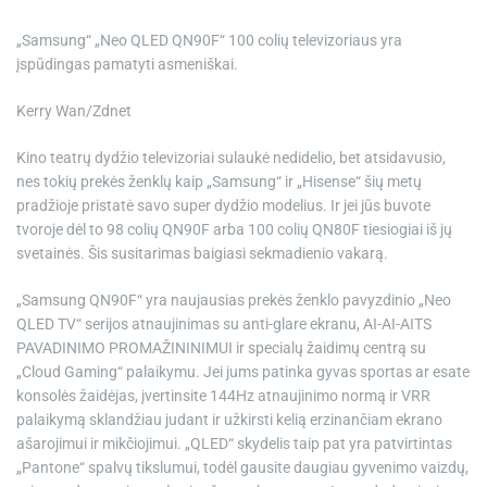
e
„Samsung“ „Neo QLED QN90F“ 100 colių televizoriaus yra
įspūdingas pamatyti asmeniškai.
Kerry Wan/Zdnet
Kino teatrų dydžio televizoriai sulaukė nedidelio, bet atsidavusio,
nes tokių prekės ženklų kaip „Samsung“ ir „Hisense“ šių metų
pradžioje pristatė savo super dydžio modelius. Ir jei jūs buvote
tvoroje dėl to
98 colių QN90F
arba
100 colių QN80F
tiesiogiai iš jų
svetainės. Šis susitarimas baigiasi sekmadienio vakarą.
„Samsung QN90F“ yra naujausias prekės ženklo pavyzdinio „Neo
QLED TV“ serijos atnaujinimas su anti-glare ekranu, AI-AI-AITS
PAVADINIMO PROMAŽININIMUI ir specialų žaidimų centrą su
„Cloud Gaming“ palaikymu. Jei jums patinka gyvas sportas ar esate
konsolės žaidėjas, įvertinsite 144Hz atnaujinimo normą ir VRR
palaikymą sklandžiau judant ir užkirsti kelią erzinančiam ekrano
ašarojimui ir mikčiojimui. „QLED“ skydelis taip pat yra patvirtintas
„Pantone“ spalvų tikslumui, todėl gausite daugiau gyvenimo vaizdų,