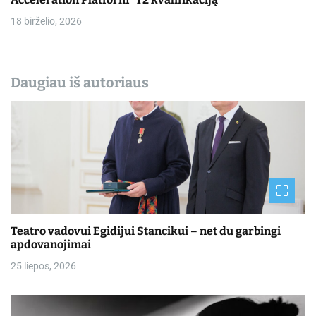
18 birželio, 2026
Daugiau iš autoriaus
Teatro vadovui Egidijui Stancikui – net du garbingi
apdovanojimai
25 liepos, 2026