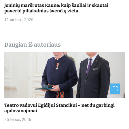
Joninių maršrutas Kaune: kaip šauliai ir skautai
pavertė piliakalnius švenčių vieta
11 birželio, 2026
Daugiau iš autoriaus
Teatro vadovui Egidijui Stancikui – net du garbingi
apdovanojimai
25 liepos, 2026