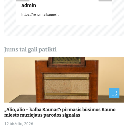
admin
a
https://renginiaikaune.lt
š
ų
Jums tai gali patikti
„Alio, alio – kalba Kaunas“: pirmasis būsimos Kauno
miesto muziejaus parodos signalas
12 birželio, 2026