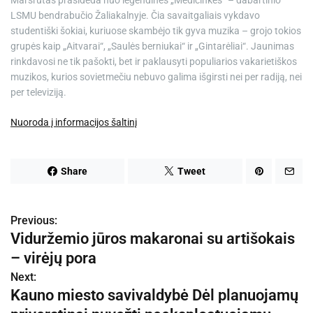
Maršrutas prasideda nuo legendinės „Medicinkės“ – dabartinio
LSMU bendrabučio Žaliakalnyje. Čia savaitgaliais vykdavo
studentiški šokiai, kuriuose skambėjo tik gyva muzika – grojo tokios
grupės kaip „Aitvarai“, „Saulės berniukai“ ir „Gintarėliai“. Jaunimas
rinkdavosi ne tik pašokti, bet ir paklausyti populiarios vakarietiškos
muzikos, kurios sovietmečiu nebuvo galima išgirsti nei per radiją, nei
per televiziją.
Nuoroda į informacijos šaltinį
Share
Tweet
Previous:
N
Viduržemio jūros makaronai su artišokais
a
– virėjų pora
v
Next:
Kauno miesto savivaldybė Dėl planuojamų
i