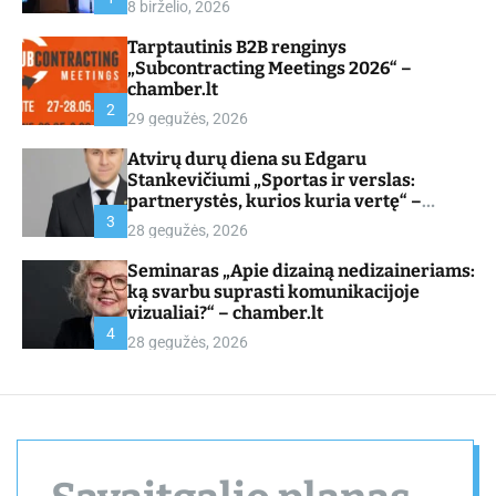
8 birželio, 2026
d
e
Tarptautinis B2B renginys
„Subcontracting Meetings 2026“ –
chamber.lt
2
29 gegužės, 2026
Atvirų durų diena su Edgaru
Stankevičiumi „Sportas ir verslas:
partnerystės, kurios kuria vertę“ –
chamber.lt
3
28 gegužės, 2026
Seminaras „Apie dizainą nedizaineriams:
ką svarbu suprasti komunikacijoje
vizualiai?“ – chamber.lt
4
28 gegužės, 2026