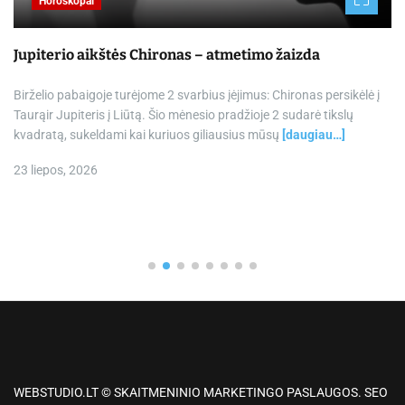
Horoskopai
Jupiterio aikštės Chironas – atmetimo žaizda
Birželio pabaigoje turėjome 2 svarbius įėjimus: Chironas persikėlė į
Taurąir Jupiteris į Liūtą. Šio mėnesio pradžioje 2 sudarė tikslų
kvadratą, sukeldami kai kuriuos giliausius mūsų
[daugiau…]
23 liepos, 2026
WEBSTUDIO.LT © SKAITMENINIO MARKETINGO PASLAUGOS. SEO