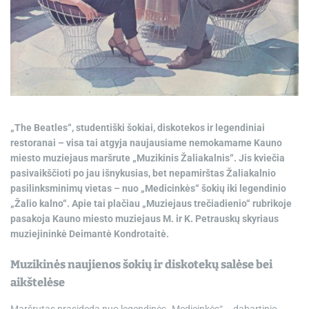
e
„The Beatles“, studentiški šokiai, diskotekos ir legendiniai
restoranai – visa tai atgyja naujausiame nemokamame Kauno
miesto muziejaus maršrute „Muzikinis Žaliakalnis“. Jis kviečia
pasivaikščioti po jau išnykusias, bet nepamirštas Žaliakalnio
pasilinksminimų vietas – nuo „Medicinkės“ šokių iki legendinio
„Žalio kalno“. Apie tai plačiau „Muziejaus trečiadienio“ rubrikoje
pasakoja Kauno miesto muziejaus M. ir K. Petrauskų skyriaus
muziejininkė Deimantė Kondrotaitė.
Muzikinės naujienos šokių ir diskotekų salėse bei
aikštelėse