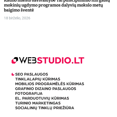
Kauno miesto savivaldybė Tarpdisciplininio itin gabių
mokinių ugdymo programos dalyvių mokslo metų
baigimo šventė
18 birželio, 2026