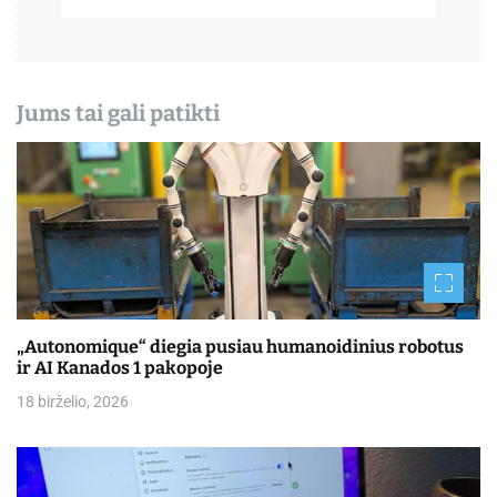
š
ų
Jums tai gali patikti
„Autonomique“ diegia pusiau humanoidinius robotus
ir AI Kanados 1 pakopoje
18 birželio, 2026