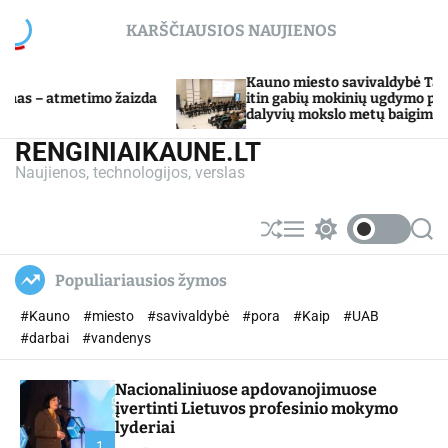
S
KARŠČIAUSIOS NAUJIENOS
k
i
p
Kauno miesto savivaldybė Tarpdisciplininio
 žaizda
t
itin gabių mokinių ugdymo programos
dalyvių mokslo metų baigimo šventė
o
c
RENGINIAIKAUNE.LT
o
Naujienos, technologijos, verslas
n
t
e
S
M
S
S
n
h
e
w
e
u
n
i
a
t
Populiariausios žymos
ff
u
t
r
l
c
c
#Kauno
#miesto
#savivaldybė
#pora
#Kaip
#UAB
e
h
h
c
#darbai
#vandenys
o
l
Nacionaliniuose apdovanojimuose
o
r
įvertinti Lietuvos profesinio mokymo
m
lyderiai
o
1