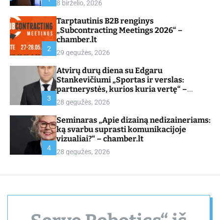
8 birželio, 2026
d
e
Tarptautinis B2B renginys
„Subcontracting Meetings 2026“ –
chamber.lt
2
29 gegužės, 2026
Atvirų durų diena su Edgaru
Stankevičiumi „Sportas ir verslas:
partnerystės, kurios kuria vertę“ –
chamber.lt
3
28 gegužės, 2026
Seminaras „Apie dizainą nedizaineriams:
ką svarbu suprasti komunikacijoje
vizualiai?“ – chamber.lt
4
28 gegužės, 2026