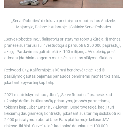
e
„Serve Robotics“ dislokavo pristatymo robotus Los Andžele,
Majamyje, Dalase ir Atlantoje. | Šaltinis: Serve Robotics
„Serve Robotics Inc.“, šaligatvių pristatymo robotų kūrėja, šį mėnesį
pranešė susitarusi su investuotojais parduoti 6 250 000 paprastųjų
akcijų. Pardavimas gali atnešti iki 100 milijonų JAV dolerių, prieš
atimant įdarbinimo agento mokesčius ir kitas siūlymo išlaidas.
Redwood City, Kalifornijoje įsikūrusi bendrovė teigė, kad iš
pasiūlymo gautas pajamas panaudos bendriems įmonės tikslams,
įskaitant apyvartinį kapitalą.
2021 m. atsiskyrusi nuo „Uber“, „Serve Robotics“ pranešė, kad
užbaigė dešimtis tūkstančių pristatymų įmonės partneriams,
tokiems kaip „Uber Eats“ ir „7-Eleven“. Bendrovė teigė, kad ji turi
keičiamų daugiamečių kontraktų, įskaitant susitarimą dislokuoti iki
2 000 pristatymo.
robotai
Uber Eats platformoje keliose JAV
rinkose. Iki šiol „Serve“ teigė, kad baigė daugiau nei 100 000