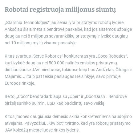
Robotai registruoja milijonus siuntų
„Starship Technologies“ jau seniai yra pristatymo robotų lyderė.
Anksčiau šiais metais bendrovė paskelbė, kad jos sistemos užbaigė
daugiau nei 8 milijonus savarankiškų pristatymų ir įveikė daugiau
nei 10 milijonų mylių visame pasaulyje.
Kitas svarbus „Serve Robotics“ konkurentas yra „Coco Robotics“,
kuri įvykdė daugiau nei 500 000 nulinės emisijos pristatymų
didžiuosiuose JAV miestuose, tokiuose kaip Los Andželas, Čikaga ir
Majamis. Ji taip pat teikia paslaugas Helsinkyje, savo pirmoje
Europos rinkoje.
Be to, „Coco“ bendradarbiauja su „Uber“ ir „DoorDash“. Bendrovė
birželį surinko 80 mln. USD, kad padidintų savo veiklą.
Kitos įmonės daugiausia dėmesio skiria konkretesniems naudojimo
atvejams. Pavyzdžiui, „Kiwibot“ tvirtino, kad yra robotų pristatymo
JAV koledžų miesteliuose rinkos lyderis.