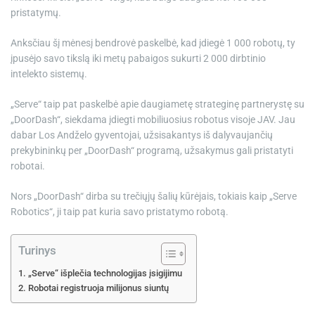
pristatymų.
Anksčiau šį mėnesį bendrovė paskelbė, kad įdiegė 1 000 robotų, ty
įpusėjo savo tikslą iki metų pabaigos sukurti 2 000 dirbtinio
intelekto sistemų.
„Serve“ taip pat paskelbė apie daugiametę strateginę partnerystę su
„DoorDash“, siekdama įdiegti mobiliuosius robotus visoje JAV. Jau
dabar Los Andželo gyventojai, užsisakantys iš dalyvaujančių
prekybininkų per „DoorDash“ programą, užsakymus gali pristatyti
robotai.
Nors „DoorDash“ dirba su trečiųjų šalių kūrėjais, tokiais kaip „Serve
Robotics“, ji taip pat kuria savo pristatymo robotą.
Turinys
„Serve“ išplečia technologijas įsigijimu
Robotai registruoja milijonus siuntų