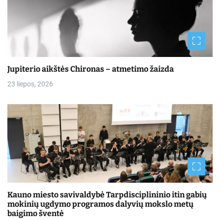
Jupiterio aikštės Chironas – atmetimo žaizda
23 liepos, 2026
Kauno miesto savivaldybė Tarpdisciplininio itin gabių
mokinių ugdymo programos dalyvių mokslo metų
baigimo šventė