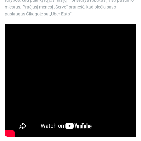
tarybos, kad palaikytų jos misiją – pristatyti robotus į viso pasaulio
miestus. Praėjusį mėnesį „Serve“ pranešė, kad plečia savo
paslaugas Čikagoje su „Uber Eats“.