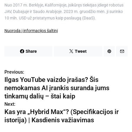
Nuo 2017 m. Berklyje, Kalifornijoje, įsikūręs tiekėjas įdiegė robotus
JAV, Dubajuje ir Saudo Arabijoje. 2023 m. gruodžio mėn. ji surinko
10 mln. USD už pristatymus kaip paslaugą (DaaS).
Nuoroda į informacijos šaltinį
Share
Tweet
Previous:
N
Ilgas YouTube vaizdo įrašas? Šis
a
nemokamas AI įrankis suranda jums
v
tinkamų dalių – štai kaip
Next:
i
Kas yra „Hybrid Max“? (Specifikacijos ir
g
istorija) | Kasdienis važiavimas
a