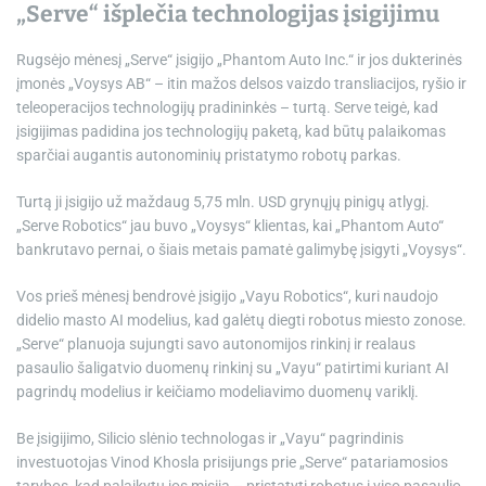
„Serve“ išplečia technologijas įsigijimu
Rugsėjo mėnesį „Serve“ įsigijo „Phantom Auto Inc.“ ir jos dukterinės
įmonės „Voysys AB“ – itin mažos delsos vaizdo transliacijos, ryšio ir
teleoperacijos technologijų pradininkės – turtą. Serve teigė, kad
įsigijimas padidina jos technologijų paketą, kad būtų palaikomas
sparčiai augantis autonominių pristatymo robotų parkas.
Turtą ji įsigijo už maždaug 5,75 mln. USD grynųjų pinigų atlygį.
„Serve Robotics“ jau buvo „Voysys“ klientas, kai „Phantom Auto“
bankrutavo pernai, o šiais metais pamatė galimybę įsigyti „Voysys“.
Vos prieš mėnesį bendrovė įsigijo „Vayu Robotics“, kuri naudojo
didelio masto AI modelius, kad galėtų diegti robotus miesto zonose.
„Serve“ planuoja sujungti savo autonomijos rinkinį ir realaus
pasaulio šaligatvio duomenų rinkinį su „Vayu“ patirtimi kuriant AI
pagrindų modelius ir keičiamo modeliavimo duomenų variklį.
Be įsigijimo, Silicio slėnio technologas ir „Vayu“ pagrindinis
investuotojas Vinod Khosla prisijungs prie „Serve“ patariamosios