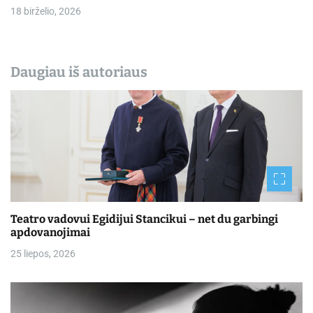
18 birželio, 2026
Daugiau iš autoriaus
Teatro vadovui Egidijui Stancikui – net du garbingi
apdovanojimai
25 liepos, 2026