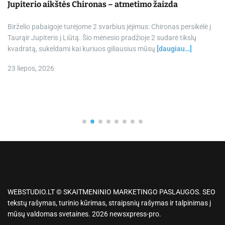
Jupiterio aikštės Chironas – atmetimo žaizda
Birželio pabaigoje turėjome 2 svarbius įėjimus: Chironas persikėlė į
Taurąir Jupiteris į Liūtą. Šio mėnesio pradžioje 2 sudarė tikslų
kvadratą, sukeldami kai kuriuos giliausius mūsų
[daugiau…]
23 liepos, 2026
WEBSTUDIO.LT © SKAITMENINIO MARKETINGO PASLAUGOS. SEO
tekstų rašymas, turinio kūrimas, straipsnių rašymas ir talpinimas į
mūsų valdomas svetaines. 2026 newsxpress-pro.