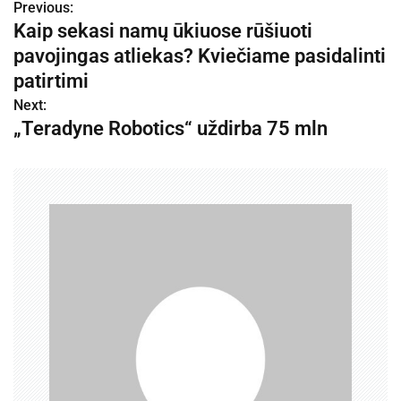
Previous:
N
Kaip sekasi namų ūkiuose rūšiuoti
a
pavojingas atliekas? Kviečiame pasidalinti
v
patirtimi
Next:
i
„Teradyne Robotics“ uždirba 75 mln
g
a
c
i
j
a
t
a