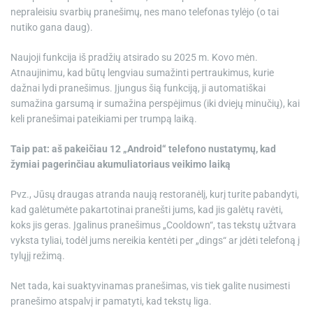
nepraleisiu svarbių pranešimų, nes mano telefonas tylėjo (o tai
nutiko gana daug).
Naujoji funkcija iš pradžių atsirado su 2025 m. Kovo mėn.
Atnaujinimu, kad būtų lengviau sumažinti pertraukimus, kurie
dažnai lydi pranešimus. Įjungus šią funkciją, ji automatiškai
sumažina garsumą ir sumažina perspėjimus (iki dviejų minučių), kai
keli pranešimai pateikiami per trumpą laiką.
Taip pat: aš pakeičiau 12 „Android“ telefono nustatymų, kad
žymiai pagerinčiau akumuliatoriaus veikimo laiką
Pvz., Jūsų draugas atranda naują restoranėlį, kurį turite pabandyti,
kad galėtumėte pakartotinai pranešti jums, kad jis galėtų ravėti,
koks jis geras. Įgalinus pranešimus „Cooldown“, tas tekstų užtvara
vyksta tyliai, todėl jums nereikia kentėti per „dings“ ar įdėti telefoną į
tylųjį režimą.
Net tada, kai suaktyvinamas pranešimas, vis tiek galite nusimesti
pranešimo atspalvį ir pamatyti, kad tekstų liga.