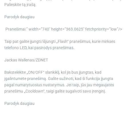
Palieskite tą įrašą.
Parodyk daugiau
Pranešimai.” width=”740″ height=”363.0625″ fetchpriority=”low”/>
Taip pat galite įjungti/išjungti „Flash“ pranešimus, kurie mirksės
telefono LED, kai pasirodys pranešimas.
Jackas Wallenas/ZDNET
Bakstelėkite „ON/OFF“ slankiklį, kol jis bus įjungtas, kad
įgalintumėte pranešimą. Galite sužinoti, kad ši funkcija įjungta
pagal numatytuosius nustatymus. Jei taip, jūs jau mėgaujatės
pranešimu „Cooldown“, taigi galite sugalvoti savo įrenginį.
Parodyk daugiau