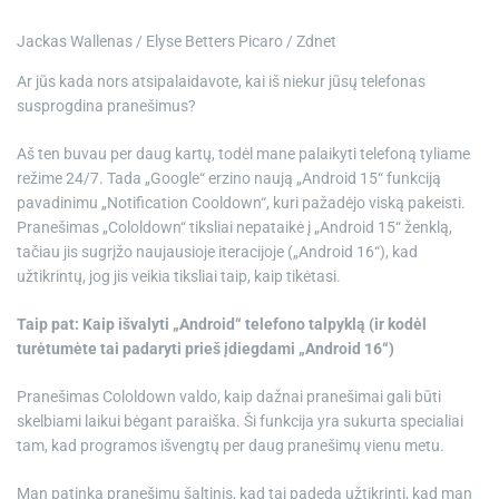
e
Jackas Wallenas / Elyse Betters Picaro / Zdnet
Ar jūs kada nors atsipalaidavote, kai iš niekur jūsų telefonas
susprogdina pranešimus?
Aš ten buvau per daug kartų, todėl mane palaikyti telefoną tyliame
režime 24/7. Tada „Google“ erzino naują „Android 15“ funkciją
pavadinimu „Notification Cooldown“, kuri pažadėjo viską pakeisti.
Pranešimas „Cololdown“ tiksliai nepataikė į „Android 15“ ženklą,
tačiau jis sugrįžo naujausioje iteracijoje („Android 16“), kad
užtikrintų, jog jis veikia tiksliai taip, kaip tikėtasi.
Taip pat:
Kaip išvalyti „Android“ telefono talpyklą (ir kodėl
turėtumėte tai padaryti prieš įdiegdami „Android 16“)
Pranešimas Cololdown valdo, kaip dažnai pranešimai gali būti
skelbiami laikui bėgant paraiška. Ši funkcija yra sukurta specialiai
tam, kad programos išvengtų per daug pranešimų vienu metu.
Man patinka pranešimų šaltinis, kad tai padeda užtikrinti, kad man