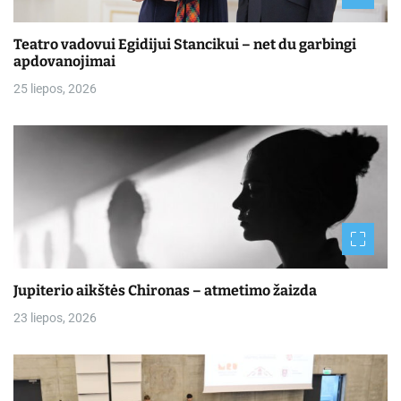
Teatro vadovui Egidijui Stancikui – net du garbingi
apdovanojimai
25 liepos, 2026
Jupiterio aikštės Chironas – atmetimo žaizda
23 liepos, 2026