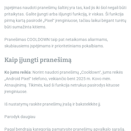
Įspėjimas naudoti pranešimų šaltinį yra tas, kad jis iki šiol negali būti
pritaikytas. Galite įjungti arba išjungti funkciją, ir viskas. Ši funkcija
pirmą kartą pasirodė „Pixel“ įrenginiuose, tačiau laikui bėgant turėtų
būti sumažinta kitiems.
Pranešimas COOLDOWN taip pat netaikomas aliarmams,
skubiausiems įspėjimams ir prioritetiniams pokalbiams.
Kaip įjungti pranešimą
Ko jums reikia
: Norint naudoti pranešimų „Cooldown“, jums reikės
„Android Pixel“ telefono, veikiančio bent 2025 m. Kovo mėn.
Atnaujinimą. Tikimės, kad ši funkcija netrukus pasirodys kituose
įrenginiuose.
Iš nustatymų raskite pranešimų įrašą ir bakstelėkite jį.
Parodyk daugiau
Pagal bendrąją kategoriją pamatysite pranešimų apvalkalo sąrašą.