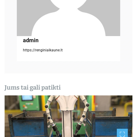
r
p
į
admin
r
https://renginiaikaune.lt
a
š
ų
Jums tai gali patikti