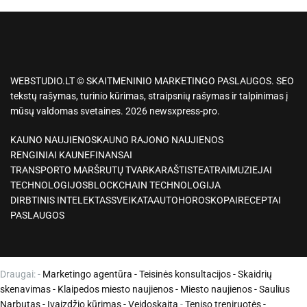
WEBSTUDIO.LT © SKAITMENINIO MARKETINGO PASLAUGOS. SEO
tekstų rašymas, turinio kūrimas, straipsnių rašymas ir talpinimas į
mūsų valdomas svetaines. 2026 newsxpress-pro.
KAUNO NAUJIENOS
KAUNO RAJONO NAUJIENOS
RENGINIAI KAUNE
FINANSAI
TRANSPORTO MARŠRUTŲ TVARKARAŠTIS
TEATRAI
MUZIEJAI
TECHNOLOGIJOS
BLOCKCHAIN TECHNOLOGIJA
DIRBTINIS INTELEKTAS
SVEIKATA
AUTO
HOROSKOPAI
RECEPTAI
PASLAUGOS
Draugai: -
Marketingo agentūra
-
Teisinės konsultacijos
-
Skaidrių
skenavimas
-
Klaipedos miesto naujienos
-
Miesto naujienos
-
Saulius
Narbutas
-
Įvaizdžio kūrimas
-
Veidoskaita
-
Teniso treniruotės
-