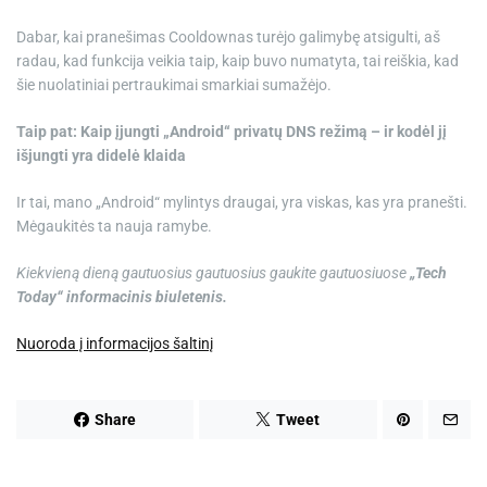
Dabar, kai pranešimas Cooldownas turėjo galimybę atsigulti, aš
radau, kad funkcija veikia taip, kaip buvo numatyta, tai reiškia, kad
šie nuolatiniai pertraukimai smarkiai sumažėjo.
Taip pat: Kaip įjungti „Android“ privatų DNS režimą – ir kodėl jį
išjungti yra didelė klaida
Ir tai, mano „Android“ mylintys draugai, yra viskas, kas yra pranešti.
Mėgaukitės ta nauja ramybe.
Kiekvieną dieną gautuosius gautuosius gaukite gautuosiuose
„Tech
Today“ informacinis biuletenis.
Nuoroda į informacijos šaltinį
Share
Tweet