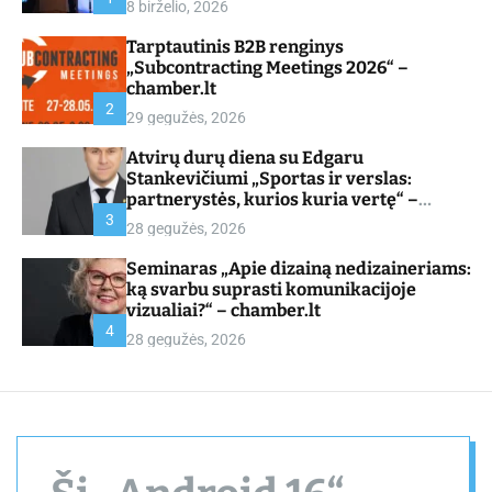
8 birželio, 2026
d
e
Tarptautinis B2B renginys
„Subcontracting Meetings 2026“ –
chamber.lt
2
29 gegužės, 2026
Atvirų durų diena su Edgaru
Stankevičiumi „Sportas ir verslas:
partnerystės, kurios kuria vertę“ –
chamber.lt
3
28 gegužės, 2026
Seminaras „Apie dizainą nedizaineriams:
ką svarbu suprasti komunikacijoje
vizualiai?“ – chamber.lt
4
28 gegužės, 2026