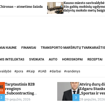
Kauno miesto savivaldybė Tarpdisciplininio
o žaizda
itin gabių mokinių ugdymo programos
dalyvių mokslo metų baigimo šventė
NIAI KAUNE
FINANSAI
TRANSPORTO MARŠRUTŲ TVARKARAŠTI
NIS INTELEKTAS
SVEIKATA
AUTO
HOROSKOPAI
RECEPTAI
ivaldybė
#pora
#Kaip
#UAB
#darbai
#vandenys
Tarptautinis B2B
Atvirų durų d
renginys
Edgaru Stank
„Subcontracting
„Sportas ir ve
Meetings 2026“ –
partnerystės,
2
3
29 gegužės, 2026
28 gegužės, 2026
chamber.lt
kuria vertę“ –