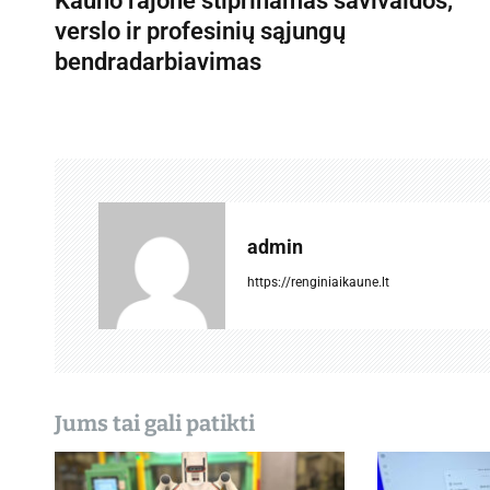
Kauno rajone stiprinamas savivaldos,
a
verslo ir profesinių sąjungų
v
bendradarbiavimas
i
g
a
c
admin
i
https://renginiaikaune.lt
j
a
t
a
Jums tai gali patikti
r