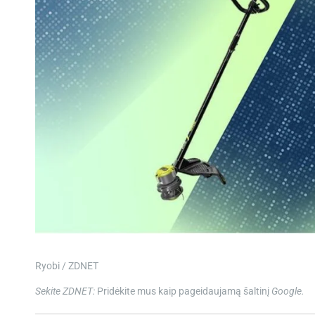
Ryobi / ZDNET
Sekite ZDNET:
Pridėkite mus kaip pageidaujamą šaltinį
Google.