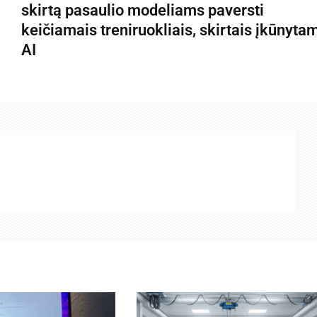
skirtą pasaulio modeliams paversti
keičiamais treniruokliais, skirtais įkūnyta
AI