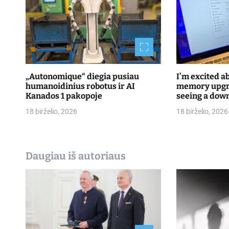
p
į
r
a
„Autonomique“ diegia pusiau
I’m excited a
š
humanoidinius robotus ir AI
memory upgra
Kanados 1 pakopoje
seeing a dow
ų
18 birželio, 2026
18 birželio, 2026
Daugiau iš autoriaus