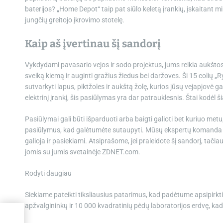
baterijos? „Home Depot“ taip pat siūlo keletą įrankių, įskaitant min
jungčių greitojo įkrovimo stotelę.
Kaip aš įvertinau šį sandorį
Vykdydami pavasario vejos ir sodo projektus, jums reikia aukštos k
sveiką kiemą ir auginti gražius žiedus bei daržoves. Ši 15 colių „
sutvarkyti lapus, piktžoles ir aukštą žolę, kurios jūsų vejapjovė 
elektrinį įrankį, šis pasiūlymas yra dar patrauklesnis. Štai kodėl 
Pasiūlymai gali būti išparduoti arba baigti galioti bet kuriuo metu,
pasiūlymus, kad galėtumėte sutaupyti. Mūsų ekspertų komanda regu
galioja ir pasiekiami. Atsiprašome, jei praleidote šį sandorį, tač
jomis su jumis svetainėje ZDNET.com.
Rodyti daugiau
Siekiame pateikti tiksliausius patarimus, kad padėtume apsipirkti
apžvalgininkų ir 10 000 kvadratinių pėdų laboratorijos erdvę, kad