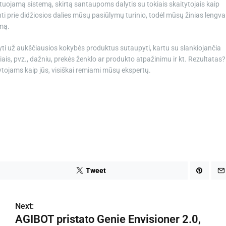
uojamą sistemą, skirtą santaupoms dalytis su tokiais skaitytojais kaip
inti prie didžiosios dalies mūsų pasiūlymų turinio, todėl mūsų žinias lengva
imą.
yti už aukščiausios kokybės produktus sutaupyti, kartu su slankiojančia
iais, pvz., dažniu, prekės ženklo ar produkto atpažinimu ir kt. Rezultatas?
ytojams kaip jūs, visiškai remiami mūsų ekspertų.
Tweet
Next:
AGIBOT pristato Genie Envisioner 2.0,