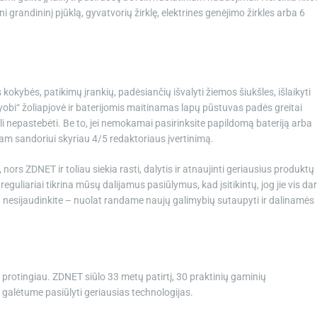
i grandininį pjūklą, gyvatvorių žirklę, elektrines genėjimo žirkles arba 6
okybės, patikimų įrankių, padėsiančių išvalyti žiemos šiukšles, išlaikyti
Ryobi“ žoliapjovė ir baterijomis maitinamas lapų pūstuvas padės greitai
gali nepastebėti. Be to, jei nemokamai pasirinksite papildomą bateriją arba
šiam sandoriui skyriau 4/5 redaktoriaus įvertinimą.
 nors ZDNET ir toliau siekia rasti, dalytis ir atnaujinti geriausius produktų
liariai tikrina mūsų dalijamus pasiūlymus, kad įsitikintų, jog jie vis dar
iau nesijaudinkite – nuolat randame naujų galimybių sutaupyti ir dalinamės
 protingiau. ZDNET siūlo 33 metų patirtį, 30 praktinių gaminių
 galėtume pasiūlyti geriausias technologijas.