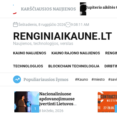
S
cikui – net du
Jupiterio aikštės Chironas – atmetim
k
KARŠČIAUSIOS NAUJIENOS
i
p
Šeštadienis, 8 rugpjūčio 2026
9
:
08
:
12
AM
t
o
RENGINIAIKAUNE.LT
c
o
Naujienos, technologijos, verslas
n
KAUNO NAUJIENOS
KAUNO RAJONO NAUJIENOS
RENGI
t
e
n
TECHNOLOGIJOS
BLOCKCHAIN TECHNOLOGIJA
DIRBTI
t
Populiariausios žymos
#Kauno
#miesto
#sav
Nacionaliniuose
apdovanojimuose
įvertinti Lietuvos
profesinio mokymo
1
8 birželio, 2026
lyderiai