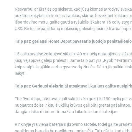
Nesvarbu, ar jūs tiesiog siekiate, kad jūsų kiemas atrodytų sveika
aukštos kokybės elektrinius įrankius, skirtus beveik bet kokiam 
išpardavimo metu, galite gauti a
ryšulėlis
įskaitant 15 colių stygi
USD. Be to, be papildomų mokesčių galėsite pasirinkti arba papil
Taip pat: geriausi Home Depot pavasario juodojo penktadienio
15 colių styginė žoliapjovė siūlo iki 40 minučių naudojimo visiškai 
jūsų vejapjovė galėjo praleisti. Jame taip pat yra „Ryobi“ tvirtinimo
kaip stulpinis pjūklas arba gyvatvorių žirklės. Dėl to jis puikiai t
laikyti.
Taip pat:
Geriausi elektriniai atsuktuvai, kuriuos galite nusipirk
The
Ryobi lapų pūstuvas
gali sukelti vėjo greitį iki 130 mylių per 
nupjautos žolės ir kitų šiukšlių krūvos gali būti greitai pašalinto
daugiau laiko dirbdami ir mažiau laiko keisdami baterijas.
Rinkinyje yra viena baterija ir įkrovimo stotelė, todėl galite pradėt
papildomą bateriją be papildomo mokesčio. Tai reiškia, kad dirbdam