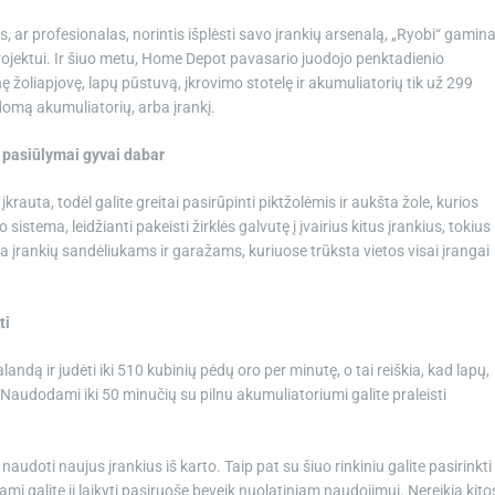
s, ar profesionalas, norintis išplėsti savo įrankių arsenalą, „Ryobi“ gamin
projektui. Ir šiuo metu, Home Depot pavasario juodojo penktadienio
nę žoliapjovę, lapų pūstuvą, įkrovimo stotelę ir akumuliatorių tik už 299
domą akumuliatorių, arba įrankį.
 pasiūlymai gyvai dabar
įkrauta, todėl galite greitai pasirūpinti piktžolėmis ir aukšta žole, kurios
 sistema, leidžianti pakeisti žirklės galvutę į įvairius kitus įrankius, tokius
inka įrankių sandėliukams ir garažams, kuriuose trūksta vietos visai įrangai
ti
valandą ir judėti iki 510 kubinių pėdų oro per minutę, o tai reiškia, kad lapų,
s. Naudodami iki 50 minučių su pilnu akumuliatoriumi galite praleisti
i naudoti naujus įrankius iš karto. Taip pat su šiuo rinkiniu galite pasirinkti
i galite jį laikyti pasiruošę beveik nuolatiniam naudojimui. Nereikia kito