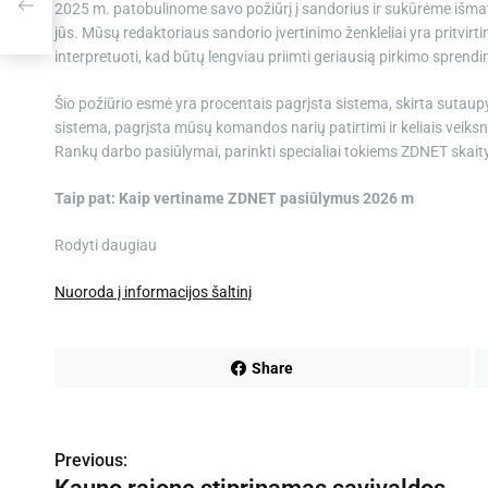
2025 m. patobulinome savo požiūrį į sandorius ir sukūrėme išmat
jūs. Mūsų redaktoriaus sandorio įvertinimo ženkleliai yra pritvirt
interpretuoti, kad būtų lengviau priimti geriausią pirkimo sprend
Šio požiūrio esmė yra procentais pagrįsta sistema, skirta sutaup
sistema, pagrįsta mūsų komandos narių patirtimi ir keliais veiksn
Rankų darbo pasiūlymai, parinkti specialiai tokiems ZDNET skait
Taip pat:
Kaip vertiname ZDNET pasiūlymus 2026 m
Rodyti daugiau
Nuoroda į informacijos šaltinį
Share
N
Previous: