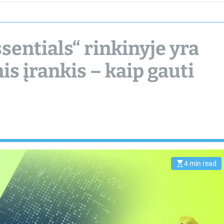
chamber.lt
sentials“ rinkinyje yra
s įrankis – kaip gauti
4 min read
E
s
t
i
m
a
t
e
d