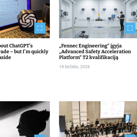
bout ChatGPT’s
„Fennec Engineering“ įgyja
de – but I’m quickly
„Advanced Safety Acceleration
nside
Platform“ T2 kvalifikaciją
18 birželio, 2026