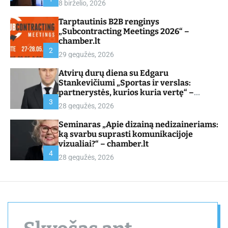
8 birželio, 2026
d
e
Tarptautinis B2B renginys
„Subcontracting Meetings 2026“ –
chamber.lt
2
29 gegužės, 2026
Atvirų durų diena su Edgaru
Stankevičiumi „Sportas ir verslas:
partnerystės, kurios kuria vertę“ –
chamber.lt
3
28 gegužės, 2026
Seminaras „Apie dizainą nedizaineriams:
ką svarbu suprasti komunikacijoje
vizualiai?“ – chamber.lt
4
28 gegužės, 2026