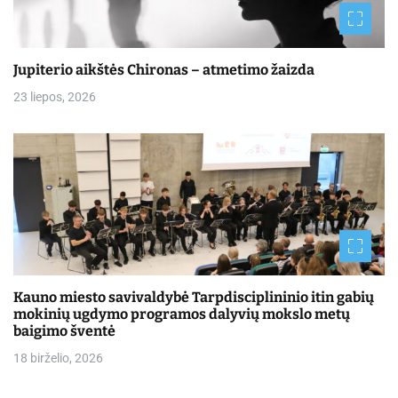
Jupiterio aikštės Chironas – atmetimo žaizda
23 liepos, 2026
Kauno miesto savivaldybė Tarpdisciplininio itin gabių
mokinių ugdymo programos dalyvių mokslo metų
baigimo šventė
18 birželio, 2026