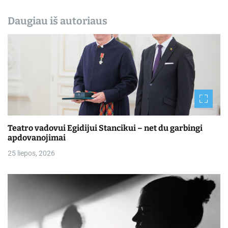
Daugiau iš autoriaus
Teatro vadovui Egidijui Stancikui – net du garbingi
apdovanojimai
25 liepos, 2026