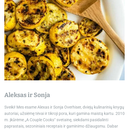
e
Aleksas ir Sonja
Sveiki! Mes esame Alexas ir Sonja Overhiser, dviejų kulinarinių knygų
autoriai, užsiėmę tėvai ir tikroji pora, kuri gamina maistą kartu. 2010
m. įkūrėme „A Couple Cooks“ svetainę, siekdami pasidalinti
paprastais, sezoniniais receptais ir gaminimo džiaugsmu. Dabar