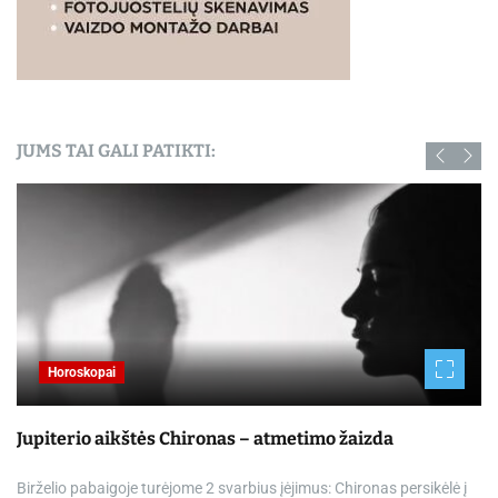
JUMS TAI GALI PATIKTI:
Horoskopai
Jupiterio aikštės Chironas – atmetimo žaizda
Birželio pabaigoje turėjome 2 svarbius įėjimus: Chironas persikėlė į