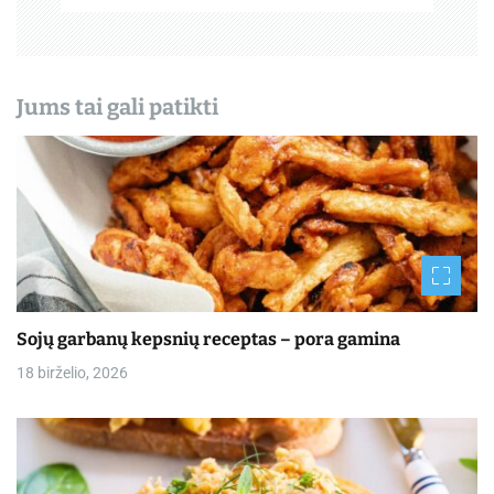
ų
Jums tai gali patikti
Sojų garbanų kepsnių receptas – pora gamina
18 birželio, 2026