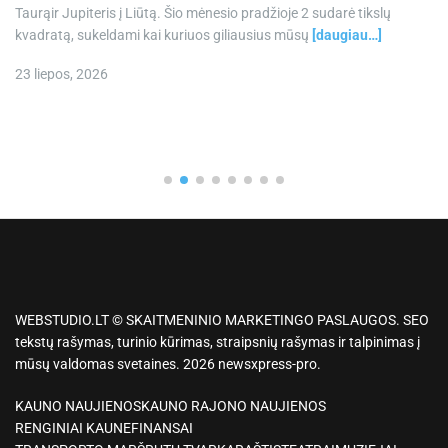
Taurąir Jupiteris į Liūtą. Šio mėnesio pradžioje 2 sudarė tikslų
kvadratą, sukeldami kai kuriuos giliausius mūsų
[daugiau…]
23 liepos, 2026
WEBSTUDIO.LT © SKAITMENINIO MARKETINGO PASLAUGOS. SEO
tekstų rašymas, turinio kūrimas, straipsnių rašymas ir talpinimas į
mūsų valdomas svetaines. 2026 newsxpress-pro.
KAUNO NAUJIENOS
KAUNO RAJONO NAUJIENOS
RENGINIAI KAUNE
FINANSAI