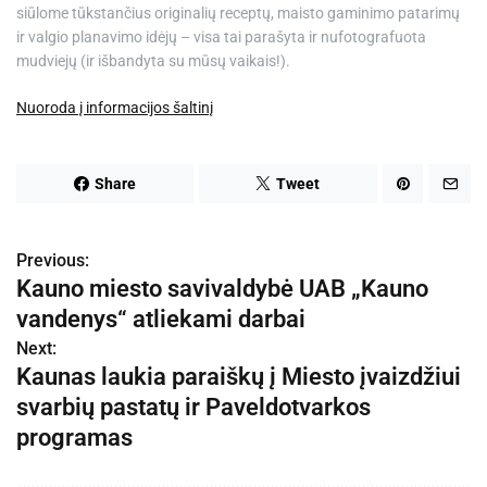
siūlome tūkstančius originalių receptų, maisto gaminimo patarimų
ir valgio planavimo idėjų – visa tai parašyta ir nufotografuota
mudviejų (ir išbandyta su mūsų vaikais!).
Nuoroda į informacijos šaltinį
Share
Tweet
Previous:
N
Kauno miesto savivaldybė UAB „Kauno
a
vandenys“ atliekami darbai
v
Next:
Kaunas laukia paraiškų į Miesto įvaizdžiui
i
svarbių pastatų ir Paveldotvarkos
g
programas
a