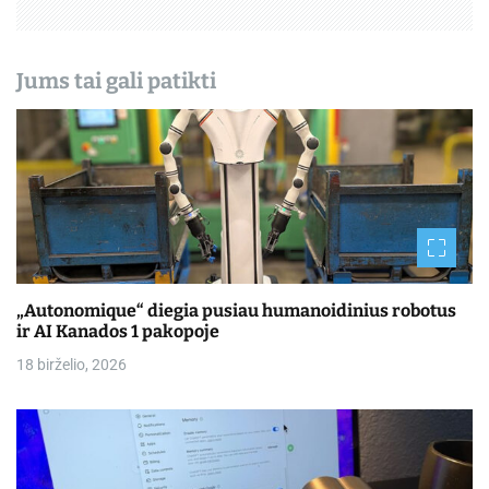
š
ų
Jums tai gali patikti
„Autonomique“ diegia pusiau humanoidinius robotus
ir AI Kanados 1 pakopoje
18 birželio, 2026