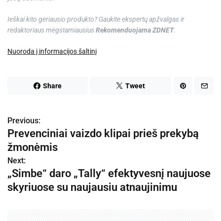
Ieškai kito geriausio produkto? Gaukite ekspertų apžvalgas ir
redaktoriaus mėgstamiausius
Rekomenduojama ZDNET
.
Nuoroda į informacijos šaltinį
Share
Tweet
Previous:
N
Prevenciniai vaizdo klipai prieš prekybą
a
žmonėmis
v
Next:
„Simbe“ daro „Tally“ efektyvesnį naujuose
i
skyriuose su naujausiu atnaujinimu
g
a