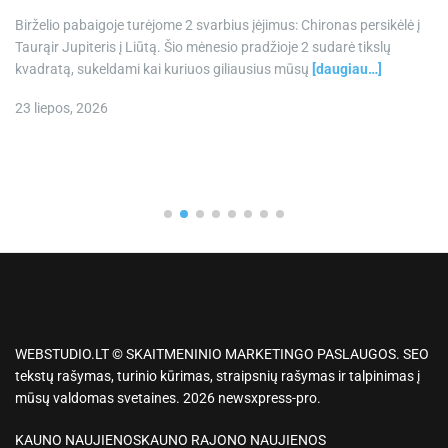
Birželio pabaigoje turėjome 2 svarbius įėjimus: Chironas persikėlė į
Taurąir Jupiteris į Liūtą. Šio mėnesio pradžioje 2 sudarė tikslų
kvadratą, sukeldami kai kuriuos giliausius mūsų
[daugiau…]
23 liepos, 2026
WEBSTUDIO.LT © SKAITMENINIO MARKETINGO PASLAUGOS. SEO
tekstų rašymas, turinio kūrimas, straipsnių rašymas ir talpinimas į
mūsų valdomas svetaines. 2026 newsxpress-pro.
KAUNO NAUJIENOS
KAUNO RAJONO NAUJIENOS