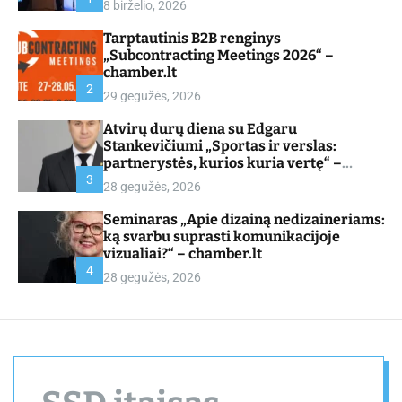
8 birželio, 2026
d
e
Tarptautinis B2B renginys
„Subcontracting Meetings 2026“ –
chamber.lt
2
29 gegužės, 2026
Atvirų durų diena su Edgaru
Stankevičiumi „Sportas ir verslas:
partnerystės, kurios kuria vertę“ –
chamber.lt
3
28 gegužės, 2026
Seminaras „Apie dizainą nedizaineriams:
ką svarbu suprasti komunikacijoje
vizualiai?“ – chamber.lt
4
28 gegužės, 2026