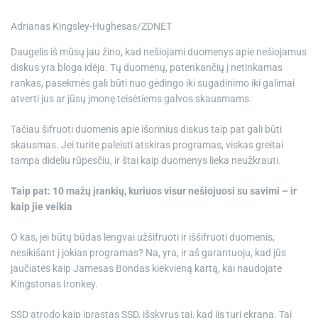
e
Adrianas Kingsley-Hughesas/ZDNET
Daugelis iš mūsų jau žino, kad nešiojami duomenys apie nešiojamus
diskus yra bloga idėja. Tų duomenų, patenkančių į netinkamas
rankas, pasekmės gali būti nuo gėdingo iki sugadinimo iki galimai
atverti jus ar jūsų įmonę teisėtiems galvos skausmams.
Tačiau šifruoti duomenis apie išorinius diskus taip pat gali būti
skausmas. Jei turite paleisti atskiras programas, viskas greitai
tampa dideliu rūpesčiu, ir štai kaip duomenys lieka neužkrauti.
Taip pat: 10 mažų įrankių, kuriuos visur nešiojuosi su savimi – ir
kaip jie veikia
O kas, jei būtų būdas lengvai užšifruoti ir iššifruoti duomenis,
nesikišant į jokias programas? Na, yra, ir aš garantuoju, kad jūs
jaučiatės kaip Jamesas Bondas kiekvieną kartą, kai naudojate
Kingstonas Ironkey
.
SSD atrodo kaip įprastas SSD, išskyrus tai, kad jis turi ekraną. Tai