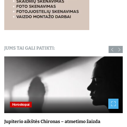
JUMS TAI GALI PATIKTI:
Horoskopai
Jupiterio aikštės Chironas – atmetimo žaizda