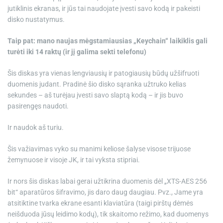
jutiklinis ekranas, ir jūs tai naudojate įvesti savo kodą ir pakeisti
disko nustatymus.
Taip pat: mano naujas mėgstamiausias „Keychain“ laikiklis gali
turėti iki 14 raktų (ir jį galima sekti telefonu)
Šis diskas yra vienas lengviausių ir patogiausių būdų užšifruoti
duomenis judant. Pradinė šio disko sąranka užtruko kelias
sekundes – aš turėjau įvesti savo slaptą kodą – ir jis buvo
pasirengęs naudoti.
Ir naudok aš turiu.
Šis važiavimas vyko su manimi keliose šalyse visose trijuose
žemynuose ir visoje JK, ir tai vyksta stipriai.
Ir nors šis diskas labai gerai užtikrina duomenis dėl „XTS-AES 256
bit“ aparatūros šifravimo, jis daro daug daugiau. Pvz., Jame yra
atsitiktine tvarka ekrane esanti klaviatūra (taigi pirštų dėmės
neišduoda jūsų leidimo kodų), tik skaitomo režimo, kad duomenys