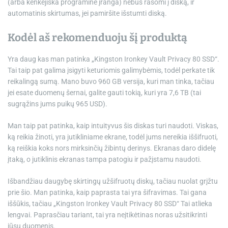
(arba kenkėjiška programinė įranga) nebus rašomi į diską, ir
automatinis skirtumas, jei pamiršite išstumti diską.
Kodėl aš rekomenduoju šį produktą
Yra daug kas man patinka
„Kingston Ironkey Vault Privacy 80 SSD“
.
Tai taip pat galima įsigyti keturiomis galimybėmis, todėl perkate tik
reikalingą sumą. Mano buvo 960 GB versija, kuri man tinka, tačiau
jei esate duomenų šernai, galite gauti tokią, kuri yra 7,6 TB (tai
sugrąžins jums puikų 965 USD).
Man taip pat patinka, kaip intuityvus šis diskas turi naudoti. Viskas,
ką reikia žinoti, yra jutikliniame ekrane, todėl jums nereikia iššifruoti,
ką reiškia koks nors mirksinčių žibintų derinys. Ekranas daro didelę
įtaką, o jutiklinis ekranas tampa patogiu ir pažįstamu naudoti.
Išbandžiau daugybę skirtingų užšifruotų diskų, tačiau nuolat grįžtu
prie šio. Man patinka, kaip paprasta tai yra šifravimas. Tai gana
iššūkis, tačiau
„Kingston Ironkey Vault Privacy 80 SSD“
Tai atlieka
lengvai. Paprasčiau tariant, tai yra neįtikėtinas noras užsitikrinti
jūsų duomenis.