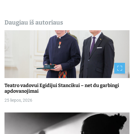
Daugiau iš autoriaus
Teatro vadovui Egidijui Stancikui – net du garbingi
apdovanojimai
25 liepos, 2026