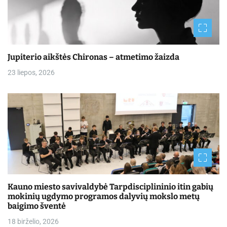
Jupiterio aikštės Chironas – atmetimo žaizda
23 liepos, 2026
Kauno miesto savivaldybė Tarpdisciplininio itin gabių
mokinių ugdymo programos dalyvių mokslo metų
baigimo šventė
18 birželio, 2026