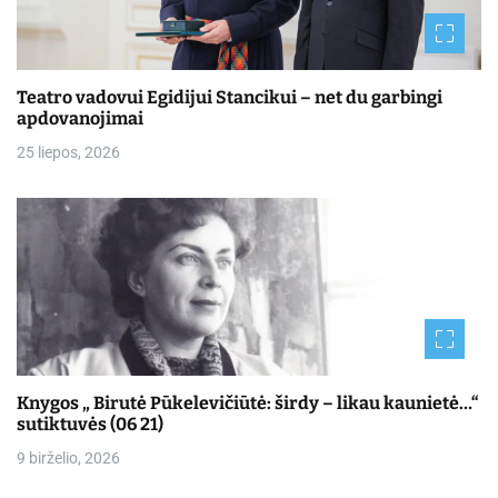
Teatro vadovui Egidijui Stancikui – net du garbingi
apdovanojimai
25 liepos, 2026
Knygos „ Birutė Pūkelevičiūtė: širdy – likau kaunietė…“
sutiktuvės (06 21)
9 birželio, 2026