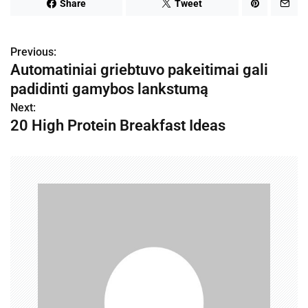
Share
Tweet
Previous:
N
Automatiniai griebtuvo pakeitimai gali
a
padidinti gamybos lankstumą
v
Next:
20 High Protein Breakfast Ideas
i
g
a
c
i
j
a