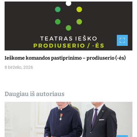
Ieškome komandos pastiprinimo – prodiuserio (-ės)
8 birželio, 2026
Daugiau iš autoriaus