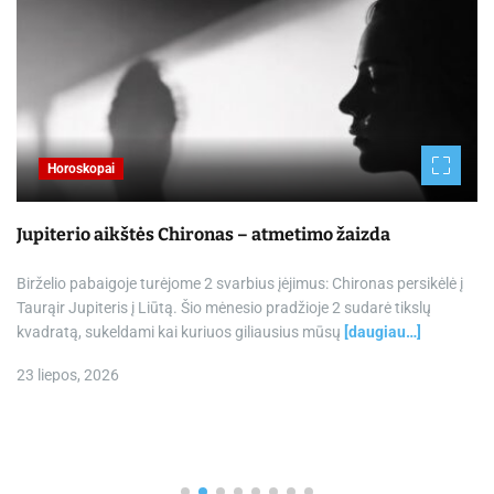
Horoskopai
Jupiterio aikštės Chironas – atmetimo žaizda
Birželio pabaigoje turėjome 2 svarbius įėjimus: Chironas persikėlė į
Taurąir Jupiteris į Liūtą. Šio mėnesio pradžioje 2 sudarė tikslų
kvadratą, sukeldami kai kuriuos giliausius mūsų
[daugiau…]
23 liepos, 2026