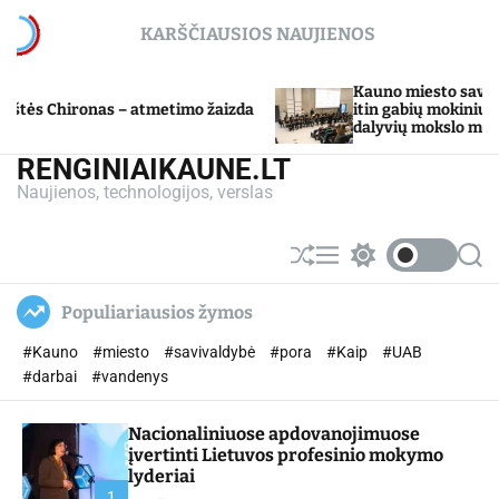
S
KARŠČIAUSIOS NAUJIENOS
k
i
p
Kauno miesto savivaldybė Tarpd
ronas – atmetimo žaizda
t
itin gabių mokinių ugdymo pr
dalyvių mokslo metų baigimo š
o
c
RENGINIAIKAUNE.LT
o
Naujienos, technologijos, verslas
n
t
e
S
M
S
S
n
h
e
w
e
u
n
i
a
t
Populiariausios žymos
ff
u
t
r
l
c
c
#Kauno
#miesto
#savivaldybė
#pora
#Kaip
#UAB
e
h
h
c
#darbai
#vandenys
o
l
Nacionaliniuose apdovanojimuose
o
r
įvertinti Lietuvos profesinio mokymo
m
lyderiai
o
1