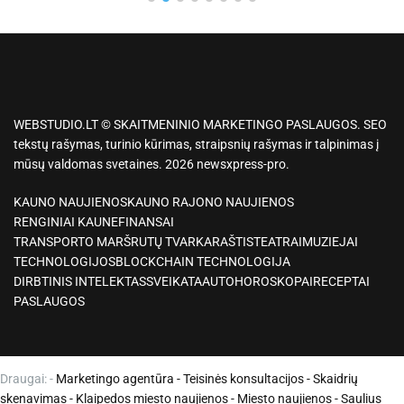
WEBSTUDIO.LT © SKAITMENINIO MARKETINGO PASLAUGOS. SEO
tekstų rašymas, turinio kūrimas, straipsnių rašymas ir talpinimas į
mūsų valdomas svetaines. 2026 newsxpress-pro.
KAUNO NAUJIENOS
KAUNO RAJONO NAUJIENOS
RENGINIAI KAUNE
FINANSAI
TRANSPORTO MARŠRUTŲ TVARKARAŠTIS
TEATRAI
MUZIEJAI
TECHNOLOGIJOS
BLOCKCHAIN TECHNOLOGIJA
DIRBTINIS INTELEKTAS
SVEIKATA
AUTO
HOROSKOPAI
RECEPTAI
PASLAUGOS
Draugai: -
Marketingo agentūra
-
Teisinės konsultacijos
-
Skaidrių
skenavimas
-
Klaipedos miesto naujienos
-
Miesto naujienos
-
Saulius