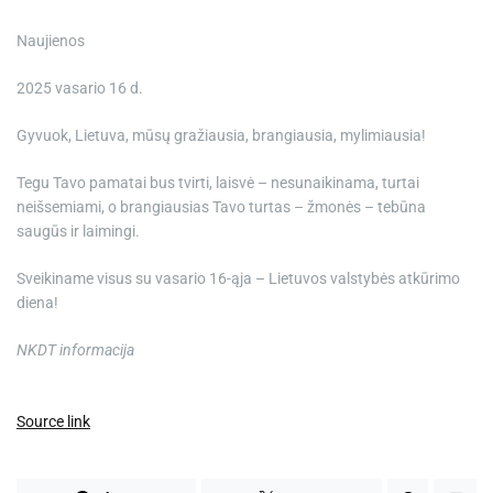
e
Naujienos
2025 vasario 16 d.
Gyvuok, Lietuva, mūsų gražiausia, brangiausia, mylimiausia!
Tegu Tavo pamatai bus tvirti, laisvė – nesunaikinama, turtai
neišsemiami, o brangiausias Tavo turtas – žmonės – tebūna
saugūs ir laimingi.
Sveikiname visus su vasario 16-ąja – Lietuvos valstybės atkūrimo
diena!
NKDT informacija
Source link