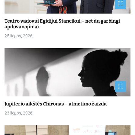
Teatro vadovui Egidijui Stancikui – net du garbingi
apdovanojimai
25 liepos, 2026
Jupiterio aikštės Chironas – atmetimo žaizda
23 liepos, 2026