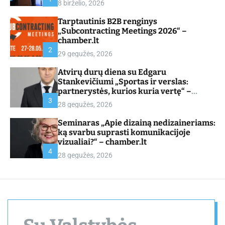
8 birželio, 2026
d
e
Tarptautinis B2B renginys
„Subcontracting Meetings 2026“ –
chamber.lt
2
29 gegužės, 2026
Atvirų durų diena su Edgaru
Stankevičiumi „Sportas ir verslas:
partnerystės, kurios kuria vertę“ –
chamber.lt
3
28 gegužės, 2026
Seminaras „Apie dizainą nedizaineriams:
ką svarbu suprasti komunikacijoje
vizualiai?“ – chamber.lt
4
28 gegužės, 2026