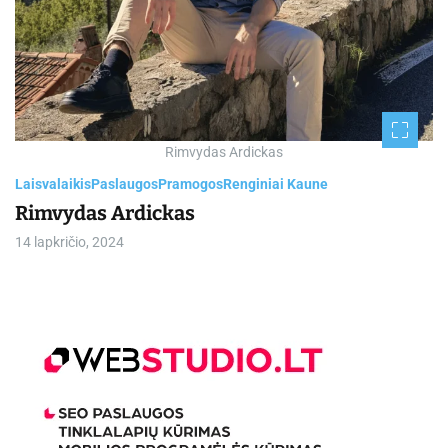
Rimvydas Ardickas
Laisvalaikis
Paslaugos
Pramogos
Renginiai Kaune
Rimvydas Ardickas
14 lapkričio, 2024