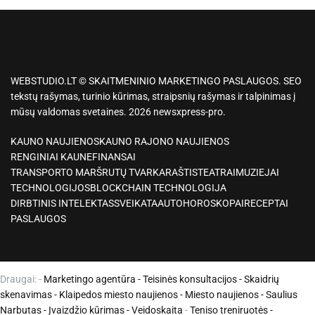
WEBSTUDIO.LT © SKAITMENINIO MARKETINGO PASLAUGOS. SEO
tekstų rašymas, turinio kūrimas, straipsnių rašymas ir talpinimas į
mūsų valdomas svetaines. 2026 newsxpress-pro.
KAUNO NAUJIENOS
KAUNO RAJONO NAUJIENOS
RENGINIAI KAUNE
FINANSAI
TRANSPORTO MARŠRUTŲ TVARKARAŠTIS
TEATRAI
MUZIEJAI
TECHNOLOGIJOS
BLOCKCHAIN TECHNOLOGIJA
DIRBTINIS INTELEKTAS
SVEIKATA
AUTO
HOROSKOPAI
RECEPTAI
PASLAUGOS
Draugai: -
Marketingo agentūra
-
Teisinės konsultacijos
-
Skaidrių
skenavimas
-
Klaipedos miesto naujienos
-
Miesto naujienos
-
Saulius
Narbutas
-
Įvaizdžio kūrimas
-
Veidoskaita
-
Teniso treniruotės
-