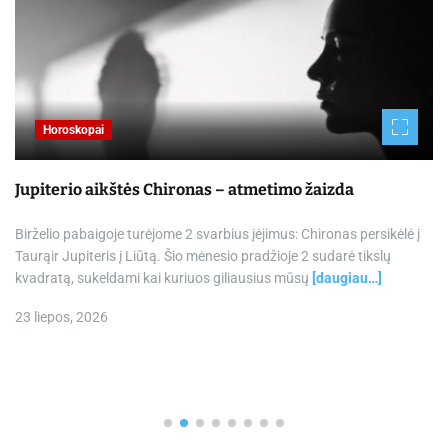
Horoskopai
Jupiterio aikštės Chironas – atmetimo žaizda
Birželio pabaigoje turėjome 2 svarbius įėjimus: Chironas persikėlė į
Taurąir Jupiteris į Liūtą. Šio mėnesio pradžioje 2 sudarė tikslų
kvadratą, sukeldami kai kuriuos giliausius mūsų
[daugiau…]
23 liepos, 2026