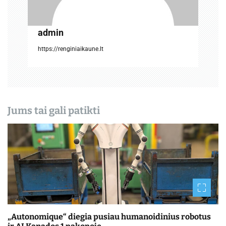
p
į
admin
r
https://renginiaikaune.lt
a
š
ų
Jums tai gali patikti
„Autonomique“ diegia pusiau humanoidinius robotus