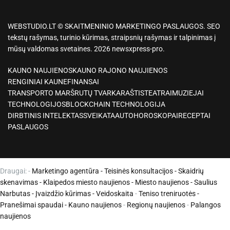
WEBSTUDIO.LT © SKAITMENINIO MARKETINGO PASLAUGOS. SEO
tekstų rašymas, turinio kūrimas, straipsnių rašymas ir talpinimas į
mūsų valdomas svetaines. 2026 newsxpress-pro.
KAUNO NAUJIENOS
KAUNO RAJONO NAUJIENOS
RENGINIAI KAUNE
FINANSAI
TRANSPORTO MARŠRUTŲ TVARKARAŠTIS
TEATRAI
MUZIEJAI
TECHNOLOGIJOS
BLOCKCHAIN TECHNOLOGIJA
DIRBTINIS INTELEKTAS
SVEIKATA
AUTO
HOROSKOPAI
RECEPTAI
PASLAUGOS
Draugai: -
Marketingo agentūra
-
Teisinės konsultacijos
-
Skaidrių
skenavimas
-
Klaipedos miesto naujienos
-
Miesto naujienos
-
Saulius
Narbutas
-
Įvaizdžio kūrimas
-
Veidoskaita
-
Teniso treniruotės
-
Pranešimai spaudai -
Kauno naujienos
-
Regionų naujienos
-
Palangos
naujienos