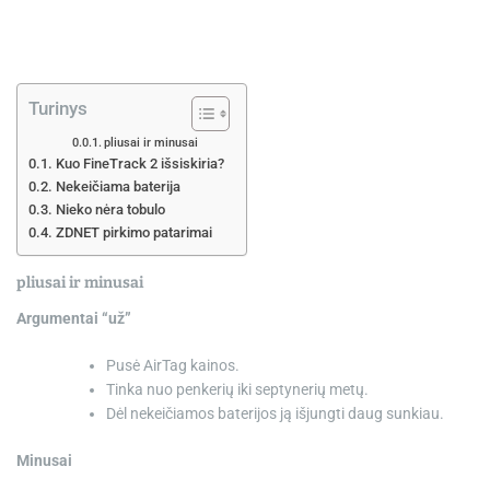
Turinys
pliusai ir minusai
Kuo FineTrack 2 išsiskiria?
Nekeičiama baterija
Nieko nėra tobulo
ZDNET pirkimo patarimai
pliusai ir minusai
Argumentai “už”
Pusė AirTag kainos.
Tinka nuo penkerių iki septynerių metų.
Dėl nekeičiamos baterijos ją išjungti daug sunkiau.
Minusai