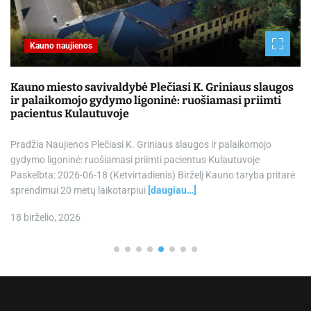
Technologijos
aus slaugos
„Autonomique“ diegia pusiau humanoidinius
 priimti
ir AI Kanados 1 pakopoje
„Autonomique“ diegia pusiau humanoidinius robotus ir 
aikomojo
intelektą Kanados 1 pakopoje – „The Robot Report“ Sl
uvoje
nustatymai Nuoroda į informacijos šaltinį
taryba pritarė
18 birželio, 2026