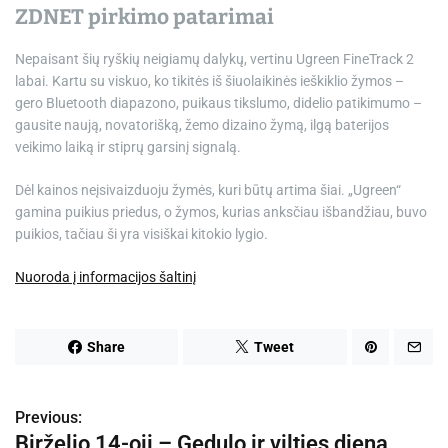
ZDNET pirkimo patarimai
Nepaisant šių ryškių neigiamų dalykų, vertinu
Ugreen FineTrack 2
labai. Kartu su viskuo, ko tikitės iš šiuolaikinės ieškiklio žymos –
gero Bluetooth diapazono, puikaus tikslumo, didelio patikimumo –
gausite naują, novatorišką, žemo dizaino žymą, ilgą baterijos
veikimo laiką ir stiprų garsinį signalą.
Dėl kainos neįsivaizduoju žymės, kuri būtų artima šiai. „Ugreen“
gamina puikius priedus, o žymos, kurias anksčiau išbandžiau, buvo
puikios, tačiau ši yra visiškai kitokio lygio.
Nuoroda į informacijos šaltinį
Share
Tweet
Previous:
N
Birželio 14-oji – Gedulo ir vilties diena