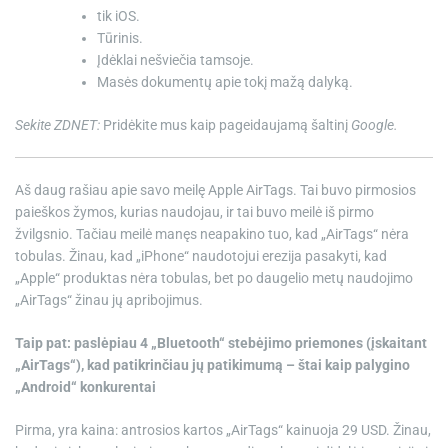
tik iOS.
Tūrinis.
Įdėklai nešviečia tamsoje.
Masės dokumentų apie tokį mažą dalyką.
Sekite ZDNET:
Pridėkite mus kaip pageidaujamą šaltinį
Google.
Aš daug rašiau apie savo meilę
Apple AirTags
. Tai buvo pirmosios
paieškos žymos, kurias naudojau, ir tai buvo meilė iš pirmo
žvilgsnio. Tačiau meilė manęs neapakino tuo, kad „AirTags“ nėra
tobulas. Žinau, kad „iPhone“ naudotojui erezija pasakyti, kad
„Apple“ produktas nėra tobulas, bet po daugelio metų naudojimo
„AirTags“ žinau jų apribojimus.
Taip pat: paslėpiau 4 „Bluetooth“ stebėjimo priemones (įskaitant
„AirTags“), kad patikrinčiau jų patikimumą – štai kaip palygino
„Android“ konkurentai
Pirma, yra kaina: antrosios kartos „AirTags“ kainuoja 29 USD. Žinau,