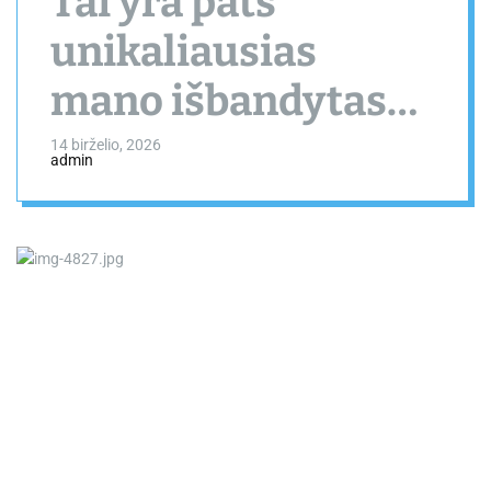
Tai yra pats
unikaliausias
mano išbandytas
„Bluetooth“
14 birželio, 2026
admin
stebėjimo
įrenginys – jis
veikia ilgiau nei
„AirTag“.