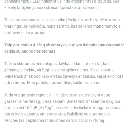
penkiakampių), LED indikatorius ir du atspindintys blizgučiai, kad
etiketę būtų lengviau rasti esant prastam apšvietimui.
Tiesa, tamsią spalvą vis tiek sunku įžvelgti. Nors blizgučiai atrodo
tvarkingai, jie nešviečia, nepaisant to, kas sakoma mano matytoje
pardavimo literatūroje.
Taip pat: radau AirTag alternatyvą, kuri yra dvigubai patvaresnė ir
veikia su Android telefonais
Tačiau skirtumas nėra blogas dalykas. Man patinka tai, kad
įrenginys nerėkia „AirTag!“ visiems aplinkiniams. Tiesą sakant,
„FineTrack 2“ atrodo kaip mažas žavesys ar žaislas, kai prie ko nors
pritvirtintas. Man patinka tas subtilus, kuklus vaizdas.
Tada yra garsinis signalas. 110 dB garsinis garsas yra daug
garsesnis nei AirTag. Tiesą sakant, „FineTrack 2“ skamba dvigubai
garsiau nei 100 dB „AirTag“, nes veikia decibelai ir žmogaus klausa.
Kai etiketė įkasama ant sofos arba šiukšlėse po automobilio
sėdyne, tas papildomas triukšmas daro didžiulį skirtumą.