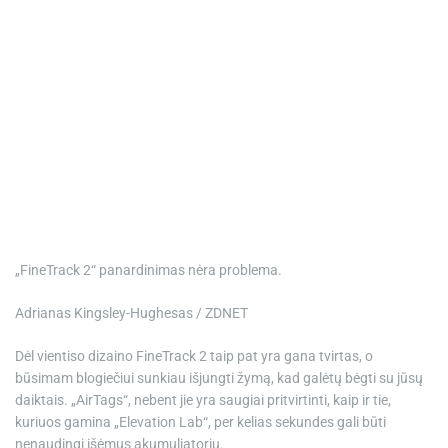
„FineTrack 2“ panardinimas nėra problema.
Adrianas Kingsley-Hughesas / ZDNET
Dėl vientiso dizaino FineTrack 2 taip pat yra gana tvirtas, o
būsimam blogiečiui sunkiau išjungti žymą, kad galėtų bėgti su jūsų
daiktais. „AirTags“, nebent jie yra saugiai pritvirtinti, kaip ir tie,
kuriuos gamina „Elevation Lab“, per kelias sekundes gali būti
nenaudingi išėmus akumuliatorių.