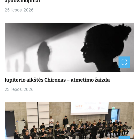
apdovanojimai
25 liepos, 2026
Jupiterio aikštės Chironas – atmetimo žaizda
23 liepos, 2026