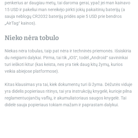
penkerius ar daugiau metų, tai daroma gerai, ypač jei man kainavo
15 USD ir pakeliui man nereikėjo pirkti jokių pakaitinių baterijų (a
sauja neblogų CR2032 baterijų
pridės apie 5 USD prie bendros
„AirTag“ kainos).
Nieko nėra tobulo
Niekas nėra tobulas, taip pat nėra ir techninės priemonės. Išsiskiria
du neigiami dalykai. Pirma, tai tik „iOS“, todėl „Android“ savininkai
turi ieškoti kitur (kas keista, nes yra tiek daug kitų žymų, kurios
veikia abiejose platformose).
Kitas klausimas yra tai, kiek dokumentų turi ši žyma. Dėžutės viduje
yra didelis popieriaus ritinys, tai yra instrukcijų knygelė, kurioje pilna
reglamentuojančių vaflių, ir akumuliatoriaus saugos knygelė. Tai
didelė sauja popieriaus tokiam mažam ir paprastam dalykui.