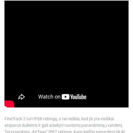
FineTrack 2 turi IP68 reitingą, o tai reiškia, kad jis yra visiškai
atsparus dulkėms ir gali atlaikyti nuolatinį panardinimą į vandenį.
Tai pranoksta „AirTags“ IP67 reitingą, kuris leidžia panardinti tik iki