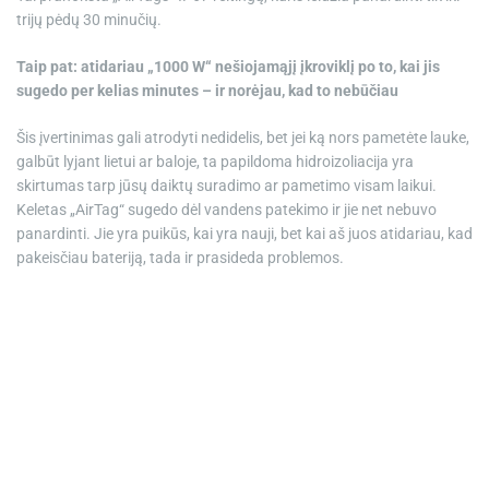
trijų pėdų 30 minučių.
Taip pat: atidariau „1000 W“ nešiojamąjį įkroviklį po to, kai jis
sugedo per kelias minutes – ir norėjau, kad to nebūčiau
Šis įvertinimas gali atrodyti nedidelis, bet jei ką nors pametėte lauke,
galbūt lyjant lietui ar baloje, ta papildoma hidroizoliacija yra
skirtumas tarp jūsų daiktų suradimo ar pametimo visam laikui.
Keletas „AirTag“ sugedo dėl vandens patekimo ir jie net nebuvo
panardinti. Jie yra puikūs, kai yra nauji, bet kai aš juos atidariau, kad
pakeisčiau bateriją, tada ir prasideda problemos.