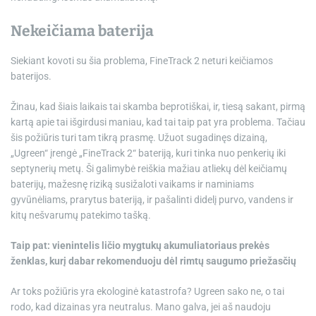
Nekeičiama baterija
Siekiant kovoti su šia problema, FineTrack 2 neturi keičiamos
baterijos.
Žinau, kad šiais laikais tai skamba beprotiškai, ir, tiesą sakant, pirmą
kartą apie tai išgirdusi maniau, kad tai taip pat yra problema. Tačiau
šis požiūris turi tam tikrą prasmę. Užuot sugadinęs dizainą,
„Ugreen“ įrengė „FineTrack 2“ bateriją, kuri tinka nuo penkerių iki
septynerių metų. Ši galimybė reiškia mažiau atliekų dėl keičiamų
baterijų, mažesnę riziką susižaloti vaikams ir naminiams
gyvūnėliams, prarytus bateriją, ir pašalinti didelį purvo, vandens ir
kitų nešvarumų patekimo tašką.
Taip pat: vienintelis ličio mygtukų akumuliatoriaus prekės
ženklas, kurį dabar rekomenduoju dėl rimtų saugumo priežasčių
Ar toks požiūris yra ekologinė katastrofa? Ugreen sako ne, o tai
rodo, kad dizainas yra neutralus. Mano galva, jei aš naudoju