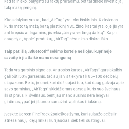
kad tai nieko, palyginti su raktų praradimu, bet tai didelė investicija į
tokį mažą įrenginį.
Kitas dalykas yra tai, kad „AirTag“ yra toks išskirtinis. Kiekvienas,
kuris mato tą mažą baltą plastikinį NSO, žino, kas tai yra, o jei jis yra
ant krepšio ar lagamino, jis rėkia „čia yra vertingų daiktų“. Kaip ir
daugelyje „Apple“ produktų, „AirTag“ nėra nieko diskretiško.
Taip pat: šią „Bluetooth“ sekimo kortelę nešiojau kuprinėje
savaitę ir ji atlaikė mano nerangumą
Tada yra garsinis signalas. Antrosios kartos „AirTags“ garsiakalbis
gali būti 50% garsesnis, tačiau jis vis tiek yra tik 85–100 decibelų
diapazone. Be to, įmonei, kuri didžiuojasi tuo, kad daug galvoja apie
savo gaminius, „AirTags“ skleidžiamas garsas, kuris nuo švelnaus
iki stipraus iki švelnaus, bent jau mano ausims nėra lengvai
girdimas, ypač jei ji bando sumažinti aplinkos triukšmą.
Įveskite
Ugreen FineTrack 2
paieškos žyma, kuri sulaužo pelėsį ir
atneša naujų idėjų rinkai, kuri jaučiasi šiek tiek sustingusi.