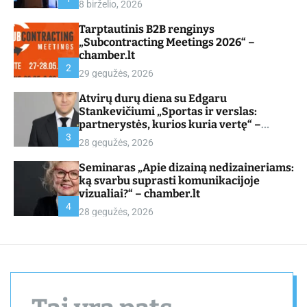
8 birželio, 2026
d
e
Tarptautinis B2B renginys
„Subcontracting Meetings 2026“ –
chamber.lt
2
29 gegužės, 2026
Atvirų durų diena su Edgaru
Stankevičiumi „Sportas ir verslas:
partnerystės, kurios kuria vertę“ –
chamber.lt
3
28 gegužės, 2026
Seminaras „Apie dizainą nedizaineriams:
ką svarbu suprasti komunikacijoje
vizualiai?“ – chamber.lt
4
28 gegužės, 2026