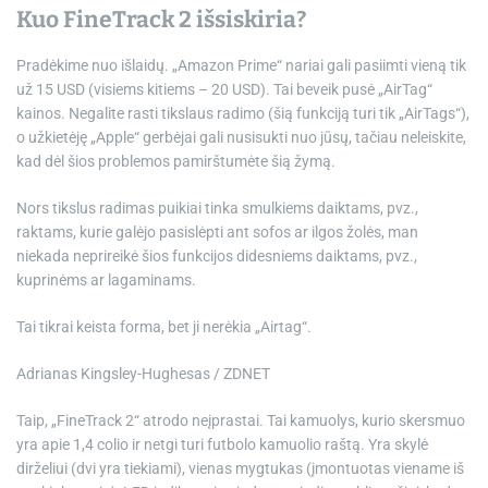
Kuo FineTrack 2 išsiskiria?
Pradėkime nuo išlaidų. „Amazon Prime“ nariai gali pasiimti vieną tik
už 15 USD (visiems kitiems – 20 USD). Tai beveik pusė „AirTag“
kainos. Negalite rasti tikslaus radimo (šią funkciją turi tik „AirTags“),
o užkietėję „Apple“ gerbėjai gali nusisukti nuo jūsų, tačiau neleiskite,
kad dėl šios problemos pamirštumėte šią žymą.
Nors tikslus radimas puikiai tinka smulkiems daiktams, pvz.,
raktams, kurie galėjo pasislėpti ant sofos ar ilgos žolės, man
niekada neprireikė šios funkcijos didesniems daiktams, pvz.,
kuprinėms ar lagaminams.
Tai tikrai keista forma, bet ji nerėkia „Airtag“.
Adrianas Kingsley-Hughesas / ZDNET
Taip, „FineTrack 2“ atrodo neįprastai. Tai kamuolys, kurio skersmuo
yra apie 1,4 colio ir netgi turi futbolo kamuolio raštą. Yra skylė
dirželiui (dvi yra tiekiami), vienas mygtukas (įmontuotas viename iš