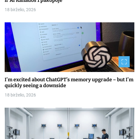
ir AI Kanados 1 pakopoje
18 birželio, 2026
I’m excited about ChatGPT’s memory upgrade – but I’m
quickly seeing a downside
18 birželio, 2026