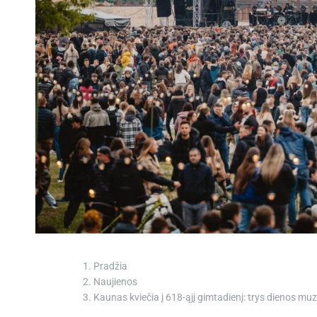
Pradžia
Naujienos
Kaunas kviečia į 618-ąjį gimtadienį: trys dienos muzi