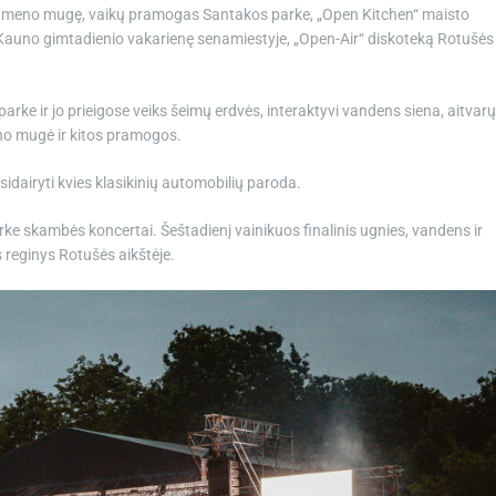
i į meno mugę, vaikų pramogas Santakos parke, „Open Kitchen“ maisto
 Kauno gimtadienio vakarienę senamiestyje, „Open-Air“ diskoteką Rotušės
arke ir jo prieigose veiks šeimų erdvės, interaktyvi vandens siena, aitvarų
eno mugė ir kitos pramogos.
sidairyti kvies klasikinių automobilių paroda.
ke skambės koncertai. Šeštadienį vainikuos finalinis ugnies, vandens ir
s reginys Rotušės aikštėje.