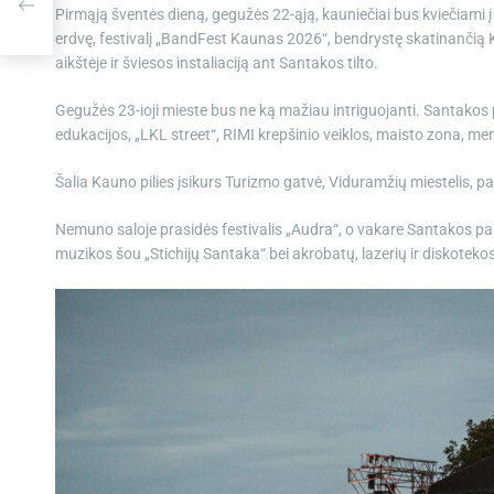
iu
Pirmąją šventės dieną, gegužės 22-ąją, kauniečiai bus kviečiam
erdvę, festivalį „BandFest Kaunas 2026“, bendrystę skatinančią
aikštėje ir šviesos instaliaciją ant Santakos tilto.
Gegužės 23-ioji mieste bus ne ką mažiau intriguojanti. Santakos p
edukacijos, „LKL street“, RIMI krepšinio veiklos, maisto zona, m
Šalia Kauno pilies įsikurs Turizmo gatvė, Viduramžių miestelis, pa
Nemuno saloje prasidės festivalis „Audra“, o vakare Santakos par
muzikos šou „Stichijų Santaka“ bei akrobatų, lazerių ir diskoteko