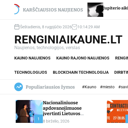
S
 – net du
Jupiterio aikštės Chironas – atmetimo ža
k
KARŠČIAUSIOS NAUJIENOS
i
p
Šeštadienis, 8 rugpjūčio 2026
10
:
14
:
31
AM
t
o
RENGINIAIKAUNE.LT
c
o
Naujienos, technologijos, verslas
n
KAUNO NAUJIENOS
KAUNO RAJONO NAUJIENOS
RENGI
t
e
n
TECHNOLOGIJOS
BLOCKCHAIN TECHNOLOGIJA
DIRBTI
t
Populiariausios žymos
#Kauno
#miesto
#sav
Nacionaliniuose
apdovanojimuose
įvertinti Lietuvos
profesinio mokymo
1
8 birželio, 2026
lyderiai