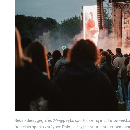
Sekmadienį, gegužės 24-ąją, vyks sporto, šeimų ir kultūros veikl
funkcinio sporto varžybos Dainų slėnyje, batutų parkas, nemokam