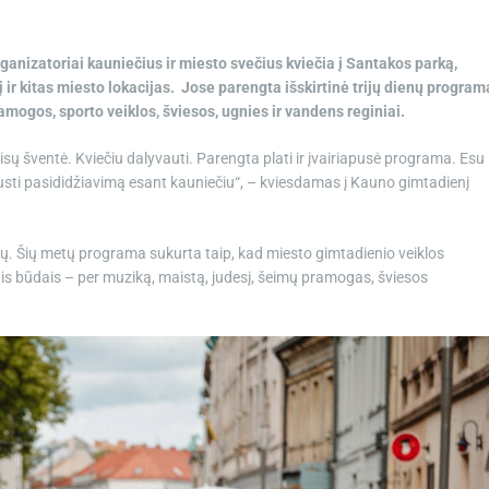
nizatoriai kauniečius ir miesto svečius kviečia į Santakos parką,
 ir kitas miesto lokacijas. Jose parengta išskirtinė trijų dienų program
ogos, sporto veiklos, šviesos, ugnies ir vandens reginiai.
sų šventė. Kviečiu dalyvauti. Parengta plati ir įvairiapusė programa. Esu
s jausti pasididžiavimą esant kauniečiu“, – kviesdamas į Kauno gimtadienį
ų. Šių metų programa sukurta taip, kad miesto gimtadienio veiklos
riais būdais – per muziką, maistą, judesį, šeimų pramogas, šviesos