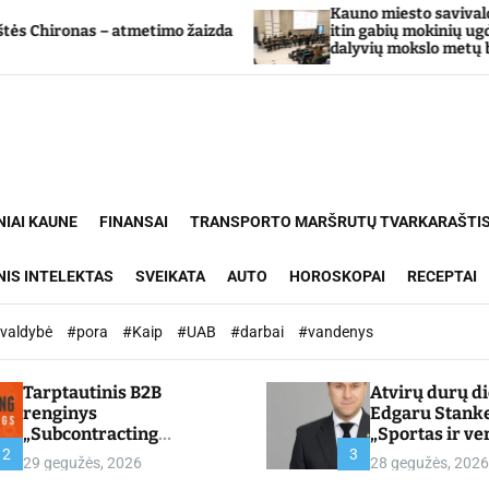
Kauno miesto savivaldybė Tarpdisciplininio
izda
itin gabių mokinių ugdymo programos
dalyvių mokslo metų baigimo šventė
NIAI KAUNE
FINANSAI
TRANSPORTO MARŠRUTŲ TVARKARAŠTI
NIS INTELEKTAS
SVEIKATA
AUTO
HOROSKOPAI
RECEPTAI
ivaldybė
#pora
#Kaip
#UAB
#darbai
#vandenys
Tarptautinis B2B
Atvirų durų d
renginys
Edgaru Stank
„Subcontracting
„Sportas ir ve
Meetings 2026“ –
partnerystės,
2
3
29 gegužės, 2026
28 gegužės, 2026
chamber.lt
kuria vertę“ –