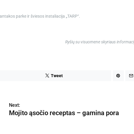
takos parke ir šviesos instaliacija „TARP“.
Ryšių su visuomene skyriaus informaci
Tweet
Next:
Mojito ąsočio receptas – gamina pora