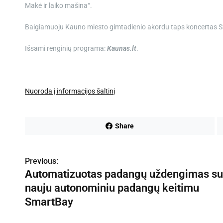
Makė ir laiko mašina“.
Baigiamuoju Kauno miesto gimtadienio akordu taps koncertas San
Išsami renginių programa:
Kaunas.lt
.
Nuoroda į informacijos šaltinį
Share
Previous:
N
Automatizuotas padangų uždengimas su
a
nauju autonominiu padangų keitimu
v
SmartBay
i