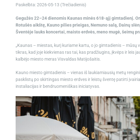
Paskelbta: 2026-05-13 (Trečiadienis)
Gegužės 22–24 dienomis Kaunas minės 618-ąjį gimtadienį. Orga
Rotušės aikštę, Kauno pilies prieigas, Nemuno salą, Dainų slėnį
Šventėje lauks koncertai, maisto erdvės, meno mugė, šeimų pram
„Kaunas – miestas, kurį kuriame kartu, o jo gimtadienis – mūsų vi
tikras, kad joje kiekvienas ras tai, kas pradžiugins, įkvėps ir lei
kalbėjo miesto meras Visvaldas Matijošaitis.
Kauno miesto gimtadienis – vienas iš laukiamiausių metų rengini
pasklistų po skirtingas miesto erdves ir leistų šventę patirti įvai
instaliacijas ir bendruomeniškas iniciatyvas.