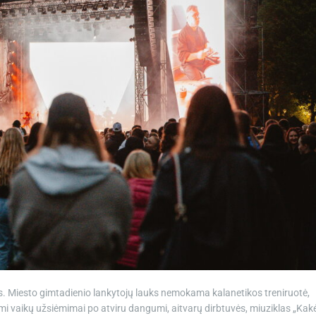
os. Miesto gimtadienio lankytojų lauks nemokama kalanetikos treniruotė,
i vaikų užsiėmimai po atviru dangumi, aitvarų dirbtuvės, miuziklas „Kak