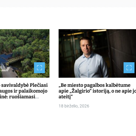
savivaldybė Plečiasi
„Be miesto pagalbos kalbėtume
laugos ir palaikomojo
apie „Žalgirio“ istoriją, o ne apie j
inė: ruošiamasi
ateitį“
ntus Kulautuvoje
18 birželio, 2026