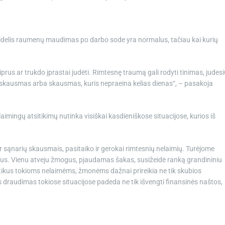
didelis raumenų maudimas po darbo sode yra normalus, tačiau kai kurių
iprus ar trukdo įprastai judėti. Rimtesnę traumą gali rodyti tinimas, judes
s skausmas arba skausmas, kuris nepraeina kelias dienas“, – pasakoja
imingų atsitikimų nutinka visiškai kasdieniškose situacijose, kurios iš
sąnarių skausmais, pasitaiko ir gerokai rimtesnių nelaimių. Turėjome
yšimus. Vienu atveju žmogus, pjaudamas šakas, susižeidė ranką grandininiu
utikus tokioms nelaimėms, žmonėms dažnai prireikia ne tik skubios
s draudimas tokiose situacijose padeda ne tik išvengti finansinės naštos,