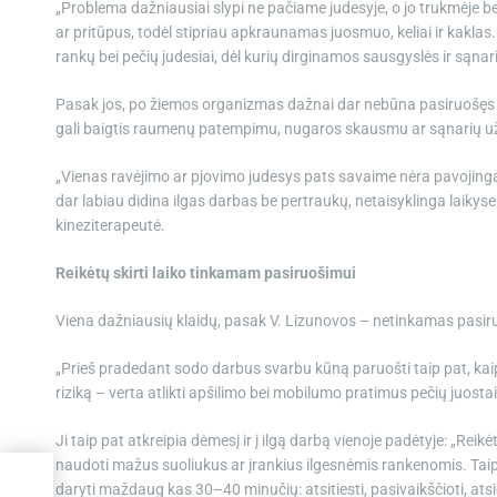
„Problema dažniausiai slypi ne pačiame judesyje, o jo trukmėje b
ar pritūpus, todėl stipriau apkraunamas juosmuo, keliai ir kaklas.
rankų bei pečių judesiai, dėl kurių dirginamos sausgyslės ir sąna
Pasak jos, po žiemos organizmas dažnai dar nebūna pasiruošęs s
gali baigtis raumenų patempimu, nugaros skausmu ar sąnarių 
„Vienas ravėjimo ar pjovimo judesys pats savaime nėra pavojingas
dar labiau didina ilgas darbas be pertraukų, netaisyklinga laikys
kineziterapeutė.
Reikėtų skirti laiko tinkamam pasiruošimui
Viena dažniausių klaidų, pasak V. Lizunovos – netinkamas pasir
„Prieš pradedant sodo darbus svarbu kūną paruošti taip pat, kaip
riziką – verta atlikti apšilimo bei mobilumo pratimus pečių juostai
Ji taip pat atkreipia dėmesį ir į ilgą darbą vienoje padėtyje: „Reik
naudoti mažus suoliukus ar įrankius ilgesnėmis rankenomis. Taip p
daryti maždaug kas 30–40 minučių: atsitiesti, pasivaikščioti, atsi