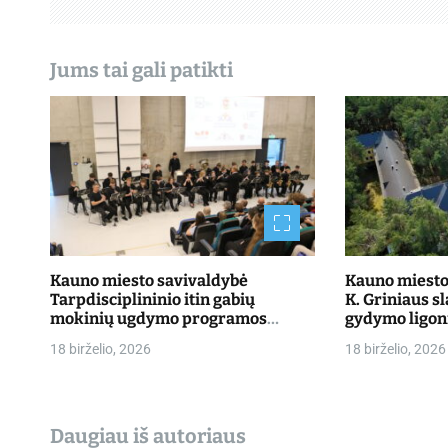
a
t
Jums tai gali patikti
a
r
p
į
r
a
Kauno miesto savivaldybė
Kauno miesto 
Tarpdisciplininio itin gabių
K. Griniaus s
š
mokinių ugdymo programos
gydymo ligon
dalyvių mokslo metų baigimo
priimti pacie
18 birželio, 2026
18 birželio, 2026
ų
šventė
Daugiau iš autoriaus