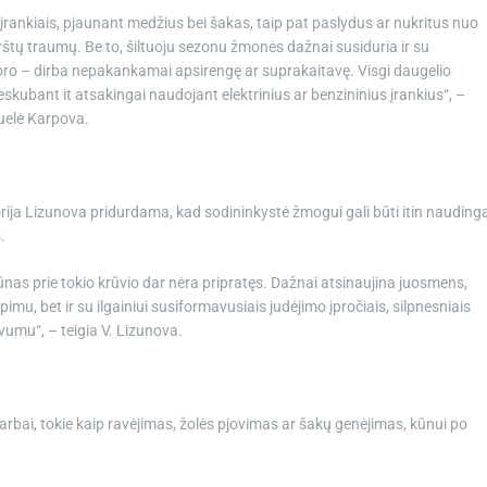
 įrankiais, pjaunant medžius bei šakas, taip pat paslydus ar nukritus nuo
irštų traumų. Be to, šiltuoju sezonu žmonės dažnai susiduria ir su
oro – dirba nepakankamai apsirengę ar suprakaitavę. Visgi daugelio
kubant it atsakingai naudojant elektrinius ar benzininius įrankius“, –
uelė Karpova.
iktorija Lizunova pridurdama, kad sodininkystė žmogui gali būti itin nauding
.
kūnas prie tokio krūvio dar nėra pripratęs. Dažnai atsinaujina juosmens,
mpimu, bet ir su ilgainiui susiformavusiais judėjimo įpročiais, silpnesniais
yvumu“, – teigia V. Lizunova.
 darbai, tokie kaip ravėjimas, žolės pjovimas ar šakų genėjimas, kūnui po