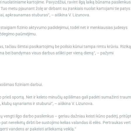
ei nuolatiniame kartojime. Pavyzdžiui, ravint ilgą laiką būnama pasilenkus
 Tuo metu pjaunant žolę ar dirbant su įrankiais nuolat kartojami tie patys
riai, apkraunamas stuburas“, – aiškina V. Lizunova.
taigiam fizinio aktyvumo padidėjimui, todėl net ir menkiausias judesys
uždegimo paūmėjimu.
, tačiau šimtai pasikartojimų be poilsio kūnui tampa rimtu krūviu. Riziką
ena bei bandymas visus darbus atlikti per vieną dieną“, – pažymi
uošimas fiziniam darbui.
 prieš sportą. Net ir keleto minučių apšilimas gali padėti sumažinti trau
, klubų sąnariams ir stuburui“, – aiškina V. Lizunova.
ėtų vengti ilgo darbo pasilenkus – geriau dažniau keisti kūno padėtį, pritūpt
at nereikėtų dirbti be sustojimo kelias valandas iš eilės. Pertraukas ver
gerti vandens ar pakeisti atliekamą veiklą.“