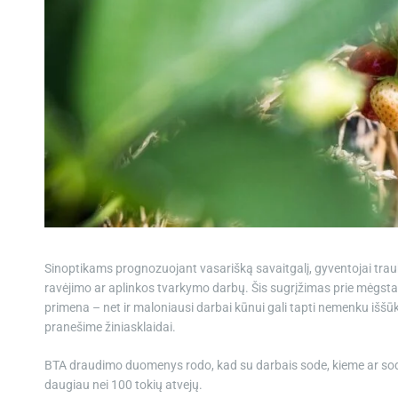
Sinoptikams prognozuojant vasarišką savaitgalį, gyventojai trauks
ravėjimo ar aplinkos tvarkymo darbų. Šis sugrįžimas prie mėgstamų
primena – net ir maloniausi darbai kūnui gali tapti nemenku iššūki
pranešime žiniasklaidai.
BTA draudimo duomenys rodo, kad su darbais sode, kieme ar sod
daugiau nei 100 tokių atvejų.