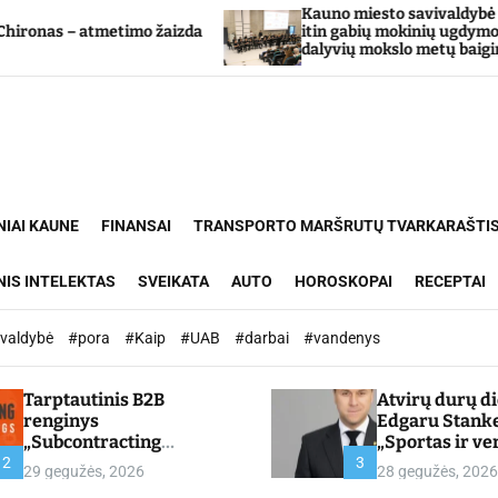
Kauno miesto savivaldybė Tarpdisciplininio
žaizda
itin gabių mokinių ugdymo programos
dalyvių mokslo metų baigimo šventė
NIAI KAUNE
FINANSAI
TRANSPORTO MARŠRUTŲ TVARKARAŠTI
NIS INTELEKTAS
SVEIKATA
AUTO
HOROSKOPAI
RECEPTAI
ivaldybė
#pora
#Kaip
#UAB
#darbai
#vandenys
Tarptautinis B2B
Atvirų durų d
renginys
Edgaru Stank
„Subcontracting
„Sportas ir ve
Meetings 2026“ –
partnerystės,
2
3
29 gegužės, 2026
28 gegužės, 2026
chamber.lt
kuria vertę“ –