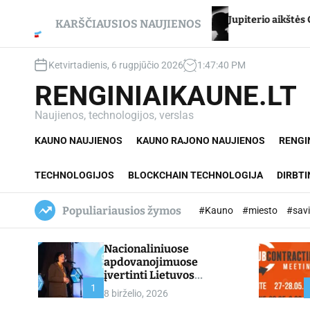
S
kui – net du
Jupiterio aikštės Chironas – atmetimo 
k
KARŠČIAUSIOS NAUJIENOS
i
p
Ketvirtadienis, 6 rugpjūčio 2026
1
:
47
:
41
PM
t
o
RENGINIAIKAUNE.LT
c
o
Naujienos, technologijos, verslas
n
KAUNO NAUJIENOS
KAUNO RAJONO NAUJIENOS
RENGI
t
e
n
TECHNOLOGIJOS
BLOCKCHAIN TECHNOLOGIJA
DIRBTI
t
Populiariausios žymos
#Kauno
#miesto
#sav
Nacionaliniuose
apdovanojimuose
įvertinti Lietuvos
profesinio mokymo
1
8 birželio, 2026
lyderiai