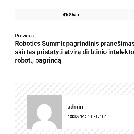
Share
Previous:
N
Robotics Summit pagrindinis pranešimas
a
skirtas pristatyti atvirą dirbtinio intelekto
v
robotų pagrindą
i
g
a
c
admin
i
https://renginiaikaune.lt
j