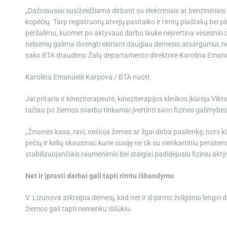
„Dažniausiai susižeidžiama dirbant su elektriniais ar benzininiais
kopėčių. Tarp registruotų atvejų pasitaiko ir rimtų plaštakų bei p
peršalimu, kuomet po aktyvaus darbo lauke neįvertina vėsesnio 
nelaimių galima išvengti skiriant daugiau dėmesio atsargumui, nes
sako BTA draudimo Žalų departamento direktorė Karolina Eman
Karolina Emanuelė Karpova / BTA nuotr.
Jai pritaria ir kineziterapeutė, kineziterapijos klinikos įkūrėja V
tačiau po žiemos svarbu tinkamai įvertinti savo fizines galimybes
„Žmonės kasa, ravi, nešioja žemes ar ilgai dirba pasilenkę, nors 
pečių ir kelių skausmai, kurie susiję ne tik su vienkartiniu persite
stabilizuojančiais raumenimis bei staigiai padidėjusiu fiziniu akt
Net ir įprasti darbai gali tapti rimtu išbandymu
V. Lizunova atkreipia dėmesį, kad net ir iš pirmo žvilgsnio lengvi
žiemos gali tapti nemenku iššūkiu.