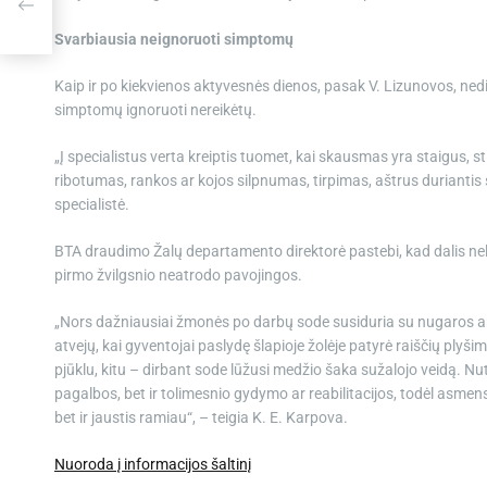
virą
dą
Svarbiausia neignoruoti simptomų
Kaip ir po kiekvienos aktyvesnės dienos, pasak V. Lizunovos, ne
simptomų ignoruoti nereikėtų.
„Į specialistus verta kreiptis tuomet, kai skausmas yra staigus, st
ribotumas, rankos ar kojos silpnumas, tirpimas, aštrus durianti
specialistė.
BTA draudimo Žalų departamento direktorė pastebi, kad dalis nela
pirmo žvilgsnio neatrodo pavojingos.
„Nors dažniausiai žmonės po darbų sode susiduria su nugaros ar 
atvejų, kai gyventojai paslydę šlapioje žolėje patyrė raiščių pl
pjūklu, kitu – dirbant sode lūžusi medžio šaka sužalojo veidą. N
pagalbos, bet ir tolimesnio gydymo ar reabilitacijos, todėl asmen
bet ir jaustis ramiau“, – teigia K. E. Karpova.
Nuoroda į informacijos šaltinį