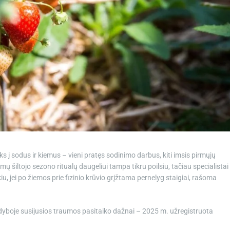
d
t
i
m
e
 į sodus ir kiemus – vieni pratęs sodinimo darbus, kiti imsis pirmųjų
 šiltojo sezono ritualų daugeliui tampa tikru poilsiu, tačiau specialistai
u, jei po žiemos prie fizinio krūvio grįžtama pernelyg staigiai, rašoma
yboje susijusios traumos pasitaiko dažnai – 2025 m. užregistruota