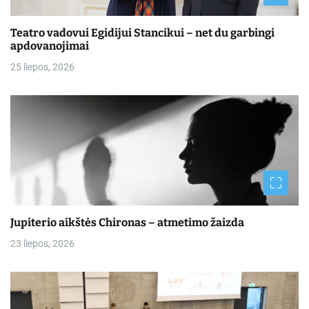
Teatro vadovui Egidijui Stancikui – net du garbingi
apdovanojimai
25 liepos, 2026
Jupiterio aikštės Chironas – atmetimo žaizda
23 liepos, 2026