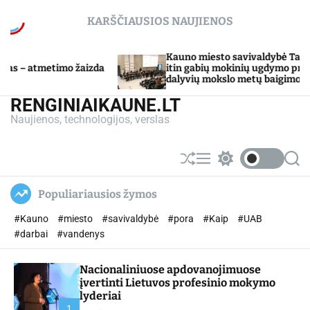
S
KARŠČIAUSIOS NAUJIENOS
k
i
p
Kauno miesto savivaldybė Tarpdisciplininio
aizda
t
itin gabių mokinių ugdymo programos
dalyvių mokslo metų baigimo šventė
o
c
RENGINIAIKAUNE.LT
o
Naujienos, technologijos, verslas
n
t
e
S
M
S
S
n
h
e
w
e
u
n
i
a
t
Populiariausios žymos
ff
u
t
r
l
c
c
#Kauno
#miesto
#savivaldybė
#pora
#Kaip
#UAB
e
h
h
c
#darbai
#vandenys
o
l
Nacionaliniuose apdovanojimuose
o
r
įvertinti Lietuvos profesinio mokymo
m
lyderiai
o
1