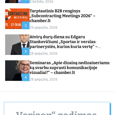
8 birželio, 2026
d
e
Tarptautinis B2B renginys
„Subcontracting Meetings 2026“ –
chamber.lt
2
29 gegužės, 2026
Atvirų durų diena su Edgaru
Stankevičiumi „Sportas ir verslas:
partnerystės, kurios kuria vertę“ –
chamber.lt
3
28 gegužės, 2026
Seminaras „Apie dizainą nedizaineriams:
ką svarbu suprasti komunikacijoje
vizualiai?“ – chamber.lt
4
28 gegužės, 2026