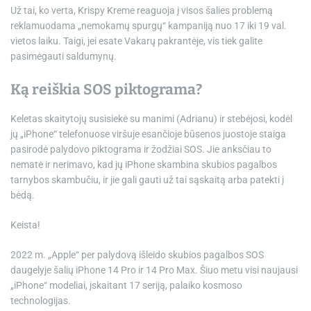
Už tai, ko verta, Krispy Kreme reaguoja į visos šalies problemą
reklamuodama „nemokamų spurgų“ kampaniją nuo 17 iki 19 val.
vietos laiku. Taigi, jei esate Vakarų pakrantėje, vis tiek galite
pasimėgauti saldumynų.
Ką reiškia SOS piktograma?
Keletas skaitytojų susisiekė su manimi (Adrianu) ir stebėjosi, kodėl
jų „iPhone“ telefonuose viršuje esančioje būsenos juostoje staiga
pasirodė palydovo piktograma ir žodžiai SOS. Jie anksčiau to
nematė ir nerimavo, kad jų iPhone skambina skubios pagalbos
tarnybos skambučiu, ir jie gali gauti už tai sąskaitą arba patekti į
bėdą.
Keista!
2022 m. „Apple“ per palydovą išleido skubios pagalbos SOS
daugelyje šalių
iPhone 14 Pro ir 14 Pro Max
. Šiuo metu visi naujausi
„iPhone“ modeliai, įskaitant 17 seriją, palaiko kosmoso
technologijas.