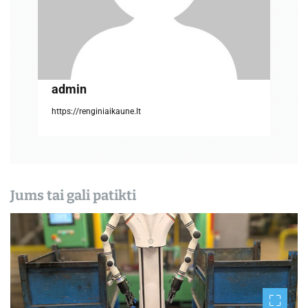
p
į
r
admin
a
https://renginiaikaune.lt
š
ų
Jums tai gali patikti