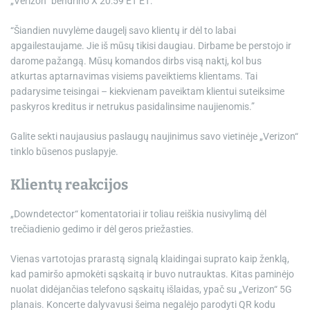
„Verizon“ bendrino X 20:59 ET ET:
“Šiandien nuvylėme daugelį savo klientų ir dėl to labai
apgailestaujame. Jie iš mūsų tikisi daugiau. Dirbame be perstojo ir
darome pažangą. Mūsų komandos dirbs visą naktį, kol bus
atkurtas aptarnavimas visiems paveiktiems klientams. Tai
padarysime teisingai – kiekvienam paveiktam klientui suteiksime
paskyros kreditus ir netrukus pasidalinsime naujienomis.”
Galite sekti naujausius paslaugų naujinimus savo vietinėje „Verizon“
tinklo būsenos puslapyje.
Klientų reakcijos
„Downdetector“ komentatoriai ir toliau reiškia nusivylimą dėl
trečiadienio gedimo ir dėl geros priežasties.
Vienas vartotojas prarastą signalą klaidingai suprato kaip ženklą,
kad pamiršo apmokėti sąskaitą ir buvo nutrauktas. Kitas paminėjo
nuolat didėjančias telefono sąskaitų išlaidas, ypač su „Verizon“ 5G
planais. Koncerte dalyvavusi šeima negalėjo parodyti QR kodu