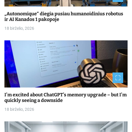
„Autonomique“ diegia pusiau humanoidinius robotus
ir AI Kanados 1 pakopoje
18 birželio, 2026
I’m excited about ChatGPT’s memory upgrade – but I’m
quickly seeing a downside
18 birželio, 2026