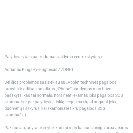
Palydovas taip pat rodomas valdymo centro skydelyje
Adrianas Kingsley-Hughesas / ZDNET
Dėl šios problemos susisiekiau su „Apple“ techninės pagalbos
tarnyba ir atlikus tam tikrus „iPhone“ bandymus man buvo
pasakyta, kad tai normalu, nors neatliekamas joks pagalbos SOS
skambutis ir per palydovinį tinklą negalima siųsti ar gauti jokių
duomenų (išskyrus, kai skambinate tikru pagalbos SOS
skambučiu).
Paklausiau, ar yra tikimybė, kad tai man kainuos pinigų arba atsiras