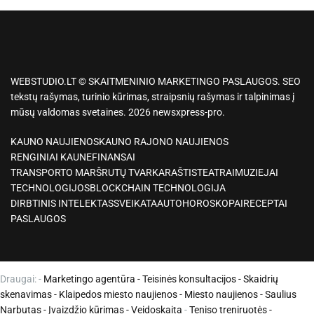
WEBSTUDIO.LT © SKAITMENINIO MARKETINGO PASLAUGOS. SEO
tekstų rašymas, turinio kūrimas, straipsnių rašymas ir talpinimas į
mūsų valdomas svetaines. 2026 newsxpress-pro.
KAUNO NAUJIENOS
KAUNO RAJONO NAUJIENOS
RENGINIAI KAUNE
FINANSAI
TRANSPORTO MARŠRUTŲ TVARKARAŠTIS
TEATRAI
MUZIEJAI
TECHNOLOGIJOS
BLOCKCHAIN TECHNOLOGIJA
DIRBTINIS INTELEKTAS
SVEIKATA
AUTO
HOROSKOPAI
RECEPTAI
PASLAUGOS
Draugai: -
Marketingo agentūra
-
Teisinės konsultacijos
-
Skaidrių
skenavimas
-
Klaipedos miesto naujienos
-
Miesto naujienos
-
Saulius
Narbutas
-
Įvaizdžio kūrimas
-
Veidoskaita
-
Teniso treniruotės
-