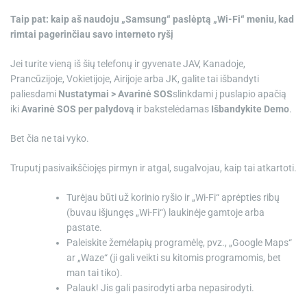
Taip pat: kaip aš naudoju „Samsung“ paslėptą „Wi-Fi“ meniu, kad
rimtai pagerinčiau savo interneto ryšį
Jei turite vieną iš šių telefonų ir gyvenate JAV, Kanadoje,
Prancūzijoje, Vokietijoje, Airijoje arba JK, galite tai išbandyti
paliesdami
Nustatymai > Avarinė SOS
slinkdami į puslapio apačią
iki
Avarinė SOS per palydovą
ir bakstelėdamas
Išbandykite Demo
.
Bet čia ne tai vyko.
Truputį pasivaikščiojęs pirmyn ir atgal, sugalvojau, kaip tai atkartoti.
Turėjau būti už korinio ryšio ir „Wi-Fi“ aprėpties ribų
(buvau išjungęs „Wi-Fi“) laukinėje gamtoje arba
pastate.
Paleiskite žemėlapių programėlę, pvz., „Google Maps“
ar „Waze“ (ji gali veikti su kitomis programomis, bet
man tai tiko).
Palauk! Jis gali pasirodyti arba nepasirodyti.