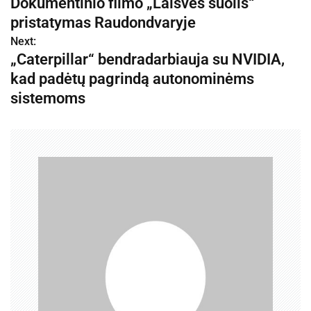
Dokumentinio filmo „Laisvės šuolis“
a
pristatymas Raudondvaryje
v
Next:
„Caterpillar“ bendradarbiauja su NVIDIA,
i
kad padėtų pagrindą autonominėms
g
sistemoms
a
c
i
j
a
t
a
r