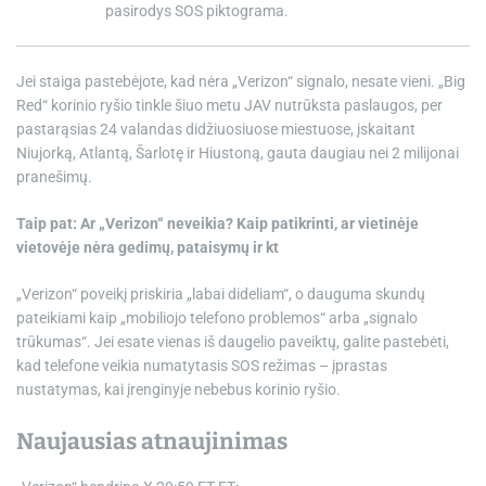
pasirodys SOS piktograma.
Jei staiga pastebėjote, kad nėra „Verizon“ signalo, nesate vieni. „Big
Red“ korinio ryšio tinkle šiuo metu JAV nutrūksta paslaugos, per
pastarąsias 24 valandas didžiuosiuose miestuose, įskaitant
Niujorką, Atlantą, Šarlotę ir Hiustoną, gauta daugiau nei 2 milijonai
pranešimų.
Taip pat: Ar „Verizon“ neveikia? Kaip patikrinti, ar vietinėje
vietovėje nėra gedimų, pataisymų ir kt
„Verizon“ poveikį priskiria „labai dideliam“, o dauguma skundų
pateikiami kaip „mobiliojo telefono problemos“ arba „signalo
trūkumas“. Jei esate vienas iš daugelio paveiktų, galite pastebėti,
kad telefone veikia numatytasis SOS režimas – įprastas
nustatymas, kai įrenginyje nebebus korinio ryšio.
Naujausias atnaujinimas