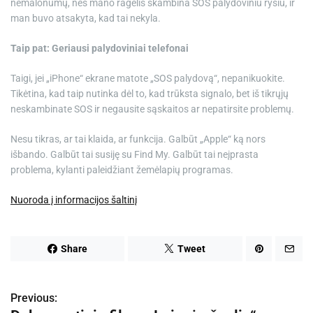
nemalonumų, nes mano ragelis skambina SOS palydoviniu ryšiu, ir
man buvo atsakyta, kad tai nekyla.
Taip pat:
Geriausi palydoviniai telefonai
Taigi, jei „iPhone“ ekrane matote „SOS palydovą“, nepanikuokite.
Tikėtina, kad taip nutinka dėl to, kad trūksta signalo, bet iš tikrųjų
neskambinate SOS ir negausite sąskaitos ar nepatirsite problemų.
Nesu tikras, ar tai klaida, ar funkcija. Galbūt „Apple“ ką nors
išbando. Galbūt tai susiję su Find My. Galbūt tai neįprasta
problema, kylanti paleidžiant žemėlapių programas.
Nuoroda į informacijos šaltinį
Share
Tweet
Previous:
N