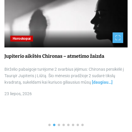
Horoskopai
Jupiterio aikštės Chironas – atmetimo žaizda
Birželio pabaigoje turėjome 2 svarbius įėjimus: Chironas persikėlė į
Taurąir Jupiteris į Liūtą. Šio mėnesio pradžioje 2 sudarė tikslų
kvadratą, sukeldami kai kuriuos giliausius mūsų
[daugiau…]
23 liepos, 2026