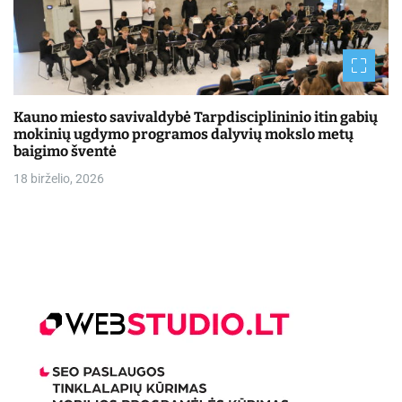
Kauno miesto savivaldybė Tarpdisciplininio itin gabių
mokinių ugdymo programos dalyvių mokslo metų
baigimo šventė
18 birželio, 2026