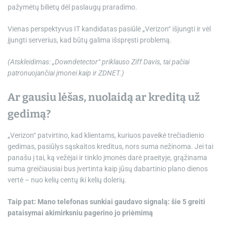
pažymėtų bilietų dėl paslaugų praradimo.
Vienas perspektyvus IT kandidatas pasiūlė „Verizon“ išjungti ir vėl
įjungti serverius, kad būtų galima išspręsti problemą.
(Atskleidimas: „Downdetector“ priklauso Ziff Davis, tai pačiai
patronuojančiai įmonei kaip ir ZDNET.)
Ar gausiu lėšas, nuolaidą ar kreditą už
gedimą?
„Verizon“ patvirtino, kad klientams, kuriuos paveikė trečiadienio
gedimas, pasiūlys sąskaitos kreditus, nors suma nežinoma. Jei tai
panašu į tai, ką vežėjai ir tinklo įmonės darė praeityje, grąžinama
suma greičiausiai bus įvertinta kaip jūsų dabartinio plano dienos
vertė – nuo ​​kelių centų iki kelių dolerių.
Taip pat: Mano telefonas sunkiai gaudavo signalą: šie 5 greiti
pataisymai akimirksniu pagerino jo priėmimą