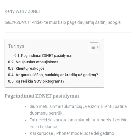
e
Kerry Wan / ZDNET
Sekite ZDNET:
Pridėkite mus kaip pageidaujamą šaltinį
Google.
Turinys
Pagrindiniai ZDNET pasiūlymai
Naujausias atnaujinimas
Klientų reakcijos
Ar gausiu lėšas, nuolaidą ar kreditą už gedimą?
Ką reiškia SOS piktograma?
Pagrindiniai ZDNET pasiūlymai
Šiuo metu šimtai tūkstančių „Verizon“ klientų patiria
duomenų pertrūkį.
Tai neleidžia vartotojams skambinti ir naršyti korinio
ryšio tinkluose.
Kai kuriuose „iPhone“ modeliuose dėl gedimo