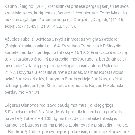
e
Kauno „Žalgirio“ (26-1) krepšininkai pratęsė pergalių seriją Lietuvos
krepšinio lygos, kurią remia „Betsson“, čempionate. Tomo Masiulio
auklėtiniai „Žalgirio“ arenoje nugalėjo Gargždų „Gargždų“ (11-16)
ekipą 85:77 (34:31, 21:9, 14:22, 16:15).
Ąžuolas Tubelis, Deividas Sirvydis ir Moseas Wrightas atidarė
„Žalgirio“ taškų sąskaitą – 6:4. Sylvainas Francisco ir D.Sirvydis
sumetė baudas ir pridėjo po tritaškį – 16:19. S.Francisco dar kartą
taikliai atakavo iš toli, iš po krepšio įmetė Ą.Tubelis, bet žalgiriečiai
nesulaikė 17 taškų per pirmąjį kėlinį pelniusio Jalono Pipkinso –
21:27. Dovydas Giedraitis sumetė baudas, Mantas Rubštavičius
pelnė 6 taškus iš eilės, Laurynas Birutis pridėjo 3 taškus, o kėlinį
užbaigė galingas Igno Štombergo dėjimas po Kajaus Mikalausko
perdavimo – 34:31.
Edgaras Ulanovas realizavo baudų metimus, į aikštę grįžęs
S.Francisco pelnė 5 taškus, M.Wrighto tikslų perdavimą taškais
pavertė Ą.Tubelis – 43:33. Ignas Brazdeikis pataikė tritaškį iš
kampo, po baudos metimą pridėjo E.Ulanovas ir D.Sirvydis – 48:35.
L.Birutis ir Ą.Tubelis pasižymėjo iš po krepšio, o antrąjį kėlinį uždarė