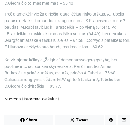
D.Giedraičio tolimas metimas – 55:40.
Trečiajame kėlinyje žalgiriečiai daug lėčiau rinko taškus. Ą.Tubelis
pataisė netaiklų komandos draugo metimą, S.Francisco sumetė 2
baudas, M.Rubštavičius ir I.Brazdeikis – po vieną (61:44). Po
I.Brazdeikio tritaškio skirtumas išliko solidus (64:49), bet netrukus
„Gargždai“ atsakė 9 taškais iš eilės – 64:58. D.Sirvydis pataikė iš toli,
E.Ulanovas neklydo nuo baudų metimo linijos – 69:62.
Ketvirtajame kėlinyje „Žalgiris“ demonstravo gerą gynybą, bet
puolime ir toliau sunkiai skynėsi kelią. Per 6 minutes Arnas
Butkevičius pelnė 4 taškus, dvitaškį pridėjo Ą.Tubelis – 75:68.
Galiausiai rungtynes uždarė M.Wrighto 6 taškai ir Ą.Tubelio bei
D.Giedraičio dvitaškiai – 85:77.
Nuoroda į informacijos šaltinį
Share
Tweet