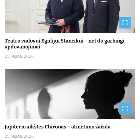
Teatro vadovui Egidijui Stancikui – net du garbingi
apdovanojimai
25 liepos, 2026
Jupiterio aikštės Chironas – atmetimo žaizda
23 liepos, 2026