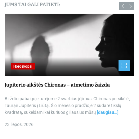
JUMS TAI GALI PATIKTI:
Horoskopai
Jupiterio aikštės Chironas – atmetimo žaizda
Birželio pabaigoje turėjome 2 svarbius įėjimus: Chironas persikėlė į
Taurąir Jupiteris į Liūtą. Šio mėnesio pradžioje 2 sudarė tikslų
kvadratą, sukeldami kai kuriuos giliausius mūsų
[daugiau…]
23 liepos, 2026