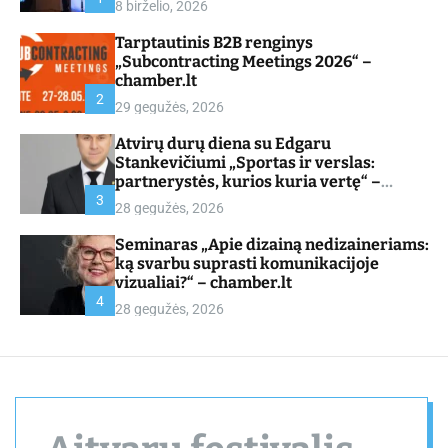
8 birželio, 2026
d
e
Tarptautinis B2B renginys
„Subcontracting Meetings 2026“ –
chamber.lt
2
29 gegužės, 2026
Atvirų durų diena su Edgaru
Stankevičiumi „Sportas ir verslas:
partnerystės, kurios kuria vertę“ –
chamber.lt
3
28 gegužės, 2026
Seminaras „Apie dizainą nedizaineriams:
ką svarbu suprasti komunikacijoje
vizualiai?“ – chamber.lt
4
28 gegužės, 2026