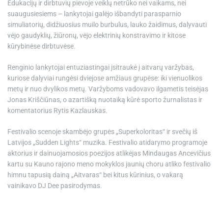
Edukacijų ir dirbtuvių pievoje veiklų netrūko nei vaikams, nei
suaugusiesiems – lankytojai galėjo išbandyti parasparnio
simuliatorių, didžiuosius muilo burbulus, lauko žaidimus, dalyvauti
vėjo gaudyklių, žiūronų, vėjo elektrinių konstravimo ir kitose
kūrybinėse dirbtuvėse.
Renginio lankytojai entuziastingai įsitraukė į aitvarų varžybas,
kuriose dalyviai rungėsi dviejose amžiaus grupėse: iki vienuolikos
metų ir nuo dvylikos metų. Varžyboms vadovavo ilgametis teisėjas
Jonas Kriščiūnas, o azartišką nuotaiką kūrė sporto žurnalistas ir
komentatorius Rytis Kazlauskas.
Festivalio scenoje skambėjo grupės „Superkoloritas“ ir svečių iš
Latvijos „Sudden Lights“ muzika. Festivalio atidarymo programoje
aktorius ir dainuojamosios poezijos atlikėjas Mindaugas Ancevičius
kartu su Kauno rajono meno mokyklos jaunių choru atliko festivalio
himnu tapusią dainą „Aitvaras“ bei kitus kūrinius, o vakarą
vainikavo DJ Dee pasirodymas.