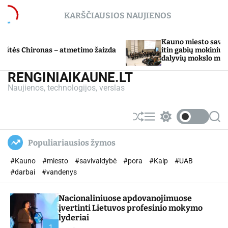
S
KARŠČIAUSIOS NAUJIENOS
k
i
p
Kauno miesto savivaldybė Tarpd
ronas – atmetimo žaizda
t
itin gabių mokinių ugdymo pr
dalyvių mokslo metų baigimo š
o
c
RENGINIAIKAUNE.LT
o
Naujienos, technologijos, verslas
n
t
e
S
M
S
S
n
h
e
w
e
u
n
i
a
t
Populiariausios žymos
ff
u
t
r
l
c
c
#Kauno
#miesto
#savivaldybė
#pora
#Kaip
#UAB
e
h
h
c
#darbai
#vandenys
o
l
Nacionaliniuose apdovanojimuose
o
r
įvertinti Lietuvos profesinio mokymo
m
lyderiai
o
1