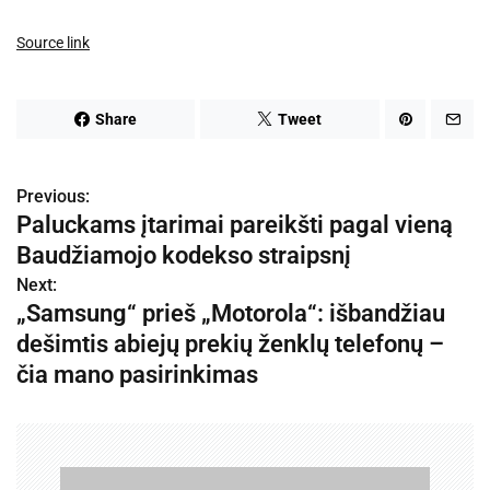
Source link
Share
Tweet
Previous:
N
Paluckams įtarimai pareikšti pagal vieną
a
Baudžiamojo kodekso straipsnį
v
Next:
„Samsung“ prieš „Motorola“: išbandžiau
i
dešimtis abiejų prekių ženklų telefonų –
g
čia mano pasirinkimas
a
c