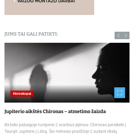
JUMS TAI GALI PATIKTI:
Horoskopai
Jupiterio aikštės Chironas – atmetimo žaizda
Birželio pabaigoje turėjome 2 svarbius įėjimus: Chironas persikėlė į
Taurąir Jupiteris į Liūtą. Šio mėnesio pradžioje 2 sudarė tikslų