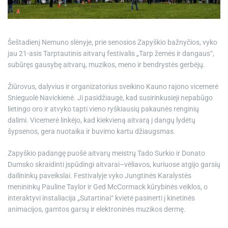
e
Šeštadienį Nemuno slėnyje, prie senosios Zapyškio bažnyčios, vyko
jau 21-asis Tarptautinis aitvarų festivalis „Tarp žemės ir dangaus“,
subūręs gausybę aitvarų, muzikos, meno ir bendrystės gerbėjų.
Žiūrovus, dalyvius ir organizatorius sveikino Kauno rajono vicemerė
Snieguolė Navickienė. Ji pasidžiaugė, kad susirinkusieji nepabūgo
lietingo oro ir atvyko tapti vieno ryškiausių pakaunės renginių
dalimi. Vicemerė linkėjo, kad kiekvieną aitvarą į dangų lydėtų
šypsenos, gera nuotaika ir buvimo kartu džiaugsmas.
Zapyškio padangę puošė aitvarų meistrų Tado Surkio ir Donato
Dumsko skraidinti įspūdingi aitvarai–vėliavos, kuriuose atgijo garsių
dailininkų paveikslai. Festivalyje vyko Jungtinės Karalystės
menininkų Pauline Taylor ir Ged McCormack kūrybinės veiklos, o
interaktyvi instaliacija „Sutartinai“ kvietė pasinerti į kinetinės
animacijos, gamtos garsų ir elektroninės muzikos dermę.