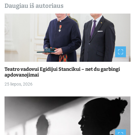
Daugiau iš autoriaus
Teatro vadovui Egidijui Stancikui – net du garbingi
apdovanojimai
25 liepos, 2026