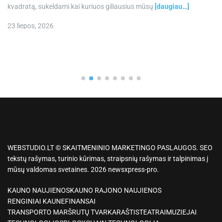
kvadratą, sukeldami kai kuriuos giliausius mūsų
[daugiau…]
23 liepos, 2026
WEBSTUDIO.LT © SKAITMENINIO MARKETINGO PASLAUGOS. SEO
tekstų rašymas, turinio kūrimas, straipsnių rašymas ir talpinimas į
mūsų valdomas svetaines. 2026 newsxpress-pro.
KAUNO NAUJIENOS
KAUNO RAJONO NAUJIENOS
RENGINIAI KAUNE
FINANSAI
TRANSPORTO MARŠRUTŲ TVARKARAŠTIS
TEATRAI
MUZIEJAI