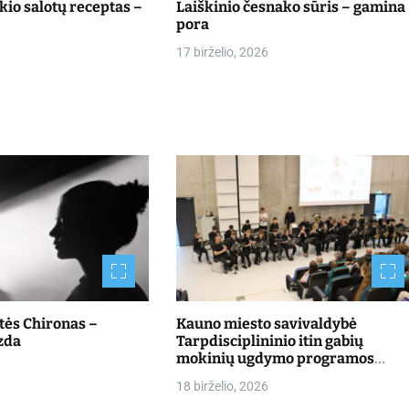
io salotų receptas –
Laiškinio česnako sūris – gamina
pora
17 birželio, 2026
štės Chironas –
Kauno miesto savivaldybė
zda
Tarpdisciplininio itin gabių
mokinių ugdymo programos
dalyvių mokslo metų baigimo
18 birželio, 2026
šventė