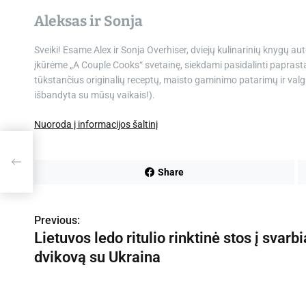
Aleksas ir Sonja
Sveiki! Esame Alex ir Sonja Overhiser, dviejų kulinarinių knygų aut
įkūrėme „A Couple Cooks“ svetainę, siekdami pasidalinti paprast
tūkstančius originalių receptų, maisto gaminimo patarimų ir valgi
išbandyta su mūsų vaikais!).
Nuoroda į informacijos šaltinį
 į
Share
Previous:
N
Lietuvos ledo ritulio rinktinė stos į svarbi
a
dvikovą su Ukraina
v
i