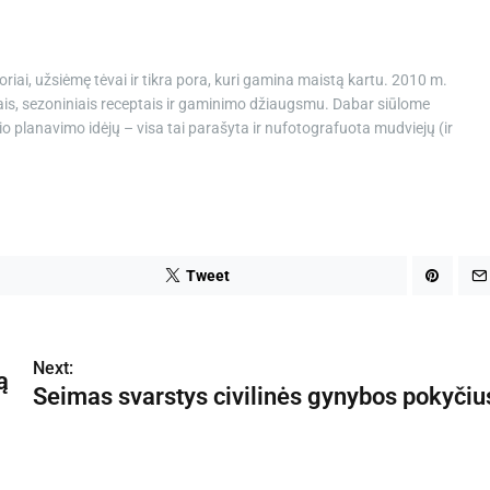
oriai, užsiėmę tėvai ir tikra pora, kuri gamina maistą kartu. 2010 m.
ais, sezoniniais receptais ir gaminimo džiaugsmu. Dabar siūlome
o planavimo idėjų – visa tai parašyta ir nufotografuota mudviejų (ir
Tweet
Next:
ą
Seimas svarstys civilinės gynybos pokyčiu