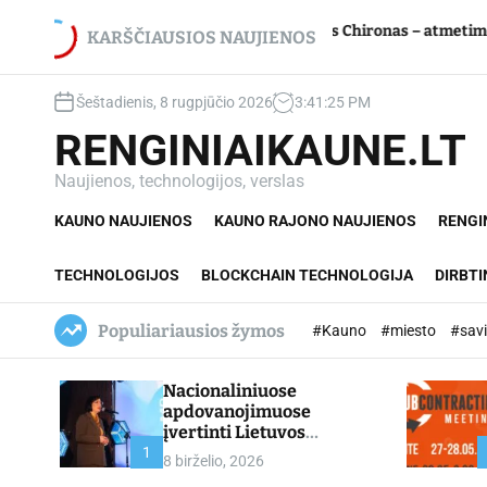
S
Kau
Jupiterio aikštės Chironas – atmetimo žaizda
iti
k
KARŠČIAUSIOS NAUJIENOS
dal
i
p
Šeštadienis, 8 rugpjūčio 2026
3
:
41
:
26
PM
t
o
RENGINIAIKAUNE.LT
c
o
Naujienos, technologijos, verslas
n
KAUNO NAUJIENOS
KAUNO RAJONO NAUJIENOS
RENGI
t
e
n
TECHNOLOGIJOS
BLOCKCHAIN TECHNOLOGIJA
DIRBTI
t
Populiariausios žymos
#Kauno
#miesto
#sav
Nacionaliniuose
apdovanojimuose
įvertinti Lietuvos
profesinio mokymo
1
8 birželio, 2026
lyderiai