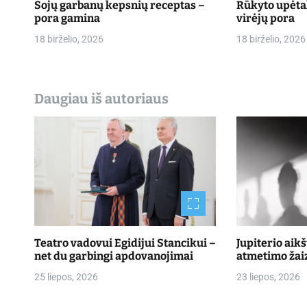
r
Sojų garbanų kepsnių receptas –
Rūkyto upėtak
pora gamina
virėjų pora
a
18 birželio, 2026
18 birželio, 2026
š
ų
Daugiau iš autoriaus
Teatro vadovui Egidijui Stancikui –
Jupiterio aik
net du garbingi apdovanojimai
atmetimo žai
25 liepos, 2026
23 liepos, 2026