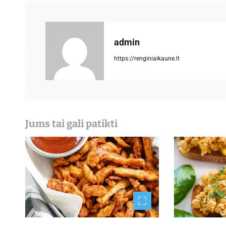
g
a
admin
c
https://renginiaikaune.lt
i
j
a
Jums tai gali patikti
t
a
r
p
į