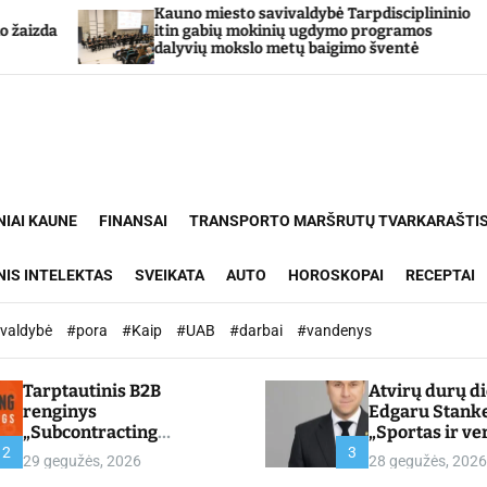
no miesto savivaldybė Tarpdisciplininio
Sojų garban
n gabių mokinių ugdymo programos
gamina
yvių mokslo metų baigimo šventė
NIAI KAUNE
FINANSAI
TRANSPORTO MARŠRUTŲ TVARKARAŠTI
NIS INTELEKTAS
SVEIKATA
AUTO
HOROSKOPAI
RECEPTAI
ivaldybė
#pora
#Kaip
#UAB
#darbai
#vandenys
Tarptautinis B2B
Atvirų durų d
renginys
Edgaru Stank
„Subcontracting
„Sportas ir ve
Meetings 2026“ –
partnerystės,
2
3
29 gegužės, 2026
28 gegužės, 2026
chamber.lt
kuria vertę“ –