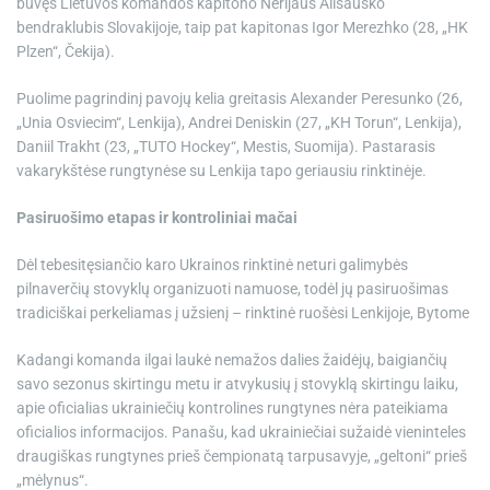
buvęs Lietuvos komandos kapitono Nerijaus Ališausko
bendraklubis Slovakijoje, taip pat kapitonas Igor Merezhko (28, „HK
Plzen“, Čekija).
Puolime pagrindinį pavojų kelia greitasis Alexander Peresunko (26,
„Unia Osviecim“, Lenkija), Andrei Deniskin (27, „KH Torun“, Lenkija),
Daniil Trakht (23, „TUTO Hockey“, Mestis, Suomija). Pastarasis
vakarykštėse rungtynėse su Lenkija tapo geriausiu rinktinėje.
Pasiruošimo etapas ir kontroliniai mačai
Dėl tebesitęsiančio karo Ukrainos rinktinė neturi galimybės
pilnaverčių stovyklų organizuoti namuose, todėl jų pasiruošimas
tradiciškai perkeliamas į užsienį – rinktinė ruošėsi Lenkijoje, Bytome
Kadangi komanda ilgai laukė nemažos dalies žaidėjų, baigiančių
savo sezonus skirtingu metu ir atvykusių į stovyklą skirtingu laiku,
apie oficialias ukrainiečių kontrolines rungtynes nėra pateikiama
oficialios informacijos. Panašu, kad ukrainiečiai sužaidė vieninteles
draugiškas rungtynes prieš čempionatą tarpusavyje, „geltoni“ prieš
„mėlynus“.