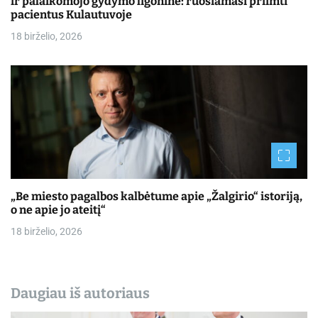
ir palaikomojo gydymo ligoninė: ruošiamasi priimti
pacientus Kulautuvoje
18 birželio, 2026
„Be miesto pagalbos kalbėtume apie „Žalgirio“ istoriją,
o ne apie jo ateitį“
18 birželio, 2026
Daugiau iš autoriaus