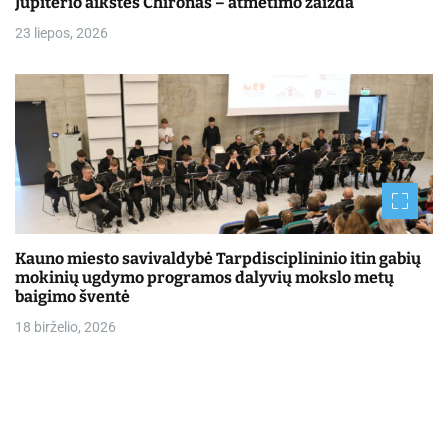
Jupiterio aikštės Chironas – atmetimo žaizda
23 liepos, 2026
Kauno miesto savivaldybė Tarpdisciplininio itin gabių
mokinių ugdymo programos dalyvių mokslo metų
baigimo šventė
18 birželio, 2026