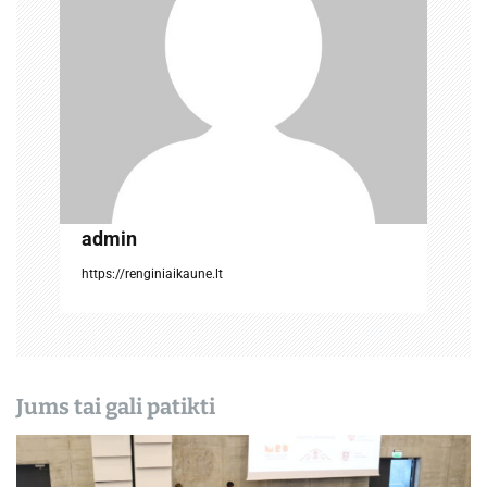
t
a
r
p
į
admin
r
https://renginiaikaune.lt
a
š
ų
Jums tai gali patikti