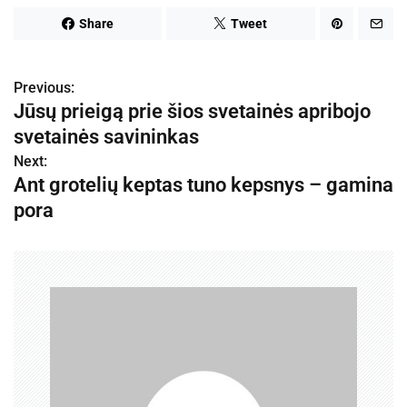
Share
Tweet
Previous:
N
Jūsų prieigą prie šios svetainės apribojo
a
svetainės savininkas
v
Next:
Ant grotelių keptas tuno kepsnys – gamina
i
pora
g
a
c
i
j
a