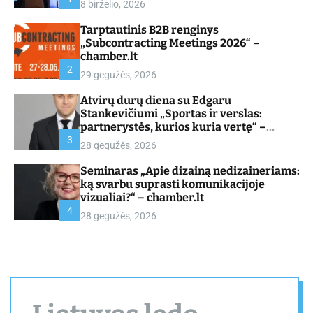
8 birželio, 2026
d
e
Tarptautinis B2B renginys
„Subcontracting Meetings 2026“ –
chamber.lt
2
29 gegužės, 2026
Atvirų durų diena su Edgaru
Stankevičiumi „Sportas ir verslas:
partnerystės, kurios kuria vertę“ –
chamber.lt
3
28 gegužės, 2026
Seminaras „Apie dizainą nedizaineriams:
ką svarbu suprasti komunikacijoje
vizualiai?“ – chamber.lt
4
28 gegužės, 2026