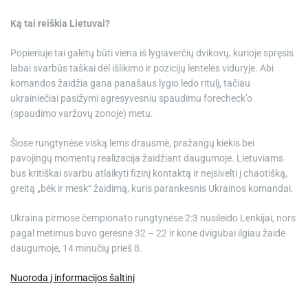
Ką tai reiškia Lietuvai?
Popieriuje tai galėtų būti viena iš lygiaverčių dvikovų, kurioje spręsis
labai svarbūs taškai dėl išlikimo ir pozicijų lentelės viduryje. Abi
komandos žaidžia gana panašaus lygio ledo ritulį, tačiau
ukrainiečiai pasižymi agresyvesniu spaudimu forecheck’o
(spaudimo varžovų zonoje) metu.
Šiose rungtynėse viską lems drausmė, pražangų kiekis bei
pavojingų momentų realizacija žaidžiant daugumoje. Lietuviams
bus kritiškai svarbu atlaikyti fizinį kontaktą ir neįsivelti į chaotišką,
greitą „bėk ir mesk“ žaidimą, kuris parankesnis Ukrainos komandai.
Ukraina pirmose čempionato rungtynėse 2:3 nusileido Lenkijai, nors
pagal metimus buvo geresnė 32 – 22 ir kone dvigubai ilgiau žaidė
daugumoje, 14 minučių prieš 8.
Nuoroda į informacijos šaltinį