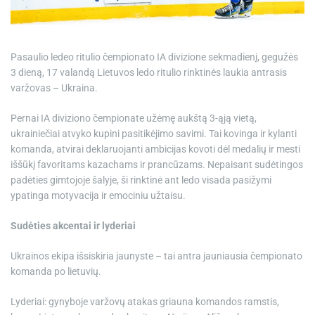
e
Pasaulio ledeo ritulio čempionato IA divizione sekmadienį, gegužės
3 dieną, 17 valandą Lietuvos ledo ritulio rinktinės laukia antrasis
varžovas – Ukraina.
Pernai IA diviziono čempionate užėmę aukštą 3-ąją vietą,
ukrainiečiai atvyko kupini pasitikėjimo savimi. Tai kovinga ir kylanti
komanda, atvirai deklaruojanti ambicijas kovoti dėl medalių ir mesti
iššūkį favoritams kazachams ir prancūzams. Nepaisant sudėtingos
padėties gimtojoje šalyje, ši rinktinė ant ledo visada pasižymi
ypatinga motyvacija ir emociniu užtaisu.
Sudėties akcentai ir lyderiai
Ukrainos ekipa išsiskiria jaunyste – tai antra jauniausia čempionato
komanda po lietuvių.
Lyderiai: gynyboje varžovų atakas griauna komandos ramstis,