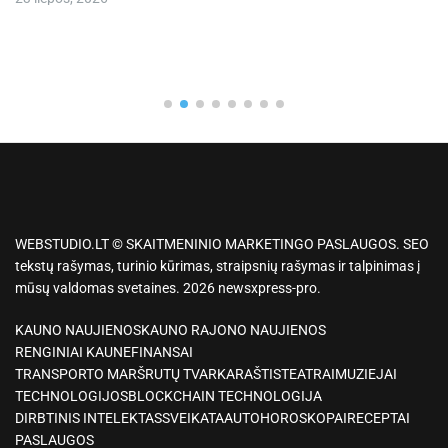
WEBSTUDIO.LT © SKAITMENINIO MARKETINGO PASLAUGOS. SEO
tekstų rašymas, turinio kūrimas, straipsnių rašymas ir talpinimas į
mūsų valdomas svetaines. 2026 newsxpress-pro.
KAUNO NAUJIENOS
KAUNO RAJONO NAUJIENOS
RENGINIAI KAUNE
FINANSAI
TRANSPORTO MARŠRUTŲ TVARKARAŠTIS
TEATRAI
MUZIEJAI
TECHNOLOGIJOS
BLOCKCHAIN TECHNOLOGIJA
DIRBTINIS INTELEKTAS
SVEIKATA
AUTO
HOROSKOPAI
RECEPTAI
PASLAUGOS