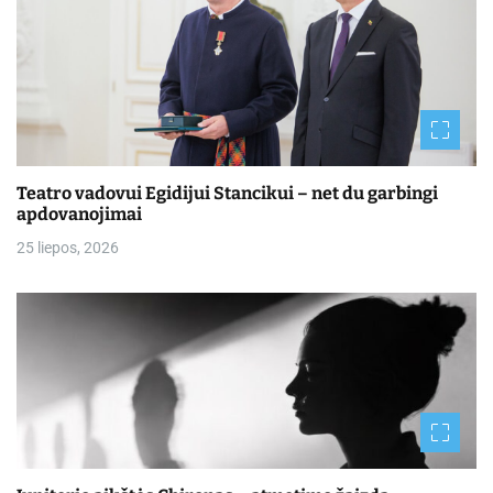
Teatro vadovui Egidijui Stancikui – net du garbingi
apdovanojimai
25 liepos, 2026