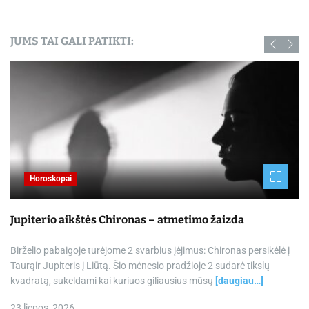
JUMS TAI GALI PATIKTI:
Horoskopai
Jupiterio aikštės Chironas – atmetimo žaizda
Birželio pabaigoje turėjome 2 svarbius įėjimus: Chironas persikėlė į
Taurąir Jupiteris į Liūtą. Šio mėnesio pradžioje 2 sudarė tikslų
kvadratą, sukeldami kai kuriuos giliausius mūsų
[daugiau…]
23 liepos, 2026