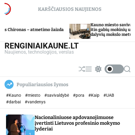
S
KARŠČIAUSIOS NAUJIENOS
k
i
p
Kauno miesto savivaldybė Tarpdiscip
– atmetimo žaizda
t
itin gabių mokinių ugdymo program
dalyvių mokslo metų baigimo šventė
o
c
RENGINIAIKAUNE.LT
o
Naujienos, technologijos, verslas
n
t
e
S
M
S
S
n
h
e
w
e
u
n
i
a
t
Populiariausios žymos
ff
u
t
r
l
c
c
#Kauno
#miesto
#savivaldybė
#pora
#Kaip
#UAB
e
h
h
c
#darbai
#vandenys
o
l
Nacionaliniuose apdovanojimuose
o
r
įvertinti Lietuvos profesinio mokymo
m
lyderiai
o
1