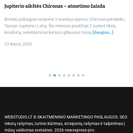
Kauno miesto savivaldybė Tarpdisciplininio itin gabių
mokinių ugdymo programos dalyvių mokslo metų
baigimo šventė
Šioje svetainėje naudojami mūsų ir trečiųjų šalių slapukai. Jūsų
sutikimas nereikalingas dėl būtinųjų slapukų, kurie padeda mums
valdyti interneto svetainę ir užtikrinti jos apsaugą,
[daugiau…]
18 birželio, 2026
WEBSTUDIO.LT © SKAITMENINIO MARKETINGO PASLAUGOS. SEO
tekstų rašymas, turinio kūrimas, straipsnių rašymas ir talpinimas į
mūsų valdomas svetaines. 2026 newsxpress-pro.