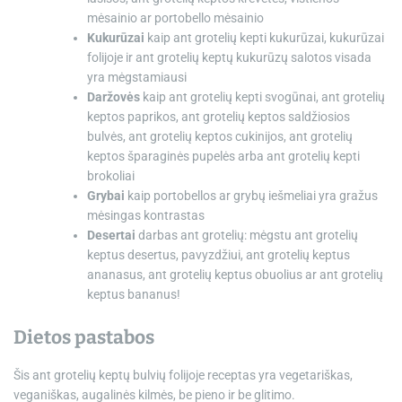
mėsainio ar portobello mėsainio
Kukurūzai
kaip ant grotelių kepti kukurūzai, kukurūzai
folijoje ir ant grotelių keptų kukurūzų salotos visada
yra mėgstamiausi
Daržovės
kaip ant grotelių kepti svogūnai, ant grotelių
keptos paprikos, ant grotelių keptos saldžiosios
bulvės, ant grotelių keptos cukinijos, ant grotelių
keptos šparaginės pupelės arba ant grotelių kepti
brokoliai
Grybai
kaip portobellos ar grybų iešmeliai yra gražus
mėsingas kontrastas
Desertai
darbas ant grotelių: mėgstu ant grotelių
keptus desertus, pavyzdžiui, ant grotelių keptus
ananasus, ant grotelių keptus obuolius ar ant grotelių
keptus bananus!
Dietos pastabos
Šis ant grotelių keptų bulvių folijoje receptas yra vegetariškas,
veganiškas, augalinės kilmės, be pieno ir be glitimo.