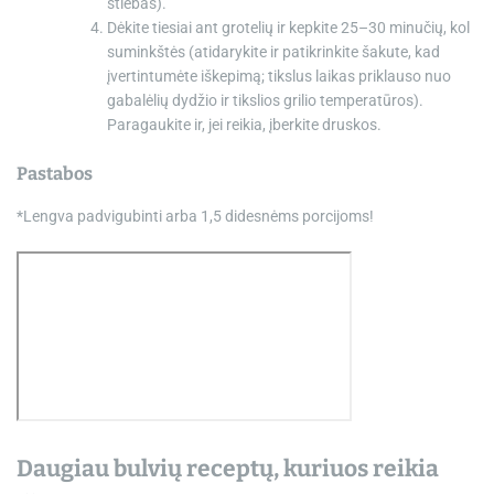
stiebas).
Dėkite tiesiai ant grotelių ir kepkite 25–30 minučių, kol
suminkštės (atidarykite ir patikrinkite šakute, kad
įvertintumėte iškepimą; tikslus laikas priklauso nuo
gabalėlių dydžio ir tikslios grilio temperatūros).
Paragaukite ir, jei reikia, įberkite druskos.
Pastabos
*Lengva padvigubinti arba 1,5 didesnėms porcijoms!
Daugiau bulvių receptų, kuriuos reikia