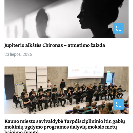
Jupiterio aikštės Chironas – atmetimo žaizda
23 liepos, 2026
Kauno miesto savivaldybė Tarpdisciplininio itin gabių
mokinių ugdymo programos dalyvių mokslo metų
baigimo šventė