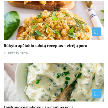
Rūkyto upėtakio salotų receptas – virėjų pora
18 birželio, 2026
Laiškinio česnako sūris – gamina pora