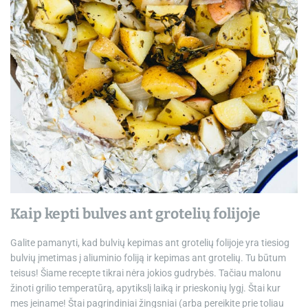
Kaip kepti bulves ant grotelių folijoje
Galite pamanyti, kad bulvių kepimas ant grotelių folijoje yra tiesiog
bulvių įmetimas į aliuminio foliją ir kepimas ant grotelių. Tu būtum
teisus! Šiame recepte tikrai nėra jokios gudrybės. Tačiau malonu
žinoti grilio temperatūrą, apytikslį laiką ir prieskonių lygį. Štai kur
mes įeiname! Štai pagrindiniai žingsniai (arba pereikite prie toliau