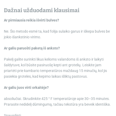
Dažnai užduodami klausimai
Ar pirmiausia reikia išvirti bulves?
Ne. Šio metodo esmė ta, kad folija sulaiko garus ir iškepa bulves be
jokio išankstinio virimo.
Ar galiu paruošti paketą iš anksto?
Pakelį galite surinkti likus kelioms valandoms iš anksto ir laikyti
šaldytuve, kol būsite pasiruošę kepti ant grotelių. Leiskite jam
priartėti prie kambario temperatūros maždaug 15 minučių, kol jis
pasiekia groteles, kad kepimo laikas išliktų pastovus.
Ar galiu juos virti orkaitėje?
absoliučiai. Skrudinkite 425 ° F temperatūroje apie 30–35 minutes.
Prarasite nedidelį dūmingumą, tačiau tekstūra yra beveik identiška.
Spausdinti