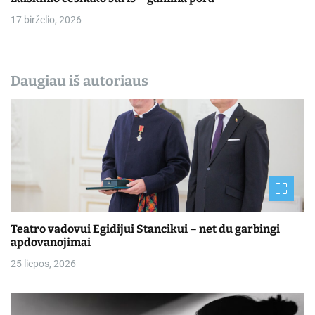
17 birželio, 2026
Daugiau iš autoriaus
Teatro vadovui Egidijui Stancikui – net du garbingi
apdovanojimai
25 liepos, 2026