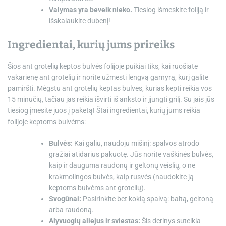
Valymas yra beveik nieko.
Tiesiog išmeskite foliją ir
išskalaukite dubenį!
Ingredientai, kurių jums prireiks
Šios ant grotelių keptos bulvės folijoje puikiai tiks, kai ruošiate
vakarienę ant grotelių ir norite užmesti lengvą garnyrą, kurį galite
pamiršti. Mėgstu ant grotelių keptas bulves, kurias kepti reikia vos
15 minučių, tačiau jas reikia išvirti iš anksto ir įjungti grilį. Su jais jūs
tiesiog įmesite juos į paketą! Štai ingredientai, kurių jums reikia
folijoje keptoms bulvėms:
Bulvės:
Kai galiu, naudoju mišinį: spalvos atrodo
gražiai atidarius pakuotę. Jūs norite vaškinės bulvės,
kaip ir dauguma raudonų ir geltonų veislių, o ne
krakmolingos bulvės, kaip rusvės (naudokite ją
keptoms bulvėms ant grotelių).
Svogūnai:
Pasirinkite bet kokią spalvą: baltą, geltoną
arba raudoną.
Alyvuogių aliejus ir sviestas:
Šis derinys suteikia