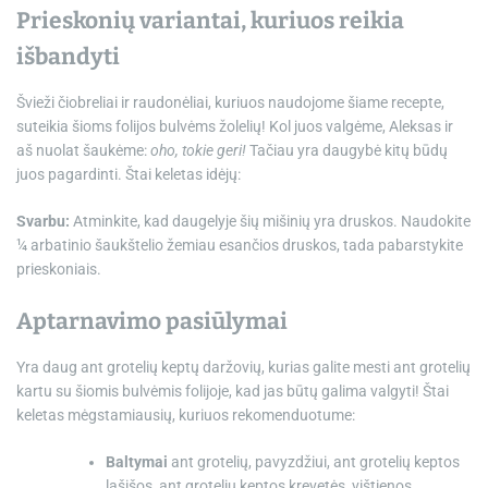
Prieskonių variantai, kuriuos reikia
išbandyti
Švieži čiobreliai ir raudonėliai, kuriuos naudojome šiame recepte,
suteikia šioms folijos bulvėms žolelių! Kol juos valgėme, Aleksas ir
aš nuolat šaukėme:
oho, tokie geri!
Tačiau yra daugybė kitų būdų
juos pagardinti. Štai keletas idėjų:
Svarbu:
Atminkite, kad daugelyje šių mišinių yra druskos. Naudokite
¼ arbatinio šaukštelio žemiau esančios druskos, tada pabarstykite
prieskoniais.
Aptarnavimo pasiūlymai
Yra daug ant grotelių keptų daržovių, kurias galite mesti ant grotelių
kartu su šiomis bulvėmis folijoje, kad jas būtų galima valgyti! Štai
keletas mėgstamiausių, kuriuos rekomenduotume:
Baltymai
ant grotelių, pavyzdžiui, ant grotelių keptos
lašišos, ant grotelių keptos krevetės, vištienos