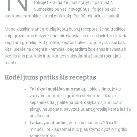
folijoje tikrai galite „nusistatyti ir pamiršti“.
Sumeskite bulves ir svogūnus į folijos pakelį ir
susikoncentruokite į likusį patiekalą. Per 30 minučių jie baigti!
Mano klasikinis ant grotelių keptų bulvių receptas išeina traškios
kaip gruzdintos bulvytės, bet pirmiausia jas reikia išvirti, o tik tada
kepti ant grotelių. Ant grotelių keptos bulvės folijoje yra visai kas
kita. Jie išeina drėgni ir kreminiai, pagardinti žolelėmis ir sviestu ir
skonis taip pat, kaip ir tų, kuriuos valgydami užaugai (bent jau
man!).
Kodėl jums patiks šis receptas
Tai tikrai nuplėšta nuo rankų.
Jokio virimo, jokio
vartymo ar grotelių grotelių stebėjimo. Likusią
kepsninės dalį galite naudoti dalykams, kuriuos iš
tikrųjų naudojate: pavyzdžiui, ant grotelių kepta lašiša
ar vištiena.
Laikas yra atlaidus.
Veikia bet kur nuo 25 iki 35
minučių, priklausomai nuo pjaustymo dydžio ir grilio
temperatūros.