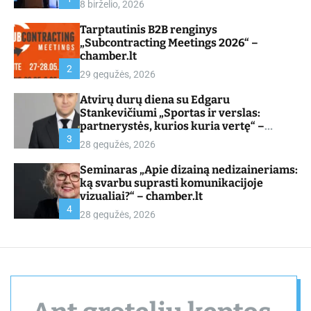
8 birželio, 2026
d
e
Tarptautinis B2B renginys
„Subcontracting Meetings 2026“ –
chamber.lt
2
29 gegužės, 2026
Atvirų durų diena su Edgaru
Stankevičiumi „Sportas ir verslas:
partnerystės, kurios kuria vertę“ –
chamber.lt
3
28 gegužės, 2026
Seminaras „Apie dizainą nedizaineriams:
ką svarbu suprasti komunikacijoje
vizualiai?“ – chamber.lt
4
28 gegužės, 2026