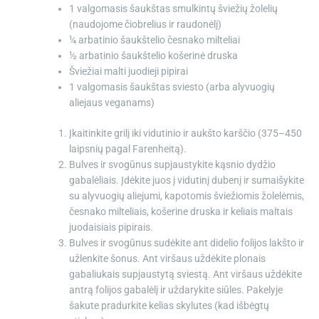
1 valgomasis šaukštas
smulkintų šviežių žolelių
(naudojome čiobrelius ir raudonėlį)
¼ arbatinio šaukštelio
česnako milteliai
½ arbatinio šaukštelio
košerinė druska
Šviežiai malti juodieji pipirai
1 valgomasis šaukštas
sviesto (arba alyvuogių
aliejaus veganams)
Įkaitinkite grilį iki vidutinio ir aukšto karščio (375–450
laipsnių pagal Farenheitą).
Bulves ir svogūnus supjaustykite kąsnio dydžio
gabalėliais. Įdėkite juos į vidutinį dubenį ir sumaišykite
su alyvuogių aliejumi, kapotomis šviežiomis žolelėmis,
česnako milteliais, košerine druska ir keliais maltais
juodaisiais pipirais.
Bulves ir svogūnus sudėkite ant didelio folijos lakšto ir
užlenkite šonus. Ant viršaus uždėkite plonais
gabaliukais supjaustytą sviestą. Ant viršaus uždėkite
antrą folijos gabalėlį ir uždarykite siūles. Pakelyje
šakute pradurkite kelias skylutes (kad išbėgtų