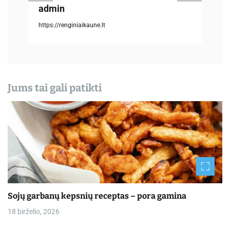
š
admin
ų
https://renginiaikaune.lt
Jums tai gali patikti
Sojų garbanų kepsnių receptas – pora gamina
18 birželio, 2026