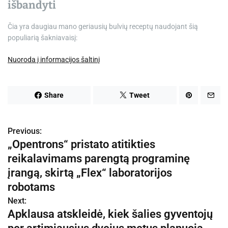
išbandyti
Čia yra daugiau mano geriausių bulvių receptų naudojant šią
populiarią šakniavaisį:
Nuoroda į informacijos šaltinį
Share
Tweet
Previous:
N
„Opentrons“ pristato atitikties
a
reikalavimams parengtą programinę
v
įrangą, skirtą „Flex“ laboratorijos
robotams
i
Next:
g
Apklausa atskleidė, kiek šalies gyventojų