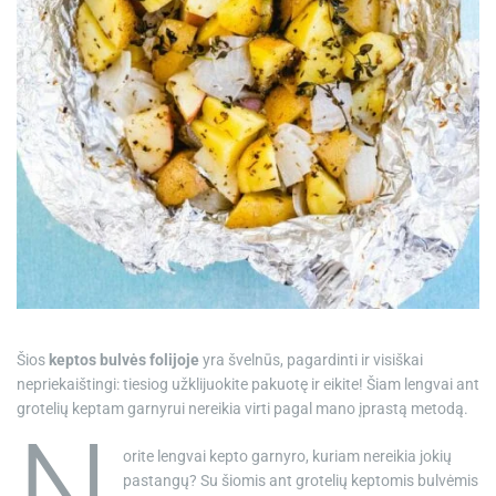
e
Šios
keptos bulvės folijoje
yra švelnūs, pagardinti ir visiškai
nepriekaištingi: tiesiog užklijuokite pakuotę ir eikite! Šiam lengvai ant
grotelių keptam garnyrui nereikia virti pagal mano įprastą metodą.
N
orite lengvai kepto garnyro, kuriam nereikia jokių
pastangų? Su šiomis ant grotelių keptomis bulvėmis