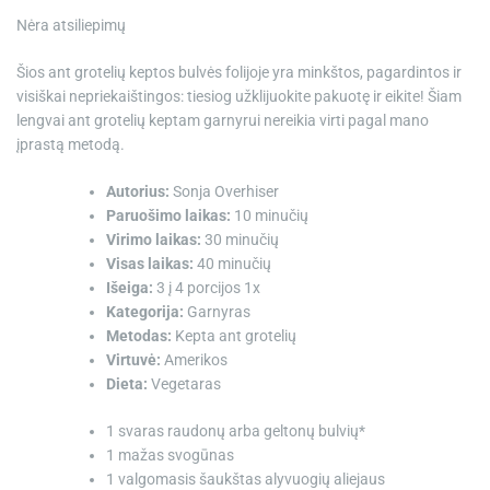
Nėra atsiliepimų
Šios ant grotelių keptos bulvės folijoje yra minkštos, pagardintos ir
visiškai nepriekaištingos: tiesiog užklijuokite pakuotę ir eikite! Šiam
lengvai ant grotelių keptam garnyrui nereikia virti pagal mano
įprastą metodą.
Autorius:
Sonja Overhiser
Paruošimo laikas:
10 minučių
Virimo laikas:
30 minučių
Visas laikas:
40 minučių
Išeiga:
3
į
4
porcijos
1
x
Kategorija:
Garnyras
Metodas:
Kepta ant grotelių
Virtuvė:
Amerikos
Dieta:
Vegetaras
1
svaras raudonų arba geltonų bulvių*
1
mažas svogūnas
1 valgomasis šaukštas
alyvuogių aliejaus