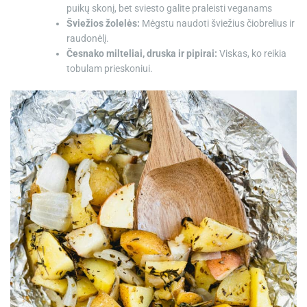
puikų skonį, bet sviesto galite praleisti veganams
Šviežios žolelės:
Mėgstu naudoti šviežius čiobrelius ir
raudonėlį.
Česnako milteliai, druska ir pipirai:
Viskas, ko reikia
tobulam prieskoniui.