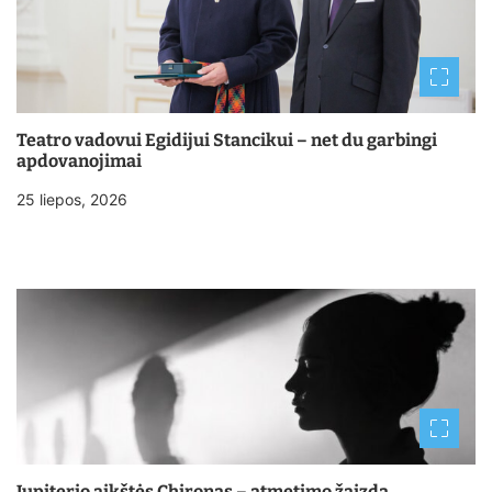
Teatro vadovui Egidijui Stancikui – net du garbingi
apdovanojimai
25 liepos, 2026
Jupiterio aikštės Chironas – atmetimo žaizda