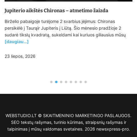
Jupiterio aikštės Chironas – atmetimo žaizda
Birželio pabaigoje turėjome 2 svarbius įėjimus: Chironas
persikėlė į Taurąir Jupiteris į Liūtą. Šio mėnesio pradžioje 2
sudarė tikslų kvadratą, sukeldami kai kuriuos giliausius mūsų
[daugiau…]
23 liepos, 2026
WEBSTUDIO.LT © SKAITMENINIO MARKETINGO PASLAUGOS.
SEO tekstų rašymas, turinio kūrimas, straipsnių rašymas ir
talpinimas į mūsų valdomas svetaines. 2026 newsxpress-pro.