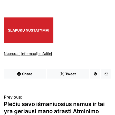
SLAPUKŲ NUSTATYMAI
Nuoroda į informacijos šaltinį
Share
Tweet
N
Previous:
a
Plečiu savo išmaniuosius namus ir tai
v
yra geriausi mano atrasti Atminimo