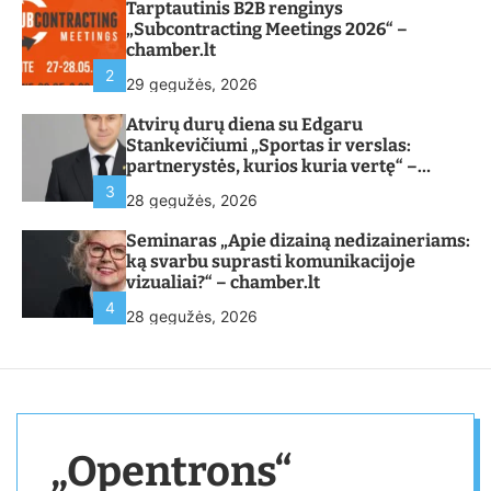
Tarptautinis B2B renginys
„Subcontracting Meetings 2026“ –
chamber.lt
2
29 gegužės, 2026
Atvirų durų diena su Edgaru
Stankevičiumi „Sportas ir verslas:
partnerystės, kurios kuria vertę“ –
chamber.lt
3
28 gegužės, 2026
Seminaras „Apie dizainą nedizaineriams:
ką svarbu suprasti komunikacijoje
vizualiai?“ – chamber.lt
4
28 gegužės, 2026
„Opentrons“