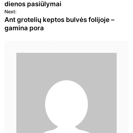
i
dienos pasiūlymai
g
Next:
a
Ant grotelių keptos bulvės folijoje –
c
gamina pora
i
j
a
t
a
r
p
į
r
a
š
ų