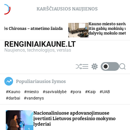
S
KARŠČIAUSIOS NAUJIENOS
k
i
p
Kauno miesto savivaldybė Tarpdisc
s – atmetimo žaizda
t
itin gabių mokinių ugdymo progr
dalyvių mokslo metų baigimo šven
o
c
RENGINIAIKAUNE.LT
o
Naujienos, technologijos, verslas
n
t
e
S
M
S
S
n
h
e
w
e
u
n
i
a
t
Populiariausios žymos
ff
u
t
r
l
c
c
#Kauno
#miesto
#savivaldybė
#pora
#Kaip
#UAB
e
h
h
c
#darbai
#vandenys
o
l
Nacionaliniuose apdovanojimuose
o
r
įvertinti Lietuvos profesinio mokymo
m
lyderiai
o
1