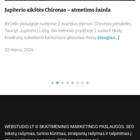
Jupiterio aikštės Chironas – atmetimo žaizda
Birželio pabaigoje turėjome 2 svarbius įėjimus: Chironas persikėlė į
Taurąir Jupiteris į Liūtą. Šio mėnesio pradžioje 2 sudarė tikslų
kvadratą, sukeldami kai kuriuos giliausius mūsų
[daugiau…]
23 liepos, 2026
WEBSTUDIO.LT © SKAITMENINIO MARKETINGO PASLAUGOS. SEO
tekstų rašymas, turinio kūrimas, straipsnių rašymas ir talpinimas į