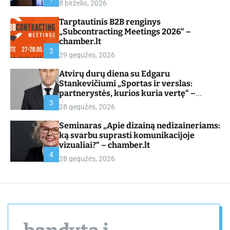
8 birželio, 2026
d
e
Tarptautinis B2B renginys
„Subcontracting Meetings 2026“ –
chamber.lt
2
29 gegužės, 2026
Atvirų durų diena su Edgaru
Stankevičiumi „Sportas ir verslas:
partnerystės, kurios kuria vertę“ –
chamber.lt
3
28 gegužės, 2026
Seminaras „Apie dizainą nedizaineriams:
ką svarbu suprasti komunikacijoje
vizualiai?“ – chamber.lt
4
28 gegužės, 2026