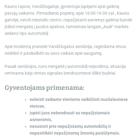
e
Kauno rajone, Vandžiogaloje, gyventojai įspėjami apie galimą
pavojų vaikams. Pirmadienio popietę, apie 16:00-16:30 val., Kauno
gatvėje, netoli miestelio centro, nepažįstami asmenys galimai bandė
įvilioti mergaitę į juodos spalvos, tamsintais langais „Audi“ markės
sedano tipo automobilį.
Apie incidentą pranešė Vandžiogalos seniūnija, ragindama tėvus
nedelsti ir pasikalbėti su savo vaikais apie saugumą.
Pasak seniūnijos, nors mergaitė į automobilį neįsodinta, situacija
vertinama kaip rimtas signalas bendruomenei išlikti budriai.
Gyventojams primenama:
neleisti vaikams vieniems vaikščioti nuošalesnėse
vietose,
įspėti juos nebendrauti su nepažįstamais
asmenimis,
nesustoti prie nepažįstamų automobilių ir
nepasitikėti nepažįstamų žmonių pasiūlymais.