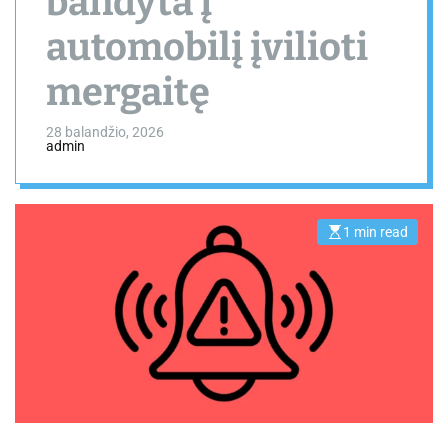
bandyta į
automobilį įvilioti
mergaitę
28 balandžio, 2026
admin
1 min read
E
s
t
i
m
a
t
e
d
r
e
a
d
t
i
m