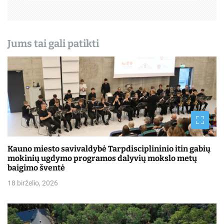
š
ų
Jums tai gali patikti
Kauno miesto savivaldybė Tarpdisciplininio itin gabių
mokinių ugdymo programos dalyvių mokslo metų
baigimo šventė
18 birželio, 2026