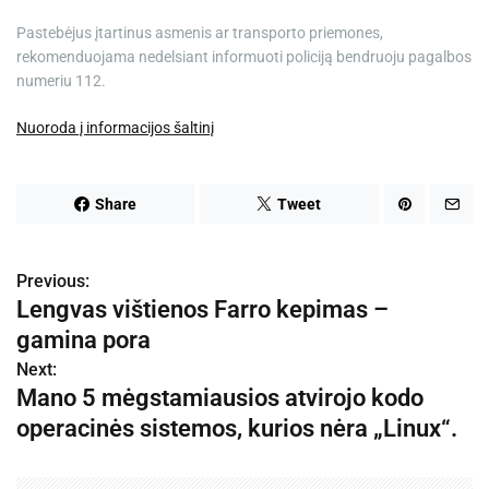
Pastebėjus įtartinus asmenis ar transporto priemones,
rekomenduojama nedelsiant informuoti policiją bendruoju pagalbos
numeriu 112.
Nuoroda į informacijos šaltinį
Share
Tweet
Previous:
N
Lengvas vištienos Farro kepimas –
a
gamina pora
v
Next:
Mano 5 mėgstamiausios atvirojo kodo
i
operacinės sistemos, kurios nėra „Linux“.
g