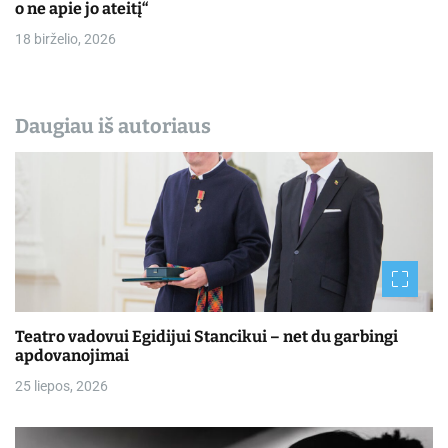
o ne apie jo ateitį“
18 birželio, 2026
Daugiau iš autoriaus
Teatro vadovui Egidijui Stancikui – net du garbingi
apdovanojimai
25 liepos, 2026