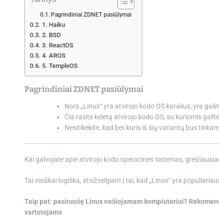
Pagrindiniai ZDNET pasiūlymai
1. Haiku
2. BSD
3. ReactOS
4. AROS
5. TempleOS
Pagrindiniai ZDNET pasiūlymai
Nors „Linux“ yra atvirojo kodo OS karalius, yra gali
Čia rasite keletą atvirojo kodo OS, su kuriomis galite
Nesitikėkite, kad bet kuris iš šių variantų bus tin
Kai galvojate apie atvirojo kodo operacines sistemas, greičiausiai į
Tai visiškai logiška, atsižvelgiant į tai, kad „Linux“ yra populiari
Taip pat: pasiruošę Linux nešiojamam kompiuteriui? Rekomend
vartotojams