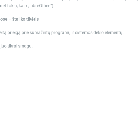
et tokių, kaip „LibreOffice“).
ose – štai ko tikėtis
greitą prieigą prie sumažintų programų ir sistemos dėklo elementų.
juo tikrai smagu.