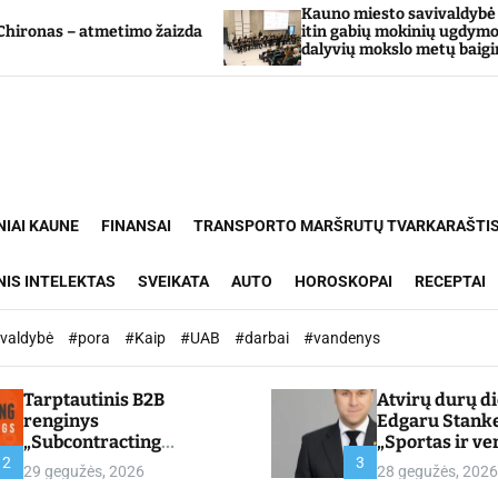
Kauno miesto savivaldybė Tarpdisciplinin
etimo žaizda
itin gabių mokinių ugdymo programos
dalyvių mokslo metų baigimo šventė
NIAI KAUNE
FINANSAI
TRANSPORTO MARŠRUTŲ TVARKARAŠTI
NIS INTELEKTAS
SVEIKATA
AUTO
HOROSKOPAI
RECEPTAI
ivaldybė
#pora
#Kaip
#UAB
#darbai
#vandenys
Tarptautinis B2B
Atvirų durų d
renginys
Edgaru Stank
„Subcontracting
„Sportas ir ve
Meetings 2026“ –
partnerystės,
2
3
29 gegužės, 2026
28 gegužės, 2026
chamber.lt
kuria vertę“ –