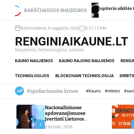
S
Stancikui – net du
Jupiterio aikštės Chironas – atm
k
KARŠČIAUSIOS NAUJIENOS
i
p
Ketvirtadienis, 6 rugpjūčio 2026
6
:
27
:
16
PM
t
o
RENGINIAIKAUNE.LT
c
o
Naujienos, technologijos, verslas
n
KAUNO NAUJIENOS
KAUNO RAJONO NAUJIENOS
RENGI
t
e
n
TECHNOLOGIJOS
BLOCKCHAIN TECHNOLOGIJA
DIRBTI
t
Populiariausios žymos
#Kauno
#miesto
#sav
Nacionaliniuose
apdovanojimuose
įvertinti Lietuvos
profesinio mokymo
1
8 birželio, 2026
lyderiai