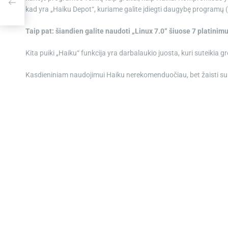
aitę
kad yra „Haiku Depot“, kuriame galite įdiegti daugybę programų (n
Taip pat: šiandien galite naudoti „Linux 7.0“ šiuose 7 platinimu
Kita puiki „Haiku“ funkcija yra darbalaukio juosta, kuri suteikia 
Kasdieniniam naudojimui Haiku nerekomenduočiau, bet žaisti su 