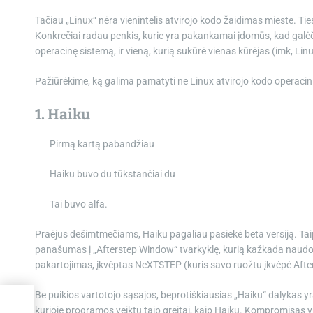
Tačiau „Linux“ nėra vienintelis atvirojo kodo žaidimas mieste. Ties
Konkrečiai radau penkis, kurie yra pakankamai įdomūs, kad galėčia
operacinę sistemą, ir vieną, kurią sukūrė vienas kūrėjas (imk, Linu
Pažiūrėkime, ką galima pamatyti ne Linux atvirojo kodo operacini
1. Haiku
Pirmą kartą pabandžiau
Haiku buvo du tūkstančiai du
Tai buvo alfa.
Praėjus dešimtmečiams, Haiku pagaliau pasiekė beta versiją. Taip
panašumas į „Afterstep Window“ tvarkyklę, kurią kažkada naudo
pakartojimas, įkvėptas NeXTSTEP (kuris savo ruožtu įkvėpė Afte
Be puikios vartotojo sąsajos, beprotiškiausias „Haiku“ dalykas yra 
kurioje programos veiktų taip greitai, kaip Haiku. Kompromisas yr