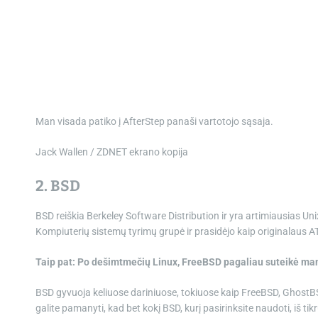
Man visada patiko į AfterStep panaši vartotojo sąsaja.
Jack Wallen / ZDNET ekrano kopija
2. BSD
BSD reiškia Berkeley Software Distribution ir yra artimiausias Un
Kompiuterių sistemų tyrimų grupė ir prasidėjo kaip originalaus AT
Taip pat: Po dešimtmečių Linux, FreeBSD pagaliau suteikė man
BSD gyvuoja keliuose dariniuose, tokiuose kaip FreeBSD, GhostB
galite pamanyti, kad bet kokį BSD, kurį pasirinksite naudoti, iš tikr