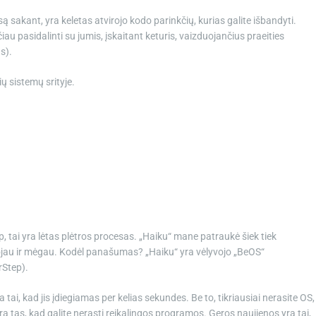
ą sakant, yra keletas atvirojo kodo parinkčių, kurias galite išbandyti.
u pasidalinti su jumis, įskaitant keturis, vaizduojančius praeities
s).
ų sistemų srityje.
, tai yra lėtas plėtros procesas. „Haiku“ mane patraukė šiek tiek
jau ir mėgau. Kodėl panašumas? „Haiku“ yra vėlyvojo „BeOS“
rStep).
tai, kad jis įdiegiamas per kelias sekundes. Be to, tikriausiai nerasite OS,
a tas, kad galite nerasti reikalingos programos. Geros naujienos yra tai,