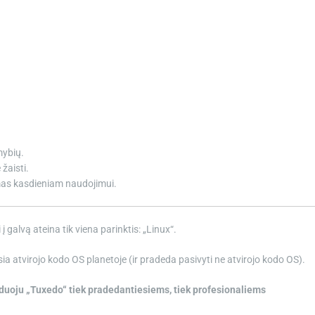
mybių.
 žaisti.
kamas kasdieniam naudojimui.
 galvą ateina tik viena parinktis: „Linux“.
ausia atvirojo kodo OS planetoje (ir pradeda pasivyti ne atvirojo kodo OS).
uoju „Tuxedo“ tiek pradedantiesiems, tiek profesionaliems