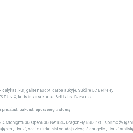
ix dalykas, kurį galite naudoti darbalaukyje. Sukūrė UC Berkeley
&T UNIX, kuris buvo sukurtas Bell Labs, išvestinis.
 priežastį pakeisti operacinę sistemą
SD, MidnightBSD, OpenBSD, NetBSD, DragonFly BSD ir kt. Iš pirmo žvilgsn
ųjų yra „Linux“, nes jis tikriausiai naudoja vieną iš daugelio „Linux“ stalini