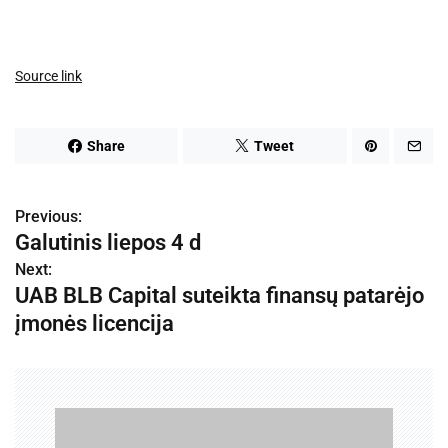
Source link
Share
Tweet
Previous:
N
Galutinis liepos 4 d
a
Next:
UAB BLB Capital suteikta finansų patarėjo
v
įmonės licencija
i
g
a