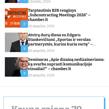
8 birželio, 2026
d
e
Tarptautinis B2B renginys
„Subcontracting Meetings 2026“ –
chamber.lt
2
29 gegužės, 2026
Atvirų durų diena su Edgaru
Stankevičiumi „Sportas ir verslas:
partnerystės, kurios kuria vertę“ –
chamber.lt
3
28 gegužės, 2026
Seminaras „Apie dizainą nedizaineriams:
ką svarbu suprasti komunikacijoje
vizualiai?“ – chamber.lt
4
28 gegužės, 2026