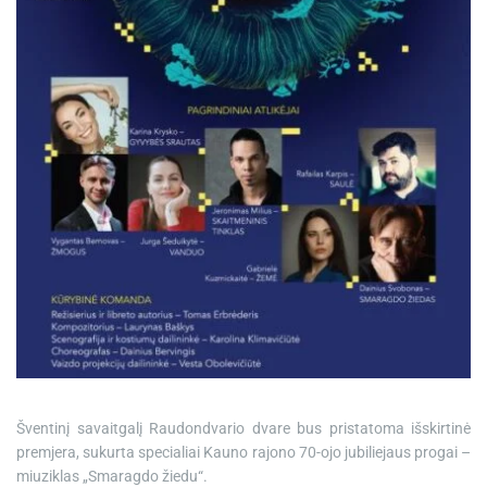
e
Šventinį savaitgalį Raudondvario dvare bus pristatoma išskirtinė
premjera, sukurta specialiai Kauno rajono 70-ojo jubiliejaus progai –
miuziklas „Smaragdo žiedu“.