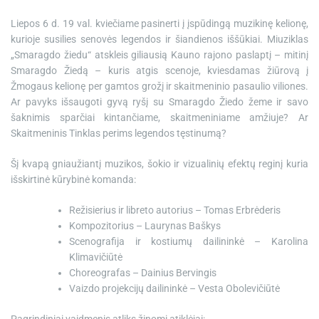
Liepos 6 d. 19 val. kviečiame pasinerti į įspūdingą muzikinę kelionę,
kurioje susilies senovės legendos ir šiandienos iššūkiai. Miuziklas
„Smaragdo žiedu“ atskleis giliausią Kauno rajono paslaptį – mitinį
Smaragdo Žiedą – kuris atgis scenoje, kviesdamas žiūrovą į
Žmogaus kelionę per gamtos grožį ir skaitmeninio pasaulio viliones.
Ar pavyks išsaugoti gyvą ryšį su Smaragdo Žiedo žeme ir savo
šaknimis sparčiai kintančiame, skaitmeniniame amžiuje? Ar
Skaitmeninis Tinklas perims legendos tęstinumą?
Šį kvapą gniaužiantį muzikos, šokio ir vizualinių efektų reginį kuria
išskirtinė kūrybinė komanda:
Režisierius ir libreto autorius – Tomas Erbrėderis
Kompozitorius – Laurynas Baškys
Scenografija ir kostiumų dailininkė – Karolina
Klimavičiūtė
Choreografas – Dainius Bervingis
Vaizdo projekcijų dailininkė – Vesta Obolevičiūtė
Pagrindiniai vaidmenis atliks žinomi atiklėjai: