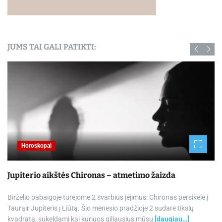
JUMS TAI GALI PATIKTI:
Horoskopai
Jupiterio aikštės Chironas – atmetimo žaizda
Birželio pabaigoje turėjome 2 svarbius įėjimus: Chironas persikėlė į
Taurąir Jupiteris į Liūtą. Šio mėnesio pradžioje 2 sudarė tikslų
kvadratą, sukeldami kai kuriuos giliausius mūsų
[daugiau…]