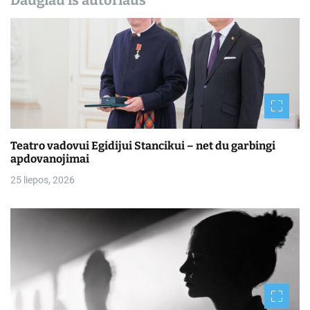
Teatro vadovui Egidijui Stancikui – net du garbingi
apdovanojimai
25 liepos, 2026