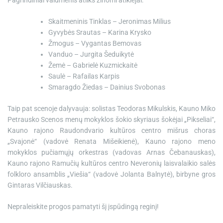
Skaitmeninis Tinklas – Jeronimas Milius
Gyvybės Srautas – Karina Krysko
Žmogus – Vygantas Bemovas
Vanduo – Jurgita Šeduikytė
Žemė – Gabrielė Kuzmickaitė
Saulė – Rafailas Karpis
Smaragdo Žiedas – Dainius Svobonas
Taip pat scenoje dalyvauja: solistas Teodoras Mikulskis, Kauno Miko
Petrausko Scenos menų mokyklos šokio skyriaus šokėjai „Pikseliai“,
Kauno rajono Raudondvario kultūros centro mišrus choras
„Svajonė“ (vadovė Renata Mišeikienė), Kauno rajono meno
mokyklos pučiamųjų orkestras (vadovas Arnas Čebanauskas),
Kauno rajono Ramučių kultūros centro Neveronių laisvalaikio salės
folkloro ansamblis „Viešia“ (vadovė Jolanta Balnytė), birbyne gros
Gintaras Vilčiauskas.
Nepraleiskite progos pamatyti šį įspūdingą reginį!