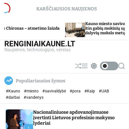
S
KARŠČIAUSIOS NAUJIENOS
k
i
p
Kauno miesto savivaldybė Tarpdiscipl
 atmetimo žaizda
t
itin gabių mokinių ugdymo programo
dalyvių mokslo metų baigimo šventė
o
c
RENGINIAIKAUNE.LT
o
Naujienos, technologijos, verslas
n
t
e
S
M
S
S
n
h
e
w
e
u
n
i
a
t
Populiariausios žymos
ff
u
t
r
l
c
c
#Kauno
#miesto
#savivaldybė
#pora
#Kaip
#UAB
e
h
h
c
#darbai
#vandenys
o
l
Nacionaliniuose apdovanojimuose
o
r
įvertinti Lietuvos profesinio mokymo
m
lyderiai
o
1