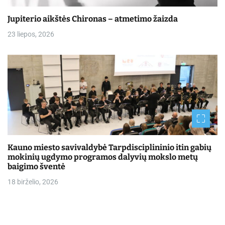
Jupiterio aikštės Chironas – atmetimo žaizda
23 liepos, 2026
Kauno miesto savivaldybė Tarpdisciplininio itin gabių
mokinių ugdymo programos dalyvių mokslo metų
baigimo šventė
18 birželio, 2026