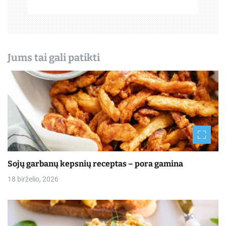
š
ų
Jums tai gali patikti
Sojų garbanų kepsnių receptas – pora gamina
18 birželio, 2026