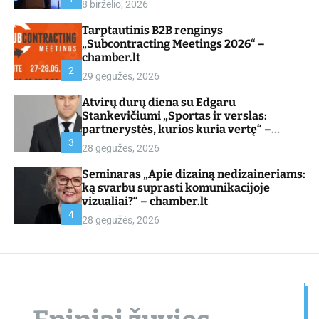
8 birželio, 2026
d
e
Tarptautinis B2B renginys
„Subcontracting Meetings 2026“ –
chamber.lt
2
29 gegužės, 2026
Atvirų durų diena su Edgaru
Stankevičiumi „Sportas ir verslas:
partnerystės, kurios kuria vertę“ –
chamber.lt
3
28 gegužės, 2026
Seminaras „Apie dizainą nedizaineriams:
ką svarbu suprasti komunikacijoje
vizualiai?“ – chamber.lt
4
28 gegužės, 2026