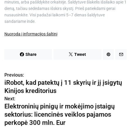
minutes, arba pašildykite orkaitėje. Šaldytuve šlakelis išsilaiko apie 1
dieną, tačiau sėdėdamas išskirs skystį. Prieš patiekdami gerai
nusausinkite. Visi padažai laikomi 5–7 dienas šaldytuve
sandariame inde.
Nuoroda į informacijos šaltinį
Share
Tweet
Previous:
N
iRobot, kad patektų į 11 skyrių ir jį įsigytų
a
Kinijos kreditorius
v
Next:
Elektroninių pinigų ir mokėjimo įstaigų
i
sektorius: licencinės veiklos pajamos
g
perkopė 300 mln. Eur