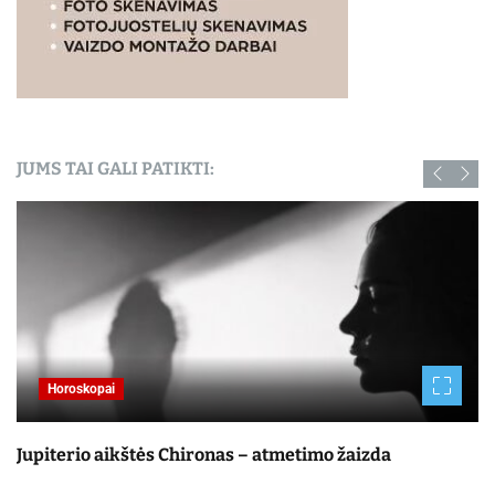
JUMS TAI GALI PATIKTI:
Horoskopai
Jupiterio aikštės Chironas – atmetimo žaizda