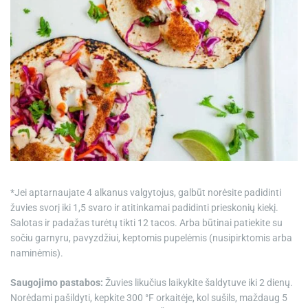
*Jei aptarnaujate 4 alkanus valgytojus, galbūt norėsite padidinti
žuvies svorį iki 1,5 svaro ir atitinkamai padidinti prieskonių kiekį.
Salotas ir padažas turėtų tikti 12 tacos. Arba būtinai patiekite su
sočiu garnyru, pavyzdžiui, keptomis pupelėmis (nusipirktomis arba
naminėmis).
Saugojimo pastabos:
Žuvies likučius laikykite šaldytuve iki 2 dienų.
Norėdami pašildyti, kepkite 300 °F orkaitėje, kol sušils, maždaug 5