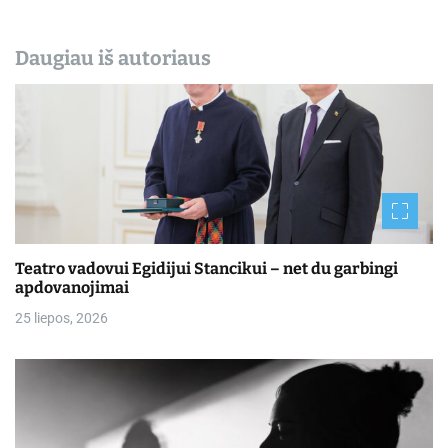
Daugiau iš autoriaus
Teatro vadovui Egidijui Stancikui – net du garbingi
apdovanojimai
25 liepos, 2026