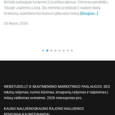
Birželio pabaigoje turėjome 2 svarbius įėjimus: Chironas persikėlė į
Taurąir Jupiteris į Liūtą. Šio mėnesio pradžioje 2 sudarė tikslų
kvadratą, sukeldami kai kuriuos giliausius mūsų
[daugiau…]
23 liepos, 2026
WEBSTUDIO.LT © SKAITMENINIO MARKETINGO PASLAUGOS. SEO
tekstų rašymas, turinio kūrimas, straipsnių rašymas ir talpinimas į
mūsų valdomas svetaines. 2026 newsxpress-pro.
KAUNO NAUJIENOS
KAUNO RAJONO NAUJIENOS
RENGINIAI KAUNE
FINANSAI