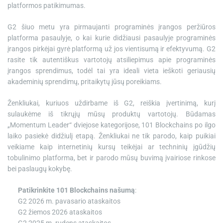
platformos patikimumas.
G2 šiuo metu yra pirmaujanti programinės įrangos peržiūros
platforma pasaulyje, o kai kurie didžiausi pasaulyje programinės
įrangos pirkėjai gyrė platformą už jos vientisumą ir efektyvumą. G2
rasite tik autentiškus vartotojų atsiliepimus apie programinės
įrangos sprendimus, todėl tai yra ideali vieta ieškoti geriausių
akademinių sprendimų, pritaikytų jūsų poreikiams.
Ženkliukai, kuriuos uždirbame iš G2, reiškia įvertinimą, kurį
sulaukėme iš tikrųjų mūsų produktų vartotojų. Būdamas
„Momentum Leader“ dviejose kategorijose, 101 Blockchains po ilgo
laiko pasiekė didžiulį etapą. Ženkliukai ne tik parodo, kaip puikiai
veikiame kaip internetinių kursų teikėjai ar techninių įgūdžių
tobulinimo platforma, bet ir parodo mūsų buvimą įvairiose rinkose
bei paslaugų kokybę.
Patikrinkite 101 Blockchains našumą
:
G2 2026 m. pavasario ataskaitos
G2 žiemos 2026 ataskaitos