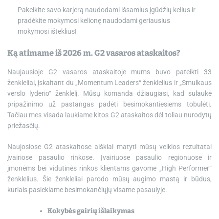
Pakelkite savo karjerą naudodami išsamius įgūdžių kelius ir
pradėkite mokymosi kelionę naudodami geriausius
mokymosi išteklius!
Ką atimame iš 2026 m. G2 vasaros ataskaitos?
Naujausioje G2 vasaros ataskaitoje mums buvo pateikti 33
ženkleliai, įskaitant du „Momentum Leaders“ ženklelius ir „Smulkaus
verslo lyderio“ ženklelį. Mūsų komanda džiaugiasi, kad sulaukė
pripažinimo už pastangas padėti besimokantiesiems tobulėti.
Tačiau mes visada laukiame kitos G2 ataskaitos dėl toliau nurodytų
priežasčių.
Naujosiose G2 ataskaitose aiškiai matyti mūsų veiklos rezultatai
įvairiose pasaulio rinkose. Įvairiuose pasaulio regionuose ir
įmonėms bei vidutinės rinkos klientams gavome „High Performer“
ženklelius. Šie ženkleliai parodo mūsų augimo mastą ir būdus,
kuriais pasiekiame besimokančiųjų visame pasaulyje.
Kokybės gairių išlaikymas