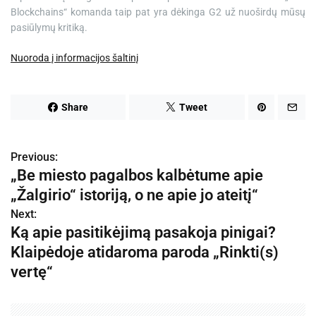
Blockchains“ komanda taip pat yra dėkinga G2 už nuoširdų mūsų
pasiūlymų kritiką.
Nuoroda į informacijos šaltinį
Share
Tweet
Previous:
N
„Be miesto pagalbos kalbėtume apie
a
„Žalgirio“ istoriją, o ne apie jo ateitį“
v
Next:
Ką apie pasitikėjimą pasakoja pinigai?
i
Klaipėdoje atidaroma paroda „Rinkti(s)
g
vertę“
a