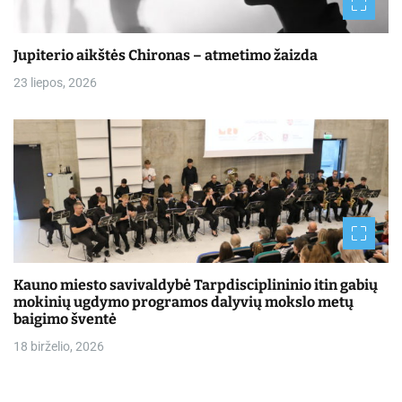
Jupiterio aikštės Chironas – atmetimo žaizda
23 liepos, 2026
Kauno miesto savivaldybė Tarpdisciplininio itin gabių
mokinių ugdymo programos dalyvių mokslo metų
baigimo šventė
18 birželio, 2026