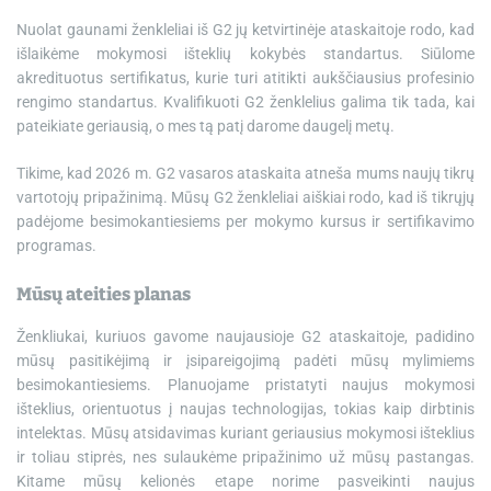
Nuolat gaunami ženkleliai iš G2 jų ketvirtinėje ataskaitoje rodo, kad
išlaikėme mokymosi išteklių kokybės standartus. Siūlome
akredituotus sertifikatus, kurie turi atitikti aukščiausius profesinio
rengimo standartus. Kvalifikuoti G2 ženklelius galima tik tada, kai
pateikiate geriausią, o mes tą patį darome daugelį metų.
Tikime, kad 2026 m. G2 vasaros ataskaita atneša mums naujų tikrų
vartotojų pripažinimą. Mūsų G2 ženkleliai aiškiai rodo, kad iš tikrųjų
padėjome besimokantiesiems per mokymo kursus ir sertifikavimo
programas.
Mūsų ateities planas
Ženkliukai, kuriuos gavome naujausioje G2 ataskaitoje, padidino
mūsų pasitikėjimą ir įsipareigojimą padėti mūsų mylimiems
besimokantiesiems. Planuojame pristatyti naujus mokymosi
išteklius, orientuotus į naujas technologijas, tokias kaip dirbtinis
intelektas. Mūsų atsidavimas kuriant geriausius mokymosi išteklius
ir toliau stiprės, nes sulaukėme pripažinimo už mūsų pastangas.
Kitame mūsų kelionės etape norime pasveikinti naujus