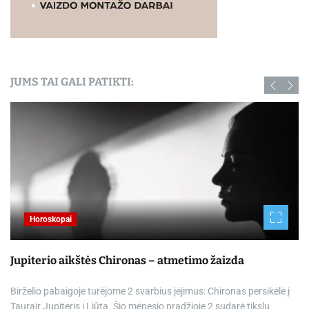
JUMS TAI GALI PATIKTI:
Horoskopai
Jupiterio aikštės Chironas – atmetimo žaizda
Birželio pabaigoje turėjome 2 svarbius įėjimus: Chironas persikėlė į
Taurąir Jupiteris į Liūtą. Šio mėnesio pradžioje 2 sudarė tikslų