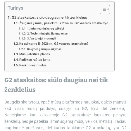
Turinys
G2 ataskaitos: siūlo daugiau nei tik ženklelius
Žvilgsnis į mūsų pasiekimus 2026 m. G2 vasaros ataskaitoje
1. Internetinių kursų teikėjai
2. Techninių įgūdžių ugdymas
3. Vartotojai mus myli
Ką atimame iš 2026 m. G2 vasaros ataskaitos?
Kokybės gairių išlaikymas
Mūsų ateities planas
Padėkos raštas jums
Paskutinės mintys
G2 ataskaitos: siūlo daugiau nei tik
ženklelius
Daugelis skaitytojų, ypač mūsų platformos naujokai, galėjo manyti,
kad visas mūsų jaudulys, susijęs su G2, kyla dėl ženklelių.
Neneigiame, kad kiekvienoje G2 ataskaitoje laukiame pelnytų
ženklelių, nes jie pateikia išmatuojamą mūsų veiklos metriką. Tačiau
pagrindinė priežastis, dėl kurios laukiame G2 ataskaitų, yra G2