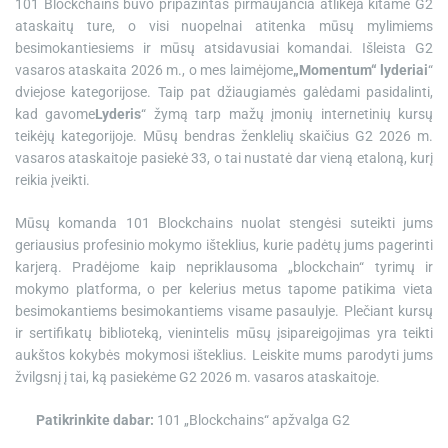
101 Blockchains buvo pripažintas pirmaujančia atlikėja kitame G2
e
ataskaitų ture, o visi nuopelnai atitenka mūsų mylimiems
besimokantiesiems ir mūsų atsidavusiai komandai. Išleista G2
vasaros ataskaita 2026 m., o mes laimėjome
„Momentum“ lyderiai
“
dviejose kategorijose. Taip pat džiaugiamės galėdami pasidalinti,
kad gavome
Lyderis
“ žymą tarp mažų įmonių internetinių kursų
teikėjų kategorijoje. Mūsų bendras ženklelių skaičius G2 2026 m.
vasaros ataskaitoje pasiekė 33, o tai nustatė dar vieną etaloną, kurį
reikia įveikti.
Mūsų komanda 101 Blockchains nuolat stengėsi suteikti jums
geriausius profesinio mokymo išteklius, kurie padėtų jums pagerinti
karjerą. Pradėjome kaip nepriklausoma „blockchain“ tyrimų ir
mokymo platforma, o per kelerius metus tapome patikima vieta
besimokantiems besimokantiems visame pasaulyje. Plečiant kursų
ir sertifikatų biblioteką, vienintelis mūsų įsipareigojimas yra teikti
aukštos kokybės mokymosi išteklius. Leiskite mums parodyti jums
žvilgsnį į tai, ką pasiekėme G2 2026 m. vasaros ataskaitoje.
Patikrinkite dabar:
101 „Blockchains“ apžvalga G2