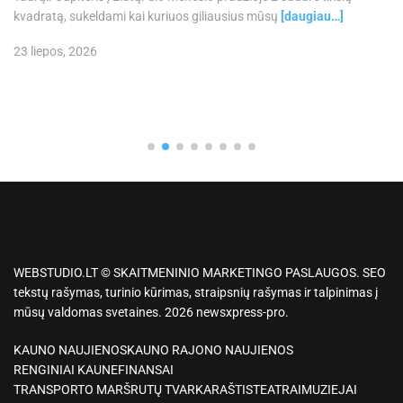
kvadratą, sukeldami kai kuriuos giliausius mūsų
[daugiau…]
23 liepos, 2026
WEBSTUDIO.LT © SKAITMENINIO MARKETINGO PASLAUGOS. SEO
tekstų rašymas, turinio kūrimas, straipsnių rašymas ir talpinimas į
mūsų valdomas svetaines. 2026 newsxpress-pro.
KAUNO NAUJIENOS
KAUNO RAJONO NAUJIENOS
RENGINIAI KAUNE
FINANSAI
TRANSPORTO MARŠRUTŲ TVARKARAŠTIS
TEATRAI
MUZIEJAI