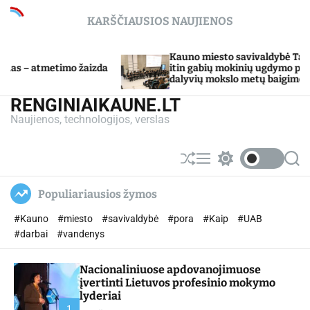
S
KARŠČIAUSIOS NAUJIENOS
k
i
p
Kauno miesto savivaldybė Tarpdisciplininio
 žaizda
t
itin gabių mokinių ugdymo programos
dalyvių mokslo metų baigimo šventė
o
c
RENGINIAIKAUNE.LT
o
Naujienos, technologijos, verslas
n
t
e
S
M
S
S
n
h
e
w
e
u
n
i
a
t
Populiariausios žymos
ff
u
t
r
l
c
c
#Kauno
#miesto
#savivaldybė
#pora
#Kaip
#UAB
e
h
h
c
#darbai
#vandenys
o
l
Nacionaliniuose apdovanojimuose
o
r
įvertinti Lietuvos profesinio mokymo
m
lyderiai
o
1