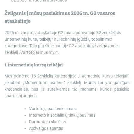
G2 2025 m. rudens ataskaitos
Žvilgsnis į mūsų pasiekimus 2026 m. G2 vasaros
ataskaitoje
2026 m. vasaros ataskaitoje G2 mus apdovanojo 32 ženkleliais
„Internetinių kursų teikėjų“ ir „Techninių įgūdžių tobulinimo“
kategorijose. Taip pat šioje naujoje G2 ataskaitoje vėl gavome
ženklelį „Vartotojai mus myli“.
1. Internetinių kursų teikėjai
Mes pelnėme 16 ženklelių kategorijoje „Internetinių kursų teikėjai“,
įskaitant „Momentum Leaders“ ženklelį. Mums tai yra galingas
kredencialas, nes jis suteikiamas tik įmonėms, kurios pasiekia
spartesnį augimą
Vartotojų pasitenkinimas
Interneto ir socialinių tinklų buvimas
Darbuotojų skaičius
Apžvalgos apimtis