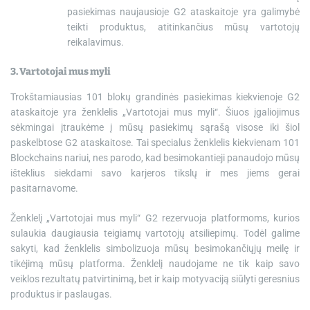
pasiekimas naujausioje G2 ataskaitoje yra galimybė
teikti produktus, atitinkančius mūsų vartotojų
reikalavimus.
3. Vartotojai mus myli
Trokštamiausias 101 blokų grandinės pasiekimas kiekvienoje G2
ataskaitoje yra ženklelis „Vartotojai mus myli“. Šiuos įgaliojimus
sėkmingai įtraukėme į mūsų pasiekimų sąrašą visose iki šiol
paskelbtose G2 ataskaitose. Tai specialus ženklelis kiekvienam 101
Blockchains nariui, nes parodo, kad besimokantieji panaudojo mūsų
išteklius siekdami savo karjeros tikslų ir mes jiems gerai
pasitarnavome.
Ženklelį „Vartotojai mus myli“ G2 rezervuoja platformoms, kurios
sulaukia daugiausia teigiamų vartotojų atsiliepimų. Todėl galime
sakyti, kad ženklelis simbolizuoja mūsų besimokančiųjų meilę ir
tikėjimą mūsų platforma. Ženklelį naudojame ne tik kaip savo
veiklos rezultatų patvirtinimą, bet ir kaip motyvaciją siūlyti geresnius
produktus ir paslaugas.