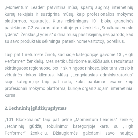
„Momentum Leader“ patvirtina mūsų spartų augimą internetinių
kursų teikėjais ir sustiprina mūsų, kaip profesionalios mokymo
platformos, reputaciją. Kitas reikšmingas 101 blokų grandinės
pasiekimas G2 vasaros ataskaitoje yra ženklelis „Smulkaus verslo
lyderis“. Ženklas „Lyderis“ didina mūsų pasitikėjimą, nes parodo, kad
su savo produktais sėkmingai patenkinome vartotojų poreikius.
Taip pat turėtumėte žinoti, kad šioje kategorijoje gavome 13 „High
Performer“ ženklelių. Mes ne tik uždirbome aukščiausius rezultatus
skirtinguose regionuose, bet ir skirtingose ​​rinkose, įskaitant verslo ir
vidutinės rinkos klientus. Mūsų „Lengviausias administratorius“
šioje kategorijoje taip pat rodo, koks patikimas esame kaip
profesionali mokymo platforma, kurioje organizuojami internetiniai
kursai.
2. Techninių įgūdžių ugdymas
„101 Blockchains“ taip pat pelnė „Momentum Leaders“ ženklelį
„Techninių įgūdžių tobulinimo“ kategorijoje kartu su „High
Performer“ ženkleliu. Džiaugiamės galėdami savo naujoje