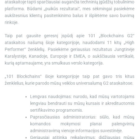
ataskaitoje tapti sparčiausiai augančia techninių įgūdžių tobulinimo
platforma. Būdami „puikūs rezultatai“, mes sėkmingai pasiekėme
aukštesnius klientų pasitenkinimo balus ir išplėtėme savo buvimą
rinkoje.
Taip pat gausite geresnį įspūdį apie 101 „Blockchains G2“
ataskaitos našumą šioje kategorijoje, naudodami 11 kitų „High
Performer“ ženklelių. Pasiekėme geriausius rezultatus Jungtinėje
Karalystėje, Kanadoje, Europoje ir EMEA, o aukščiausia vertikalė,
kurią aptarnaujame, yra smulkaus verslo kategorija.
„101 Blockchains“ šioje kategorijoje taip pat gavo tris kitus
ženklelius, kurie parodo mūsų veiklos universalumą G2 ataskaitose.
Lengvas naudojimas: nurodo, kad mūsų vartotojams
lengviau bendrauti su mūsų kursais ir akredituotomis
sertifikavimo programomis.
Paprasčiausias administratorius: siūlo, kad mūsų
komandos mokymosi planai palengvintų
administravimą vienoje informacijos suvestinėje.
Geriausiai atitinka reikalavimus: didžiausias mūsų