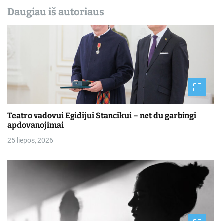
Daugiau iš autoriaus
Teatro vadovui Egidijui Stancikui – net du garbingi
apdovanojimai
25 liepos, 2026