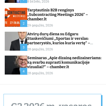
8 birželio, 2026
d
e
Tarptautinis B2B renginys
„Subcontracting Meetings 2026“ –
chamber.lt
2
29 gegužės, 2026
Atvirų durų diena su Edgaru
Stankevičiumi „Sportas ir verslas:
partnerystės, kurios kuria vertę“ –
chamber.lt
3
28 gegužės, 2026
Seminaras „Apie dizainą nedizaineriams:
ką svarbu suprasti komunikacijoje
vizualiai?“ – chamber.lt
4
28 gegužės, 2026