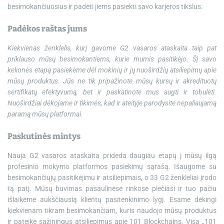
besimokančiuosius ir padėti jiems pasiekti savo karjeros tikslus.
Padėkos raštas jums
Kiekvienas ženklelis, kurį gavome
G2 vasaros ataskaita
taip pat
priklauso mūsų besimokantiems, kurie mumis pasitikėjo. Šį savo
kelionės etapą pasiekėme dėl mokinių ir jų nuoširdžių atsiliepimų apie
mūsų produktus. Jūs ne tik pripažinote mūsų kursų ir akredituotų
sertifikatų efektyvumą, bet ir paskatinote mus augti ir tobulėti.
Nuoširdžiai dėkojame ir tikimės, kad ir ateityje parodysite nepaliaujamą
paramą mūsų platformai.
Paskutinės mintys
Nauja G2 vasaros ataskaita prideda daugiau etapų į mūsų ilgą
profesinio mokymo platformos pasiekimų sąrašą. Išaugome su
besimokančiųjų pasitikėjimu ir atsiliepimais, o 33 G2 ženkleliai įrodo
tą patį. Mūsų buvimas pasaulinėse rinkose plečiasi ir tuo pačiu
išlaikėme aukščiausią klientų pasitenkinimo lygį. Esame dėkingi
kiekvienam tikram besimokančiam, kuris naudojo mūsų produktus
ir pateikė sąžiningus atsiliepimus apie 101 Blockchains. Visa „101