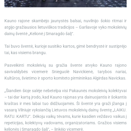
e
Kauno rajone skambėjo jaunystės balsai, nuvilnijo šokio ritmai ir
atgijo gražiausios lietuviškos tradicijos – Garliavoje vyko moksleivių
dainų šventė „Kelionė į Smaragdo šalį“.
Tai buvo šventė, kurioje susitiko kartos, gimė bendrystė ir sustiprėjo
tai, kas visiems brangu.
Pasveikinti moksleivių su gražia švente atvyko Kauno rajono
savivaldybės vicemerė Snieguolė Navickienė, tarybos nariai,
Kultūros, švietimo ir sporto komiteto pirmininkas Algirdas Navickas.
„Šiandien šioje salėje nebetelpa visi Pakaunės moksleivių kolektyvai
– tai dar kartą įrodo, kad Kauno rajonas yra dainuojantis ir šokantis
kraštas ir mes labai tuo didžiuojamės. Ši šventė yra graži įžanga į
vasarą Vilniuje vyksiančią Lietuvos moksleivių dainų šventę „LAIKU.
RATU. KARTU“. Dėkoju vaikų tėvams, kurie kasdien veždavo vaikus į
repeticijas, kolektyvų vadovams, organizatoriams. Gražios visiems
kelionės į Smaragdo šalį“, – linkėjo vicemerė.