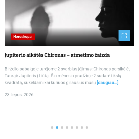
Horoskopai
Jupiterio aikštės Chironas – atmetimo žaizda
Birželio pabaigoje turėjome 2 svarbius įėjimus: Chironas persikėlė į
Taurąir Jupiteris į Liūtą. Šio mėnesio pradžioje 2 sudarė tikslų
kvadratą, sukeldami kai kuriuos giliausius mūsų
[daugiau…]
23 liepos, 2026