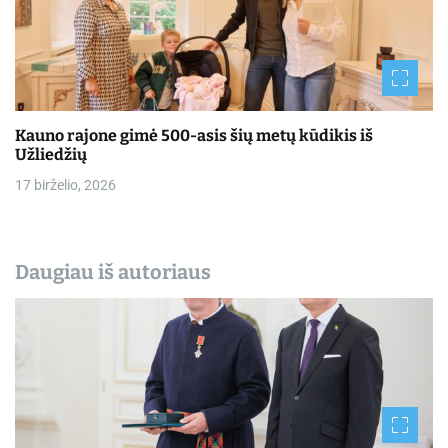
Kauno rajone gimė 500-asis šių metų kūdikis iš
Užliedžių
17 birželio, 2026
Daugiau iš autoriaus