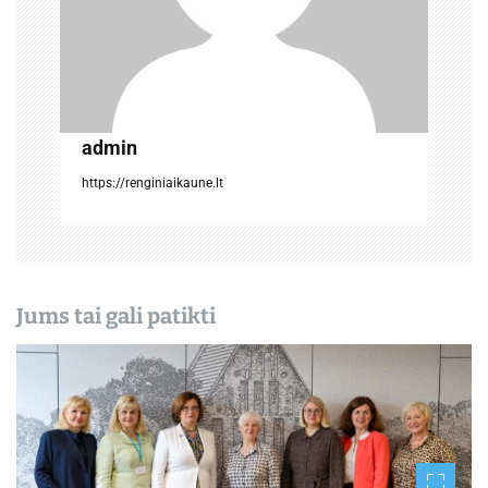
r
p
į
admin
r
https://renginiaikaune.lt
a
š
ų
Jums tai gali patikti