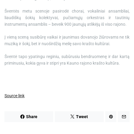
Šventės metu scenoje pasirodė chorai, vokaliniai ansambliai,
liaudiškų šokių kolektyvai, pučiamųjų orkestras ir tautinių
instrumentų ansamblis – beveik 900 jaunųjų atlikėjų iš viso rajono.
Į vieną sceną susibūrę vaikai ir jaunimas dovanojo žiūrovams ne tik
muziką ir šokį, bet ir nuoširdžią meilę savo krašto kultūrai.
Šventė tapo ypatingu reginiu, subūrusiu bendruomenę ir dar kartą
priminusiu, kokia gyva ir stipri yra Kauno rajono krašto kultūra.
Source link
Share
Tweet