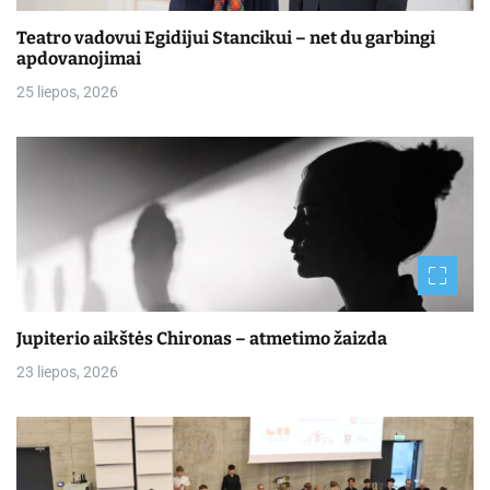
Teatro vadovui Egidijui Stancikui – net du garbingi
apdovanojimai
25 liepos, 2026
Jupiterio aikštės Chironas – atmetimo žaizda
23 liepos, 2026