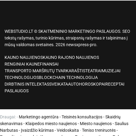
WEBSTUDIO.LT © SKAITMENINIO MARKETINGO PASLAUGOS. SEO
tekstų rašymas, turinio kūrimas, straipsnių rašymas ir talpinimas į
mūsų valdomas svetaines. 2026 newsxpress-pro.
KAUNO NAUJIENOS
KAUNO RAJONO NAUJIENOS
RENGINIAI KAUNE
FINANSAI
TRANSPORTO MARŠRUTŲ TVARKARAŠTIS
TEATRAI
MUZIEJAI
TECHNOLOGIJOS
BLOCKCHAIN TECHNOLOGIJA
DIRBTINIS INTELEKTAS
SVEIKATA
AUTO
HOROSKOPAI
RECEPTAI
PASLAUGOS
Draugai: -
Marketingo agentūra
-
Teisinės konsultacijos
-
Skaidrių
skenavimas
-
Klaipedos miesto naujienos
-
Miesto naujienos
-
Saulius
Narbutas
-
Įvaizdžio kūrimas
-
Veidoskaita
-
Teniso treniruotės
-