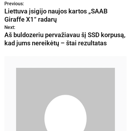
Previous:
N
Liettuva įsigijo naujos kartos „SAAB
a
Giraffe X1“ radarų
v
Next:
Aš buldozeriu pervažiavau šį SSD korpusą,
i
kad jums nereikėtų – štai rezultatas
g
a
c
i
j
a
t
a