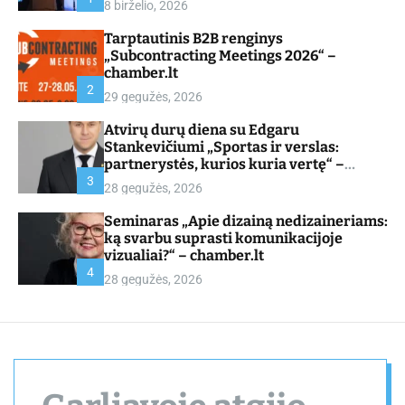
8 birželio, 2026
d
e
Tarptautinis B2B renginys
„Subcontracting Meetings 2026“ –
chamber.lt
2
29 gegužės, 2026
Atvirų durų diena su Edgaru
Stankevičiumi „Sportas ir verslas:
partnerystės, kurios kuria vertę“ –
chamber.lt
3
28 gegužės, 2026
Seminaras „Apie dizainą nedizaineriams:
ką svarbu suprasti komunikacijoje
vizualiai?“ – chamber.lt
4
28 gegužės, 2026